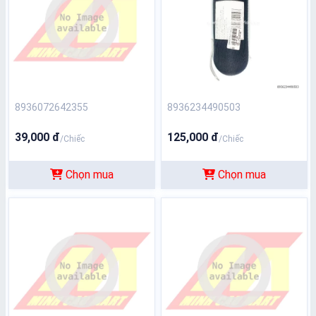
8936072642355
8936234490503
39,000 đ
125,000 đ
/Chiếc
/Chiếc
Chọn mua
Chọn mua