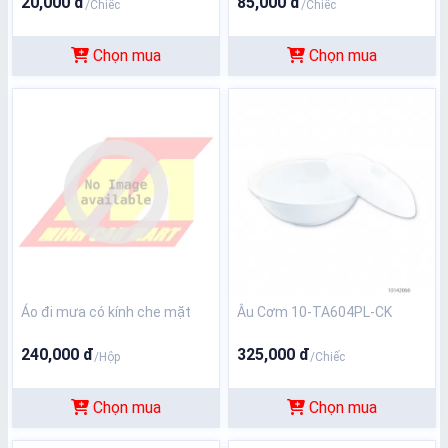
20,000 đ
85,000 đ
/Chiếc
/Chiếc
Chọn mua
Chọn mua
Áo đi mưa có kính che mặt
Âu Cơm 10-TA604PL-CK
240,000 đ
325,000 đ
/Hộp
/Chiếc
Chọn mua
Chọn mua