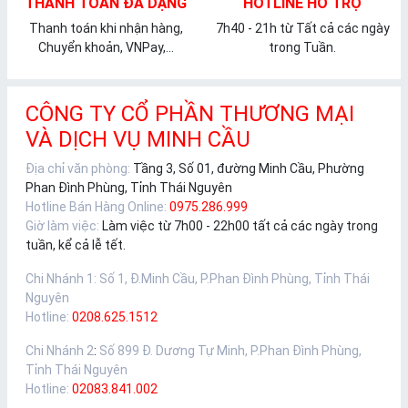
THANH TOÁN ĐA DẠNG
HOTLINE HỖ TRỢ
Thanh toán khi nhận hàng,
7h40 - 21h từ Tất cả các ngày
Chuyển khoản, VNPay,...
trong Tuần.
CÔNG TY CỔ PHẦN THƯƠNG MẠI
VÀ DỊCH VỤ MINH CẦU
Địa chỉ văn phòng:
Tầng 3, Số 01, đường Minh Cầu, Phường
Phan Đình Phùng, Tỉnh Thái Nguyên
Hotline Bán Hàng Online:
0975.286.999
Giờ làm việc:
Làm việc từ 7h00 - 22h00 tất cả các ngày trong
tuần, kể cả lễ tết.
Chi Nhánh 1
:
Số 1, Đ.Minh Cầu, P.Phan Đình Phùng, Tỉnh Thái
Nguyên
Hotline:
0208.625.1512
Chi Nhánh 2
:
Số 899 Đ. Dương Tự Minh, P.Phan Đình Phùng,
Tỉnh Thái Nguyên
Hotline:
02083.841.002