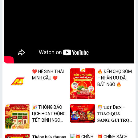
❤️ HỆ SINH THÁI
🔥 ĐẾN CHỢ SỚM
MINH CẦU ❤️
– NHẬN ƯU ĐÃI
BẤT NGỜ 🔥
🎉 THÔNG BÁO
🎊 𝐓𝐄̂́𝐓 Đ𝐄̂́𝐍 –
LỊCH HOẠT ĐỘNG
𝐓𝐑𝐀𝐎 𝐐𝐔𝐀̀
TẾT BÍNH NGỌ
𝐒𝐀𝐍𝐆, 𝐆𝐔̛̉𝐈 𝐓𝐑𝐎̣𝐍
2026 🎉
𝐓𝐀̂𝐌 𝐘́ 🎊
𝐓𝐡𝐨̂𝐧𝐠 𝐛𝐚́𝐨 𝐜𝐡𝐮̛𝐨̛𝐧𝐠
🎁 CHÍNH SÁCH