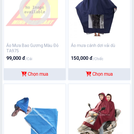
Áo Mưa Bao Gương Màu Đỏ
Áo mưa cánh dơi vải dù
TA975
99,000 đ
150,000 đ
/Cái
/Chiếc
Chọn mua
Chọn mua