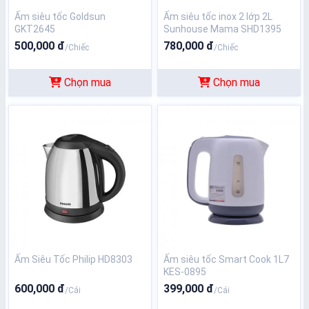
Ấm siêu tốc Goldsun
Ấm siêu tốc inox 2 lớp 2L
GKT2645
Sunhouse Mama SHD1395
500,000 đ
780,000 đ
/Chiếc
/Chiếc
Chọn mua
Chọn mua
Ấm Siêu Tốc Philip HD8303
Ấm siêu tốc Smart Cook 1L7
KES-0895
600,000 đ
399,000 đ
/Cái
/Cái