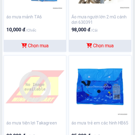
áo mưa mảnh TA6
Áo mưa người lớn 2 mũ cánh
dơi 630391
10,000 đ
98,000 đ
/Chiếc
/Cái
Chọn mua
Chọn mua
áo mưa tiện lợi Takagreen
áo mưa trẻ em các hình HB65