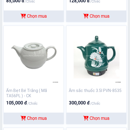
85,000 đ
128,000 đ
/Chiếc
/Chiếc
Chọn mua
Chọn mua
Ấm Bẹt Bé Trắng ( Mã
Âm sắc thuốc 3.5l PVN-8535
TA56PL ) - CK
105,000 đ
300,000 đ
/Chiếc
/Chiếc
Chọn mua
Chọn mua