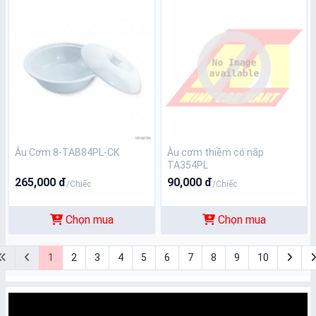
Âu Cơm 8-TAB84PL-CK
Âu cơm thiềm có nắp
TA354PL
265,000 đ
90,000 đ
/Chiếc
/Chiếc
Chọn mua
Chọn mua
1
2
3
4
5
6
7
8
9
10