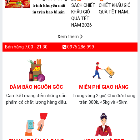
𝐭𝐫𝐢̀𝐧𝐡 𝐤𝐡𝐮𝐲𝐞̂́𝐧 𝐦𝐚̃𝐢
CHIẾT KHẤU GIỎ
𝐢𝐧 𝐭𝐫𝐞̂𝐧 𝐛𝐚𝐨 𝐛𝐢̀ 𝐬𝐚̉𝐧
QUÀ TẾT NĂM
𝐩𝐡𝐚̂̉𝐦 𝐌𝐀̀𝐍𝐆 𝐁𝐎̣𝐂
2026
𝐓𝐇𝐔̛̣𝐂 𝐏𝐇𝐀̂̉𝐌
𝐏𝐕𝐂 𝐌𝐈𝐂𝐀
Xem thêm
Bán hàng 7:00 - 21:30
0975 286 999
ĐẢM BẢO NGUỒN GỐC
MIỄN PHÍ GIAO HÀNG
Cam kết mang đến những sản
Trong vòng 2 giờ, Cho đơn hàng
phẩm có chất lượng hàng đầu.
trên 300k, <5kg và <5km.