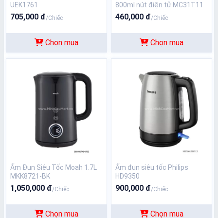
UEK1761
800ml nút điện tử MC31T11
705,000 đ
460,000 đ
/Chiếc
/Chiếc
Chọn mua
Chọn mua
Ấm Đun Siêu Tốc Moah 1.7L
Ấm đun siêu tốc Philips
MKK8721-BK
HD9350
1,050,000 đ
900,000 đ
/Chiếc
/Chiếc
Chọn mua
Chọn mua