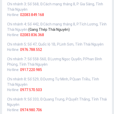
Chi nhánh 3
:
Số 568, Đ.Cách mạng tháng 8, P. Gia Sàng, Tỉnh
Thái Nguyên
Hotline:
02083.849.168
Chi nhánh 4
:
Số 442, Đ.Cách mạng tháng 8, P.Tích Lương, Tỉnh
Thái Nguyên
(Gang Thép Thái Nguyên)
Hotline:
02083.836.368
Chi nhánh 5
:
Số 47, Quốc lộ 1B, P.Linh Sơn, Tỉnh Thái Nguyên
Hotline:
0976.788.552
Chi nhánh 7
:
Số 558-560, Đ.Lương Ngọc Quyến, P.Phan Đình
Phùng, Tỉnh Thái Nguyên
Hotline:
0917.220.985
Chi nhánh 8
:
Số 529, Đ.Dương Tự Minh, P.Quan Triều, Tỉnh
Thái Nguyên
Hotline:
0977.570.503
Chi nhánh 9
:
Số 333, Đ.Quang Trung, P.Quyết Thắng, Tỉnh Thái
Nguyên
Hotline:
0974.980.706