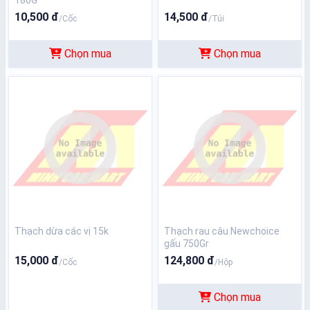
180G
10,500 đ
14,500 đ
/Cốc
/Túi
Chọn mua
Chọn mua
Thạch dừa các vị 15k
Thạch rau câu Newchoice
gấu 750Gr
15,000 đ
124,800 đ
/Cốc
/Hộp
Chọn mua