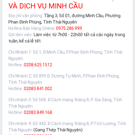
VÀ DỊCH VỤ MINH CẦU
Địa chỉ văn phòng:
Tầng 3, Số 01, đường Minh Cầu, Phường
Phan Đình Phùng, Tỉnh Thái Nguyên
Hotline Bán Hàng Online:
0975.286.999
Giờ làm việc:
Làm việc từ 7h00 - 22h00 tất cả các ngày trong
tuần, kể cả lễ tết.
Chi Nhánh 1
:
Số 1, Đ.Minh Cầu, P.Phan Đình Phùng, Tỉnh Thái
Nguyên
Hotline:
0208.625.1512
Chi Nhánh 2
:
Số 899 Đ. Dương Tự Minh, P.Phan Đình Phùng,
Tỉnh Thái Nguyên
Hotline:
02083.841.002
Chi nhánh 3
:
Số 568, Đ.Cách mạng tháng 8, P. Gia Sàng, Tỉnh
Thái Nguyên
Hotline:
02083.849.168
Chi nhánh 4
:
Số 442, Đ.Cách mạng tháng 8, P.Tích Lương, Tỉnh
Thái Nguyên
(Gang Thép Thái Nguyên)