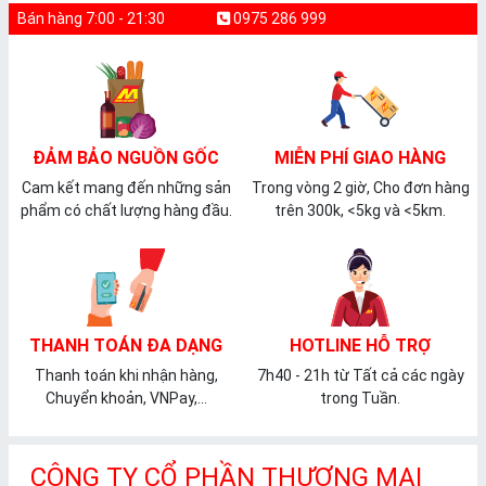
Bán hàng 7:00 - 21:30
0975 286 999
ĐẢM BẢO NGUỒN GỐC
MIỄN PHÍ GIAO HÀNG
Cam kết mang đến những sản
Trong vòng 2 giờ, Cho đơn hàng
phẩm có chất lượng hàng đầu.
trên 300k, <5kg và <5km.
THANH TOÁN ĐA DẠNG
HOTLINE HỖ TRỢ
Thanh toán khi nhận hàng,
7h40 - 21h từ Tất cả các ngày
Chuyển khoản, VNPay,...
trong Tuần.
CÔNG TY CỔ PHẦN THƯƠNG MẠI