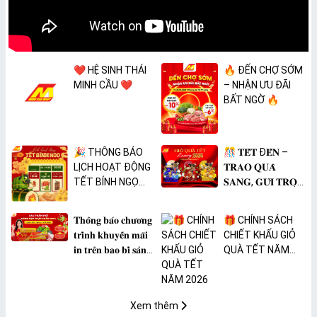
❤️ HỆ SINH THÁI
🔥 ĐẾN CHỢ SỚM
MINH CẦU ❤️
– NHẬN ƯU ĐÃI
BẤT NGỜ 🔥
🎉 THÔNG BÁO
🎊 𝐓𝐄̂́𝐓 Đ𝐄̂́𝐍 –
LỊCH HOẠT ĐỘNG
𝐓𝐑𝐀𝐎 𝐐𝐔𝐀̀
TẾT BÍNH NGỌ
𝐒𝐀𝐍𝐆, 𝐆𝐔̛̉𝐈 𝐓𝐑𝐎̣𝐍
2026 🎉
𝐓𝐀̂𝐌 𝐘́ 🎊
𝐓𝐡𝐨̂𝐧𝐠 𝐛𝐚́𝐨 𝐜𝐡𝐮̛𝐨̛𝐧𝐠
🎁 CHÍNH SÁCH
𝐭𝐫𝐢̀𝐧𝐡 𝐤𝐡𝐮𝐲𝐞̂́𝐧 𝐦𝐚̃𝐢
CHIẾT KHẤU GIỎ
𝐢𝐧 𝐭𝐫𝐞̂𝐧 𝐛𝐚𝐨 𝐛𝐢̀ 𝐬𝐚̉𝐧
QUÀ TẾT NĂM
𝐩𝐡𝐚̂̉𝐦 𝐌𝐀̀𝐍𝐆 𝐁𝐎̣𝐂
2026
𝐓𝐇𝐔̛̣𝐂 𝐏𝐇𝐀̂̉𝐌
𝐏𝐕𝐂 𝐌𝐈𝐂𝐀
Xem thêm