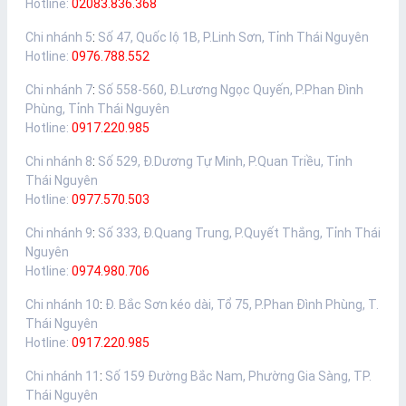
Hotline:
02083.836.368
Chi nhánh 5
:
Số 47, Quốc lộ 1B, P.Linh Sơn, Tỉnh Thái Nguyên
Hotline:
0976.788.552
Chi nhánh 7
:
Số 558-560, Đ.Lương Ngọc Quyến, P.Phan Đình
Phùng, Tỉnh Thái Nguyên
Hotline:
0917.220.985
Chi nhánh 8
:
Số 529, Đ.Dương Tự Minh, P.Quan Triều, Tỉnh
Thái Nguyên
Hotline:
0977.570.503
Chi nhánh 9
:
Số 333, Đ.Quang Trung, P.Quyết Thắng, Tỉnh Thái
Nguyên
Hotline:
0974.980.706
Chi nhánh 10
:
Đ. Bắc Sơn kéo dài, Tổ 75, P.Phan Đình Phùng, T.
Thái Nguyên
Hotline:
0917.220.985
Chi nhánh 11
:
Số 159 Đường Bắc Nam, Phường Gia Sàng, TP.
Thái Nguyên