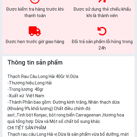
Được kiểm tra hàng trước khi
Được sử dụng thẻ chiếu khấu
thanh toán
khi là thành viên
Được hẹn trước giờ giao hàng
Đổi trả sản phẩm lỗi hỏng trong
24h
Thông tin sản phẩm
Thạch Rau Câu Long Hải 40Gr Vị Dừa
-Thương hiệu:Long Hải
-Trọng lượng: 40gr
-Xuất xứ :Việt Nam
-Thành Phần bao gồm: Đường kính trắng, Nhân thạch dừa
(Khoảng 9% khối lượng) Chất điều chỉnh độ
axit ,Tinh bột Konjac, bột rong biển Carrageenan ,Hương hoa
quả tổng hợp: Dừa và Một số chất bổ sung khác
CHI TIẾT SẢN PHẨM
Thạch rau câu Long Hải vị Dừa là sản phẩm vừa bổ dưỡng, mát