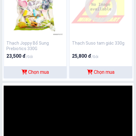
Thạch Joppy Bổ Sung
Thạch Suso tam giác 330g
Prebiotics 330G
23,500 đ
25,800 đ
/Gói
/Gói
Chọn mua
Chọn mua