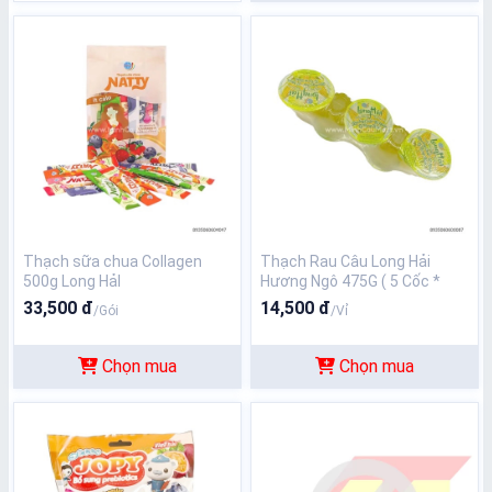
Thạch sữa chua Collagen
Thạch Rau Câu Long Hải
500g Long HảI
Hương Ngô 475G ( 5 Cốc *
95G)
33,500 đ
14,500 đ
/Gói
/Vỉ
Chọn mua
Chọn mua