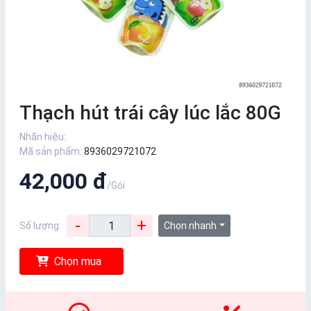
Thạch hút trái cây lúc lắc 80G
Nhãn hiệu:
Mã sản phẩm:
8936029721072
42,000 đ
/Gói
-
+
Số lượng:
Chọn nhanh
Chọn mua