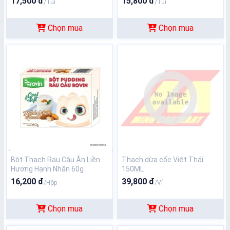
17,500 đ
15,800 đ
/Túi
/Túi
Chọn mua
Chọn mua
Bột Thạch Rau Câu Ăn Liền
Thạch dừa cốc Việt Thái
Hương Hạnh Nhân 60g
150ML
16,200 đ
39,800 đ
/Hộp
/Vỉ
Chọn mua
Chọn mua