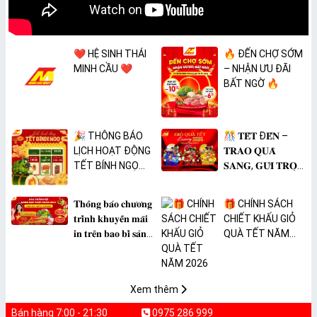
❤️ HỆ SINH THÁI
🔥 ĐẾN CHỢ SỚM
MINH CẦU ❤️
– NHẬN ƯU ĐÃI
BẤT NGỜ 🔥
🎉 THÔNG BÁO
🎊 𝐓𝐄̂́𝐓 Đ𝐄̂́𝐍 –
LỊCH HOẠT ĐỘNG
𝐓𝐑𝐀𝐎 𝐐𝐔𝐀̀
TẾT BÍNH NGỌ
𝐒𝐀𝐍𝐆, 𝐆𝐔̛̉𝐈 𝐓𝐑𝐎̣𝐍
2026 🎉
𝐓𝐀̂𝐌 𝐘́ 🎊
𝐓𝐡𝐨̂𝐧𝐠 𝐛𝐚́𝐨 𝐜𝐡𝐮̛𝐨̛𝐧𝐠
🎁 CHÍNH SÁCH
𝐭𝐫𝐢̀𝐧𝐡 𝐤𝐡𝐮𝐲𝐞̂́𝐧 𝐦𝐚̃𝐢
CHIẾT KHẤU GIỎ
𝐢𝐧 𝐭𝐫𝐞̂𝐧 𝐛𝐚𝐨 𝐛𝐢̀ 𝐬𝐚̉𝐧
QUÀ TẾT NĂM
𝐩𝐡𝐚̂̉𝐦 𝐌𝐀̀𝐍𝐆 𝐁𝐎̣𝐂
2026
𝐓𝐇𝐔̛̣𝐂 𝐏𝐇𝐀̂̉𝐌
𝐏𝐕𝐂 𝐌𝐈𝐂𝐀
Xem thêm
Bán hàng 7:00 - 21:30
0975 286 999