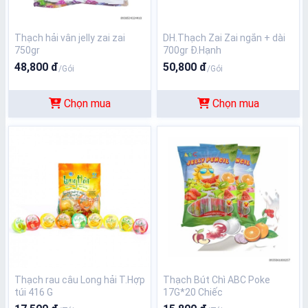
Thạch hải vân jelly zai zai
DH.Thạch Zai Zai ngắn + dài
750gr
700gr Đ.Hạnh
48,800 đ
50,800 đ
/Gói
/Gói
Chọn mua
Chọn mua
Thạch rau câu Long hải T.Hợp
Thạch Bút Chì ABC Poke
túi 416 G
17G*20 Chiếc