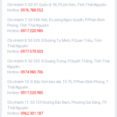
Chi nhánh 5
:
Số 47, Quốc lộ 1B, P.Linh Sơn, Tỉnh Thái Nguyên
Hotline:
0976.788.552
Chi nhánh 7
:
Số 558-560, Đ.Lương Ngọc Quyến, P.Phan Đình
Phùng, Tỉnh Thái Nguyên
Hotline:
0917.220.985
Chi nhánh 8
:
Số 529, Đ.Dương Tự Minh, P.Quan Triều, Tỉnh
Thái Nguyên
Hotline:
0977.570.503
Chi nhánh 9
:
Số 333, Đ.Quang Trung, P.Quyết Thắng, Tỉnh Thái
Nguyên
Hotline:
0974.980.706
Chi nhánh 10
:
Đ. Bắc Sơn kéo dài, Tổ 75, P.Phan Đình Phùng, T.
Thái Nguyên
Hotline:
0917.220.985
Chi nhánh 11
:
Số 159 Đường Bắc Nam, Phường Gia Sàng, TP.
Thái Nguyên
Hotline:
0962.301.187