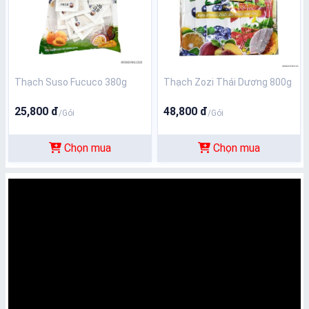
Thạch Suso Fucuco 380g
Thạch Zozi Thái Dương 800g
25,800 đ
48,800 đ
/Gói
/Gói
Chọn mua
Chọn mua