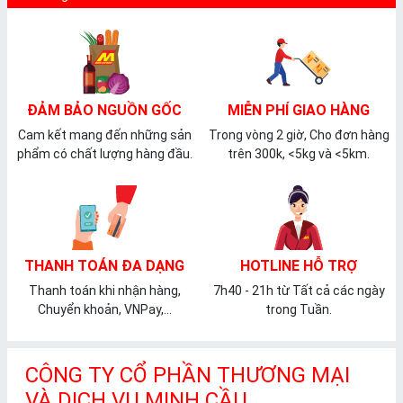
ĐẢM BẢO NGUỒN GỐC
MIỄN PHÍ GIAO HÀNG
Cam kết mang đến những sản
Trong vòng 2 giờ, Cho đơn hàng
phẩm có chất lượng hàng đầu.
trên 300k, <5kg và <5km.
THANH TOÁN ĐA DẠNG
HOTLINE HỖ TRỢ
Thanh toán khi nhận hàng,
7h40 - 21h từ Tất cả các ngày
Chuyển khoản, VNPay,...
trong Tuần.
CÔNG TY CỔ PHẦN THƯƠNG MẠI
VÀ DỊCH VỤ MINH CẦU