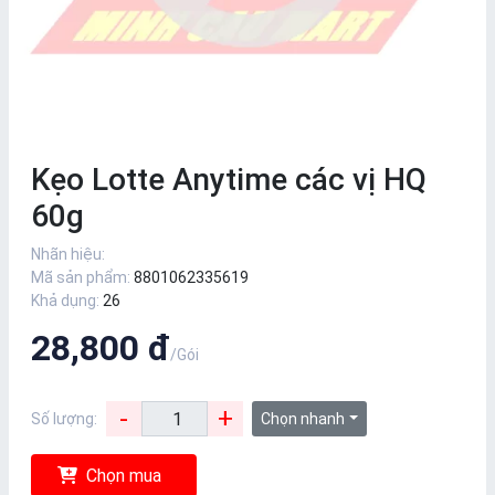
Kẹo Lotte Anytime các vị HQ
60g
Nhãn hiệu:
Mã sản phẩm:
8801062335619
Khả dụng:
26
28,800 đ
/Gói
-
+
Số lượng:
Chọn nhanh
Chọn mua