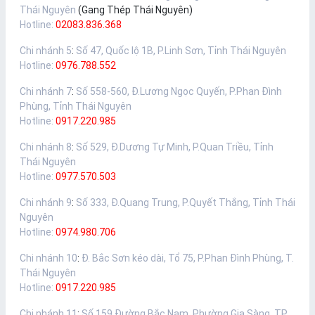
Thái Nguyên
(Gang Thép Thái Nguyên)
Hotline:
02083.836.368
Chi nhánh 5
:
Số 47, Quốc lộ 1B, P.Linh Sơn, Tỉnh Thái Nguyên
Hotline:
0976.788.552
Chi nhánh 7
:
Số 558-560, Đ.Lương Ngọc Quyến, P.Phan Đình
Phùng, Tỉnh Thái Nguyên
Hotline:
0917.220.985
Chi nhánh 8
:
Số 529, Đ.Dương Tự Minh, P.Quan Triều, Tỉnh
Thái Nguyên
Hotline:
0977.570.503
Chi nhánh 9
:
Số 333, Đ.Quang Trung, P.Quyết Thắng, Tỉnh Thái
Nguyên
Hotline:
0974.980.706
Chi nhánh 10
:
Đ. Bắc Sơn kéo dài, Tổ 75, P.Phan Đình Phùng, T.
Thái Nguyên
Hotline:
0917.220.985
Chi nhánh 11
:
Số 159 Đường Bắc Nam, Phường Gia Sàng, TP.