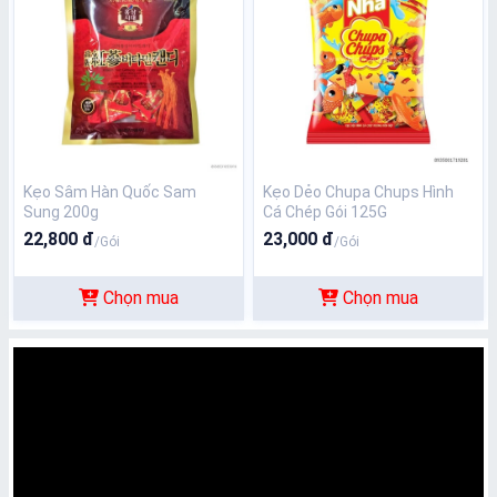
Kẹo Sâm Hàn Quốc Sam
Kẹo Dẻo Chupa Chups Hình
Sung 200g
Cá Chép Gói 125G
22,800 đ
23,000 đ
/Gói
/Gói
Chọn mua
Chọn mua