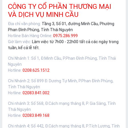
CÔNG TY CỔ PHẦN THƯƠNG MẠI
VÀ DỊCH VỤ MINH CẦU
Địa chỉ văn phòng:
Tầng 3, Số 01, đường Minh Cầu, Phường
Phan Đình Phùng, Tỉnh Thái Nguyên
Hotline Bán Hàng Online:
0975.286.999
Giờ làm việc:
Làm việc từ 7h00 - 22h00 tất cả các ngày trong
tuần, kể cả lễ tết.
Chi Nhánh 1
:
Số 1, Đ.Minh Cầu, P.Phan Đình Phùng, Tỉnh Thái
Nguyên
Hotline:
0208.625.1512
Chi Nhánh 2
:
Số 899 Đ. Dương Tự Minh, P.Phan Đình Phùng,
Tỉnh Thái Nguyên
Hotline:
02083.841.002
Chi nhánh 3
:
Số 568, Đ.Cách mạng tháng 8, P. Gia Sàng, Tỉnh
Thái Nguyên
Hotline:
02083.849.168
Chi nhánh 4
:
Số 442, Đ.Cách mạng tháng 8, P.Tích Lương, Tỉnh