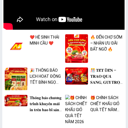
❤️ HỆ SINH THÁI
🔥 ĐẾN CHỢ SỚM
MINH CẦU ❤️
– NHẬN ƯU ĐÃI
BẤT NGỜ 🔥
🎉 THÔNG BÁO
🎊 𝐓𝐄̂́𝐓 Đ𝐄̂́𝐍 –
LỊCH HOẠT ĐỘNG
𝐓𝐑𝐀𝐎 𝐐𝐔𝐀̀
TẾT BÍNH NGỌ
𝐒𝐀𝐍𝐆, 𝐆𝐔̛̉𝐈 𝐓𝐑𝐎̣𝐍
2026 🎉
𝐓𝐀̂𝐌 𝐘́ 🎊
𝐓𝐡𝐨̂𝐧𝐠 𝐛𝐚́𝐨 𝐜𝐡𝐮̛𝐨̛𝐧𝐠
🎁 CHÍNH SÁCH
𝐭𝐫𝐢̀𝐧𝐡 𝐤𝐡𝐮𝐲𝐞̂́𝐧 𝐦𝐚̃𝐢
CHIẾT KHẤU GIỎ
𝐢𝐧 𝐭𝐫𝐞̂𝐧 𝐛𝐚𝐨 𝐛𝐢̀ 𝐬𝐚̉𝐧
QUÀ TẾT NĂM
𝐩𝐡𝐚̂̉𝐦 𝐌𝐀̀𝐍𝐆 𝐁𝐎̣𝐂
2026
𝐓𝐇𝐔̛̣𝐂 𝐏𝐇𝐀̂̉𝐌
𝐏𝐕𝐂 𝐌𝐈𝐂𝐀