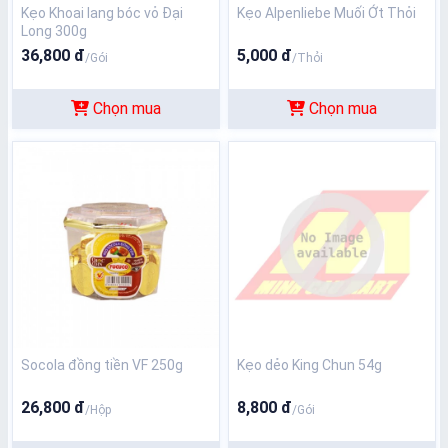
Kẹo Khoai lang bóc vỏ Đại
Kẹo Alpenliebe Muối Ớt Thỏi
Long 300g
36,800 đ
5,000 đ
/Gói
/Thỏi
Chọn mua
Chọn mua
Socola đồng tiền VF 250g
Kẹo dẻo King Chun 54g
26,800 đ
8,800 đ
/Hộp
/Gói