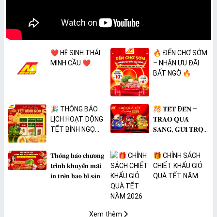
❤️ HỆ SINH THÁI
🔥 ĐẾN CHỢ SỚM
MINH CẦU ❤️
– NHẬN ƯU ĐÃI
BẤT NGỜ 🔥
🎉 THÔNG BÁO
🎊 𝐓𝐄̂́𝐓 Đ𝐄̂́𝐍 –
LỊCH HOẠT ĐỘNG
𝐓𝐑𝐀𝐎 𝐐𝐔𝐀̀
TẾT BÍNH NGỌ
𝐒𝐀𝐍𝐆, 𝐆𝐔̛̉𝐈 𝐓𝐑𝐎̣𝐍
2026 🎉
𝐓𝐀̂𝐌 𝐘́ 🎊
𝐓𝐡𝐨̂𝐧𝐠 𝐛𝐚́𝐨 𝐜𝐡𝐮̛𝐨̛𝐧𝐠
🎁 CHÍNH SÁCH
𝐭𝐫𝐢̀𝐧𝐡 𝐤𝐡𝐮𝐲𝐞̂́𝐧 𝐦𝐚̃𝐢
CHIẾT KHẤU GIỎ
𝐢𝐧 𝐭𝐫𝐞̂𝐧 𝐛𝐚𝐨 𝐛𝐢̀ 𝐬𝐚̉𝐧
QUÀ TẾT NĂM
𝐩𝐡𝐚̂̉𝐦 𝐌𝐀̀𝐍𝐆 𝐁𝐎̣𝐂
2026
𝐓𝐇𝐔̛̣𝐂 𝐏𝐇𝐀̂̉𝐌
𝐏𝐕𝐂 𝐌𝐈𝐂𝐀
Xem thêm