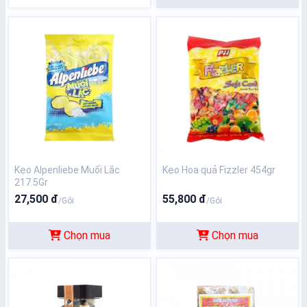
Kẹo Alpenliebe Muối Lắc
Kẹo Hoa quả Fizzler 454gr
217.5Gr
27,500 đ
55,800 đ
/Gói
/Gói
Chọn mua
Chọn mua