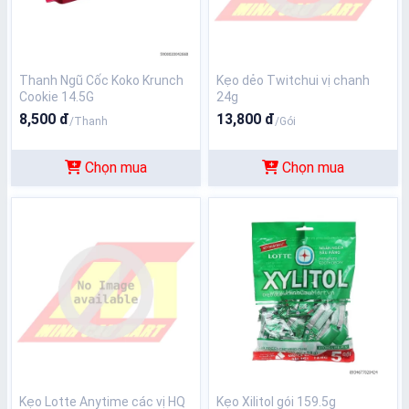
Thanh Ngũ Cốc Koko Krunch
Kẹo dẻo Twitchui vị chanh
Cookie 14.5G
24g
8,500 đ
13,800 đ
/Thanh
/Gói
Chọn mua
Chọn mua
Kẹo Lotte Anytime các vị HQ
Kẹo Xilitol gói 159.5g