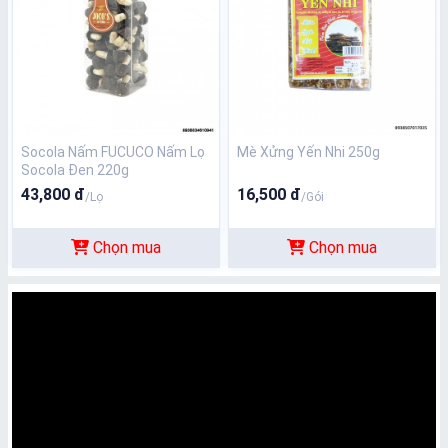
Socola Nấm FUCUCO Nấm Lọ
Mè Xửng Yến Nhi 250g
Socola Đen 220g
43,800 đ
16,500 đ
/Lọ
/Gói
Chọn mua
Chọn mua