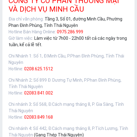
CÔNG TY CỔ PHẦN THƯƠNG MẠI
VÀ DỊCH VỤ MINH CẦU
Địa chỉ văn phòng:
Tầng 3, Số 01, đường Minh Cầu, Phường
Phan Đình Phùng, Tỉnh Thái Nguyên
Hotline Bán Hàng Online:
0975.286.999
Giờ làm việc:
Làm việc từ 7h00 - 22h00 tất cả các ngày trong
tuần, kể cả lễ tết.
Chi Nhánh 1
:
Số 1, Đ.Minh Cầu, P.Phan Đình Phùng, Tỉnh Thái
Nguyên
Hotline:
0208.625.1512
Chi Nhánh 2
:
Số 899 Đ. Dương Tự Minh, P.Phan Đình Phùng,
Tỉnh Thái Nguyên
Hotline:
02083.841.002
Chi nhánh 3
:
Số 568, Đ.Cách mạng tháng 8, P. Gia Sàng, Tỉnh
Thái Nguyên
Hotline:
02083.849.168
Chi nhánh 4
:
Số 442, Đ.Cách mạng tháng 8, P.Tích Lương, Tỉnh
Thái Nguyên
(Gang Thép Thái Nguyên)