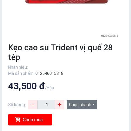
Kẹo cao su Trident vị quế 28
tép
Nhãn hiệu:
Mã sản phẩm:
012546015318
43,500 đ
/Hộp
-
+
Số lượng:
Chọn nhanh
Chọn mua