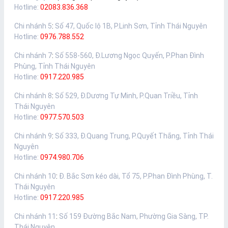
Hotline:
02083.836.368
Chi nhánh 5
:
Số 47, Quốc lộ 1B, P.Linh Sơn, Tỉnh Thái Nguyên
Hotline:
0976.788.552
Chi nhánh 7
:
Số 558-560, Đ.Lương Ngọc Quyến, P.Phan Đình
Phùng, Tỉnh Thái Nguyên
Hotline:
0917.220.985
Chi nhánh 8
:
Số 529, Đ.Dương Tự Minh, P.Quan Triều, Tỉnh
Thái Nguyên
Hotline:
0977.570.503
Chi nhánh 9
:
Số 333, Đ.Quang Trung, P.Quyết Thắng, Tỉnh Thái
Nguyên
Hotline:
0974.980.706
Chi nhánh 10
:
Đ. Bắc Sơn kéo dài, Tổ 75, P.Phan Đình Phùng, T.
Thái Nguyên
Hotline:
0917.220.985
Chi nhánh 11
:
Số 159 Đường Bắc Nam, Phường Gia Sàng, TP.
Thái Nguyên