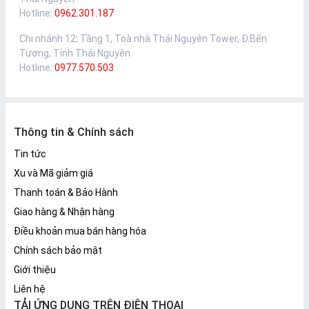
Hotline:
0962.301.187
Chi nhánh 12
:
Tầng 1, Toà nhà Thái Nguyên Tower, Đ.Bến
Tượng, Tỉnh Thái Nguyên
Hotline:
0977.570.503
Thông tin & Chính sách
Tin tức
Xu và Mã giảm giá
Thanh toán & Bảo Hành
Giao hàng & Nhận hàng
Điều khoản mua bán hàng hóa
Chính sách bảo mật
Giới thiệu
Liên hệ
TẢI ỨNG DỤNG TRÊN ĐIỆN THOẠI