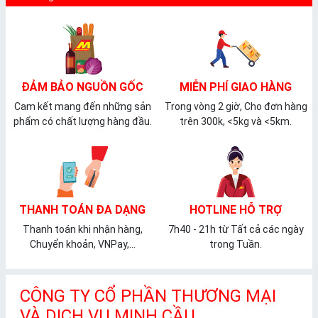
ĐẢM BẢO NGUỒN GỐC
MIỄN PHÍ GIAO HÀNG
Cam kết mang đến những sản
Trong vòng 2 giờ, Cho đơn hàng
phẩm có chất lượng hàng đầu.
trên 300k, <5kg và <5km.
THANH TOÁN ĐA DẠNG
HOTLINE HỖ TRỢ
Thanh toán khi nhận hàng,
7h40 - 21h từ Tất cả các ngày
Chuyển khoản, VNPay,...
trong Tuần.
CÔNG TY CỔ PHẦN THƯƠNG MẠI
VÀ DỊCH VỤ MINH CẦU