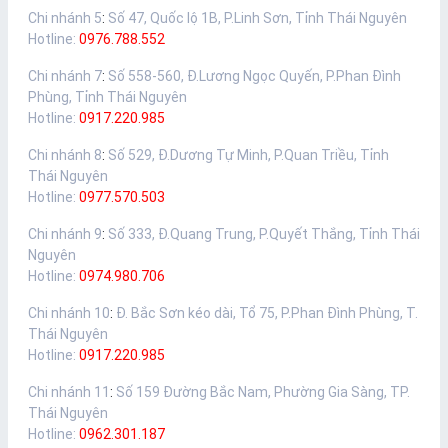
Chi nhánh 5
:
Số 47, Quốc lộ 1B, P.Linh Sơn, Tỉnh Thái Nguyên
Hotline:
0976.788.552
Chi nhánh 7
:
Số 558-560, Đ.Lương Ngọc Quyến, P.Phan Đình
Phùng, Tỉnh Thái Nguyên
Hotline:
0917.220.985
Chi nhánh 8
:
Số 529, Đ.Dương Tự Minh, P.Quan Triều, Tỉnh
Thái Nguyên
Hotline:
0977.570.503
Chi nhánh 9
:
Số 333, Đ.Quang Trung, P.Quyết Thắng, Tỉnh Thái
Nguyên
Hotline:
0974.980.706
Chi nhánh 10
:
Đ. Bắc Sơn kéo dài, Tổ 75, P.Phan Đình Phùng, T.
Thái Nguyên
Hotline:
0917.220.985
Chi nhánh 11
:
Số 159 Đường Bắc Nam, Phường Gia Sàng, TP.
Thái Nguyên
Hotline:
0962.301.187