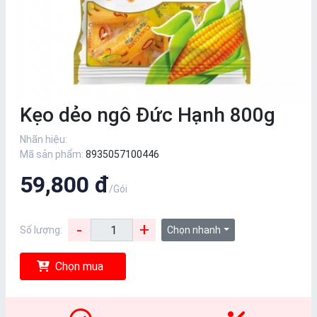
Kẹo dẻo ngô Đức Hạnh 800g
Nhãn hiệu:
Mã sản phẩm:
8935057100446
59,800 đ
/Gói
-
+
Số lượng:
Chọn nhanh
Chọn mua