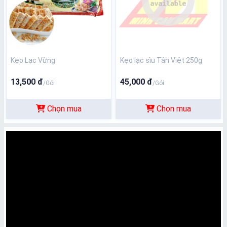
Kẹo Lạc Vừng
Kẹo lạc sìu Tân Việt 250g
13,500 đ
45,000 đ
/Gói
/Gói
Chọn mua
Chọn mua