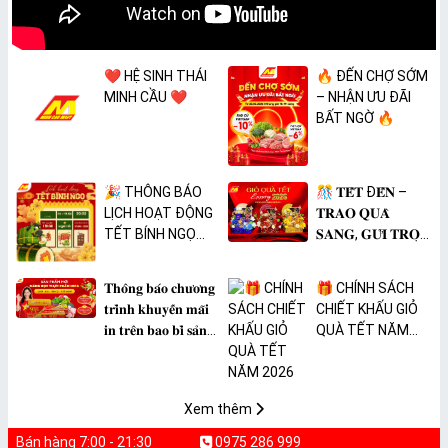
❤️ HỆ SINH THÁI
🔥 ĐẾN CHỢ SỚM
MINH CẦU ❤️
– NHẬN ƯU ĐÃI
BẤT NGỜ 🔥
🎉 THÔNG BÁO
🎊 𝐓𝐄̂́𝐓 Đ𝐄̂́𝐍 –
LỊCH HOẠT ĐỘNG
𝐓𝐑𝐀𝐎 𝐐𝐔𝐀̀
TẾT BÍNH NGỌ
𝐒𝐀𝐍𝐆, 𝐆𝐔̛̉𝐈 𝐓𝐑𝐎̣𝐍
2026 🎉
𝐓𝐀̂𝐌 𝐘́ 🎊
𝐓𝐡𝐨̂𝐧𝐠 𝐛𝐚́𝐨 𝐜𝐡𝐮̛𝐨̛𝐧𝐠
🎁 CHÍNH SÁCH
𝐭𝐫𝐢̀𝐧𝐡 𝐤𝐡𝐮𝐲𝐞̂́𝐧 𝐦𝐚̃𝐢
CHIẾT KHẤU GIỎ
𝐢𝐧 𝐭𝐫𝐞̂𝐧 𝐛𝐚𝐨 𝐛𝐢̀ 𝐬𝐚̉𝐧
QUÀ TẾT NĂM
𝐩𝐡𝐚̂̉𝐦 𝐌𝐀̀𝐍𝐆 𝐁𝐎̣𝐂
2026
𝐓𝐇𝐔̛̣𝐂 𝐏𝐇𝐀̂̉𝐌
𝐏𝐕𝐂 𝐌𝐈𝐂𝐀
Xem thêm
Bán hàng 7:00 - 21:30
0975 286 999