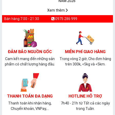
𝐓𝐇𝐔̛̣𝐂 𝐏𝐇𝐀̂̉𝐌
𝐏𝐕𝐂 𝐌𝐈𝐂𝐀
Xem thêm
Bán hàng 7:00 - 21:30
0975 286 999
ĐẢM BẢO NGUỒN GỐC
MIỄN PHÍ GIAO HÀNG
Cam kết mang đến những sản
Trong vòng 2 giờ, Cho đơn hàng
phẩm có chất lượng hàng đầu.
trên 300k, <5kg và <5km.
THANH TOÁN ĐA DẠNG
HOTLINE HỖ TRỢ
Thanh toán khi nhận hàng,
7h40 - 21h từ Tất cả các ngày
Chuyển khoản, VNPay,...
trong Tuần.