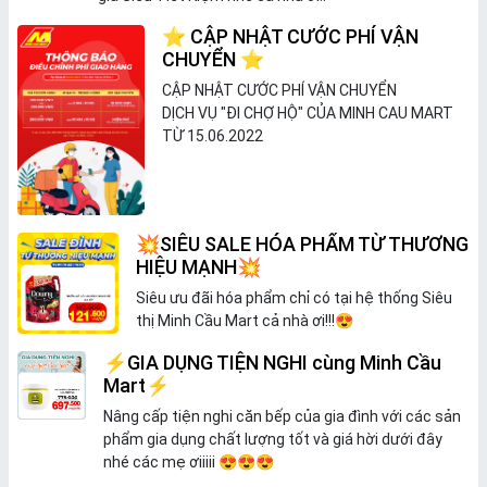
⭐ CẬP NHẬT CƯỚC PHÍ VẬN
CHUYỂN ⭐
CẬP NHẬT CƯỚC PHÍ VẬN
CHUYỂN
DỊCH VỤ "ĐI CHỢ HỘ" CỦA MINH CAU MART
TỪ 15.06.2022
💥SIÊU SALE HÓA PHẨM TỪ THƯƠNG
HIỆU MẠNH💥
Siêu ưu đãi hóa phẩm chỉ có tại hệ thống Siêu
thị Minh Cầu Mart cả nhà ơi!!!😍
⚡GIA DỤNG TIỆN NGHI cùng Minh Cầu
Mart⚡
Nâng cấp tiện nghi căn bếp của gia đình với các sản
phẩm gia dụng chất lượng tốt và giá hời dưới đây
nhé các mẹ ơiiiii 😍😍😍