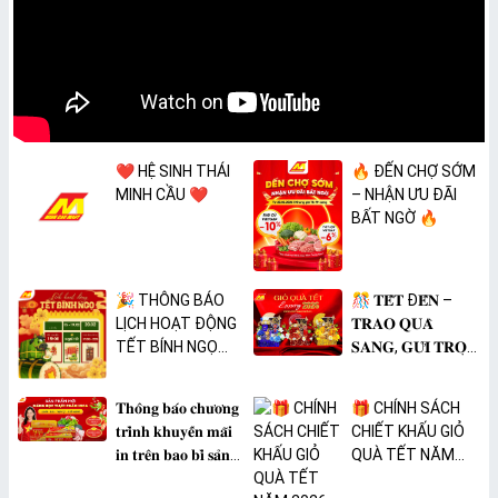
❤️ HỆ SINH THÁI
🔥 ĐẾN CHỢ SỚM
MINH CẦU ❤️
– NHẬN ƯU ĐÃI
BẤT NGỜ 🔥
🎉 THÔNG BÁO
🎊 𝐓𝐄̂́𝐓 Đ𝐄̂́𝐍 –
LỊCH HOẠT ĐỘNG
𝐓𝐑𝐀𝐎 𝐐𝐔𝐀̀
TẾT BÍNH NGỌ
𝐒𝐀𝐍𝐆, 𝐆𝐔̛̉𝐈 𝐓𝐑𝐎̣𝐍
2026 🎉
𝐓𝐀̂𝐌 𝐘́ 🎊
𝐓𝐡𝐨̂𝐧𝐠 𝐛𝐚́𝐨 𝐜𝐡𝐮̛𝐨̛𝐧𝐠
🎁 CHÍNH SÁCH
𝐭𝐫𝐢̀𝐧𝐡 𝐤𝐡𝐮𝐲𝐞̂́𝐧 𝐦𝐚̃𝐢
CHIẾT KHẤU GIỎ
𝐢𝐧 𝐭𝐫𝐞̂𝐧 𝐛𝐚𝐨 𝐛𝐢̀ 𝐬𝐚̉𝐧
QUÀ TẾT NĂM
𝐩𝐡𝐚̂̉𝐦 𝐌𝐀̀𝐍𝐆 𝐁𝐎̣𝐂
2026