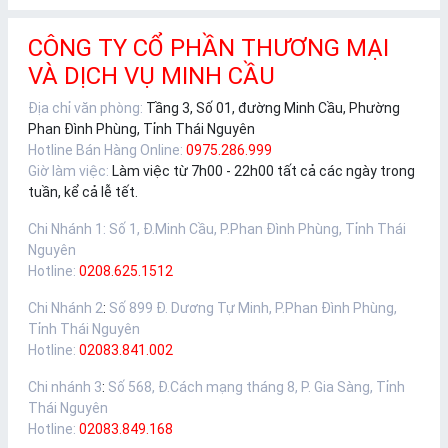
CÔNG TY CỔ PHẦN THƯƠNG MẠI
VÀ DỊCH VỤ MINH CẦU
Địa chỉ văn phòng:
Tầng 3, Số 01, đường Minh Cầu, Phường
Phan Đình Phùng, Tỉnh Thái Nguyên
Hotline Bán Hàng Online:
0975.286.999
Giờ làm việc:
Làm việc từ 7h00 - 22h00 tất cả các ngày trong
tuần, kể cả lễ tết.
Chi Nhánh 1
:
Số 1, Đ.Minh Cầu, P.Phan Đình Phùng, Tỉnh Thái
Nguyên
Hotline:
0208.625.1512
Chi Nhánh 2
:
Số 899 Đ. Dương Tự Minh, P.Phan Đình Phùng,
Tỉnh Thái Nguyên
Hotline:
02083.841.002
Chi nhánh 3
:
Số 568, Đ.Cách mạng tháng 8, P. Gia Sàng, Tỉnh
Thái Nguyên
Hotline:
02083.849.168