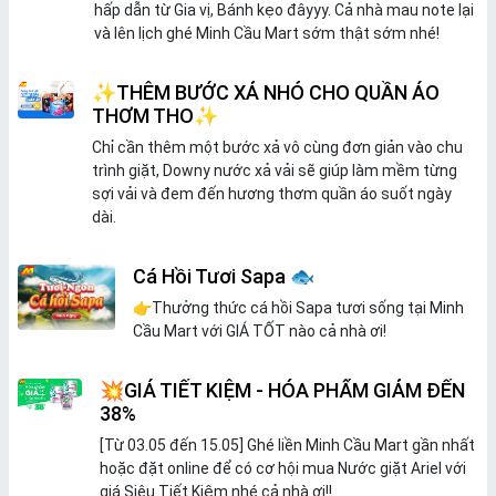
hấp dẫn từ Gia vị, Bánh kẹo đâyyy. Cả nhà mau note lại
và lên lịch ghé Minh Cầu Mart sớm thật sớm nhé!
✨THÊM BƯỚC XẢ NHỎ CHO QUẦN ÁO
THƠM THO✨
Chỉ cần thêm một bước xả vô cùng đơn giản vào chu
trình giặt, Downy nước xả vải sẽ giúp làm mềm từng
sợi vải và đem đến hương thơm quần áo suốt ngày
dài.
Cá Hồi Tươi Sapa 🐟
👉Thưởng thức cá hồi Sapa tươi sống tại Minh
Cầu Mart với GIÁ TỐT nào cả nhà ơi!
💥GIÁ TIẾT KIỆM - HÓA PHẨM GIẢM ĐẾN
38%
[Từ 03.05 đến 15.05] Ghé liền Minh Cầu Mart gần nhất
hoặc đặt online để có cơ hội mua Nước giặt Ariel với
giá Siêu Tiết Kiệm nhé cả nhà ơi!!