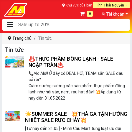
Khu vực của bạn
Tỉnh Thái Nguyên
0
Tài khoản
Trang chủ
Tin tức
Tin tức
♨️THỰC PHẨM ĐÔNG LẠNH - SALE
NGẬP TRÀN♨️
📞
Alo Alo!! Ở đây có DEAL HỜI, TEAM săn SALE đâu
cả rồi?
Giảm sương sương các sản phẩm thực phẩm đông
lạnh như hải sản, nem, rau hạt đây!!
💥
Áp dụng từ
nay đến 31.05.2022
☀️SUMMER SALE - 💥THẢ GA TẬN HƯỞNG
NHIỆT SALE RỰC CHÁY💥
[Từ nay đến 31.05] - Minh Cầu Mart tung loạt ưu đãi