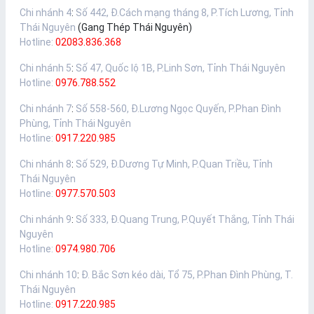
Chi nhánh 4
:
Số 442, Đ.Cách mạng tháng 8, P.Tích Lương, Tỉnh
Thái Nguyên
(Gang Thép Thái Nguyên)
Hotline:
02083.836.368
Chi nhánh 5
:
Số 47, Quốc lộ 1B, P.Linh Sơn, Tỉnh Thái Nguyên
Hotline:
0976.788.552
Chi nhánh 7
:
Số 558-560, Đ.Lương Ngọc Quyến, P.Phan Đình
Phùng, Tỉnh Thái Nguyên
Hotline:
0917.220.985
Chi nhánh 8
:
Số 529, Đ.Dương Tự Minh, P.Quan Triều, Tỉnh
Thái Nguyên
Hotline:
0977.570.503
Chi nhánh 9
:
Số 333, Đ.Quang Trung, P.Quyết Thắng, Tỉnh Thái
Nguyên
Hotline:
0974.980.706
Chi nhánh 10
:
Đ. Bắc Sơn kéo dài, Tổ 75, P.Phan Đình Phùng, T.
Thái Nguyên
Hotline:
0917.220.985