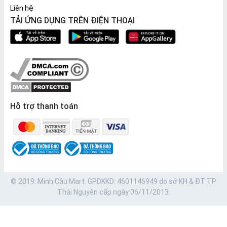
Liên hệ
TẢI ỨNG DỤNG TRÊN ĐIỆN THOẠI
Hỗ trợ thanh toán
© 2019. Minh Cầu Mart. GPDKKD: 4601146949 do sở KH & ĐT TP
Thái Nguyên cấp ngày 06/11/2013.