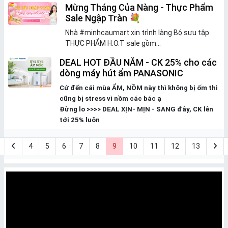
Mừng Tháng Của Nàng - Thực Phẩm
Sale Ngập Tràn 💐
Nhà
#minhcaumart
xin trình làng Bộ sưu tập
THỰC PHẨM H.O.T sale gồm...
DEAL HOT ĐẦU NĂM - CK 25% cho các
dòng máy hút ẩm PANASONIC
Cứ đến cái mùa ẨM, NỒM này thì không bị ốm thì
cũng bị stress vì nồm các bác ạ
Đừng lo >>>> DEAL XỊN- MỊN - SANG đây, CK lên
tới 25% luôn
4
5
6
7
8
9
10
11
12
13