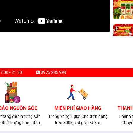
7:00 - 21:30
0975 286 999
BẢO NGUỒN GỐC
MIỄN PHÍ GIAO HÀNG
THANH
 mang đến những sản
Trong vòng 2 giờ, Cho đơn hàng
Thanh t
chất lượng hàng đầu.
trên 300k, <5kg và <5km.
Chuyể