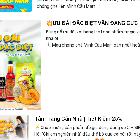
chóng ghé liền Minh Cầu Mart
💥ƯU ĐÃI ĐẶC BIỆT VẪN ĐANG CỰC 
Bùng nổ ưu đãi với hàng loạt sản phẩm từ gia v
nhà ơi.
🏃‍♂️ Mau chóng ghé Minh Cầu Mart gần nhất ho
Tân Trang Căn Nhà | Tiết Kiệm 25%
⚡ Chào mừng sản phẩm đồ gia dụng đang có GIÁ SIÊU
Hội "Chị em nghiện nhà" đâu thể bỏ qua cơ hội tốt nà