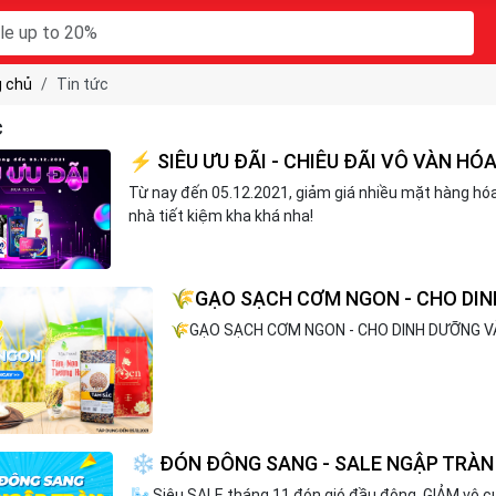
 chủ
Tin tức
c
⚡ SIÊU ƯU ĐÃI - CHIÊU ĐÃI VÔ VÀN HÓ
Từ nay đến 05.12.2021, giảm giá nhiều mặt hàng hó
nhà tiết kiệm kha khá nha!
🌾GẠO SẠCH CƠM NGON - CHO DI
🌾GẠO SẠCH CƠM NGON - CHO DINH DƯỠNG 
❄ ĐÓN ĐÔNG SANG - SALE NGẬP TRÀ
🌬️ Siêu SALE tháng 11 đón gió đầu đông, GIẢM vô 