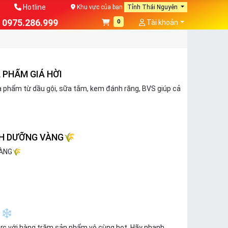
Hotline
Khu vực của bạn
Tỉnh Thái Nguyên
0975.286.999
0
Tài khoản
A PHẨM GIÁ HỜI
a phẩm từ dầu gội, sữa tắm, kem đánh răng, BVS giúp cả
NH DƯỠNG VÀNG🌾
VÀNG🌾
N ❄
cực với hàng trăm sản phẩm vô cùng hot. Hãy nhanh