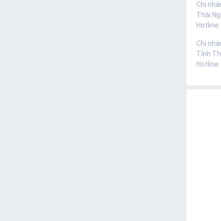
Chi nhá
Thái N
Hotline
Chi nhá
Tỉnh Th
Hotline