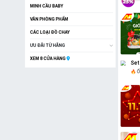
MINH CẦU BABY
VĂN PHÒNG PHẨM
CÁC LOẠI ĐỒ CHAY
ƯU ĐÃI TỪ HÃNG
XEM 8 CỬA HÀNG
Set
🔥 Ố