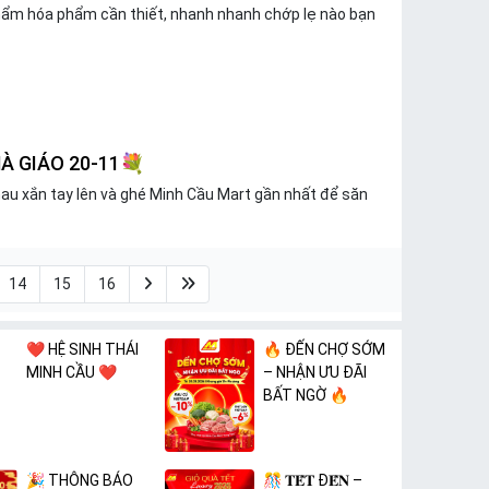
 phẩm hóa phẩm cần thiết, nhanh nhanh chớp lẹ nào bạn
À GIÁO 20-11💐
mau xắn tay lên và ghé Minh Cầu Mart gần nhất để săn
14
15
16
❤️ HỆ SINH THÁI
🔥 ĐẾN CHỢ SỚM
MINH CẦU ❤️
– NHẬN ƯU ĐÃI
BẤT NGỜ 🔥
🎉 THÔNG BÁO
🎊 𝐓𝐄̂́𝐓 Đ𝐄̂́𝐍 –