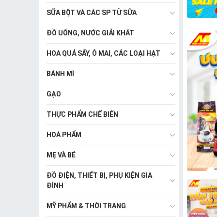
SỮA BỘT VÀ CÁC SP TỪ SỮA
ĐỒ UỐNG, NƯỚC GIẢI KHÁT
HOA QUẢ SẤY, Ô MAI, CÁC LOẠI HẠT
BÁNH MÌ
GẠO
THỰC PHẨM CHẾ BIẾN
HOÁ PHẨM
MẸ VÀ BÉ
ĐỒ ĐIỆN, THIẾT BỊ, PHỤ KIỆN GIA
ĐÌNH
MỸ PHẨM & THỜI TRANG