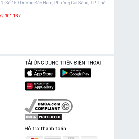
11
:
Số 159 Đường Bắc Nam, Phường Gia Sàng, TP. Thái
62.301.187
TẢI ỨNG DỤNG TRÊN ĐIỆN THOẠI
Hỗ trợ thanh toán