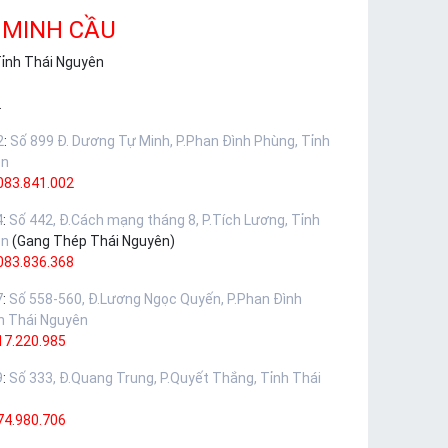
 MINH CẦU
Tỉnh Thái Nguyên
.
2
:
Số 899 Đ. Dương Tự Minh, P.Phan Đình Phùng, Tỉnh
ên
083.841.002
4
:
Số 442, Đ.Cách mạng tháng 8, P.Tích Lương, Tỉnh
ên
(Gang Thép Thái Nguyên)
083.836.368
7
:
Số 558-560, Đ.Lương Ngọc Quyến, P.Phan Đình
h Thái Nguyên
17.220.985
9
:
Số 333, Đ.Quang Trung, P.Quyết Thắng, Tỉnh Thái
74.980.706