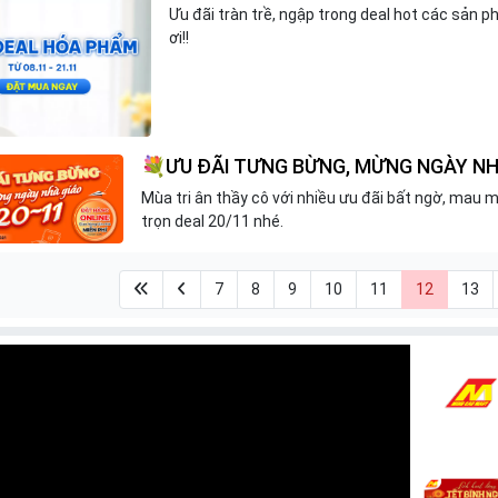
Ưu đãi tràn trề, ngập trong deal hot các sản
ơi!!
💐ƯU ĐÃI TƯNG BỪNG, MỪNG NGÀY NH
Mùa tri ân thầy cô với nhiều ưu đãi bất ngờ, mau 
trọn deal 20/11 nhé.
7
8
9
10
11
12
13