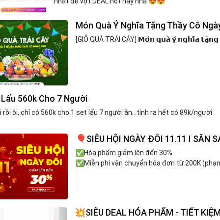
nhất để vợt DEAL hot này nha 😍😍
Món Quà Ý Nghĩa Tặng Thầy Cô Ngà
[GIỎ QUÀ TRÁI CÂY] 𝗠𝗼́𝗻 𝗾𝘂𝗮̀ 𝘆́ 𝗻𝗴𝗵𝗶̃𝗮 𝘁𝗮̣̆𝗻𝗴 𝘁
 Lẩu 560k Cho 7 Người
i rồi ôi, chỉ có 560k cho 1 set lẩu 7 người ăn...tính ra hết có 89k/người
️🎈SIÊU HỘI NGÀY ĐÔI 11.11 I SĂN 
✅Hóa phẩm giảm lên đến 30%
✅
Miễn phí vận chuyển hóa đơn từ 200K (phạ
💥SIÊU DEAL HÓA PHẨM - TIẾT KIỆ