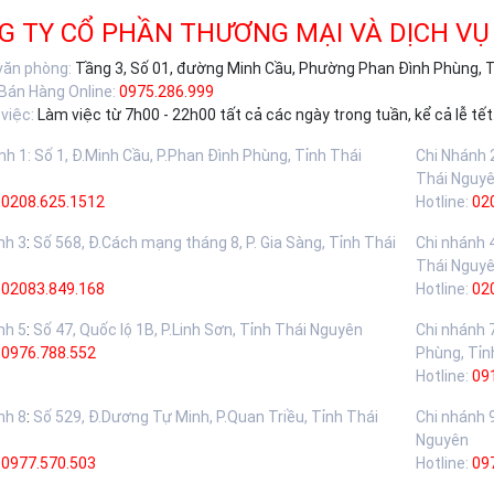
G TY CỔ PHẦN THƯƠNG MẠI VÀ DỊCH VỤ
 văn phòng:
Tầng 3, Số 01, đường Minh Cầu, Phường Phan Đình Phùng, 
 Bán Hàng Online:
0975.286.999
việc:
Làm việc từ 7h00 - 22h00 tất cả các ngày trong tuần, kể cả lễ tết
nh 1
:
Số 1, Đ.Minh Cầu, P.Phan Đình Phùng, Tỉnh Thái
Chi Nhánh 
Thái Nguy
0208.625.1512
Hotline:
02
nh 3
:
Số 568, Đ.Cách mạng tháng 8, P. Gia Sàng, Tỉnh Thái
Chi nhánh 
Thái Nguy
02083.849.168
Hotline:
02
nh 5
:
Số 47, Quốc lộ 1B, P.Linh Sơn, Tỉnh Thái Nguyên
Chi nhánh 
:
0976.788.552
Phùng, Tỉn
Hotline:
09
nh 8
:
Số 529, Đ.Dương Tự Minh, P.Quan Triều, Tỉnh Thái
Chi nhánh 
Nguyên
:
0977.570.503
Hotline:
09