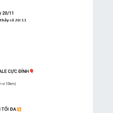
y 20/11
𝗵𝗮̂̀𝘆 𝗰𝗼̂ 𝟮𝟬/𝟭𝟭
SALE CỰC ĐỈNH️🎈
m vi 10km)
M TỐI ĐA💥