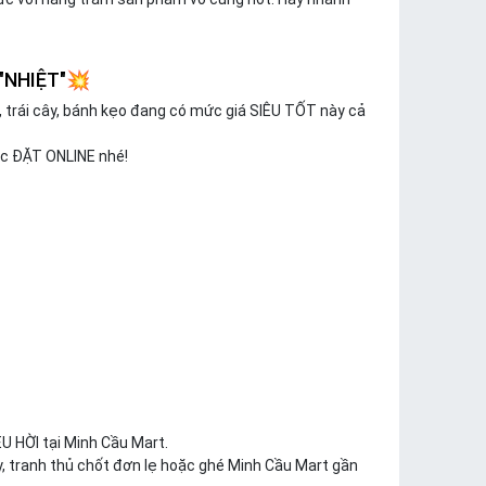
"NHIỆT"💥
ị, trái cây, bánh kẹo đang có mức giá SIÊU TỐT này cả
ặc ĐẶT ONLINE nhé!
 HỜI tại Minh Cầu Mart.
y, tranh thủ chốt đơn lẹ hoặc ghé Minh Cầu Mart gần