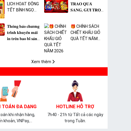
LỊCH HOẠT ĐỘNG
𝐓𝐑𝐀𝐎 𝐐𝐔𝐀̀
TẾT BÍNH NGỌ
𝐒𝐀𝐍𝐆, 𝐆𝐔̛̉𝐈 𝐓𝐑𝐎̣𝐍
2026 🎉
𝐓𝐀̂𝐌 𝐘́ 🎊
𝐓𝐡𝐨̂𝐧𝐠 𝐛𝐚́𝐨 𝐜𝐡𝐮̛𝐨̛𝐧𝐠
🎁 CHÍNH SÁCH
𝐭𝐫𝐢̀𝐧𝐡 𝐤𝐡𝐮𝐲𝐞̂́𝐧 𝐦𝐚̃𝐢
CHIẾT KHẤU GIỎ
𝐢𝐧 𝐭𝐫𝐞̂𝐧 𝐛𝐚𝐨 𝐛𝐢̀ 𝐬𝐚̉𝐧
QUÀ TẾT NĂM
𝐩𝐡𝐚̂̉𝐦 𝐌𝐀̀𝐍𝐆 𝐁𝐎̣𝐂
2026
𝐓𝐇𝐔̛̣𝐂 𝐏𝐇𝐀̂̉𝐌 𝐏𝐕𝐂
𝐌𝐈𝐂𝐀
Xem thêm
 TOÁN ĐA DẠNG
HOTLINE HỖ TRỢ
oán khi nhận hàng,
7h40 - 21h từ Tất cả các ngày
n khoản, VNPay,...
trong Tuần.