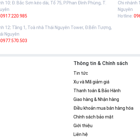
nh 10
:
Đ. Bắc Sơn kéo dài, Tổ 75, P.Phan Đình Phùng, T.
Chi nhánh 
guyên
Nguyên
:
0917.220.985
Hotline:
09
nh 12
:
Tầng 1, Toà nhà Thái Nguyên Tower, Đ.Bến Tượng,
ái Nguyên
:
0977.570.503
Thông tin & Chính sách
Tin tức
Xu và Mã giảm giá
Thanh toán & Bảo Hành
Giao hàng & Nhận hàng
Điều khoản mua bán hàng hóa
Chính sách bảo mật
Giới thiệu
Liên hệ