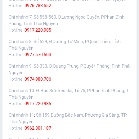
Hotline:
0976.788.552
Chi nhánh 7
:
Số 558-560, Đ.Lương Ngọc Quyến, P.Phan Đình
Phùng, Tỉnh Thái Nguyên
Hotline:
0917.220.985
Chi nhánh 8
:
Số 529, Đ.Dương Tự Minh, P.Quan Triều, Tỉnh
Thái Nguyên
Hotline:
0977.570.503
Chi nhánh 9
:
Số 333, Đ.Quang Trung, P.Quyết Thắng, Tỉnh Thái
Nguyên
Hotline:
0974.980.706
Chi nhánh 10
:
Đ. Bắc Sơn kéo dài, Tổ 75, P.Phan Đình Phùng, T.
Thái Nguyên
Hotline:
0917.220.985
Chi nhánh 11
:
Số 159 Đường Bắc Nam, Phường Gia Sàng, TP.
Thái Nguyên
Hotline:
0962.301.187