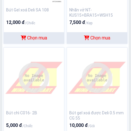
Bút Gel xoá Deli SA 108
Nhãn vở NT-
KUS15+BRA15+WSH15
12,000 đ
7,500 đ
/Chiếc
/Kẹp
Chọn mua
Chọn mua
Bút chì C016- 2B
Bút gel xoá được Deli 0.5 mm
CG 55
5,000 đ
10,000 đ
/Chiếc
/Gói