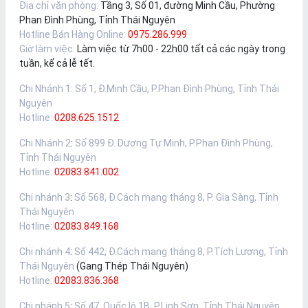
Địa chỉ văn phòng:
Tầng 3, Số 01, đường Minh Cầu, Phường
Phan Đình Phùng, Tỉnh Thái Nguyên
Hotline Bán Hàng Online:
0975.286.999
Giờ làm việc:
Làm việc từ 7h00 - 22h00 tất cả các ngày trong
tuần, kể cả lễ tết.
Chi Nhánh 1
:
Số 1, Đ.Minh Cầu, P.Phan Đình Phùng, Tỉnh Thái
Nguyên
Hotline:
0208.625.1512
Chi Nhánh 2
:
Số 899 Đ. Dương Tự Minh, P.Phan Đình Phùng,
Tỉnh Thái Nguyên
Hotline:
02083.841.002
Chi nhánh 3
:
Số 568, Đ.Cách mạng tháng 8, P. Gia Sàng, Tỉnh
Thái Nguyên
Hotline:
02083.849.168
Chi nhánh 4
:
Số 442, Đ.Cách mạng tháng 8, P.Tích Lương, Tỉnh
Thái Nguyên
(Gang Thép Thái Nguyên)
Hotline:
02083.836.368
Chi nhánh 5
:
Số 47, Quốc lộ 1B, P.Linh Sơn, Tỉnh Thái Nguyên