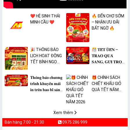
❤️ HỆ SINH THÁI
🔥 ĐẾN CHỢ SỚM
MINH CẦU ❤️
– NHẬN ƯU ĐÃI
BẤT NGỜ 🔥
🎉 THÔNG BÁO
🎊 𝐓𝐄̂́𝐓 Đ𝐄̂́𝐍 –
LỊCH HOẠT ĐỘNG
𝐓𝐑𝐀𝐎 𝐐𝐔𝐀̀
TẾT BÍNH NGỌ
𝐒𝐀𝐍𝐆, 𝐆𝐔̛̉𝐈 𝐓𝐑𝐎̣𝐍
2026 🎉
𝐓𝐀̂𝐌 𝐘́ 🎊
𝐓𝐡𝐨̂𝐧𝐠 𝐛𝐚́𝐨 𝐜𝐡𝐮̛𝐨̛𝐧𝐠
🎁 CHÍNH SÁCH
𝐭𝐫𝐢̀𝐧𝐡 𝐤𝐡𝐮𝐲𝐞̂́𝐧 𝐦𝐚̃𝐢
CHIẾT KHẤU GIỎ
𝐢𝐧 𝐭𝐫𝐞̂𝐧 𝐛𝐚𝐨 𝐛𝐢̀ 𝐬𝐚̉𝐧
QUÀ TẾT NĂM
𝐩𝐡𝐚̂̉𝐦 𝐌𝐀̀𝐍𝐆 𝐁𝐎̣𝐂
2026
𝐓𝐇𝐔̛̣𝐂 𝐏𝐇𝐀̂̉𝐌
𝐏𝐕𝐂 𝐌𝐈𝐂𝐀
Xem thêm
Bán hàng 7:00 - 21:30
0975 286 999