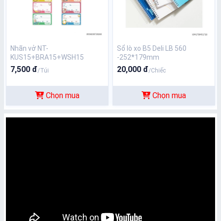
Nhãn vở NT-
Sổ lò xo B5 Deli LB 560
KUS15+BRA15+WSH15
-252*179mm
7,500 đ
20,000 đ
/Túi
/Chiếc
Chọn mua
Chọn mua