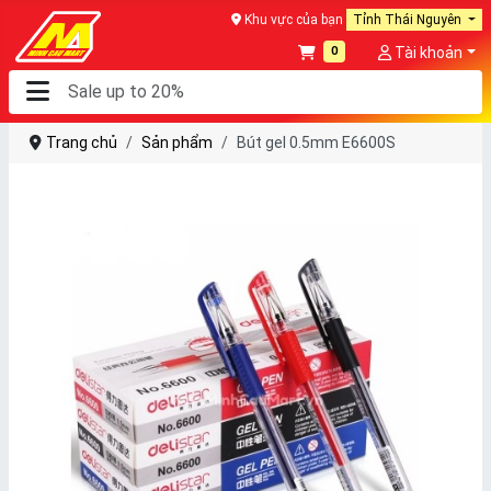
Khu vực của bạn
Tỉnh Thái Nguyên
0
Tài khoản
Trang chủ
Sản phẩm
Bút gel 0.5mm E6600S