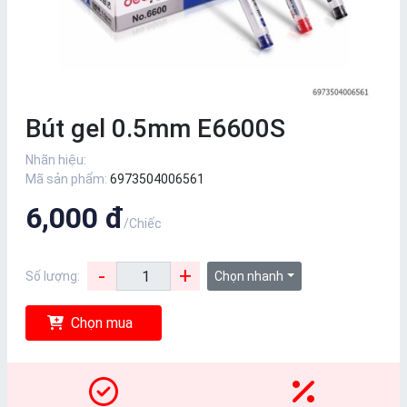
Bút gel 0.5mm E6600S
Nhãn hiệu:
Mã sản phẩm:
6973504006561
6,000 đ
/Chiếc
-
+
Số lượng:
Chọn nhanh
Chọn mua