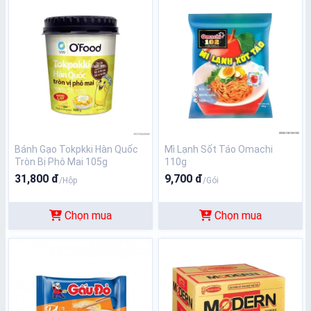
Bánh Gạo Tokpkki Hàn Quốc
Mì Lạnh Sốt Táo Omachi
Tròn Bị Phô Mai 105g
110g
31,800 đ
9,700 đ
/Hộp
/Gói
Chọn mua
Chọn mua