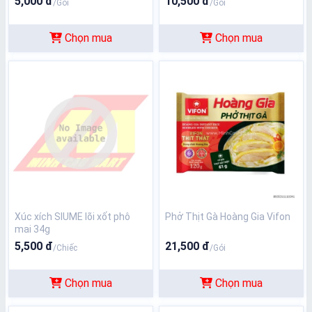
5,000 đ
10,500 đ
/Gói
/Gói
Chọn mua
Chọn mua
Xúc xích SIUME lõi xốt phô
Phở Thịt Gà Hoàng Gia Vifon
mai 34g
5,500 đ
21,500 đ
/Chiếc
/Gói
Chọn mua
Chọn mua