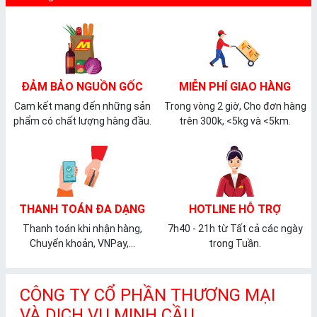
ĐẢM BẢO NGUỒN GỐC
MIỄN PHÍ GIAO HÀNG
Cam kết mang đến những sản
Trong vòng 2 giờ, Cho đơn hàng
phẩm có chất lượng hàng đầu.
trên 300k, <5kg và <5km.
THANH TOÁN ĐA DẠNG
HOTLINE HỖ TRỢ
Thanh toán khi nhận hàng,
7h40 - 21h từ Tất cả các ngày
Chuyển khoản, VNPay,...
trong Tuần.
CÔNG TY CỔ PHẦN THƯƠNG MẠI
VÀ DỊCH VỤ MINH CẦU