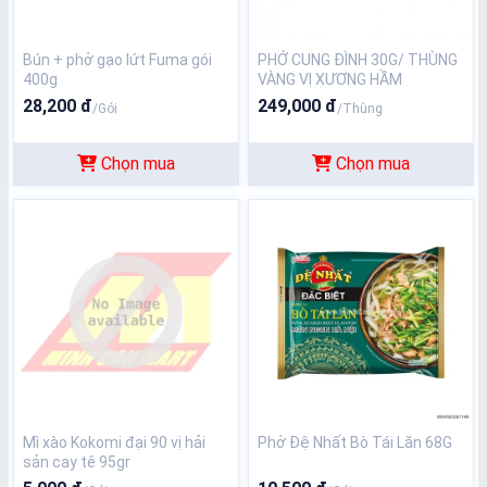
Bún + phở gạo lứt Fuma gói
PHỞ CUNG ĐÌNH 30G/ THÙNG
400g
VÀNG VỊ XƯƠNG HẦM
28,200 đ
249,000 đ
/Gói
/Thùng
Chọn mua
Chọn mua
Mì xào Kokomi đại 90 vị hải
Phở Đệ Nhất Bò Tái Lăn 68G
sản cay tê 95gr