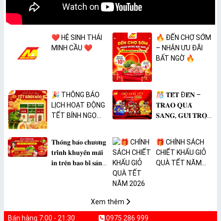
❤️ HỆ SINH THÁI
🔥 ĐẾN CHỢ SỚM
MINH CẦU ❤️
– NHẬN ƯU ĐÃI
BẤT NGỜ 🔥
🎉 THÔNG BÁO
🎊 𝐓𝐄̂́𝐓 Đ𝐄̂́𝐍 –
LỊCH HOẠT ĐỘNG
𝐓𝐑𝐀𝐎 𝐐𝐔𝐀̀
TẾT BÍNH NGỌ
𝐒𝐀𝐍𝐆, 𝐆𝐔̛̉𝐈 𝐓𝐑𝐎̣𝐍
2026 🎉
𝐓𝐀̂𝐌 𝐘́ 🎊
𝐓𝐡𝐨̂𝐧𝐠 𝐛𝐚́𝐨 𝐜𝐡𝐮̛𝐨̛𝐧𝐠
🎁 CHÍNH SÁCH
𝐭𝐫𝐢̀𝐧𝐡 𝐤𝐡𝐮𝐲𝐞̂́𝐧 𝐦𝐚̃𝐢
CHIẾT KHẤU GIỎ
𝐢𝐧 𝐭𝐫𝐞̂𝐧 𝐛𝐚𝐨 𝐛𝐢̀ 𝐬𝐚̉𝐧
QUÀ TẾT NĂM
𝐩𝐡𝐚̂̉𝐦 𝐌𝐀̀𝐍𝐆 𝐁𝐎̣𝐂
2026
𝐓𝐇𝐔̛̣𝐂 𝐏𝐇𝐀̂̉𝐌
𝐏𝐕𝐂 𝐌𝐈𝐂𝐀
Xem thêm
Bán hàng 7:00 - 21:30
0975 286 999