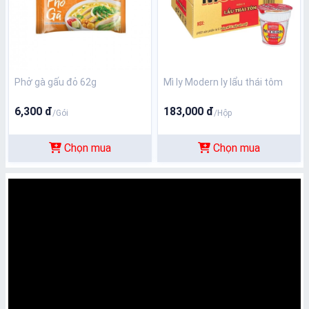
Phở gà gấu đỏ 62g
Mì ly Modern ly lẩu thái tôm
6,300 đ
183,000 đ
/Gói
/Hộp
Chọn mua
Chọn mua