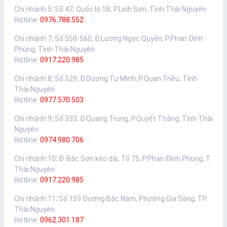
Chi nhánh 5
:
Số 47, Quốc lộ 1B, P.Linh Sơn, Tỉnh Thái Nguyên
Hotline:
0976.788.552
Chi nhánh 7
:
Số 558-560, Đ.Lương Ngọc Quyến, P.Phan Đình
Phùng, Tỉnh Thái Nguyên
Hotline:
0917.220.985
Chi nhánh 8
:
Số 529, Đ.Dương Tự Minh, P.Quan Triều, Tỉnh
Thái Nguyên
Hotline:
0977.570.503
Chi nhánh 9
:
Số 333, Đ.Quang Trung, P.Quyết Thắng, Tỉnh Thái
Nguyên
Hotline:
0974.980.706
Chi nhánh 10
:
Đ. Bắc Sơn kéo dài, Tổ 75, P.Phan Đình Phùng, T.
Thái Nguyên
Hotline:
0917.220.985
Chi nhánh 11
:
Số 159 Đường Bắc Nam, Phường Gia Sàng, TP.
Thái Nguyên
Hotline:
0962.301.187