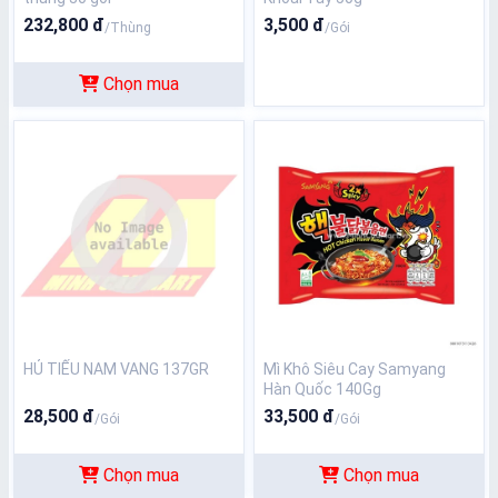
232,800 đ
3,500 đ
/Thùng
/Gói
Chọn mua
HỦ TIẾU NAM VANG 137GR
Mì Khô Siêu Cay Samyang
Hàn Quốc 140Gg
28,500 đ
33,500 đ
/Gói
/Gói
Chọn mua
Chọn mua