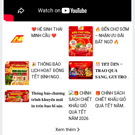
❤️ HỆ SINH THÁI
🔥 ĐẾN CHỢ SỚM
MINH CẦU ❤️
– NHẬN ƯU ĐÃI
BẤT NGỜ 🔥
🎉 THÔNG BÁO
🎊 𝐓𝐄̂́𝐓 Đ𝐄̂́𝐍 –
LỊCH HOẠT ĐỘNG
𝐓𝐑𝐀𝐎 𝐐𝐔𝐀̀
TẾT BÍNH NGỌ
𝐒𝐀𝐍𝐆, 𝐆𝐔̛̉𝐈 𝐓𝐑𝐎̣𝐍
2026 🎉
𝐓𝐀̂𝐌 𝐘́ 🎊
𝐓𝐡𝐨̂𝐧𝐠 𝐛𝐚́𝐨 𝐜𝐡𝐮̛𝐨̛𝐧𝐠
🎁 CHÍNH SÁCH
𝐭𝐫𝐢̀𝐧𝐡 𝐤𝐡𝐮𝐲𝐞̂́𝐧 𝐦𝐚̃𝐢
CHIẾT KHẤU GIỎ
𝐢𝐧 𝐭𝐫𝐞̂𝐧 𝐛𝐚𝐨 𝐛𝐢̀ 𝐬𝐚̉𝐧
QUÀ TẾT NĂM
𝐩𝐡𝐚̂̉𝐦 𝐌𝐀̀𝐍𝐆 𝐁𝐎̣𝐂
2026
𝐓𝐇𝐔̛̣𝐂 𝐏𝐇𝐀̂̉𝐌
𝐏𝐕𝐂 𝐌𝐈𝐂𝐀
Xem thêm