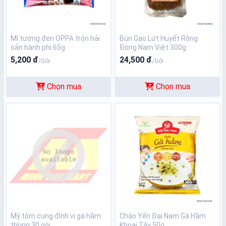
Mì tương đen OPPA trộn hải
Bún Gạo Lứt Huyết Rồng
sản hành phi 65g
Đông Nam Việt 300g
5,200 đ
24,500 đ
/Gói
/Gói
Chọn mua
Chọn mua
Mỳ tôm cung đình vị gà hầm
Cháo Yến Đại Nam Gà Hầm
thùng 30 gói
Khoai Tây 50g