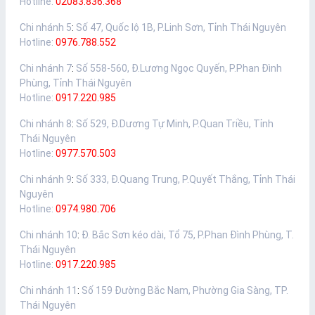
Hotline:
02083.836.368
Chi nhánh 5
:
Số 47, Quốc lộ 1B, P.Linh Sơn, Tỉnh Thái Nguyên
Hotline:
0976.788.552
Chi nhánh 7
:
Số 558-560, Đ.Lương Ngọc Quyến, P.Phan Đình
Phùng, Tỉnh Thái Nguyên
Hotline:
0917.220.985
Chi nhánh 8
:
Số 529, Đ.Dương Tự Minh, P.Quan Triều, Tỉnh
Thái Nguyên
Hotline:
0977.570.503
Chi nhánh 9
:
Số 333, Đ.Quang Trung, P.Quyết Thắng, Tỉnh Thái
Nguyên
Hotline:
0974.980.706
Chi nhánh 10
:
Đ. Bắc Sơn kéo dài, Tổ 75, P.Phan Đình Phùng, T.
Thái Nguyên
Hotline:
0917.220.985
Chi nhánh 11
:
Số 159 Đường Bắc Nam, Phường Gia Sàng, TP.
Thái Nguyên