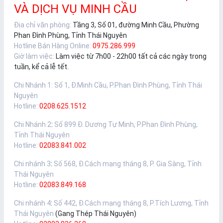
VÀ DỊCH VỤ MINH CẦU
Địa chỉ văn phòng:
Tầng 3, Số 01, đường Minh Cầu, Phường
Phan Đình Phùng, Tỉnh Thái Nguyên
Hotline Bán Hàng Online:
0975.286.999
Giờ làm việc:
Làm việc từ 7h00 - 22h00 tất cả các ngày trong
tuần, kể cả lễ tết.
Chi Nhánh 1
:
Số 1, Đ.Minh Cầu, P.Phan Đình Phùng, Tỉnh Thái
Nguyên
Hotline:
0208.625.1512
Chi Nhánh 2
:
Số 899 Đ. Dương Tự Minh, P.Phan Đình Phùng,
Tỉnh Thái Nguyên
Hotline:
02083.841.002
Chi nhánh 3
:
Số 568, Đ.Cách mạng tháng 8, P. Gia Sàng, Tỉnh
Thái Nguyên
Hotline:
02083.849.168
Chi nhánh 4
:
Số 442, Đ.Cách mạng tháng 8, P.Tích Lương, Tỉnh
Thái Nguyên
(Gang Thép Thái Nguyên)