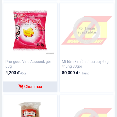
Phở good Vina Acecook gói
Mì tôm 3 miền chua cay 65g
60g
thùng 30gói
4,200 đ
80,000 đ
/Gói
/Thùng
Chọn mua