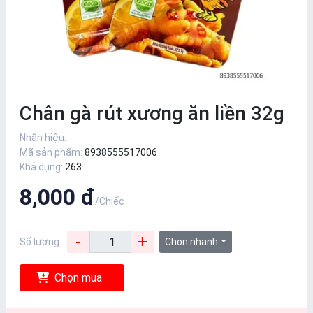
Chân gà rút xương ăn liền 32g
Nhãn hiệu:
Mã sản phẩm:
8938555517006
Khả dụng:
263
8,000 đ
/Chiếc
-
+
Số lượng:
Chọn nhanh
Chọn mua