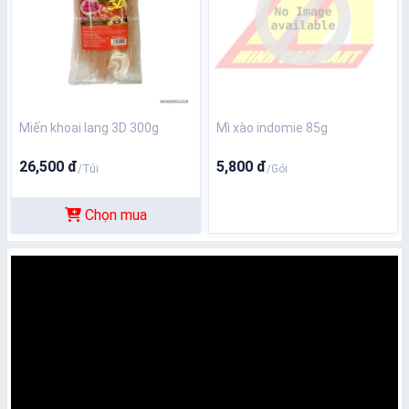
Miến khoai lang 3D 300g
Mì xào indomie 85g
26,500 đ
5,800 đ
/Túi
/Gói
Chọn mua