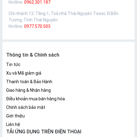
Hotline:
0962.301.187
Chi nhánh 12
:
Tầng 1, Toà nhà Thái Nguyên Tower, Đ.Bến
Tượng, Tỉnh Thái Nguyên
Hotline:
0977.570.503
Thông tin & Chính sách
Tin tức
Xu và Mã giảm giá
Thanh toán & Bảo Hành
Giao hàng & Nhận hàng
Điều khoản mua bán hàng hóa
Chính sách bảo mật
Giới thiệu
Liên hệ
TẢI ỨNG DỤNG TRÊN ĐIỆN THOẠI