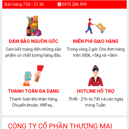
Bán hàng 7:00 - 21:30
0975 286 999
ĐẢM BẢO NGUỒN GỐC
MIỄN PHÍ GIAO HÀNG
Cam kết mang đến những sản
Trong vòng 2 giờ, Cho đơn hàng
phẩm có chất lượng hàng đầu.
trên 300k, <5kg và <5km.
THANH TOÁN ĐA DẠNG
HOTLINE HỖ TRỢ
Thanh toán khi nhận hàng,
7h40 - 21h từ Tất cả các ngày
Chuyển khoản, VNPay,...
trong Tuần.
CÔNG TY CỔ PHẦN THƯƠNG MẠI