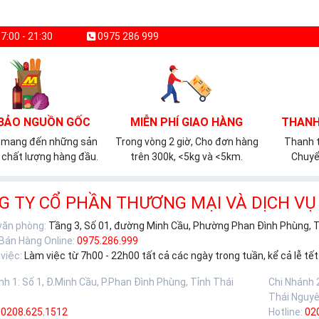
7:00 - 21:30
0975 286 999
BẢO NGUỒN GỐC
MIỄN PHÍ GIAO HÀNG
THANH
 mang đến những sản
Trong vòng 2 giờ, Cho đơn hàng
Thanh t
chất lượng hàng đầu.
trên 300k, <5kg và <5km.
Chuyể
G TY CỔ PHẦN THƯƠNG MẠI VÀ DỊCH VỤ
 văn phòng:
Tầng 3, Số 01, đường Minh Cầu, Phường Phan Đình Phùng, 
 Bán Hàng Online:
0975.286.999
việc:
Làm việc từ 7h00 - 22h00 tất cả các ngày trong tuần, kể cả lễ tết
nh 1
:
Số 1, Đ.Minh Cầu, P.Phan Đình Phùng, Tỉnh Thái
Chi Nhánh 
Thái Nguy
0208.625.1512
Hotline:
02