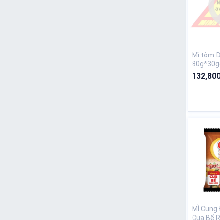
Mì tôm Đ
80g*30g
132,800
MÌ Cung 
Cua Bể 