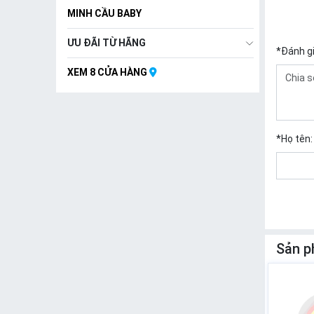
MINH CẦU BABY
ƯU ĐÃI TỪ HÃNG
*
Đánh g
XEM 8 CỬA HÀNG
*
Họ tên:
Sản p