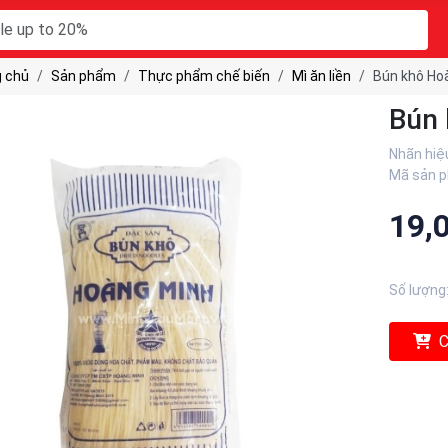
 chủ
Sản phẩm
Thực phẩm chế biến
Mì ăn liền
Bún khô Ho
Bún 
Nhãn hiệ
Mã sản 
19,
Số lượng
C