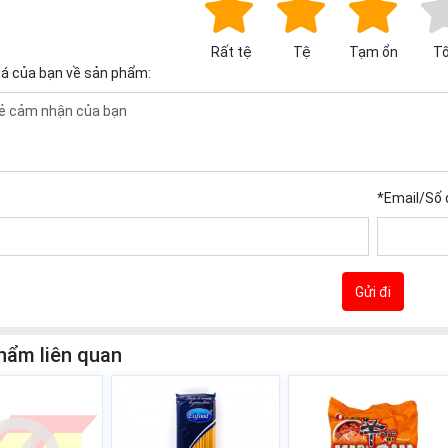
Rất tệ
Tệ
Tạm ổn
Tố
iá của bạn về sản phẩm:
*
Email/Số 
Gửi đi
hẩm liên quan