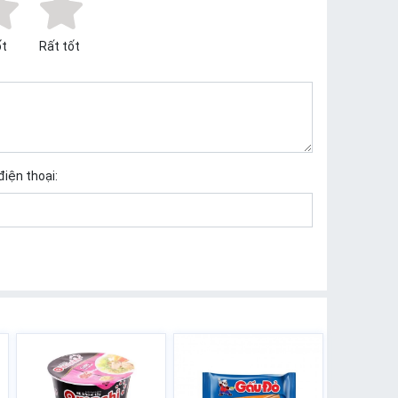
t
Rất tốt
điện thoại: