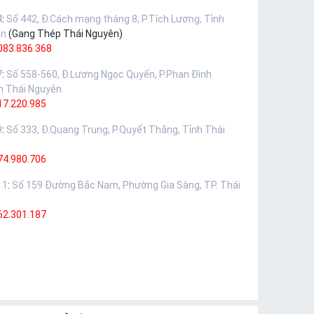
4
:
Số 442, Đ.Cách mạng tháng 8, P.Tích Lương, Tỉnh
ên
(Gang Thép Thái Nguyên)
083.836.368
7
:
Số 558-560, Đ.Lương Ngọc Quyến, P.Phan Đình
h Thái Nguyên
17.220.985
9
:
Số 333, Đ.Quang Trung, P.Quyết Thắng, Tỉnh Thái
74.980.706
11
:
Số 159 Đường Bắc Nam, Phường Gia Sàng, TP. Thái
62.301.187