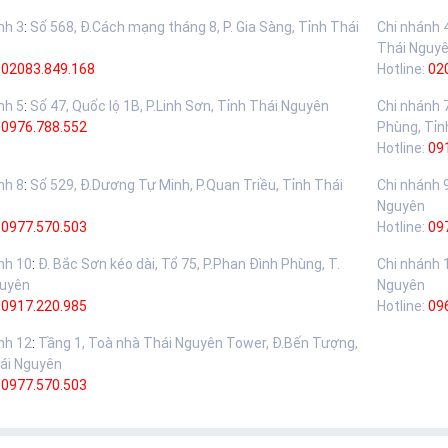
nh 3
:
Số 568, Đ.Cách mạng tháng 8, P. Gia Sàng, Tỉnh Thái
Chi nhánh 
Thái Nguy
02083.849.168
Hotline:
02
nh 5
:
Số 47, Quốc lộ 1B, P.Linh Sơn, Tỉnh Thái Nguyên
Chi nhánh 
:
0976.788.552
Phùng, Tỉn
Hotline:
09
nh 8
:
Số 529, Đ.Dương Tự Minh, P.Quan Triều, Tỉnh Thái
Chi nhánh 
Nguyên
:
0977.570.503
Hotline:
09
nh 10
:
Đ. Bắc Sơn kéo dài, Tổ 75, P.Phan Đình Phùng, T.
Chi nhánh 
guyên
Nguyên
:
0917.220.985
Hotline:
09
nh 12
:
Tầng 1, Toà nhà Thái Nguyên Tower, Đ.Bến Tượng,
ái Nguyên
:
0977.570.503