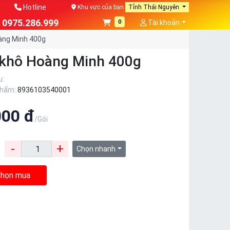
Hotline
Khu vực của bạn
Tỉnh Thái Nguyên
0975.286.999
0
Tài khoản
àng Minh 400g
khô Hoàng Minh 400g
u:
phẩm:
8936103540001
000 đ
/Gói
-
+
:
Chọn nhanh
họn mua