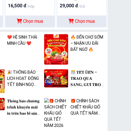
16,500 đ
29,000 đ
/Hộp
/Gói
Chọn mua
Chọn mua
❤️ HỆ SINH THÁI
🔥 ĐẾN CHỢ SỚM
MINH CẦU ❤️
– NHẬN ƯU ĐÃI
BẤT NGỜ 🔥
🎉 THÔNG BÁO
🎊 𝐓𝐄̂́𝐓 Đ𝐄̂́𝐍 –
LỊCH HOẠT ĐỘNG
𝐓𝐑𝐀𝐎 𝐐𝐔𝐀̀
TẾT BÍNH NGỌ
𝐒𝐀𝐍𝐆, 𝐆𝐔̛̉𝐈 𝐓𝐑𝐎̣𝐍
2026 🎉
𝐓𝐀̂𝐌 𝐘́ 🎊
𝐓𝐡𝐨̂𝐧𝐠 𝐛𝐚́𝐨 𝐜𝐡𝐮̛𝐨̛𝐧𝐠
🎁 CHÍNH SÁCH
𝐭𝐫𝐢̀𝐧𝐡 𝐤𝐡𝐮𝐲𝐞̂́𝐧 𝐦𝐚̃𝐢
CHIẾT KHẤU GIỎ
𝐢𝐧 𝐭𝐫𝐞̂𝐧 𝐛𝐚𝐨 𝐛𝐢̀ 𝐬𝐚̉𝐧
QUÀ TẾT NĂM
𝐩𝐡𝐚̂̉𝐦 𝐌𝐀̀𝐍𝐆 𝐁𝐎̣𝐂
2026
𝐓𝐇𝐔̛̣𝐂 𝐏𝐇𝐀̂̉𝐌 𝐏𝐕𝐂