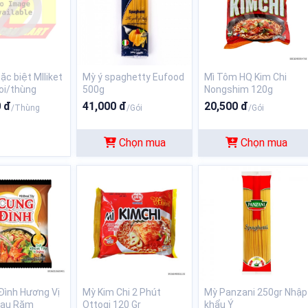
ặc biệt MIliket
Mỳ ý spaghetty Eufood
Mì Tôm HQ Kim Chi
oi/thùng
500g
Nongshim 120g
 đ
41,000 đ
20,500 đ
/Thùng
/Gói
/Gói
Chọn mua
Chọn mua
Đình Hương Vị
Mỳ Kim Chi 2 Phút
Mỳ Panzani 250gr Nhập
Rau Răm
Ottogi 120 Gr
khẩu Ý