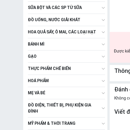
SỮA BỘT VÀ CÁC SP TỪ SỮA
ĐỒ UỐNG, NƯỚC GIẢI KHÁT
HOA QUẢ SẤY, Ô MAI, CÁC LOẠI HẠT
BÁNH MÌ
Được kiể
GẠO
THỰC PHẨM CHẾ BIẾN
Thông
HOÁ PHẨM
Đánh 
MẸ VÀ BÉ
Không c
ĐỒ ĐIỆN, THIẾT BỊ, PHỤ KIỆN GIA
Viết 
ĐÌNH
MỸ PHẨM & THỜI TRANG