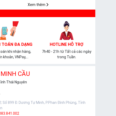
𝐌𝐈𝐂𝐀
Xem thêm
 TOÁN ĐA DẠNG
HOTLINE HỖ TRỢ
oán khi nhận hàng,
7h40 - 21h từ Tất cả các ngày
n khoản, VNPay,...
trong Tuần.
 MINH CẦU
Tỉnh Thái Nguyên
.
2
:
Số 899 Đ. Dương Tự Minh, P.Phan Đình Phùng, Tỉnh
ên
083.841.002