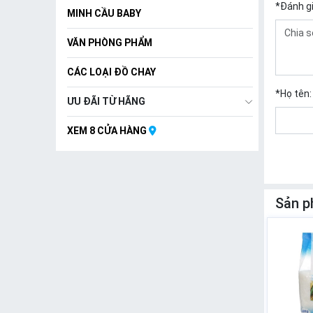
*
Đánh g
MINH CẦU BABY
VĂN PHÒNG PHẨM
CÁC LOẠI ĐỒ CHAY
*
Họ tên:
ƯU ĐÃI TỪ HÃNG
XEM 8 CỬA HÀNG
Sản p