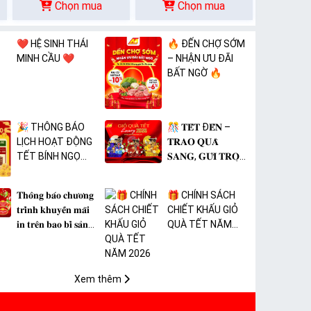
Chọn mua
Chọn mua
❤️ HỆ SINH THÁI
🔥 ĐẾN CHỢ SỚM
MINH CẦU ❤️
– NHẬN ƯU ĐÃI
BẤT NGỜ 🔥
🎉 THÔNG BÁO
🎊 𝐓𝐄̂́𝐓 Đ𝐄̂́𝐍 –
LỊCH HOẠT ĐỘNG
𝐓𝐑𝐀𝐎 𝐐𝐔𝐀̀
TẾT BÍNH NGỌ
𝐒𝐀𝐍𝐆, 𝐆𝐔̛̉𝐈 𝐓𝐑𝐎̣𝐍
2026 🎉
𝐓𝐀̂𝐌 𝐘́ 🎊
𝐓𝐡𝐨̂𝐧𝐠 𝐛𝐚́𝐨 𝐜𝐡𝐮̛𝐨̛𝐧𝐠
🎁 CHÍNH SÁCH
𝐭𝐫𝐢̀𝐧𝐡 𝐤𝐡𝐮𝐲𝐞̂́𝐧 𝐦𝐚̃𝐢
CHIẾT KHẤU GIỎ
𝐢𝐧 𝐭𝐫𝐞̂𝐧 𝐛𝐚𝐨 𝐛𝐢̀ 𝐬𝐚̉𝐧
QUÀ TẾT NĂM
𝐩𝐡𝐚̂̉𝐦 𝐌𝐀̀𝐍𝐆 𝐁𝐎̣𝐂
2026
𝐓𝐇𝐔̛̣𝐂 𝐏𝐇𝐀̂̉𝐌 𝐏𝐕𝐂
𝐌𝐈𝐂𝐀
Xem thêm