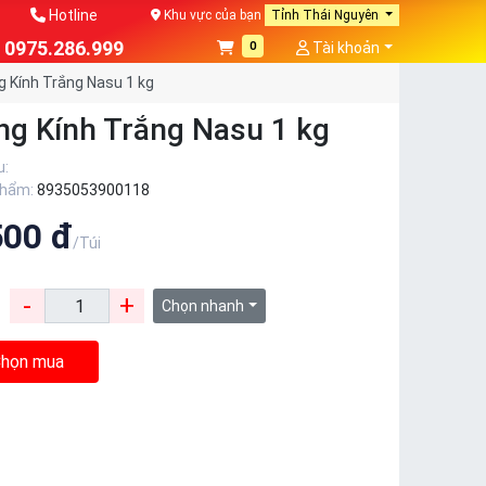
Hotline
Khu vực của bạn
Tỉnh Thái Nguyên
0975.286.999
0
Tài khoản
 Kính Trắng Nasu 1 kg
g Kính Trắng Nasu 1 kg
u:
phẩm:
8935053900118
500 đ
/Túi
-
+
:
Chọn nhanh
họn mua