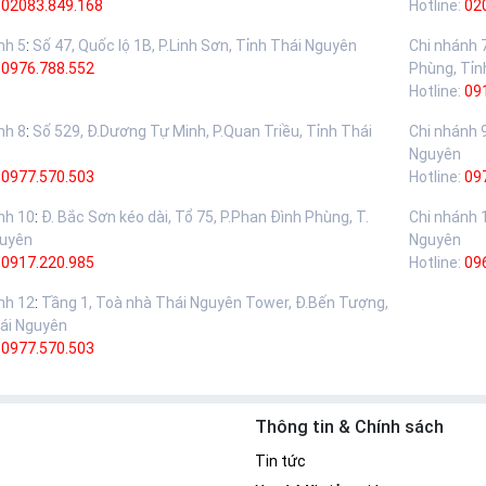
02083.849.168
Hotline:
02
nh 5
:
Số 47, Quốc lộ 1B, P.Linh Sơn, Tỉnh Thái Nguyên
Chi nhánh 
:
0976.788.552
Phùng, Tỉn
Hotline:
09
nh 8
:
Số 529, Đ.Dương Tự Minh, P.Quan Triều, Tỉnh Thái
Chi nhánh 
Nguyên
:
0977.570.503
Hotline:
09
nh 10
:
Đ. Bắc Sơn kéo dài, Tổ 75, P.Phan Đình Phùng, T.
Chi nhánh 
guyên
Nguyên
:
0917.220.985
Hotline:
09
nh 12
:
Tầng 1, Toà nhà Thái Nguyên Tower, Đ.Bến Tượng,
ái Nguyên
:
0977.570.503
Thông tin & Chính sách
Tin tức