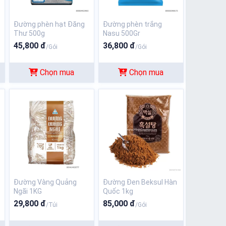
Đường phèn hạt Đăng
Đường phèn trắng
Thư 500g
Nasu 500Gr
45,800 đ
36,800 đ
/Gói
/Gói
Chọn mua
Chọn mua
Đường Vàng Quảng
Đường Đen Beksul Hàn
Ngãi 1KG
Quốc 1kg
29,800 đ
85,000 đ
/Túi
/Gói