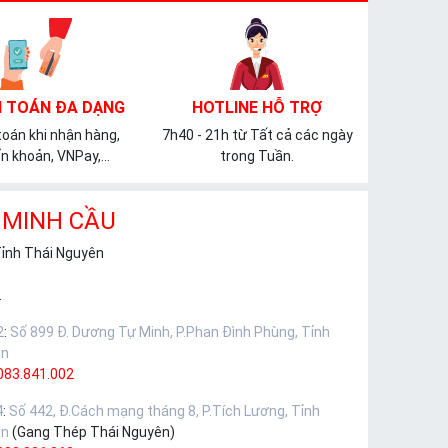
 TOÁN ĐA DẠNG
HOTLINE HỖ TRỢ
oán khi nhận hàng,
7h40 - 21h từ Tất cả các ngày
n khoản, VNPay,...
trong Tuần.
 MINH CẦU
Tỉnh Thái Nguyên
.
2
:
Số 899 Đ. Dương Tự Minh, P.Phan Đình Phùng, Tỉnh
ên
083.841.002
4
:
Số 442, Đ.Cách mạng tháng 8, P.Tích Lương, Tỉnh
ên
(Gang Thép Thái Nguyên)