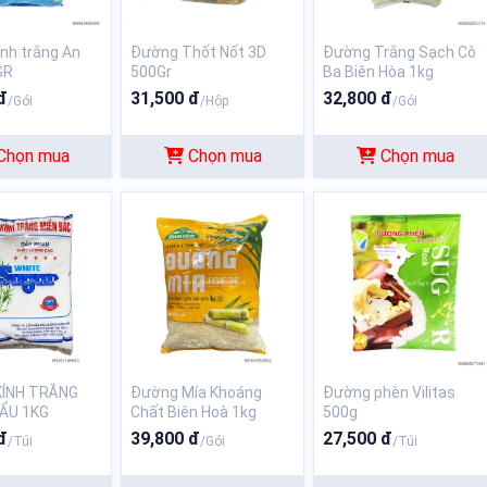
nh trắng An
Đường Thốt Nốt 3D
Đường Trắng Sạch Cô
GR
500Gr
Ba Biên Hòa 1kg
đ
31,500 đ
32,800 đ
/Gói
/Hộp
/Gói
Chọn mua
Chọn mua
Chọn mua
ÍNH TRẮNG
Đường Mía Khoáng
Đường phèn Vilitas
ẨU 1KG
Chất Biên Hoà 1kg
500g
đ
39,800 đ
27,500 đ
/Túi
/Gói
/Túi