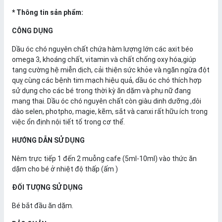
* Thông tin sản phẩm:
CÔNG DỤNG
Dầu óc chó nguyên chất chứa hàm lượng lớn các axit béo
omega 3, khoáng chất, vitamin và chất chống oxy hóa,giúp
tang cường hệ miễn dịch, cải thiện sức khỏe và ngăn ngừa đột
quỵ cùng các bệnh tim mạch hiệu quả, dầu óc chó thích hợp
sử dụng cho các bé trong thời kỳ ăn dặm và phụ nữ đang
mang thai. Dầu óc chó nguyên chất còn giàu dinh dưỡng ,dôi
dào selen, photpho, magie, kẽm, sắt và canxi rất hữu ích trong
việc ổn định nội tiết tố trong cơ thể.
HƯỚNG DẪN SỬ DỤNG
Nêm trực tiếp 1 đến 2 muỗng cafe (5ml-10ml) vào thức ăn
dặm cho bé ở nhiệt độ thấp (ấm )
ĐỐI TƯỢNG SỬ DỤNG
Bé bắt đầu ăn dặm.