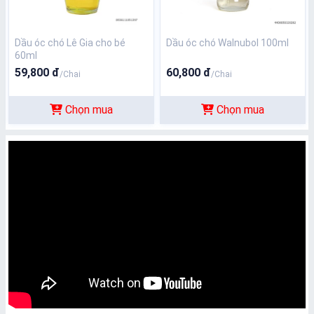
Dầu óc chó Lê Gia cho bé
Dầu óc chó Walnubol 100ml
60ml
59,800 đ
60,800 đ
/Chai
/Chai
Chọn mua
Chọn mua