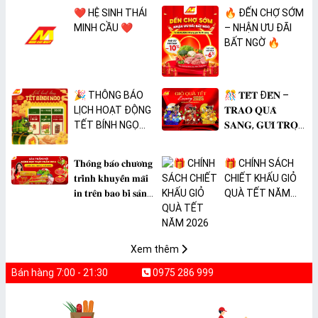
❤️ HỆ SINH THÁI
🔥 ĐẾN CHỢ SỚM
MINH CẦU ❤️
– NHẬN ƯU ĐÃI
BẤT NGỜ 🔥
🎉 THÔNG BÁO
🎊 𝐓𝐄̂́𝐓 Đ𝐄̂́𝐍 –
LỊCH HOẠT ĐỘNG
𝐓𝐑𝐀𝐎 𝐐𝐔𝐀̀
TẾT BÍNH NGỌ
𝐒𝐀𝐍𝐆, 𝐆𝐔̛̉𝐈 𝐓𝐑𝐎̣𝐍
2026 🎉
𝐓𝐀̂𝐌 𝐘́ 🎊
𝐓𝐡𝐨̂𝐧𝐠 𝐛𝐚́𝐨 𝐜𝐡𝐮̛𝐨̛𝐧𝐠
🎁 CHÍNH SÁCH
𝐭𝐫𝐢̀𝐧𝐡 𝐤𝐡𝐮𝐲𝐞̂́𝐧 𝐦𝐚̃𝐢
CHIẾT KHẤU GIỎ
𝐢𝐧 𝐭𝐫𝐞̂𝐧 𝐛𝐚𝐨 𝐛𝐢̀ 𝐬𝐚̉𝐧
QUÀ TẾT NĂM
𝐩𝐡𝐚̂̉𝐦 𝐌𝐀̀𝐍𝐆 𝐁𝐎̣𝐂
2026
𝐓𝐇𝐔̛̣𝐂 𝐏𝐇𝐀̂̉𝐌
𝐏𝐕𝐂 𝐌𝐈𝐂𝐀
Xem thêm
Bán hàng 7:00 - 21:30
0975 286 999