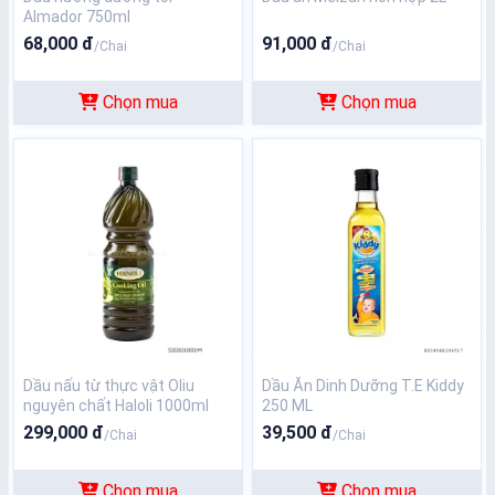
Almador 750ml
68,000 đ
91,000 đ
/Chai
/Chai
Chọn mua
Chọn mua
Dầu nấu từ thực vật Oliu
Dầu Ăn Dinh Dưỡng T.E Kiddy
nguyên chất Haloli 1000ml
250 ML
299,000 đ
39,500 đ
/Chai
/Chai
Chọn mua
Chọn mua