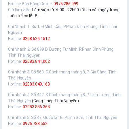
Hotline Bán Hàng Online:
0975.286.999
Giờ làm việc:
Làm việc từ 7h00 - 22h00 tất cả các ngày trong
tuần, kể cả lễ tết.
Chi Nhánh 1
:
Số 1, Đ.Minh Cầu, P.Phan Đình Phùng, Tỉnh Thái
Nguyên
Hotline:
0208.625.1512
Chi Nhánh 2
:
Số 899 Đ. Dương Tự Minh, P.Phan Đình Phùng,
Tỉnh Thái Nguyên
Hotline:
02083.841.002
Chi nhánh 3
:
Số 568, Đ.Cách mạng tháng 8, P. Gia Sàng, Tỉnh
Thái Nguyên
Hotline:
02083.849.168
Chi nhánh 4
:
Số 442, Đ.Cách mạng tháng 8, P.Tích Lương, Tỉnh
Thái Nguyên
(Gang Thép Thái Nguyên)
Hotline:
02083.836.368
Chi nhánh 5
:
Số 47, Quốc lộ 1B, P.Linh Sơn, Tỉnh Thái Nguyên
Hotline:
0976.788.552