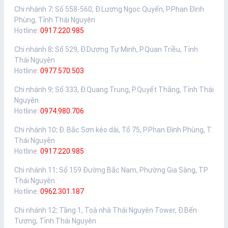
Chi nhánh 7
:
Số 558-560, Đ.Lương Ngọc Quyến, P.Phan Đình
Phùng, Tỉnh Thái Nguyên
Hotline:
0917.220.985
Chi nhánh 8
:
Số 529, Đ.Dương Tự Minh, P.Quan Triều, Tỉnh
Thái Nguyên
Hotline:
0977.570.503
Chi nhánh 9
:
Số 333, Đ.Quang Trung, P.Quyết Thắng, Tỉnh Thái
Nguyên
Hotline:
0974.980.706
Chi nhánh 10
:
Đ. Bắc Sơn kéo dài, Tổ 75, P.Phan Đình Phùng, T.
Thái Nguyên
Hotline:
0917.220.985
Chi nhánh 11
:
Số 159 Đường Bắc Nam, Phường Gia Sàng, TP.
Thái Nguyên
Hotline:
0962.301.187
Chi nhánh 12
:
Tầng 1, Toà nhà Thái Nguyên Tower, Đ.Bến
Tượng, Tỉnh Thái Nguyên