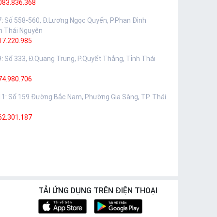
083.836.368
7
:
Số 558-560, Đ.Lương Ngọc Quyến, P.Phan Đình
h Thái Nguyên
17.220.985
9
:
Số 333, Đ.Quang Trung, P.Quyết Thắng, Tỉnh Thái
74.980.706
11
:
Số 159 Đường Bắc Nam, Phường Gia Sàng, TP. Thái
62.301.187
TẢI ỨNG DỤNG TRÊN ĐIỆN THOẠI