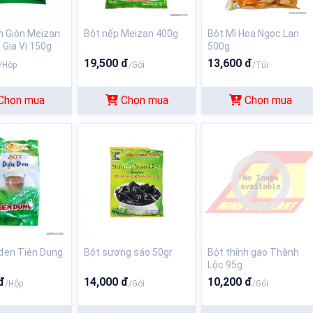
n Giòn Meizan
Bột nếp Meizan 400g
Bột Mì Hoa Ngọc Lan
Gia Vị 150g
500g
19,500 đ
13,600 đ
/Hộp
/Gói
/Túi
Chọn mua
Chọn mua
Chọn mua
đen Tiên Dung
Bột sương sáo 50gr
Bột thính gạo Thành
Lộc 95g
đ
14,000 đ
10,200 đ
/Hộp
/Gói
/Gói