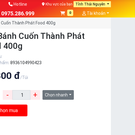
Hotline
Khu vực của bạn
Tỉnh Thái Nguyên
0975.286.999
0
Tài khoản
 Cuốn Thành Phát Food 400g
Bánh Cuốn Thành Phát
d 400g
u:
phẩm:
8936104990423
800 đ
/Túi
-
+
:
Chọn nhanh
họn mua