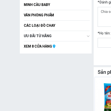
*
Đánh g
MINH CẦU BABY
VĂN PHÒNG PHẨM
CÁC LOẠI ĐỒ CHAY
*
Họ tên:
ƯU ĐÃI TỪ HÃNG
XEM 8 CỬA HÀNG
Sản p