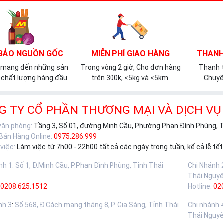
BẢO NGUỒN GỐC
MIỄN PHÍ GIAO HÀNG
THANH
 mang đến những sản
Trong vòng 2 giờ, Cho đơn hàng
Thanh t
chất lượng hàng đầu.
trên 300k, <5kg và <5km.
Chuyể
G TY CỔ PHẦN THƯƠNG MẠI VÀ DỊCH VỤ
 văn phòng:
Tầng 3, Số 01, đường Minh Cầu, Phường Phan Đình Phùng, 
 Bán Hàng Online:
0975.286.999
việc:
Làm việc từ 7h00 - 22h00 tất cả các ngày trong tuần, kể cả lễ tết
nh 1
:
Số 1, Đ.Minh Cầu, P.Phan Đình Phùng, Tỉnh Thái
Chi Nhánh 
Thái Nguy
0208.625.1512
Hotline:
02
nh 3
:
Số 568, Đ.Cách mạng tháng 8, P. Gia Sàng, Tỉnh Thái
Chi nhánh 
Thái Nguy