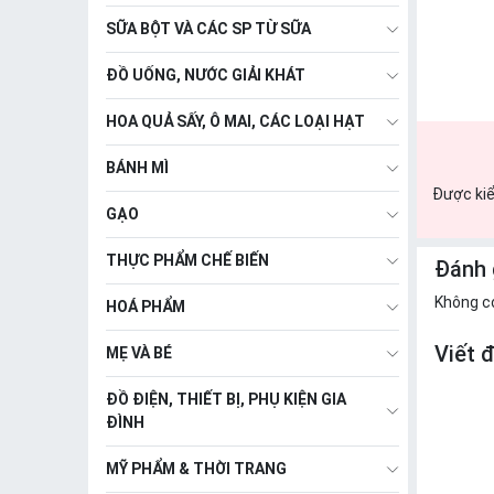
SỮA BỘT VÀ CÁC SP TỪ SỮA
ĐỒ UỐNG, NƯỚC GIẢI KHÁT
HOA QUẢ SẤY, Ô MAI, CÁC LOẠI HẠT
BÁNH MÌ
Được kiể
GẠO
THỰC PHẨM CHẾ BIẾN
Đánh 
Không c
HOÁ PHẨM
Viết 
MẸ VÀ BÉ
ĐỒ ĐIỆN, THIẾT BỊ, PHỤ KIỆN GIA
ĐÌNH
MỸ PHẨM & THỜI TRANG