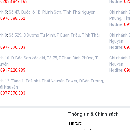
02083.849.168
Hotline:
02
nh 5
:
Số 47, Quốc lộ 1B, P.Linh Sơn, Tỉnh Thái Nguyên
Chi nhánh 
:
0976.788.552
Phùng, Tỉn
Hotline:
09
nh 8
:
Số 529, Đ.Dương Tự Minh, P.Quan Triều, Tỉnh Thái
Chi nhánh 
Nguyên
:
0977.570.503
Hotline:
09
nh 10
:
Đ. Bắc Sơn kéo dài, Tổ 75, P.Phan Đình Phùng, T.
Chi nhánh 
guyên
Nguyên
:
0917.220.985
Hotline:
09
nh 12
:
Tầng 1, Toà nhà Thái Nguyên Tower, Đ.Bến Tượng,
ái Nguyên
:
0977.570.503
Thông tin & Chính sách
Tin tức