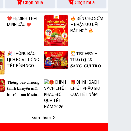
Chọn mua
Chọn mua
❤️ HỆ SINH THÁI
🔥 ĐẾN CHỢ SỚM
MINH CẦU ❤️
– NHẬN ƯU ĐÃI
BẤT NGỜ 🔥
🎉 THÔNG BÁO
🎊 𝐓𝐄̂́𝐓 Đ𝐄̂́𝐍 –
LỊCH HOẠT ĐỘNG
𝐓𝐑𝐀𝐎 𝐐𝐔𝐀̀
TẾT BÍNH NGỌ
𝐒𝐀𝐍𝐆, 𝐆𝐔̛̉𝐈 𝐓𝐑𝐎̣𝐍
2026 🎉
𝐓𝐀̂𝐌 𝐘́ 🎊
𝐓𝐡𝐨̂𝐧𝐠 𝐛𝐚́𝐨 𝐜𝐡𝐮̛𝐨̛𝐧𝐠
🎁 CHÍNH SÁCH
𝐭𝐫𝐢̀𝐧𝐡 𝐤𝐡𝐮𝐲𝐞̂́𝐧 𝐦𝐚̃𝐢
CHIẾT KHẤU GIỎ
𝐢𝐧 𝐭𝐫𝐞̂𝐧 𝐛𝐚𝐨 𝐛𝐢̀ 𝐬𝐚̉𝐧
QUÀ TẾT NĂM
𝐩𝐡𝐚̂̉𝐦 𝐌𝐀̀𝐍𝐆 𝐁𝐎̣𝐂
2026
𝐓𝐇𝐔̛̣𝐂 𝐏𝐇𝐀̂̉𝐌 𝐏𝐕𝐂
𝐌𝐈𝐂𝐀
Xem thêm