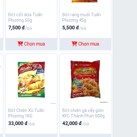
Bột cốt dừa Tuấn
Bột rang muối Tuấn
Phương 50g
Phương 45g
7,500 đ
5,500 đ
/Gói
/Gói
Chọn mua
Chọn mua
Bột Chiên Xù Tuấn
Bột chiên gà vẩy giòn
Phương 1KG
KFC Thành Phát 500g
33,000 đ
42,000 đ
/Gói
/Gói