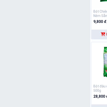
Bột Chiê
Nêm Sẵn 
9,800 đ
Bột đậu 
500g
28,800 