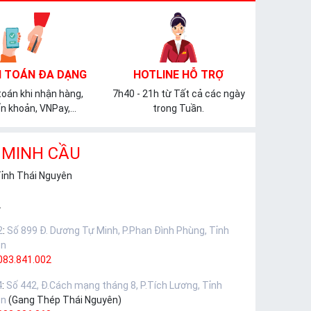
 TOÁN ĐA DẠNG
HOTLINE HỖ TRỢ
oán khi nhận hàng,
7h40 - 21h từ Tất cả các ngày
n khoản, VNPay,...
trong Tuần.
 MINH CẦU
Tỉnh Thái Nguyên
.
2
:
Số 899 Đ. Dương Tự Minh, P.Phan Đình Phùng, Tỉnh
ên
083.841.002
4
:
Số 442, Đ.Cách mạng tháng 8, P.Tích Lương, Tỉnh
ên
(Gang Thép Thái Nguyên)