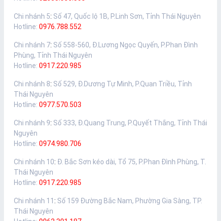
Chi nhánh 5
:
Số 47, Quốc lộ 1B, P.Linh Sơn, Tỉnh Thái Nguyên
Hotline:
0976.788.552
Chi nhánh 7
:
Số 558-560, Đ.Lương Ngọc Quyến, P.Phan Đình
Phùng, Tỉnh Thái Nguyên
Hotline:
0917.220.985
Chi nhánh 8
:
Số 529, Đ.Dương Tự Minh, P.Quan Triều, Tỉnh
Thái Nguyên
Hotline:
0977.570.503
Chi nhánh 9
:
Số 333, Đ.Quang Trung, P.Quyết Thắng, Tỉnh Thái
Nguyên
Hotline:
0974.980.706
Chi nhánh 10
:
Đ. Bắc Sơn kéo dài, Tổ 75, P.Phan Đình Phùng, T.
Thái Nguyên
Hotline:
0917.220.985
Chi nhánh 11
:
Số 159 Đường Bắc Nam, Phường Gia Sàng, TP.
Thái Nguyên