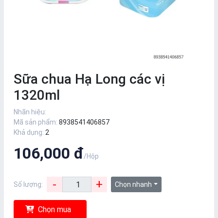
Sữa chua Hạ Long các vị
1320ml
Nhãn hiệu:
Mã sản phẩm:
8938541406857
Khả dụng:
2
106,000 đ
/Hộp
-
+
Số lượng:
Chọn nhanh
Chọn mua