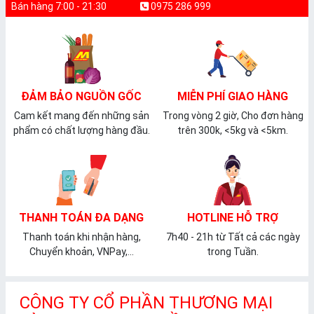
Bán hàng 7:00 - 21:30
0975 286 999
ĐẢM BẢO NGUỒN GỐC
MIỄN PHÍ GIAO HÀNG
Cam kết mang đến những sản
Trong vòng 2 giờ, Cho đơn hàng
phẩm có chất lượng hàng đầu.
trên 300k, <5kg và <5km.
THANH TOÁN ĐA DẠNG
HOTLINE HỖ TRỢ
Thanh toán khi nhận hàng,
7h40 - 21h từ Tất cả các ngày
Chuyển khoản, VNPay,...
trong Tuần.
CÔNG TY CỔ PHẦN THƯƠNG MẠI