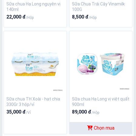
Sữa chua Hạ Long nguyên vị
Sữa Chua Trái Cây Vinamilk
140ml
100G
22,000 đ
8,500 đ
/Hộp
/Hộp
Sữa chua TH Xoài - hạt chia
Sữa chua Hạ Long vị việt quất
330Gr 3 hộp/vỉ
900ml
35,000 đ
89,000 đ
/Vỉ
/Hộp
Chọn mua