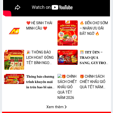
❤️ HỆ SINH THÁI
🔥 ĐẾN CHỢ SỚM
MINH CẦU ❤️
– NHẬN ƯU ĐÃI
BẤT NGỜ 🔥
🎉 THÔNG BÁO
🎊 𝐓𝐄̂́𝐓 Đ𝐄̂́𝐍 –
LỊCH HOẠT ĐỘNG
𝐓𝐑𝐀𝐎 𝐐𝐔𝐀̀
TẾT BÍNH NGỌ
𝐒𝐀𝐍𝐆, 𝐆𝐔̛̉𝐈 𝐓𝐑𝐎̣𝐍
2026 🎉
𝐓𝐀̂𝐌 𝐘́ 🎊
𝐓𝐡𝐨̂𝐧𝐠 𝐛𝐚́𝐨 𝐜𝐡𝐮̛𝐨̛𝐧𝐠
🎁 CHÍNH SÁCH
𝐭𝐫𝐢̀𝐧𝐡 𝐤𝐡𝐮𝐲𝐞̂́𝐧 𝐦𝐚̃𝐢
CHIẾT KHẤU GIỎ
𝐢𝐧 𝐭𝐫𝐞̂𝐧 𝐛𝐚𝐨 𝐛𝐢̀ 𝐬𝐚̉𝐧
QUÀ TẾT NĂM
𝐩𝐡𝐚̂̉𝐦 𝐌𝐀̀𝐍𝐆 𝐁𝐎̣𝐂
2026
𝐓𝐇𝐔̛̣𝐂 𝐏𝐇𝐀̂̉𝐌
𝐏𝐕𝐂 𝐌𝐈𝐂𝐀
Xem thêm