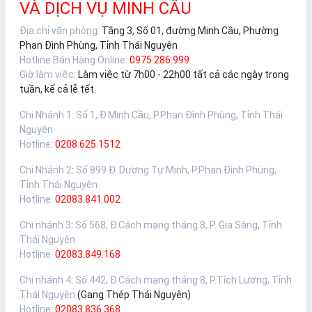
VÀ DỊCH VỤ MINH CẦU
Địa chỉ văn phòng:
Tầng 3, Số 01, đường Minh Cầu, Phường
Phan Đình Phùng, Tỉnh Thái Nguyên
Hotline Bán Hàng Online:
0975.286.999
Giờ làm việc:
Làm việc từ 7h00 - 22h00 tất cả các ngày trong
tuần, kể cả lễ tết.
Chi Nhánh 1
:
Số 1, Đ.Minh Cầu, P.Phan Đình Phùng, Tỉnh Thái
Nguyên
Hotline:
0208.625.1512
Chi Nhánh 2
:
Số 899 Đ. Dương Tự Minh, P.Phan Đình Phùng,
Tỉnh Thái Nguyên
Hotline:
02083.841.002
Chi nhánh 3
:
Số 568, Đ.Cách mạng tháng 8, P. Gia Sàng, Tỉnh
Thái Nguyên
Hotline:
02083.849.168
Chi nhánh 4
:
Số 442, Đ.Cách mạng tháng 8, P.Tích Lương, Tỉnh
Thái Nguyên
(Gang Thép Thái Nguyên)
Hotline:
02083.836.368