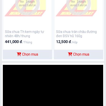
Sữa chua Th kem ngậy tự
Sữa chua trân châu đường
nhiên 48h/thung
đen ĐSV hũ 160g
441,000 đ
12,500 đ
/Thùng
/Hộp
Chọn mua
Chọn mua