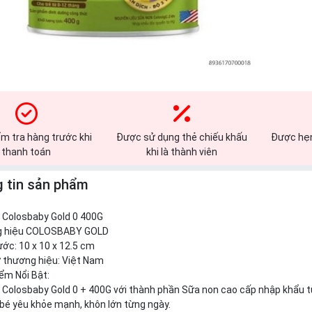
m tra hàng trước khi
Được sử dụng thẻ chiếu khấu
Được hẹn
thanh toán
khi là thành viên
 tin sản phẩm
 Colosbaby Gold 0 400G
g hiệu COLOSBABY GOLD
ước: 10 x 10 x 12.5 cm
ứ thương hiệu: Việt Nam
ểm Nổi Bật:
Colosbaby Gold 0 + 400G với thành phần Sữa non cao cấp nhập khẩu t
 bé yêu khỏe mạnh, khôn lớn từng ngày.