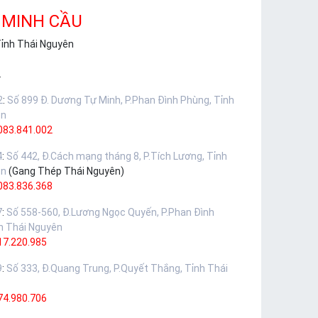
 MINH CẦU
Tỉnh Thái Nguyên
.
2
:
Số 899 Đ. Dương Tự Minh, P.Phan Đình Phùng, Tỉnh
ên
083.841.002
4
:
Số 442, Đ.Cách mạng tháng 8, P.Tích Lương, Tỉnh
ên
(Gang Thép Thái Nguyên)
083.836.368
7
:
Số 558-560, Đ.Lương Ngọc Quyến, P.Phan Đình
h Thái Nguyên
17.220.985
9
:
Số 333, Đ.Quang Trung, P.Quyết Thắng, Tỉnh Thái
74.980.706