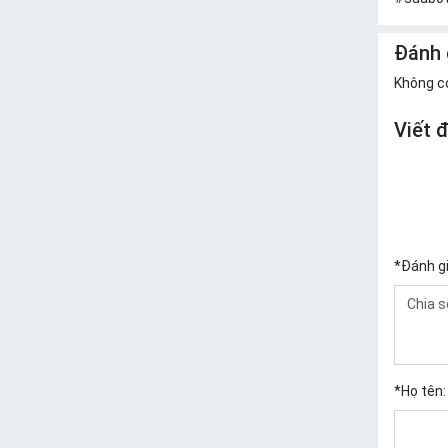
Đánh 
Không c
Viết 
*
Đánh g
*
Họ tên: