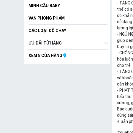
- TĂNG 
MINH CẦU BABY
thể có s
có khả n
VĂN PHÒNG PHẨM
dễ dàng 
lượng Ig
CÁC LOẠI ĐỒ CHAY
- NGỦ N
giúp đem
ƯU ĐÃI TỪ HÃNG
Duy trì 
- CHỐNG 
XEM 8 CỬA HÀNG
hóa luôn
cho trẻ.
- TĂNG 
và khoán
cân khỏ
- PHÁT T
hấp thu 
xương, g
Bảo quản
dùng sản
+ Sản ph
#suabot