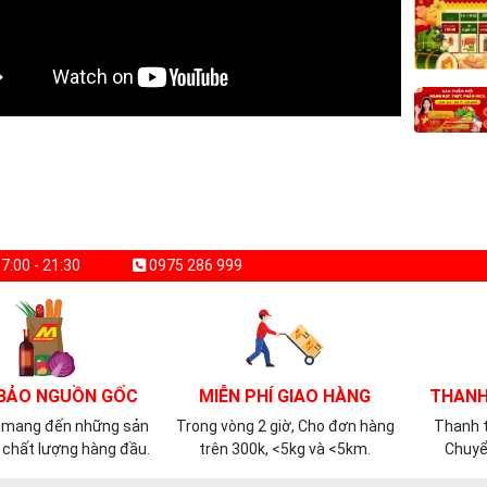
7:00 - 21:30
0975 286 999
BẢO NGUỒN GỐC
MIỄN PHÍ GIAO HÀNG
THANH
 mang đến những sản
Trong vòng 2 giờ, Cho đơn hàng
Thanh t
chất lượng hàng đầu.
trên 300k, <5kg và <5km.
Chuyể