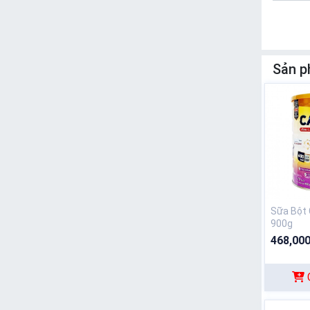
Sản p
Sữa Bột 
900g
468,000