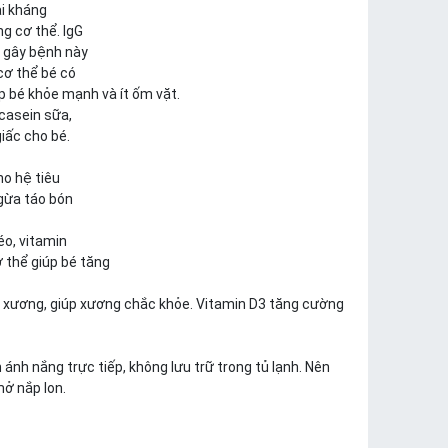
i kháng
g cơ thể. IgG
ố gây bệnh này
cơ thể bé có
p bé khỏe mạnh và ít ốm vặt.
casein sữa,
giấc cho bé.
ho hệ tiêu
gừa táo bón
o, vitamin
ơ thể giúp bé tăng
c xương, giúp xương chắc khỏe. Vitamin D3 tăng cường
ánh nắng trực tiếp, không lưu trữ trong tủ lạnh. Nên
ở nắp lon.