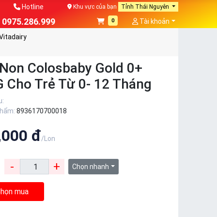
Hotline
Khu vực của bạn
Tỉnh Thái Nguyên
0975.286.999
0
Tài khoản
Vitadairy
Non Colosbaby Gold 0+
 Cho Trẻ Từ 0- 12 Tháng
u:
phẩm:
8936170700018
,000 đ
/Lon
-
+
:
Chọn nhanh
họn mua