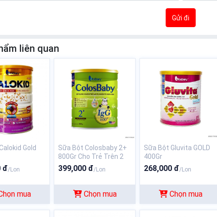
Gửi đi
hẩm liên quan
Calokid Gold
Sữa Bột Colosbaby 2+
Sữa Bột Gluvita GOLD
800Gr Cho Trẻ Trên 2
400Gr
Tuổi
 đ
399,000 đ
268,000 đ
/Lon
/Lon
/Lon
Chọn mua
Chọn mua
Chọn mua