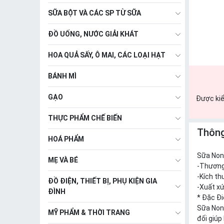
SỮA BỘT VÀ CÁC SP TỪ SỮA
ĐỒ UỐNG, NƯỚC GIẢI KHÁT
HOA QUẢ SẤY, Ô MAI, CÁC LOẠI HẠT
BÁNH MÌ
GẠO
Được kiể
THỰC PHẨM CHẾ BIẾN
Thông
HOÁ PHẨM
Sữa Non
MẸ VÀ BÉ
-Thươn
-Kích th
ĐỒ ĐIỆN, THIẾT BỊ, PHỤ KIỆN GIA
-Xuất x
ĐÌNH
* Đặc Đi
Sữa Non 
MỸ PHẨM & THỜI TRANG
đối giúp