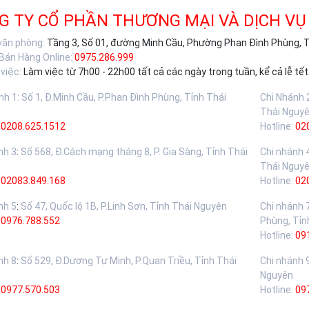
G TY CỔ PHẦN THƯƠNG MẠI VÀ DỊCH VỤ
 văn phòng:
Tầng 3, Số 01, đường Minh Cầu, Phường Phan Đình Phùng, 
 Bán Hàng Online:
0975.286.999
việc:
Làm việc từ 7h00 - 22h00 tất cả các ngày trong tuần, kể cả lễ tết
nh 1
:
Số 1, Đ.Minh Cầu, P.Phan Đình Phùng, Tỉnh Thái
Chi Nhánh 
Thái Nguy
0208.625.1512
Hotline:
02
nh 3
:
Số 568, Đ.Cách mạng tháng 8, P. Gia Sàng, Tỉnh Thái
Chi nhánh 
Thái Nguy
02083.849.168
Hotline:
02
nh 5
:
Số 47, Quốc lộ 1B, P.Linh Sơn, Tỉnh Thái Nguyên
Chi nhánh 
:
0976.788.552
Phùng, Tỉn
Hotline:
09
nh 8
:
Số 529, Đ.Dương Tự Minh, P.Quan Triều, Tỉnh Thái
Chi nhánh 
Nguyên
:
0977.570.503
Hotline:
09