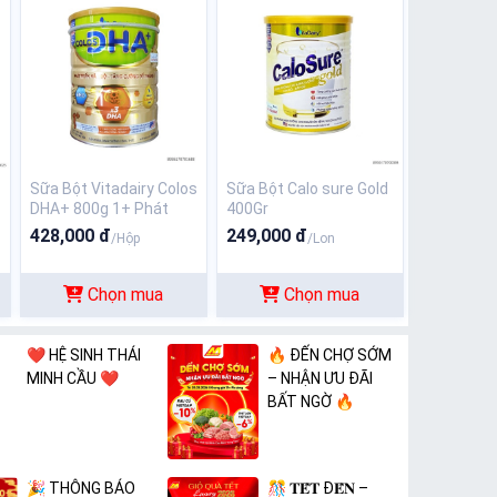
Sữa Bột Vitadairy Colos
Sữa Bột Calo sure Gold
DHA+ 800g 1+ Phát
400Gr
Triển Bộ Não - Tăng
428,000 đ
249,000 đ
/Hộp
/Lon
Cường Đề Kháng
Chọn mua
Chọn mua
❤️ HỆ SINH THÁI
🔥 ĐẾN CHỢ SỚM
MINH CẦU ❤️
– NHẬN ƯU ĐÃI
BẤT NGỜ 🔥
🎉 THÔNG BÁO
🎊 𝐓𝐄̂́𝐓 Đ𝐄̂́𝐍 –