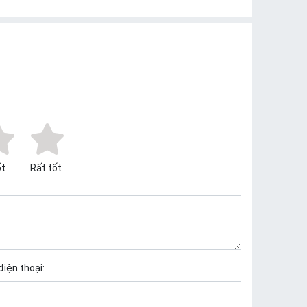
t
Rất tốt
điện thoại: