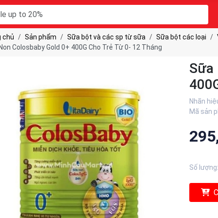
 chủ
Sản phẩm
Sữa bột và các sp từ sữa
Sữa bột các loại
Non Colosbaby Gold 0+ 400G Cho Trẻ Từ 0- 12 Tháng
Sữa 
400G
Nhãn hiệ
Mã sản 
295
Số lượng
C