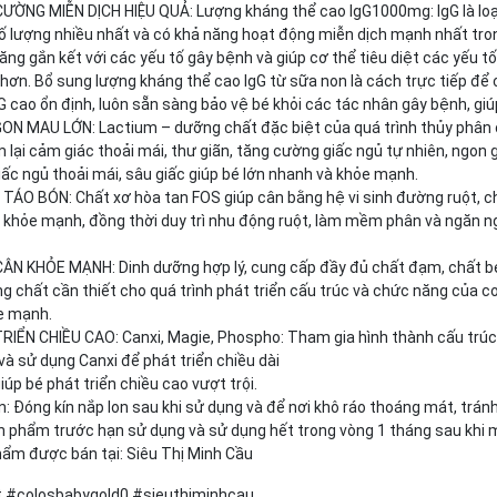
CƯỜNG MIỄN DỊCH HIỆU QUẢ: Lượng kháng thể cao IgG1000mg: IgG là loạ
ố lượng nhiều nhất và có khả năng hoạt động miễn dịch mạnh nhất tron
ăng gắn kết với các yếu tố gây bệnh và giúp cơ thể tiêu diệt các yếu t
hơn. Bổ sung lượng kháng thể cao IgG từ sữa non là cách trực tiếp để 
G cao ổn định, luôn sẵn sàng bảo vệ bé khỏi các tác nhân gây bệnh, giú
GON MAU LỚN: Lactium – dưỡng chất đặc biệt của quá trình thủy phân 
 lại cảm giác thoải mái, thư giãn, tăng cường giấc ngủ tự nhiên, ngon 
giấc ngủ thoải mái, sâu giấc giúp bé lớn nhanh và khỏe mạnh.
TÁO BÓN: Chất xơ hòa tan FOS giúp cân bằng hệ vi sinh đường ruột, c
 khỏe mạnh, đồng thời duy trì nhu động ruột, làm mềm phân và ngăn n
CÂN KHỎE MẠNH: Dinh dưỡng hợp lý, cung cấp đầy đủ chất đạm, chất bé
g chất cần thiết cho quá trình phát triển cấu trúc và chức năng của c
e mạnh.
RIỂN CHIỀU CAO: Canxi, Magie, Phospho: Tham gia hình thành cấu trú
và sử dụng Canxi để phát triển chiều dài
iúp bé phát triển chiều cao vượt trội.
: Đóng kín nắp lon sau khi sử dụng và để nơi khô ráo thoáng mát, tránh 
 phẩm trước hạn sử dụng và sử dụng hết trong vòng 1 tháng sau khi m
ẩm được bán tại: Siêu Thị Minh Cầu
 #colosbabygold0 #sieuthiminhcau