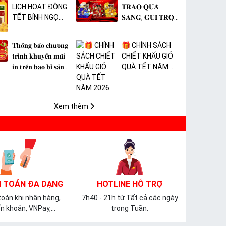
LỊCH HOẠT ĐỘNG
𝐓𝐑𝐀𝐎 𝐐𝐔𝐀̀
TẾT BÍNH NGỌ
𝐒𝐀𝐍𝐆, 𝐆𝐔̛̉𝐈 𝐓𝐑𝐎̣𝐍
2026 🎉
𝐓𝐀̂𝐌 𝐘́ 🎊
𝐓𝐡𝐨̂𝐧𝐠 𝐛𝐚́𝐨 𝐜𝐡𝐮̛𝐨̛𝐧𝐠
🎁 CHÍNH SÁCH
𝐭𝐫𝐢̀𝐧𝐡 𝐤𝐡𝐮𝐲𝐞̂́𝐧 𝐦𝐚̃𝐢
CHIẾT KHẤU GIỎ
𝐢𝐧 𝐭𝐫𝐞̂𝐧 𝐛𝐚𝐨 𝐛𝐢̀ 𝐬𝐚̉𝐧
QUÀ TẾT NĂM
𝐩𝐡𝐚̂̉𝐦 𝐌𝐀̀𝐍𝐆 𝐁𝐎̣𝐂
2026
𝐓𝐇𝐔̛̣𝐂 𝐏𝐇𝐀̂̉𝐌 𝐏𝐕𝐂
𝐌𝐈𝐂𝐀
Xem thêm
 TOÁN ĐA DẠNG
HOTLINE HỖ TRỢ
oán khi nhận hàng,
7h40 - 21h từ Tất cả các ngày
n khoản, VNPay,...
trong Tuần.