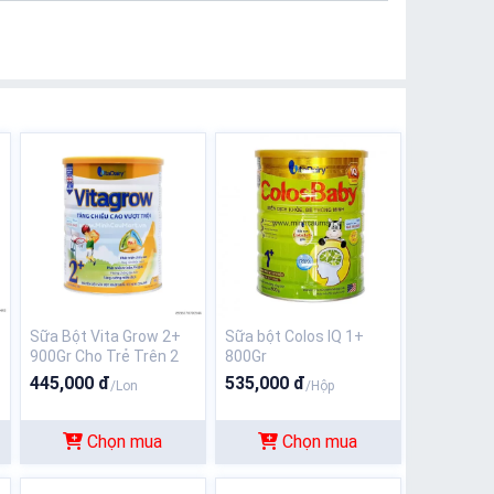
Sữa Bột Vita Grow 2+
Sữa bột Colos IQ 1+
900Gr Cho Trẻ Trên 2
800Gr
Tuổi
445,000 đ
535,000 đ
/Lon
/Hộp
Chọn mua
Chọn mua