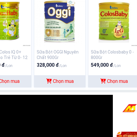
Colos IQ 0+
Sữa Bột OGGI Nguyên
Sữa Bột Colosbaby 0 -
o Trẻ Từ 0- 12
Chất 900Gr
800Gr
 đ
328,000 đ
549,000 đ
/Lon
/Lon
/Lon
Chọn mua
Chọn mua
Chọn mua