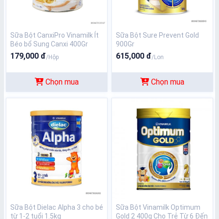
Sữa Bột CanxiPro Vinamilk Ít
Sữa Bột Sure Prevent Gold
Béo bổ Sung Canxi 400Gr
900Gr
179,000 đ
615,000 đ
/Hộp
/Lon
Chọn mua
Chọn mua
Sữa Bột Dielac Alpha 3 cho bé
Sữa Bột Vinamilk Optimum
từ 1-2 tuổi 1.5kg
Gold 2 400g Cho Trẻ Từ 6 Đến