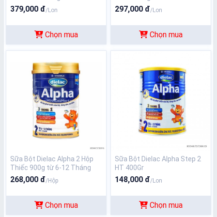
12 Tháng Tuổi
379,000 đ
297,000 đ
/Lon
/Lon
Chọn mua
Chọn mua
Sữa Bột Dielac Alpha 2 Hộp
Sữa Bột Dielac Alpha Step 2
Thiếc 900g từ 6-12 Tháng
HT 400Gr
Tuổi
268,000 đ
148,000 đ
/Hộp
/Lon
Chọn mua
Chọn mua