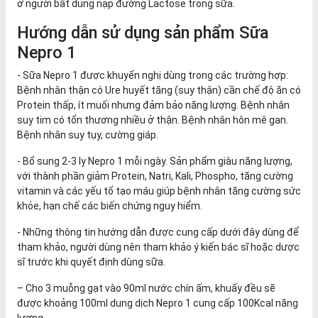
ở người bất dung nạp đường Lactose trong sữa.
Hướng dẫn sử dụng sản phẩm Sữa
Nepro 1
- Sữa Nepro 1 được khuyến nghị dùng trong các trường hợp:
Bệnh nhân thận có Ure huyết tăng (suy thận) cần chế độ ăn có
Protein thấp, ít muối nhưng đảm bảo năng lượng. Bệnh nhân
suy tim có tổn thương nhiều ở thận. Bệnh nhân hôn mê gan.
Bệnh nhân suy tụy, cường giáp.
- Bổ sung 2-3 ly Nepro 1 mỗi ngày. Sản phẩm giàu năng lượng,
với thành phần giảm Protein, Natri, Kali, Phospho, tăng cường
vitamin và các yếu tố tạo máu giúp bệnh nhân tăng cường sức
khỏe, hạn chế các biến chứng nguy hiểm.
- Những thông tin hướng dẫn được cung cấp dưới đây dùng để
tham khảo, người dùng nên tham khảo ý kiến bác sĩ hoặc dược
sĩ trước khi quyết định dùng sữa.
– Cho 3 muỗng gạt vào 90ml nước chín ấm, khuấy đều sẽ
được khoảng 100ml dung dịch Nepro 1 cung cấp 100Kcal năng