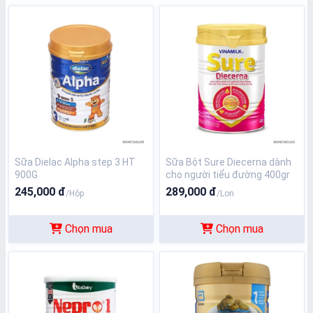
Sữa Dielac Alpha step 3 HT
Sữa Bột Sure Diecerna dành
900G
cho người tiểu đường 400gr
245,000 đ
289,000 đ
/Hộp
/Lon
Chọn mua
Chọn mua