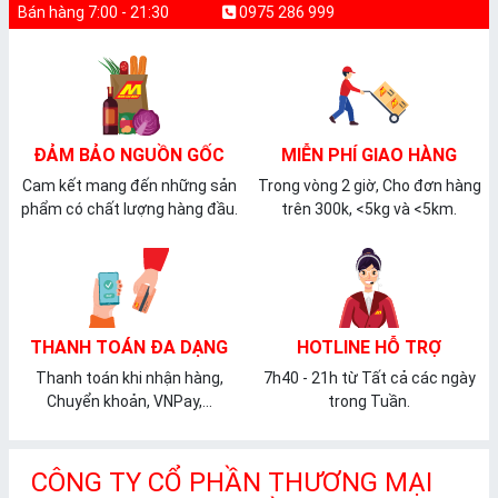
Bán hàng 7:00 - 21:30
0975 286 999
ĐẢM BẢO NGUỒN GỐC
MIỄN PHÍ GIAO HÀNG
Cam kết mang đến những sản
Trong vòng 2 giờ, Cho đơn hàng
phẩm có chất lượng hàng đầu.
trên 300k, <5kg và <5km.
THANH TOÁN ĐA DẠNG
HOTLINE HỖ TRỢ
Thanh toán khi nhận hàng,
7h40 - 21h từ Tất cả các ngày
Chuyển khoản, VNPay,...
trong Tuần.
CÔNG TY CỔ PHẦN THƯƠNG MẠI