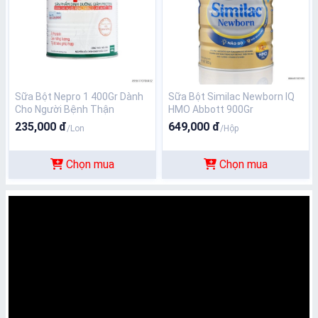
Sữa Bột Nepro 1 400Gr Dành
Sữa Bột Similac Newborn IQ
Cho Người Bệnh Thận
HMO Abbott 900Gr
235,000 đ
649,000 đ
/Lon
/Hộp
Chọn mua
Chọn mua