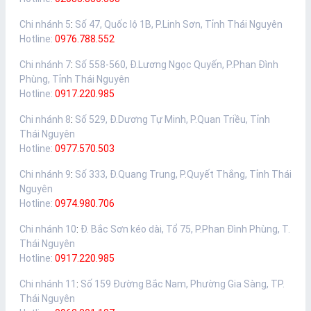
Chi nhánh 5
:
Số 47, Quốc lộ 1B, P.Linh Sơn, Tỉnh Thái Nguyên
Hotline:
0976.788.552
Chi nhánh 7
:
Số 558-560, Đ.Lương Ngọc Quyến, P.Phan Đình
Phùng, Tỉnh Thái Nguyên
Hotline:
0917.220.985
Chi nhánh 8
:
Số 529, Đ.Dương Tự Minh, P.Quan Triều, Tỉnh
Thái Nguyên
Hotline:
0977.570.503
Chi nhánh 9
:
Số 333, Đ.Quang Trung, P.Quyết Thắng, Tỉnh Thái
Nguyên
Hotline:
0974.980.706
Chi nhánh 10
:
Đ. Bắc Sơn kéo dài, Tổ 75, P.Phan Đình Phùng, T.
Thái Nguyên
Hotline:
0917.220.985
Chi nhánh 11
:
Số 159 Đường Bắc Nam, Phường Gia Sàng, TP.
Thái Nguyên