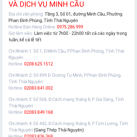
VÀ DỊCH VỤ MINH CẦU
Địa chỉ văn phòng:
Tầng 3, Số 01, đường Minh Cầu, Phường
Phan Đình Phùng, Tỉnh Thái Nguyên
Hotline Bán Hàng Online:
0975.286.999
Giờ làm việc:
Làm việc từ 7h00 - 22h00 tất cả các ngày trong
tuần, kể cả lễ tết.
Chi Nhánh 1
:
Số 1, Đ.Minh Cầu, P.Phan Đình Phùng, Tỉnh Thái
Nguyên
Hotline:
0208.625.1512
Chi Nhánh 2
:
Số 899 Đ. Dương Tự Minh, P.Phan Đình Phùng,
Tỉnh Thái Nguyên
Hotline:
02083.841.002
Chi nhánh 3
:
Số 568, Đ.Cách mạng tháng 8, P. Gia Sàng, Tỉnh
Thái Nguyên
Hotline:
02083.849.168
Chi nhánh 4
:
Số 442, Đ.Cách mạng tháng 8, P.Tích Lương, Tỉnh
Thái Nguyên
(Gang Thép Thái Nguyên)
Hotline:
02083.836.368