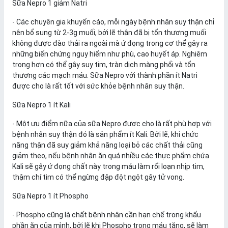
Sữa Nepro 1 giảm Natri
- Các chuyên gia khuyến cáo, mỗi ngày bệnh nhân suy thận chỉ
nên bổ sung từ 2-3g muối, bởi lẽ thận đã bị tổn thương muối
không được đào thải ra ngoài mà ứ đọng trong cơ thể gây ra
những biến chứng nguy hiểm như phù, cao huyết áp. Nghiêm
trọng hơn có thể gây suy tim, tràn dịch màng phổi và tổn
thương các mạch máu. Sữa Nepro với thành phần ít Natri
được cho là rất tốt với sức khỏe bệnh nhân suy thận.
Sữa Nepro 1 ít Kali
- Một ưu điểm nữa của sữa Nepro được cho là rất phù hợp với
bệnh nhân suy thận đó là sản phẩm ít Kali. Bởi lẽ, khi chức
năng thận đã suy giảm khả năng loại bỏ các chất thải cũng
giảm theo, nếu bệnh nhân ăn quá nhiều các thực phẩm chứa
Kali sẽ gây ứ đọng chất này trong máu làm rối loạn nhịp tim,
thậm chí tim có thể ngừng đập đột ngột gây tử vong.
Sữa Nepro 1 ít Phospho
- Phospho cũng là chất bệnh nhân cần hạn chế trong khẩu
phần ăn của mình, bởi lẽ khi Phospho trong máu tăng, sẽ làm