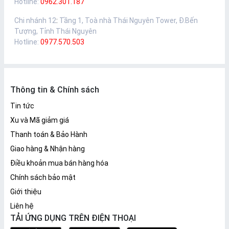
Hotline:
0962.301.187
Chi nhánh 12
:
Tầng 1, Toà nhà Thái Nguyên Tower, Đ.Bến
Tượng, Tỉnh Thái Nguyên
Hotline:
0977.570.503
Thông tin & Chính sách
Tin tức
Xu và Mã giảm giá
Thanh toán & Bảo Hành
Giao hàng & Nhận hàng
Điều khoản mua bán hàng hóa
Chính sách bảo mật
Giới thiệu
Liên hệ
TẢI ỨNG DỤNG TRÊN ĐIỆN THOẠI