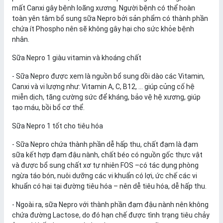
mất Canxi gây bệnh loãng xương. Người bệnh có thể hoàn
toàn yên tâm bổ sung sữa Nepro bởi sản phẩm có thành phần
chứa ít Phospho nên sẽ không gây hại cho sức khỏe bệnh
nhân.
Sữa Nepro 1 giàu vitamin và khoáng chất
- Sữa Nepro được xem là nguồn bổ sung dồi dào các Vitamin,
Canxi và vi lượng như: Vitamin A, C, B12, … giúp củng cố hệ
miễn dịch, tăng cường sức để kháng, bảo vệ hệ xương, giúp
tạo máu, bồi bổ cơ thể.
Sữa Nepro 1 tốt cho tiêu hóa
- Sữa Nepro chứa thành phần dễ hấp thu, chất đạm là đạm
sữa kết hợp đạm đậu nành, chất béo có nguồn gốc thực vật
và được bổ sung chất xơ tự nhiên FOS –có tác dụng phòng
ngừa táo bón, nuôi dưỡng các vi khuẩn có lợi, ức chế các vi
khuẩn có hại tại đường tiêu hóa – nên dễ tiêu hóa, dễ hấp thu.
- Ngoài ra, sữa Nepro với thành phần đạm đậu nành nên không
chứa đường Lactose, do đó hạn chế được tình trạng tiêu chảy