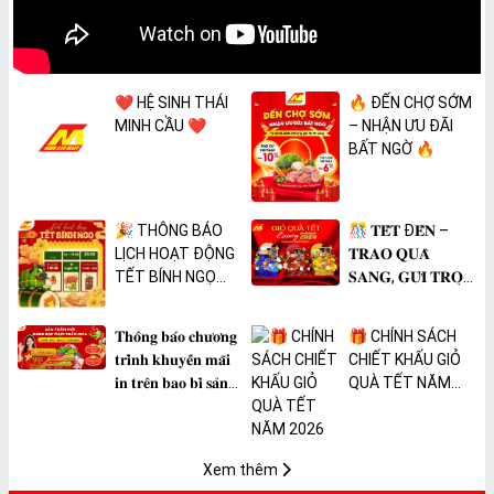
❤️ HỆ SINH THÁI
🔥 ĐẾN CHỢ SỚM
MINH CẦU ❤️
– NHẬN ƯU ĐÃI
BẤT NGỜ 🔥
🎉 THÔNG BÁO
🎊 𝐓𝐄̂́𝐓 Đ𝐄̂́𝐍 –
LỊCH HOẠT ĐỘNG
𝐓𝐑𝐀𝐎 𝐐𝐔𝐀̀
TẾT BÍNH NGỌ
𝐒𝐀𝐍𝐆, 𝐆𝐔̛̉𝐈 𝐓𝐑𝐎̣𝐍
2026 🎉
𝐓𝐀̂𝐌 𝐘́ 🎊
𝐓𝐡𝐨̂𝐧𝐠 𝐛𝐚́𝐨 𝐜𝐡𝐮̛𝐨̛𝐧𝐠
🎁 CHÍNH SÁCH
𝐭𝐫𝐢̀𝐧𝐡 𝐤𝐡𝐮𝐲𝐞̂́𝐧 𝐦𝐚̃𝐢
CHIẾT KHẤU GIỎ
𝐢𝐧 𝐭𝐫𝐞̂𝐧 𝐛𝐚𝐨 𝐛𝐢̀ 𝐬𝐚̉𝐧
QUÀ TẾT NĂM
𝐩𝐡𝐚̂̉𝐦 𝐌𝐀̀𝐍𝐆 𝐁𝐎̣𝐂
2026
𝐓𝐇𝐔̛̣𝐂 𝐏𝐇𝐀̂̉𝐌
𝐏𝐕𝐂 𝐌𝐈𝐂𝐀
Xem thêm