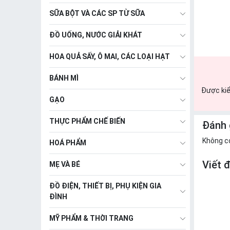
SỮA BỘT VÀ CÁC SP TỪ SỮA
ĐỒ UỐNG, NƯỚC GIẢI KHÁT
HOA QUẢ SẤY, Ô MAI, CÁC LOẠI HẠT
BÁNH MÌ
Được kiể
GẠO
THỰC PHẨM CHẾ BIẾN
Đánh 
Không c
HOÁ PHẨM
Viết 
MẸ VÀ BÉ
ĐỒ ĐIỆN, THIẾT BỊ, PHỤ KIỆN GIA
ĐÌNH
MỸ PHẨM & THỜI TRANG