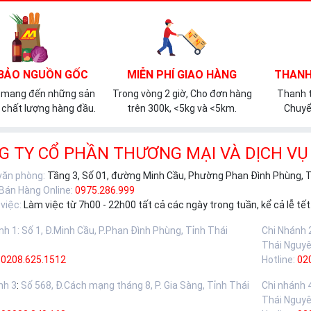
BẢO NGUỒN GỐC
MIỄN PHÍ GIAO HÀNG
THANH
 mang đến những sản
Trong vòng 2 giờ, Cho đơn hàng
Thanh t
chất lượng hàng đầu.
trên 300k, <5kg và <5km.
Chuyể
G TY CỔ PHẦN THƯƠNG MẠI VÀ DỊCH VỤ
 văn phòng:
Tầng 3, Số 01, đường Minh Cầu, Phường Phan Đình Phùng, 
 Bán Hàng Online:
0975.286.999
việc:
Làm việc từ 7h00 - 22h00 tất cả các ngày trong tuần, kể cả lễ tết
nh 1
:
Số 1, Đ.Minh Cầu, P.Phan Đình Phùng, Tỉnh Thái
Chi Nhánh 
Thái Nguy
0208.625.1512
Hotline:
02
nh 3
:
Số 568, Đ.Cách mạng tháng 8, P. Gia Sàng, Tỉnh Thái
Chi nhánh 
Thái Nguy