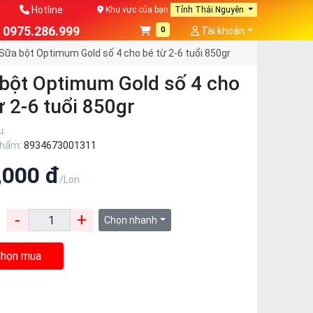
Hotline
Khu vực của bạn
Tỉnh Thái Nguyên
0975.286.999
0
Tài khoản
Sữa bột Optimum Gold số 4 cho bé từ 2-6 tuổi 850gr
bột Optimum Gold số 4 cho
ừ 2-6 tuổi 850gr
u:
phẩm:
8934673001311
,000 đ
/Lon
-
+
:
Chọn nhanh
họn mua