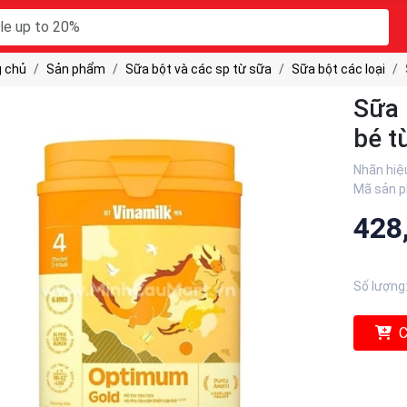
 chủ
Sản phẩm
Sữa bột và các sp từ sữa
Sữa bột các loại
Sữa 
bé t
Nhãn hiệ
Mã sản 
428
Số lượng
C