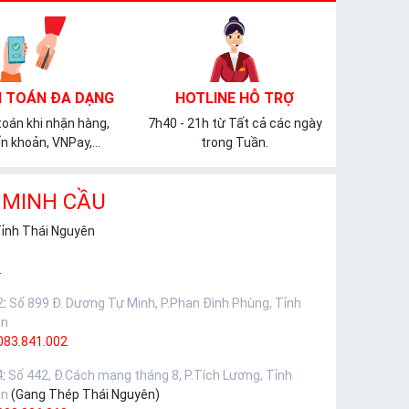
 TOÁN ĐA DẠNG
HOTLINE HỖ TRỢ
oán khi nhận hàng,
7h40 - 21h từ Tất cả các ngày
n khoản, VNPay,...
trong Tuần.
 MINH CẦU
Tỉnh Thái Nguyên
.
2
:
Số 899 Đ. Dương Tự Minh, P.Phan Đình Phùng, Tỉnh
ên
083.841.002
4
:
Số 442, Đ.Cách mạng tháng 8, P.Tích Lương, Tỉnh
ên
(Gang Thép Thái Nguyên)