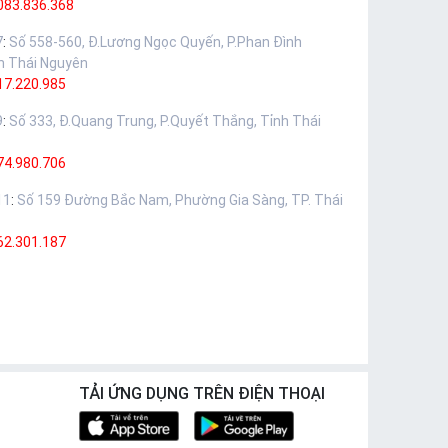
083.836.368
7
:
Số 558-560, Đ.Lương Ngọc Quyến, P.Phan Đình
h Thái Nguyên
17.220.985
9
:
Số 333, Đ.Quang Trung, P.Quyết Thắng, Tỉnh Thái
74.980.706
11
:
Số 159 Đường Bắc Nam, Phường Gia Sàng, TP. Thái
62.301.187
TẢI ỨNG DỤNG TRÊN ĐIỆN THOẠI