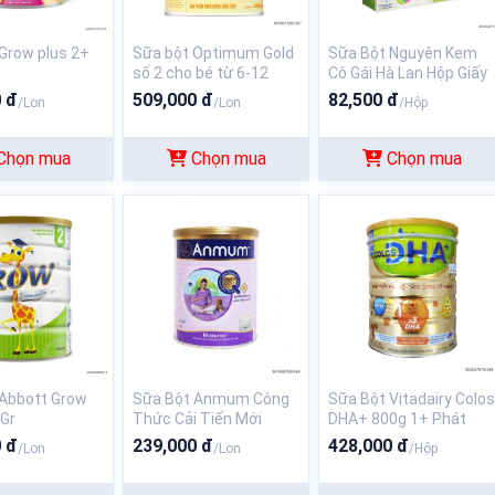
Grow plus 2+
Sữa bột Optimum Gold
Sữa Bột Nguyên Kem
số 2 cho bé từ 6-12
Cô Gái Hà Lan Hộp Giấy
tháng tuổi 800gr
400Gr
 đ
509,000 đ
82,500 đ
/Lon
/Lon
/Hộp
Chọn mua
Chọn mua
Chọn mua
 Abbott Grow
Sữa Bột Anmum Công
Sữa Bột Vitadairy Colo
Gr
Thức Cải Tiến Mới
DHA+ 800g 1+ Phát
400Gr
Triển Bộ Não - Tăng
 đ
239,000 đ
428,000 đ
/Lon
/Lon
/Hộp
Cường Đề Kháng