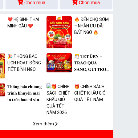
Chọn mua
Chọn mua
❤️ HỆ SINH THÁI
🔥 ĐẾN CHỢ SỚM
MINH CẦU ❤️
– NHẬN ƯU ĐÃI
BẤT NGỜ 🔥
🎉 THÔNG BÁO
🎊 𝐓𝐄̂́𝐓 Đ𝐄̂́𝐍 –
LỊCH HOẠT ĐỘNG
𝐓𝐑𝐀𝐎 𝐐𝐔𝐀̀
TẾT BÍNH NGỌ
𝐒𝐀𝐍𝐆, 𝐆𝐔̛̉𝐈 𝐓𝐑𝐎̣𝐍
2026 🎉
𝐓𝐀̂𝐌 𝐘́ 🎊
𝐓𝐡𝐨̂𝐧𝐠 𝐛𝐚́𝐨 𝐜𝐡𝐮̛𝐨̛𝐧𝐠
🎁 CHÍNH SÁCH
𝐭𝐫𝐢̀𝐧𝐡 𝐤𝐡𝐮𝐲𝐞̂́𝐧 𝐦𝐚̃𝐢
CHIẾT KHẤU GIỎ
𝐢𝐧 𝐭𝐫𝐞̂𝐧 𝐛𝐚𝐨 𝐛𝐢̀ 𝐬𝐚̉𝐧
QUÀ TẾT NĂM
𝐩𝐡𝐚̂̉𝐦 𝐌𝐀̀𝐍𝐆 𝐁𝐎̣𝐂
2026
𝐓𝐇𝐔̛̣𝐂 𝐏𝐇𝐀̂̉𝐌 𝐏𝐕𝐂
𝐌𝐈𝐂𝐀
Xem thêm