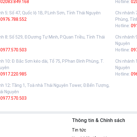
02083.849.168
Hotline:
02
nh 5
:
Số 47, Quốc lộ 1B, P.Linh Sơn, Tỉnh Thái Nguyên
Chi nhánh 
:
0976.788.552
Phùng, Tỉn
Hotline:
09
nh 8
:
Số 529, Đ.Dương Tự Minh, P.Quan Triều, Tỉnh Thái
Chi nhánh 
Nguyên
:
0977.570.503
Hotline:
09
nh 10
:
Đ. Bắc Sơn kéo dài, Tổ 75, P.Phan Đình Phùng, T.
Chi nhánh 
guyên
Nguyên
:
0917.220.985
Hotline:
09
nh 12
:
Tầng 1, Toà nhà Thái Nguyên Tower, Đ.Bến Tượng,
ái Nguyên
:
0977.570.503
Thông tin & Chính sách
Tin tức