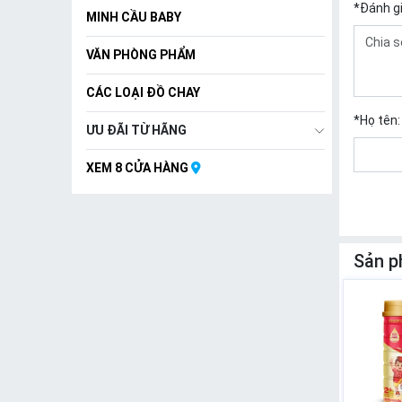
*
Đánh g
MINH CẦU BABY
VĂN PHÒNG PHẨM
CÁC LOẠI ĐỒ CHAY
*
Họ tên:
ƯU ĐÃI TỪ HÃNG
XEM 8 CỬA HÀNG
Sản p