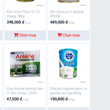
Sữa Grow Plus+ 0-12
SB Calosure ít dường
tháng 780g
900GR
398,000 đ
489,000 đ
/Lon
/Hộp
Chọn mua
Chọn mua
s
Sữa Anlene Hương Vani
Sữa bột nguyên kem cô
ÍT Béo 4 Hộp 125ml
gái Hà Lan hộp 850g
47,500 đ
190,800 đ
/Hộp
/Hộp