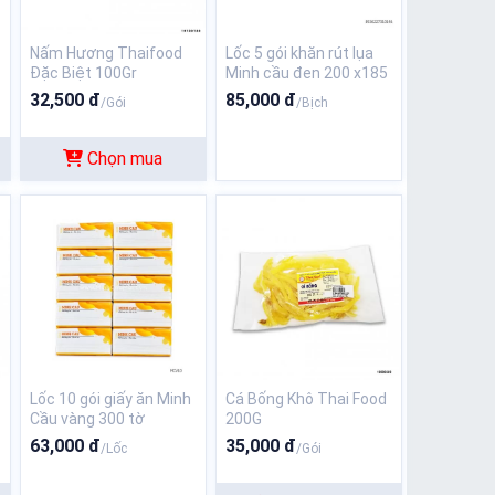
Nấm Hương Thaifood
Lốc 5 gói khăn rút lụa
Đặc Biệt 100Gr
Minh cầu đen 200 x185
x 280 tờ
32,500 đ
85,000 đ
/Gói
/Bịch
Chọn mua
Lốc 10 gói giấy ăn Minh
Cá Bống Khô Thai Food
Cầu vàng 300 tờ
200G
63,000 đ
35,000 đ
/Lốc
/Gói