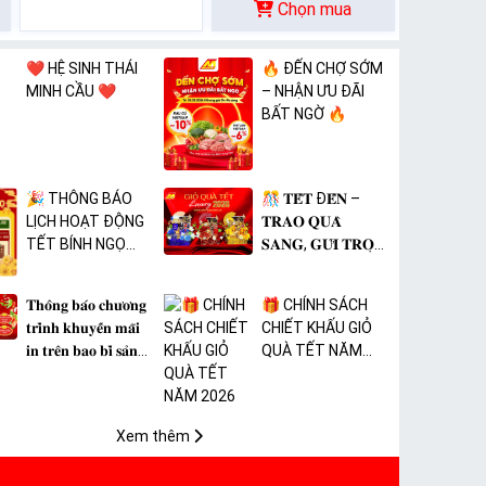
Chọn mua
❤️ HỆ SINH THÁI
🔥 ĐẾN CHỢ SỚM
MINH CẦU ❤️
– NHẬN ƯU ĐÃI
BẤT NGỜ 🔥
🎉 THÔNG BÁO
🎊 𝐓𝐄̂́𝐓 Đ𝐄̂́𝐍 –
LỊCH HOẠT ĐỘNG
𝐓𝐑𝐀𝐎 𝐐𝐔𝐀̀
TẾT BÍNH NGỌ
𝐒𝐀𝐍𝐆, 𝐆𝐔̛̉𝐈 𝐓𝐑𝐎̣𝐍
2026 🎉
𝐓𝐀̂𝐌 𝐘́ 🎊
𝐓𝐡𝐨̂𝐧𝐠 𝐛𝐚́𝐨 𝐜𝐡𝐮̛𝐨̛𝐧𝐠
🎁 CHÍNH SÁCH
𝐭𝐫𝐢̀𝐧𝐡 𝐤𝐡𝐮𝐲𝐞̂́𝐧 𝐦𝐚̃𝐢
CHIẾT KHẤU GIỎ
𝐢𝐧 𝐭𝐫𝐞̂𝐧 𝐛𝐚𝐨 𝐛𝐢̀ 𝐬𝐚̉𝐧
QUÀ TẾT NĂM
𝐩𝐡𝐚̂̉𝐦 𝐌𝐀̀𝐍𝐆 𝐁𝐎̣𝐂
2026
𝐓𝐇𝐔̛̣𝐂 𝐏𝐇𝐀̂̉𝐌 𝐏𝐕𝐂
𝐌𝐈𝐂𝐀
Xem thêm