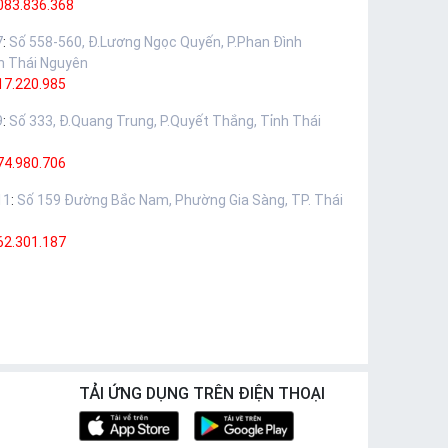
083.836.368
7
:
Số 558-560, Đ.Lương Ngọc Quyến, P.Phan Đình
h Thái Nguyên
17.220.985
9
:
Số 333, Đ.Quang Trung, P.Quyết Thắng, Tỉnh Thái
74.980.706
11
:
Số 159 Đường Bắc Nam, Phường Gia Sàng, TP. Thái
62.301.187
TẢI ỨNG DỤNG TRÊN ĐIỆN THOẠI