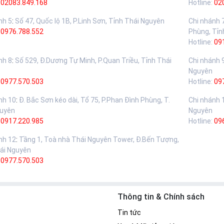
02083.849.168
Hotline:
02
nh 5
:
Số 47, Quốc lộ 1B, P.Linh Sơn, Tỉnh Thái Nguyên
Chi nhánh 
:
0976.788.552
Phùng, Tỉn
Hotline:
09
nh 8
:
Số 529, Đ.Dương Tự Minh, P.Quan Triều, Tỉnh Thái
Chi nhánh 
Nguyên
:
0977.570.503
Hotline:
09
nh 10
:
Đ. Bắc Sơn kéo dài, Tổ 75, P.Phan Đình Phùng, T.
Chi nhánh 
guyên
Nguyên
:
0917.220.985
Hotline:
09
nh 12
:
Tầng 1, Toà nhà Thái Nguyên Tower, Đ.Bến Tượng,
ái Nguyên
:
0977.570.503
Thông tin & Chính sách
Tin tức