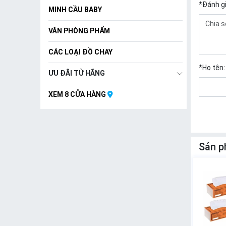
*
Đánh g
MINH CẦU BABY
VĂN PHÒNG PHẨM
CÁC LOẠI ĐỒ CHAY
*
Họ tên:
ƯU ĐÃI TỪ HÃNG
XEM 8 CỬA HÀNG
Sản p