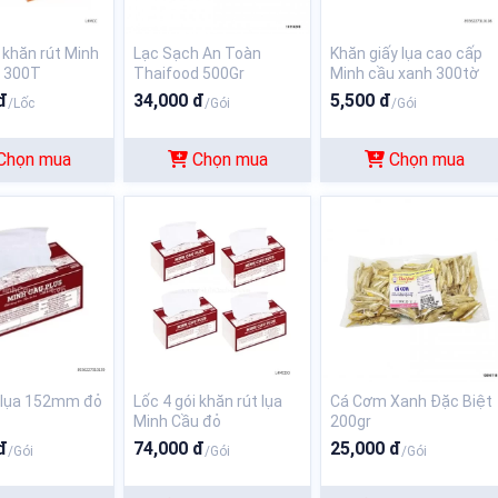
i khăn rút Minh
Lạc Sạch An Toàn
Khăn giấy lụa cao cấp
 300T
Thaifood 500Gr
Minh cầu xanh 300tờ
đ
34,000 đ
5,500 đ
/Lốc
/Gói
/Gói
Chọn mua
Chọn mua
Chọn mua
 lụa 152mm đỏ
Lốc 4 gói khăn rút lụa
Cá Cơm Xanh Đặc Biệt
Minh Cầu đỏ
200gr
200x185x280 tờ
đ
74,000 đ
25,000 đ
/Gói
/Gói
/Gói