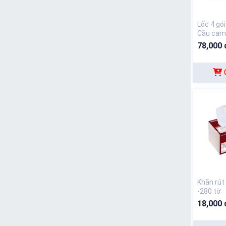
Lốc 4 gó
Cầu cam
78,000 
Khăn rút
-280 tờ
18,000 