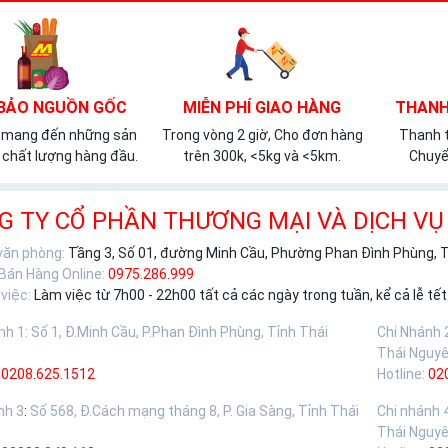
BẢO NGUỒN GỐC
MIỄN PHÍ GIAO HÀNG
THANH
 mang đến những sản
Trong vòng 2 giờ, Cho đơn hàng
Thanh t
chất lượng hàng đầu.
trên 300k, <5kg và <5km.
Chuyể
G TY CỔ PHẦN THƯƠNG MẠI VÀ DỊCH VỤ
 văn phòng:
Tầng 3, Số 01, đường Minh Cầu, Phường Phan Đình Phùng, 
 Bán Hàng Online:
0975.286.999
việc:
Làm việc từ 7h00 - 22h00 tất cả các ngày trong tuần, kể cả lễ tết
nh 1
:
Số 1, Đ.Minh Cầu, P.Phan Đình Phùng, Tỉnh Thái
Chi Nhánh 
Thái Nguy
0208.625.1512
Hotline:
02
nh 3
:
Số 568, Đ.Cách mạng tháng 8, P. Gia Sàng, Tỉnh Thái
Chi nhánh 
Thái Nguy