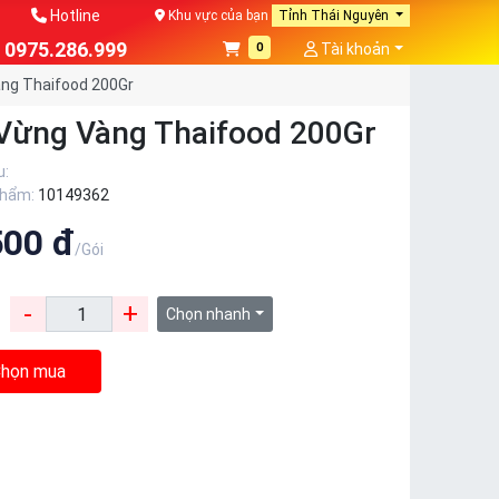
Hotline
Khu vực của bạn
Tỉnh Thái Nguyên
0975.286.999
0
Tài khoản
ng Thaifood 200Gr
Vừng Vàng Thaifood 200Gr
u:
phẩm:
10149362
500 đ
/Gói
-
+
:
Chọn nhanh
họn mua