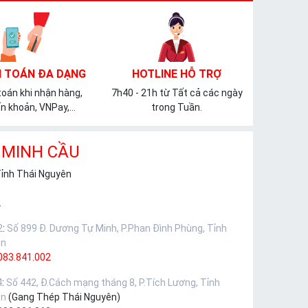
 TOÁN ĐA DẠNG
HOTLINE HỖ TRỢ
oán khi nhận hàng,
7h40 - 21h từ Tất cả các ngày
n khoản, VNPay,...
trong Tuần.
 MINH CẦU
Tỉnh Thái Nguyên
.
2
:
Số 899 Đ. Dương Tự Minh, P.Phan Đình Phùng, Tỉnh
ên
083.841.002
4
:
Số 442, Đ.Cách mạng tháng 8, P.Tích Lương, Tỉnh
ên
(Gang Thép Thái Nguyên)