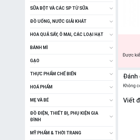
SỮA BỘT VÀ CÁC SP TỪ SỮA
ĐỒ UỐNG, NƯỚC GIẢI KHÁT
HOA QUẢ SẤY, Ô MAI, CÁC LOẠI HẠT
BÁNH MÌ
Được kiể
GẠO
THỰC PHẨM CHẾ BIẾN
Đánh 
Không c
HOÁ PHẨM
Viết 
MẸ VÀ BÉ
ĐỒ ĐIỆN, THIẾT BỊ, PHỤ KIỆN GIA
ĐÌNH
MỸ PHẨM & THỜI TRANG