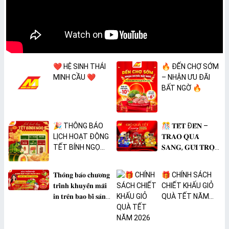
❤️ HỆ SINH THÁI
🔥 ĐẾN CHỢ SỚM
MINH CẦU ❤️
– NHẬN ƯU ĐÃI
BẤT NGỜ 🔥
🎉 THÔNG BÁO
🎊 𝐓𝐄̂́𝐓 Đ𝐄̂́𝐍 –
LỊCH HOẠT ĐỘNG
𝐓𝐑𝐀𝐎 𝐐𝐔𝐀̀
TẾT BÍNH NGỌ
𝐒𝐀𝐍𝐆, 𝐆𝐔̛̉𝐈 𝐓𝐑𝐎̣𝐍
2026 🎉
𝐓𝐀̂𝐌 𝐘́ 🎊
𝐓𝐡𝐨̂𝐧𝐠 𝐛𝐚́𝐨 𝐜𝐡𝐮̛𝐨̛𝐧𝐠
🎁 CHÍNH SÁCH
𝐭𝐫𝐢̀𝐧𝐡 𝐤𝐡𝐮𝐲𝐞̂́𝐧 𝐦𝐚̃𝐢
CHIẾT KHẤU GIỎ
𝐢𝐧 𝐭𝐫𝐞̂𝐧 𝐛𝐚𝐨 𝐛𝐢̀ 𝐬𝐚̉𝐧
QUÀ TẾT NĂM
𝐩𝐡𝐚̂̉𝐦 𝐌𝐀̀𝐍𝐆 𝐁𝐎̣𝐂
2026
𝐓𝐇𝐔̛̣𝐂 𝐏𝐇𝐀̂̉𝐌
𝐏𝐕𝐂 𝐌𝐈𝐂𝐀