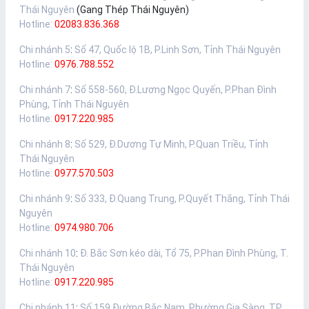
Thái Nguyên
(Gang Thép Thái Nguyên)
Hotline:
02083.836.368
Chi nhánh 5
:
Số 47, Quốc lộ 1B, P.Linh Sơn, Tỉnh Thái Nguyên
Hotline:
0976.788.552
Chi nhánh 7
:
Số 558-560, Đ.Lương Ngọc Quyến, P.Phan Đình
Phùng, Tỉnh Thái Nguyên
Hotline:
0917.220.985
Chi nhánh 8
:
Số 529, Đ.Dương Tự Minh, P.Quan Triều, Tỉnh
Thái Nguyên
Hotline:
0977.570.503
Chi nhánh 9
:
Số 333, Đ.Quang Trung, P.Quyết Thắng, Tỉnh Thái
Nguyên
Hotline:
0974.980.706
Chi nhánh 10
:
Đ. Bắc Sơn kéo dài, Tổ 75, P.Phan Đình Phùng, T.
Thái Nguyên
Hotline:
0917.220.985
Chi nhánh 11
:
Số 159 Đường Bắc Nam, Phường Gia Sàng, TP.