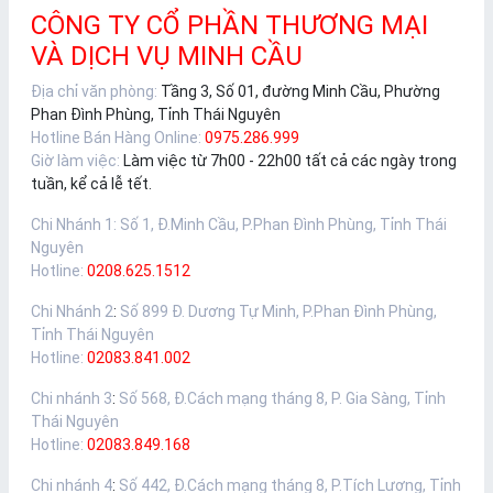
CÔNG TY CỔ PHẦN THƯƠNG MẠI
VÀ DỊCH VỤ MINH CẦU
Địa chỉ văn phòng:
Tầng 3, Số 01, đường Minh Cầu, Phường
Phan Đình Phùng, Tỉnh Thái Nguyên
Hotline Bán Hàng Online:
0975.286.999
Giờ làm việc:
Làm việc từ 7h00 - 22h00 tất cả các ngày trong
tuần, kể cả lễ tết.
Chi Nhánh 1
:
Số 1, Đ.Minh Cầu, P.Phan Đình Phùng, Tỉnh Thái
Nguyên
Hotline:
0208.625.1512
Chi Nhánh 2
:
Số 899 Đ. Dương Tự Minh, P.Phan Đình Phùng,
Tỉnh Thái Nguyên
Hotline:
02083.841.002
Chi nhánh 3
:
Số 568, Đ.Cách mạng tháng 8, P. Gia Sàng, Tỉnh
Thái Nguyên
Hotline:
02083.849.168
Chi nhánh 4
:
Số 442, Đ.Cách mạng tháng 8, P.Tích Lương, Tỉnh