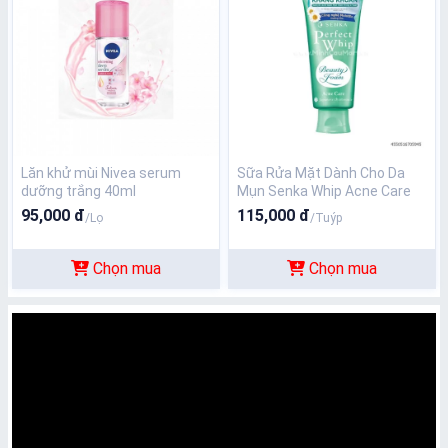
Lăn khử mùi Nivea serum
Sữa Rửa Mặt Dành Cho Da
dưỡng trắng 40ml
Mụn Senka Whip Acne Care
100G
95,000 đ
115,000 đ
/Lọ
/Tuýp
Chọn mua
Chọn mua