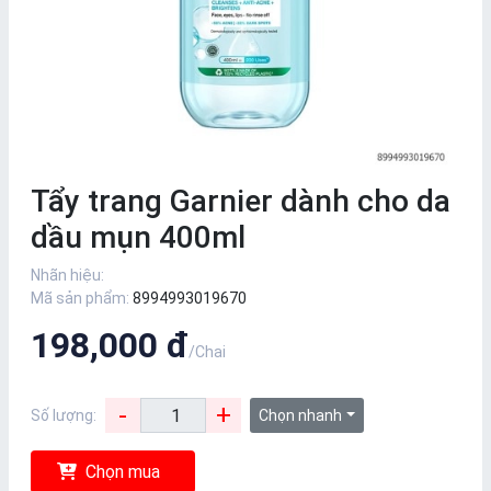
Tẩy trang Garnier dành cho da
dầu mụn 400ml
Nhãn hiệu:
Mã sản phẩm:
8994993019670
198,000 đ
/Chai
-
+
Số lượng:
Chọn nhanh
Chọn mua