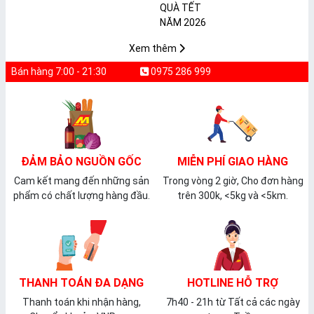
𝐩𝐡𝐚̂̉𝐦 𝐌𝐀̀𝐍𝐆 𝐁𝐎̣𝐂
2026
𝐓𝐇𝐔̛̣𝐂 𝐏𝐇𝐀̂̉𝐌
𝐏𝐕𝐂 𝐌𝐈𝐂𝐀
Xem thêm
Bán hàng 7:00 - 21:30
0975 286 999
ĐẢM BẢO NGUỒN GỐC
MIỄN PHÍ GIAO HÀNG
Cam kết mang đến những sản
Trong vòng 2 giờ, Cho đơn hàng
phẩm có chất lượng hàng đầu.
trên 300k, <5kg và <5km.
THANH TOÁN ĐA DẠNG
HOTLINE HỖ TRỢ
Thanh toán khi nhận hàng,
7h40 - 21h từ Tất cả các ngày