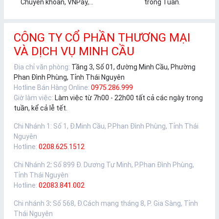
Chuyển khoản, VNPay,...
trong Tuần.
CÔNG TY CỔ PHẦN THƯƠNG MẠI
VÀ DỊCH VỤ MINH CẦU
Địa chỉ văn phòng:
Tầng 3, Số 01, đường Minh Cầu, Phường
Phan Đình Phùng, Tỉnh Thái Nguyên
Hotline Bán Hàng Online:
0975.286.999
Giờ làm việc:
Làm việc từ 7h00 - 22h00 tất cả các ngày trong
tuần, kể cả lễ tết.
Chi Nhánh 1
:
Số 1, Đ.Minh Cầu, P.Phan Đình Phùng, Tỉnh Thái
Nguyên
Hotline:
0208.625.1512
Chi Nhánh 2
:
Số 899 Đ. Dương Tự Minh, P.Phan Đình Phùng,
Tỉnh Thái Nguyên
Hotline:
02083.841.002
Chi nhánh 3
:
Số 568, Đ.Cách mạng tháng 8, P. Gia Sàng, Tỉnh
Thái Nguyên