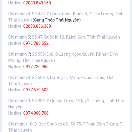
Hotline:
02083.849.168
Chi nhánh 4
:
Số 442, Đ.Cách mạng tháng 8, P.Tích Lương, Tỉnh
Thái Nguyên
(Gang Thép Thái Nguyên)
Hotline:
02083.836.368
Chi nhánh 5
:
Số 47, Quốc lộ 1B, P.Linh Sơn, Tỉnh Thái Nguyên
Hotline:
0976.788.552
Chi nhánh 7
:
Số 558-560, Đ.Lương Ngọc Quyến, P.Phan Đình
Phùng, Tỉnh Thái Nguyên
Hotline:
0917.220.985
Chi nhánh 8
:
Số 529, Đ.Dương Tự Minh, P.Quan Triều, Tỉnh
Thái Nguyên
Hotline:
0977.570.503
Chi nhánh 9
:
Số 333, Đ.Quang Trung, P.Quyết Thắng, Tỉnh Thái
Nguyên
Hotline:
0974.980.706
Chi nhánh 10
:
Đ. Bắc Sơn kéo dài, Tổ 75, P.Phan Đình Phùng, T.
Thái Nguyên