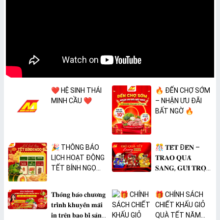
❤️ HỆ SINH THÁI
🔥 ĐẾN CHỢ SỚM
MINH CẦU ❤️
– NHẬN ƯU ĐÃI
BẤT NGỜ 🔥
🎉 THÔNG BÁO
🎊 𝐓𝐄̂́𝐓 Đ𝐄̂́𝐍 –
LỊCH HOẠT ĐỘNG
𝐓𝐑𝐀𝐎 𝐐𝐔𝐀̀
TẾT BÍNH NGỌ
𝐒𝐀𝐍𝐆, 𝐆𝐔̛̉𝐈 𝐓𝐑𝐎̣𝐍
2026 🎉
𝐓𝐀̂𝐌 𝐘́ 🎊
𝐓𝐡𝐨̂𝐧𝐠 𝐛𝐚́𝐨 𝐜𝐡𝐮̛𝐨̛𝐧𝐠
🎁 CHÍNH SÁCH
𝐭𝐫𝐢̀𝐧𝐡 𝐤𝐡𝐮𝐲𝐞̂́𝐧 𝐦𝐚̃𝐢
CHIẾT KHẤU GIỎ
𝐢𝐧 𝐭𝐫𝐞̂𝐧 𝐛𝐚𝐨 𝐛𝐢̀ 𝐬𝐚̉𝐧
QUÀ TẾT NĂM