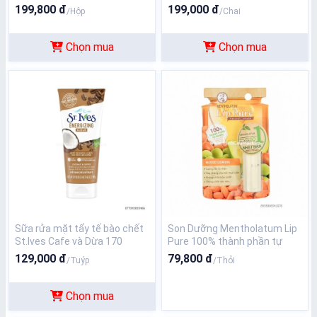
150ml
199,800 đ
199,000 đ
/Hộp
/Chai
Chọn mua
Chọn mua
Sữa rửa mặt tẩy tế bào chết
Son Dưỡng Mentholatum Lip
St.Ives Cafe và Dừa 170
Pure 100% thành phần tự
nhiên
129,000 đ
79,800 đ
/Tuýp
/Thỏi
Chọn mua