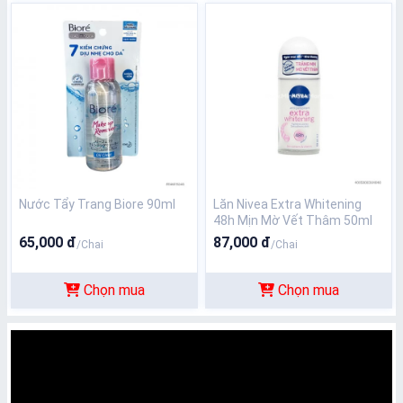
Nước Tẩy Trang Biore 90ml
Lăn Nivea Extra Whitening
48h Mịn Mờ Vết Thâm 50ml
65,000 đ
87,000 đ
/Chai
/Chai
Chọn mua
Chọn mua