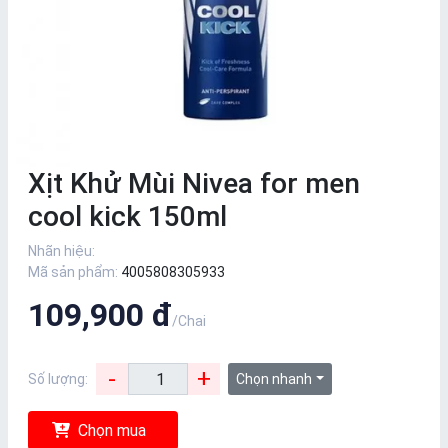
Xịt Khử Mùi Nivea for men
cool kick 150ml
Nhãn hiệu:
Mã sản phẩm:
4005808305933
109,900 đ
/Chai
-
+
Số lượng:
Chọn nhanh
Chọn mua