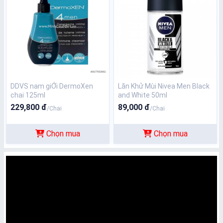
DDVS nam giỚi DermoXen
Lăn Khử Mùi Nivea Men Black
chai 125ml
and White 50ml
229,800 đ
89,000 đ
/Chai
/Chai
Chọn mua
Chọn mua