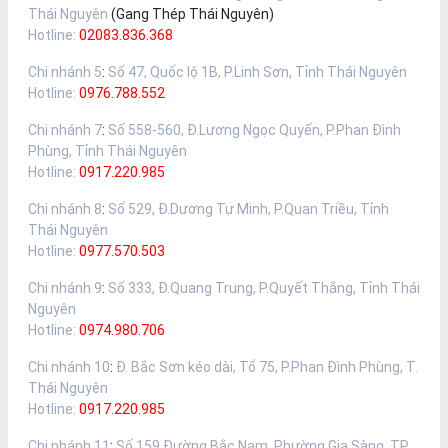
Thái Nguyên
(Gang Thép Thái Nguyên)
Hotline:
02083.836.368
Chi nhánh 5
:
Số 47, Quốc lộ 1B, P.Linh Sơn, Tỉnh Thái Nguyên
Hotline:
0976.788.552
Chi nhánh 7
:
Số 558-560, Đ.Lương Ngọc Quyến, P.Phan Đình
Phùng, Tỉnh Thái Nguyên
Hotline:
0917.220.985
Chi nhánh 8
:
Số 529, Đ.Dương Tự Minh, P.Quan Triều, Tỉnh
Thái Nguyên
Hotline:
0977.570.503
Chi nhánh 9
:
Số 333, Đ.Quang Trung, P.Quyết Thắng, Tỉnh Thái
Nguyên
Hotline:
0974.980.706
Chi nhánh 10
:
Đ. Bắc Sơn kéo dài, Tổ 75, P.Phan Đình Phùng, T.
Thái Nguyên
Hotline:
0917.220.985
Chi nhánh 11
:
Số 159 Đường Bắc Nam, Phường Gia Sàng, TP.