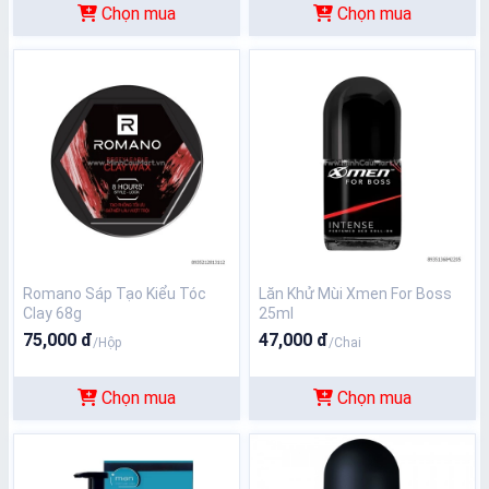
Chọn mua
Chọn mua
Romano Sáp Tạo Kiểu Tóc
Lăn Khử Mùi Xmen For Boss
Clay 68g
25ml
75,000 đ
47,000 đ
/Hộp
/Chai
Chọn mua
Chọn mua