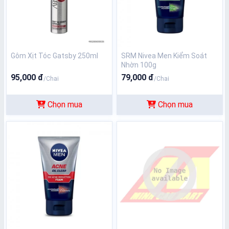
Gôm Xịt Tóc Gatsby 250ml
SRM Nivea Men Kiểm Soát
Nhờn 100g
95,000 đ
79,000 đ
/Chai
/Chai
Chọn mua
Chọn mua