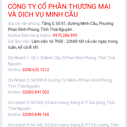
CÔNG TY CỔ PHẦN THƯƠNG MẠI
VÀ DỊCH VỤ MINH CẦU
Địa chỉ văn phòng:
Tầng 3, Số 01, đường Minh Cầu, Phường
Phan Đình Phùng, Tỉnh Thái Nguyên
Hotline Bán Hàng Online:
0975.286.999
Giờ làm việc:
Làm việc từ 7h00 - 22h00 tất cả các ngày trong
tuần, kể cả lễ tết.
Chi Nhánh 1
:
Số 1, Đ.Minh Cầu, P.Phan Đình Phùng, Tỉnh Thái
Nguyên
Hotline:
0208.625.1512
Chi Nhánh 2
:
Số 899 Đ. Dương Tự Minh, P.Phan Đình Phùng,
Tỉnh Thái Nguyên
Hotline:
02083.841.002
Chi nhánh 3
:
Số 568, Đ.Cách mạng tháng 8, P. Gia Sàng, Tỉnh
Thái Nguyên
Hotline:
02083.849.168
Chi nhánh 4
:
Số 442, Đ.Cách mạng tháng 8, P.Tích Lương, Tỉnh