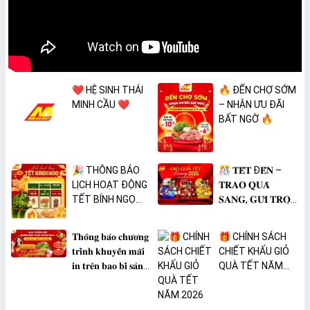
❤️ HỆ SINH THÁI
🔥 ĐẾN CHỢ SỚM
MINH CẦU ❤️
– NHẬN ƯU ĐÃI
BẤT NGỜ 🔥
🎉 THÔNG BÁO
🎊 𝐓𝐄̂́𝐓 Đ𝐄̂́𝐍 –
LỊCH HOẠT ĐỘNG
𝐓𝐑𝐀𝐎 𝐐𝐔𝐀̀
TẾT BÍNH NGỌ
𝐒𝐀𝐍𝐆, 𝐆𝐔̛̉𝐈 𝐓𝐑𝐎̣𝐍
2026 🎉
𝐓𝐀̂𝐌 𝐘́ 🎊
𝐓𝐡𝐨̂𝐧𝐠 𝐛𝐚́𝐨 𝐜𝐡𝐮̛𝐨̛𝐧𝐠
🎁 CHÍNH SÁCH
𝐭𝐫𝐢̀𝐧𝐡 𝐤𝐡𝐮𝐲𝐞̂́𝐧 𝐦𝐚̃𝐢
CHIẾT KHẤU GIỎ
𝐢𝐧 𝐭𝐫𝐞̂𝐧 𝐛𝐚𝐨 𝐛𝐢̀ 𝐬𝐚̉𝐧
QUÀ TẾT NĂM
𝐩𝐡𝐚̂̉𝐦 𝐌𝐀̀𝐍𝐆 𝐁𝐎̣𝐂
2026
𝐓𝐇𝐔̛̣𝐂 𝐏𝐇𝐀̂̉𝐌
𝐏𝐕𝐂 𝐌𝐈𝐂𝐀