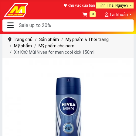
Khu vực của bạn
Tỉnh Thái Nguyên
0
Tài khoản
Trang chủ
Sản phẩm
Mỹ phẩm & Thời trang
Mỹ phẩm
Mỹ phẩm cho nam
Xịt Khử Mùi Nivea for men cool kick 150ml