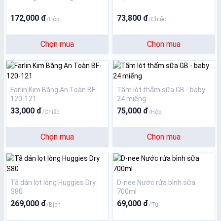
172,000 đ
73,800 đ
/Hộp
/Chiếc
Chọn mua
Chọn mua
Farlin Kim Băng An Toàn BF-
Tấm lót thấm sữa GB - baby
120-121
24 miếng
33,000 đ
75,000 đ
/Chiếc
/Hộp
Chọn mua
Chọn mua
Tã dán lọt lòng Huggies Dry
D-nee Nước rửa bình sữa
S80
700ml
269,000 đ
69,000 đ
/Bịch
/Túi