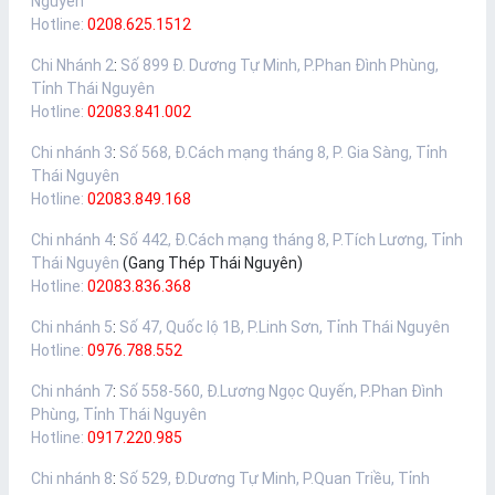
Nguyên
Hotline:
0208.625.1512
Chi Nhánh 2
:
Số 899 Đ. Dương Tự Minh, P.Phan Đình Phùng,
Tỉnh Thái Nguyên
Hotline:
02083.841.002
Chi nhánh 3
:
Số 568, Đ.Cách mạng tháng 8, P. Gia Sàng, Tỉnh
Thái Nguyên
Hotline:
02083.849.168
Chi nhánh 4
:
Số 442, Đ.Cách mạng tháng 8, P.Tích Lương, Tỉnh
Thái Nguyên
(Gang Thép Thái Nguyên)
Hotline:
02083.836.368
Chi nhánh 5
:
Số 47, Quốc lộ 1B, P.Linh Sơn, Tỉnh Thái Nguyên
Hotline:
0976.788.552
Chi nhánh 7
:
Số 558-560, Đ.Lương Ngọc Quyến, P.Phan Đình
Phùng, Tỉnh Thái Nguyên
Hotline:
0917.220.985
Chi nhánh 8
:
Số 529, Đ.Dương Tự Minh, P.Quan Triều, Tỉnh