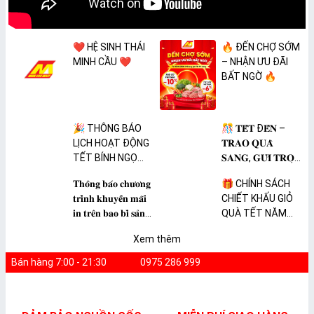
❤️ HỆ SINH THÁI
🔥 ĐẾN CHỢ SỚM
MINH CẦU ❤️
– NHẬN ƯU ĐÃI
BẤT NGỜ 🔥
🎉 THÔNG BÁO
🎊 𝐓𝐄̂́𝐓 Đ𝐄̂́𝐍 –
LỊCH HOẠT ĐỘNG
𝐓𝐑𝐀𝐎 𝐐𝐔𝐀̀
TẾT BÍNH NGỌ
𝐒𝐀𝐍𝐆, 𝐆𝐔̛̉𝐈 𝐓𝐑𝐎̣𝐍
2026 🎉
𝐓𝐀̂𝐌 𝐘́ 🎊
𝐓𝐡𝐨̂𝐧𝐠 𝐛𝐚́𝐨 𝐜𝐡𝐮̛𝐨̛𝐧𝐠
🎁 CHÍNH SÁCH
𝐭𝐫𝐢̀𝐧𝐡 𝐤𝐡𝐮𝐲𝐞̂́𝐧 𝐦𝐚̃𝐢
CHIẾT KHẤU GIỎ
𝐢𝐧 𝐭𝐫𝐞̂𝐧 𝐛𝐚𝐨 𝐛𝐢̀ 𝐬𝐚̉𝐧
QUÀ TẾT NĂM
𝐩𝐡𝐚̂̉𝐦 𝐌𝐀̀𝐍𝐆 𝐁𝐎̣𝐂
2026
Xem thêm
𝐓𝐇𝐔̛̣𝐂 𝐏𝐇𝐀̂̉𝐌
𝐏𝐕𝐂 𝐌𝐈𝐂𝐀
Bán hàng 7:00 - 21:30
0975 286 999