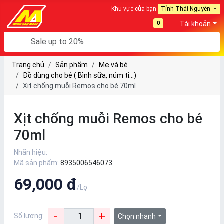
Khu vực của bạn
Tỉnh Thái Nguyên
0
Tài khoản
Trang chủ
Sản phẩm
Mẹ và bé
Đồ dùng cho bé ( Bình sữa, núm ti…)
Xịt chống muỗi Remos cho bé 70ml
Xịt chống muỗi Remos cho bé
70ml
Nhãn hiệu:
Mã sản phẩm:
8935006546073
69,000 đ
/Lọ
-
+
Số lượng:
Chọn nhanh