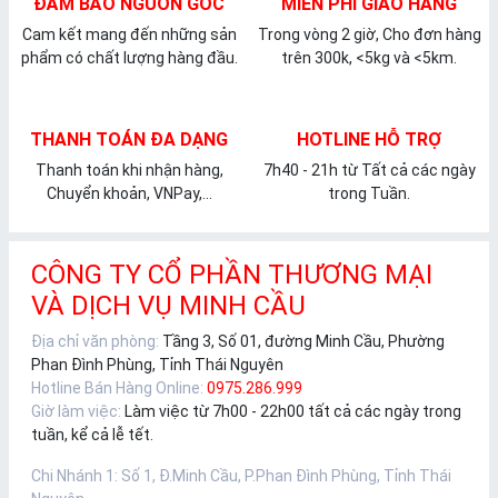
ĐẢM BẢO NGUỒN GỐC
MIỄN PHÍ GIAO HÀNG
Cam kết mang đến những sản
Trong vòng 2 giờ, Cho đơn hàng
phẩm có chất lượng hàng đầu.
trên 300k, <5kg và <5km.
THANH TOÁN ĐA DẠNG
HOTLINE HỖ TRỢ
Thanh toán khi nhận hàng,
7h40 - 21h từ Tất cả các ngày
Chuyển khoản, VNPay,...
trong Tuần.
CÔNG TY CỔ PHẦN THƯƠNG MẠI
VÀ DỊCH VỤ MINH CẦU
Địa chỉ văn phòng:
Tầng 3, Số 01, đường Minh Cầu, Phường
Phan Đình Phùng, Tỉnh Thái Nguyên
Hotline Bán Hàng Online:
0975.286.999
Giờ làm việc:
Làm việc từ 7h00 - 22h00 tất cả các ngày trong
tuần, kể cả lễ tết.
Chi Nhánh 1
:
Số 1, Đ.Minh Cầu, P.Phan Đình Phùng, Tỉnh Thái