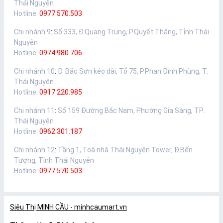
Thái Nguyên
Hotline:
0977.570.503
Chi nhánh 9
:
Số 333, Đ.Quang Trung, P.Quyết Thắng, Tỉnh Thái
Nguyên
Hotline:
0974.980.706
Chi nhánh 10
:
Đ. Bắc Sơn kéo dài, Tổ 75, P.Phan Đình Phùng, T.
Thái Nguyên
Hotline:
0917.220.985
Chi nhánh 11
:
Số 159 Đường Bắc Nam, Phường Gia Sàng, TP.
Thái Nguyên
Hotline:
0962.301.187
Chi nhánh 12
:
Tầng 1, Toà nhà Thái Nguyên Tower, Đ.Bến
Tượng, Tỉnh Thái Nguyên
Hotline:
0977.570.503
Siêu Thị MINH CẦU - minhcaumart.vn