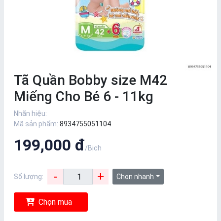
Tã Quần Bobby size M42
Miếng Cho Bé 6 - 11kg
Nhãn hiệu:
Mã sản phẩm:
8934755051104
199,000 đ
/Bịch
-
+
Số lượng:
Chọn nhanh
Chọn mua