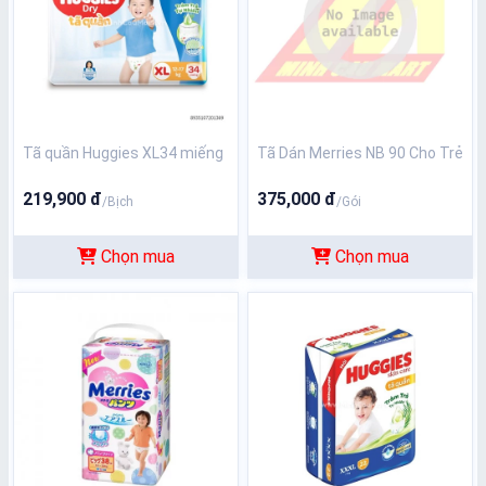
Tã quần Huggies XL34 miếng
Tã Dán Merries NB 90 Cho Trẻ
219,900 đ
375,000 đ
/Bịch
/Gói
Chọn mua
Chọn mua