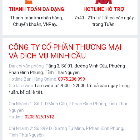
THANH TOÁN ĐA DẠNG
HOTLINE HỖ TRỢ
Thanh toán khi nhận hàng,
7h40 - 21h từ Tất cả các ngày
Chuyển khoản, VNPay,...
trong Tuần.
CÔNG TY CỔ PHẦN THƯƠNG MẠI
VÀ DỊCH VỤ MINH CẦU
Địa chỉ văn phòng:
Tầng 3, Số 01, đường Minh Cầu, Phường
Phan Đình Phùng, Tỉnh Thái Nguyên
Hotline Bán Hàng Online:
0975.286.999
Giờ làm việc:
Làm việc từ 7h00 - 22h00 tất cả các ngày trong
tuần, kể cả lễ tết.
Chi Nhánh 1
:
Số 1, Đ.Minh Cầu, P.Phan Đình Phùng, Tỉnh Thái
Nguyên
Hotline:
0208.625.1512
Chi Nhánh 2
:
Số 899 Đ. Dương Tự Minh, P.Phan Đình Phùng,
Tỉnh Thái Nguyên