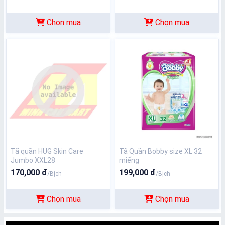
Chọn mua
Chọn mua
Tã quần HUG Skin Care
Tã Quần Bobby size XL 32
Jumbo XXL28
miếng
170,000 đ
199,000 đ
/Bịch
/Bịch
Chọn mua
Chọn mua