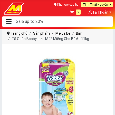
Khu vực của bạn
Tỉnh Thái Nguyên
0
Tài khoản
Trang chủ
Sản phẩm
Mẹ và bé
Bỉm
Tã Quần Bobby size M42 Miếng Cho Bé 6 - 11kg