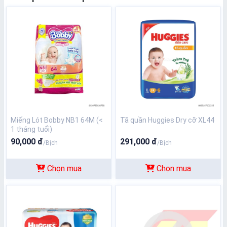
Miếng Lót Bobby NB1 64M (<
Tã quần Huggies Dry cỡ XL44
1 tháng tuổi)
90,000 đ
291,000 đ
/Bịch
/Bịch
Chọn mua
Chọn mua