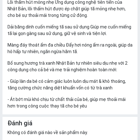
Lõi thấm hút mỏng nhẹ Ứng dụng công nghệ tiên tiến của
Nhật Bản, lõi thấm hút được ép chặt giúp tã mỏng nhẹ hơn,
cho bé sự thoải mái trong từng cử động.
Dải băng dính cuốn miếng tã sau sử dụng Giúp mẹ cuốn miếng
tã lại gọn gàng sau sử dụng, giữ vệ sinh và tiện lợi.
Màng đáy thoát ẩm đa chiều Đẩy hơi nóng ẩm ra ngoài, giúp da
hô hấp tự nhiên, ngăn ngừa hăm tã.
Bổ sung hương trà xanh Nhật Bản tự nhiên siêu dịu nhẹ với 2
công dụng cho cả bé và mẹ trải nghiệm hoàn toàn mới:
- Giúp làn da bé có cảm giác luôn luôn dịu mát & khô thoáng,
tăng cường chức năng diệt khuẩn vốn có từ trà xanh
- Át bớt mùi khó chịu từ chất thải của bé, giúp mẹ thoải mái
hơn trong công cuộc thay tã cho bé yêu
Đánh giá
Không có đánh giá nào về sản phẩm này.