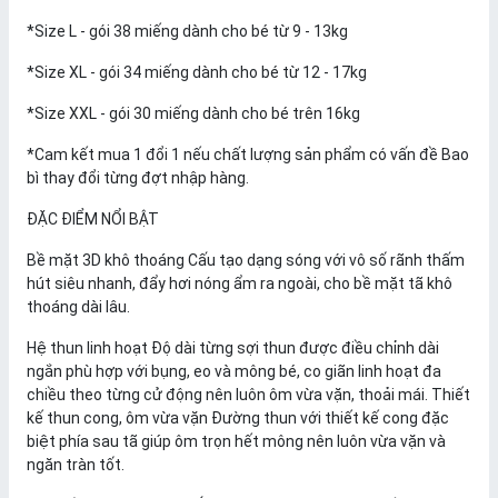
*Size L - gói 38 miếng dành cho bé từ 9 - 13kg
*Size XL - gói 34 miếng dành cho bé từ 12 - 17kg
*Size XXL - gói 30 miếng dành cho bé trên 16kg
*Cam kết mua 1 đổi 1 nếu chất lượng sản phẩm có vấn đề Bao
bì thay đổi từng đợt nhập hàng.
ĐẶC ĐIỂM NỔI BẬT
Bề mặt 3D khô thoáng Cấu tạo dạng sóng với vô số rãnh thấm
hút siêu nhanh, đẩy hơi nóng ẩm ra ngoài, cho bề mặt tã khô
thoáng dài lâu.
Hệ thun linh hoạt Độ dài từng sợi thun được điều chỉnh dài
ngắn phù hợp với bụng, eo và mông bé, co giãn linh hoạt đa
chiều theo từng cử động nên luôn ôm vừa vặn, thoải mái. Thiết
kế thun cong, ôm vừa vặn Đường thun với thiết kế cong đặc
biệt phía sau tã giúp ôm trọn hết mông nên luôn vừa vặn và
ngăn tràn tốt.