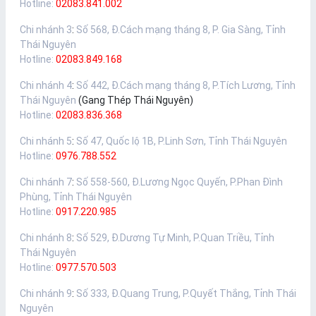
Hotline:
02083.841.002
Chi nhánh 3
:
Số 568, Đ.Cách mạng tháng 8, P. Gia Sàng, Tỉnh
Thái Nguyên
Hotline:
02083.849.168
Chi nhánh 4
:
Số 442, Đ.Cách mạng tháng 8, P.Tích Lương, Tỉnh
Thái Nguyên
(Gang Thép Thái Nguyên)
Hotline:
02083.836.368
Chi nhánh 5
:
Số 47, Quốc lộ 1B, P.Linh Sơn, Tỉnh Thái Nguyên
Hotline:
0976.788.552
Chi nhánh 7
:
Số 558-560, Đ.Lương Ngọc Quyến, P.Phan Đình
Phùng, Tỉnh Thái Nguyên
Hotline:
0917.220.985
Chi nhánh 8
:
Số 529, Đ.Dương Tự Minh, P.Quan Triều, Tỉnh
Thái Nguyên
Hotline:
0977.570.503
Chi nhánh 9
:
Số 333, Đ.Quang Trung, P.Quyết Thắng, Tỉnh Thái
Nguyên