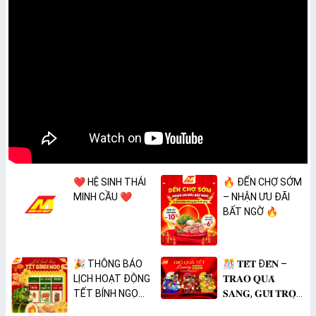
❤️ HỆ SINH THÁI
🔥 ĐẾN CHỢ SỚM
MINH CẦU ❤️
– NHẬN ƯU ĐÃI
BẤT NGỜ 🔥
🎉 THÔNG BÁO
🎊 𝐓𝐄̂́𝐓 Đ𝐄̂́𝐍 –
LỊCH HOẠT ĐỘNG
𝐓𝐑𝐀𝐎 𝐐𝐔𝐀̀
TẾT BÍNH NGỌ
𝐒𝐀𝐍𝐆, 𝐆𝐔̛̉𝐈 𝐓𝐑𝐎̣𝐍
2026 🎉
𝐓𝐀̂𝐌 𝐘́ 🎊