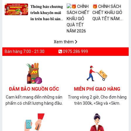
𝐓𝐡𝐨̂𝐧𝐠 𝐛𝐚́𝐨 𝐜𝐡𝐮̛𝐨̛𝐧𝐠
🎁 CHÍNH SÁCH
𝐭𝐫𝐢̀𝐧𝐡 𝐤𝐡𝐮𝐲𝐞̂́𝐧 𝐦𝐚̃𝐢
CHIẾT KHẤU GIỎ
𝐢𝐧 𝐭𝐫𝐞̂𝐧 𝐛𝐚𝐨 𝐛𝐢̀ 𝐬𝐚̉𝐧
QUÀ TẾT NĂM
𝐩𝐡𝐚̂̉𝐦 𝐌𝐀̀𝐍𝐆 𝐁𝐎̣𝐂
2026
𝐓𝐇𝐔̛̣𝐂 𝐏𝐇𝐀̂̉𝐌
𝐏𝐕𝐂 𝐌𝐈𝐂𝐀
Xem thêm
Bán hàng 7:00 - 21:30
0975 286 999
ĐẢM BẢO NGUỒN GỐC
MIỄN PHÍ GIAO HÀNG
Cam kết mang đến những sản
Trong vòng 2 giờ, Cho đơn hàng
phẩm có chất lượng hàng đầu.
trên 300k, <5kg và <5km.