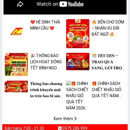
❤️ HỆ SINH THÁI
🔥 ĐẾN CHỢ SỚM
MINH CẦU ❤️
– NHẬN ƯU ĐÃI
BẤT NGỜ 🔥
🎉 THÔNG BÁO
🎊 𝐓𝐄̂́𝐓 Đ𝐄̂́𝐍 –
LỊCH HOẠT ĐỘNG
𝐓𝐑𝐀𝐎 𝐐𝐔𝐀̀
TẾT BÍNH NGỌ
𝐒𝐀𝐍𝐆, 𝐆𝐔̛̉𝐈 𝐓𝐑𝐎̣𝐍
2026 🎉
𝐓𝐀̂𝐌 𝐘́ 🎊
𝐓𝐡𝐨̂𝐧𝐠 𝐛𝐚́𝐨 𝐜𝐡𝐮̛𝐨̛𝐧𝐠
🎁 CHÍNH SÁCH
𝐭𝐫𝐢̀𝐧𝐡 𝐤𝐡𝐮𝐲𝐞̂́𝐧 𝐦𝐚̃𝐢
CHIẾT KHẤU GIỎ
𝐢𝐧 𝐭𝐫𝐞̂𝐧 𝐛𝐚𝐨 𝐛𝐢̀ 𝐬𝐚̉𝐧
QUÀ TẾT NĂM
𝐩𝐡𝐚̂̉𝐦 𝐌𝐀̀𝐍𝐆 𝐁𝐎̣𝐂
2026
𝐓𝐇𝐔̛̣𝐂 𝐏𝐇𝐀̂̉𝐌
𝐏𝐕𝐂 𝐌𝐈𝐂𝐀
Xem thêm
Bán hàng 7:00 - 21:30
0975 286 999