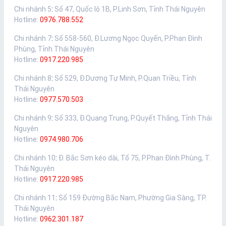
Chi nhánh 5
:
Số 47, Quốc lộ 1B, P.Linh Sơn, Tỉnh Thái Nguyên
Hotline:
0976.788.552
Chi nhánh 7
:
Số 558-560, Đ.Lương Ngọc Quyến, P.Phan Đình
Phùng, Tỉnh Thái Nguyên
Hotline:
0917.220.985
Chi nhánh 8
:
Số 529, Đ.Dương Tự Minh, P.Quan Triều, Tỉnh
Thái Nguyên
Hotline:
0977.570.503
Chi nhánh 9
:
Số 333, Đ.Quang Trung, P.Quyết Thắng, Tỉnh Thái
Nguyên
Hotline:
0974.980.706
Chi nhánh 10
:
Đ. Bắc Sơn kéo dài, Tổ 75, P.Phan Đình Phùng, T.
Thái Nguyên
Hotline:
0917.220.985
Chi nhánh 11
:
Số 159 Đường Bắc Nam, Phường Gia Sàng, TP.
Thái Nguyên
Hotline:
0962.301.187