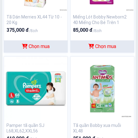
Tã Dán Merries XL44 Từ 10 -
Miếng Lót Bobby Newborn2
20 Kg
40 Miếng Cho Bé Trên 1
Tháng Tuổi
375,000 đ
85,000 đ
/Bịch
/Bịch
Chọn mua
Chọn mua
Pamper tã quần SJ
Tã quần Bobby xua muỗi
L68,XL62,XXL56
XL48