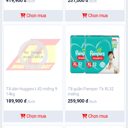
419,900 đ
251,000 đ
/Bịch
/Bịch
Chọn mua
Chọn mua
Tã dán Huggies L42 miếng 9-
Tã quần Pamper Tk XL32
14kg
miếng
189,900 đ
259,900 đ
/Bịch
/Bịch
Chọn mua
Chọn mua