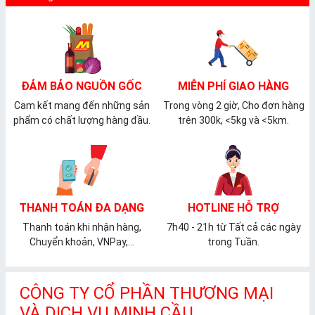
ĐẢM BẢO NGUỒN GỐC
MIỄN PHÍ GIAO HÀNG
Cam kết mang đến những sản
Trong vòng 2 giờ, Cho đơn hàng
phẩm có chất lượng hàng đầu.
trên 300k, <5kg và <5km.
THANH TOÁN ĐA DẠNG
HOTLINE HỖ TRỢ
Thanh toán khi nhận hàng,
7h40 - 21h từ Tất cả các ngày
Chuyển khoản, VNPay,...
trong Tuần.
CÔNG TY CỔ PHẦN THƯƠNG MẠI
VÀ DỊCH VỤ MINH CẦU