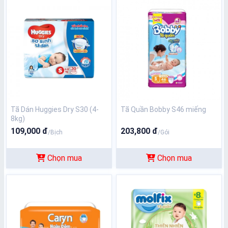
Tã Dán Huggies Dry S30 (4-
Tã Quần Bobby S46 miếng
8kg)
109,000 đ
203,800 đ
/Bịch
/Gói
Chọn mua
Chọn mua