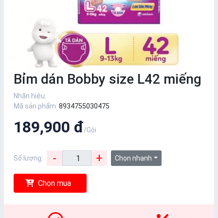
Bỉm dán Bobby size L42 miếng
Nhãn hiệu:
Mã sản phẩm:
8934755030475
189,900 đ
/Gói
-
+
Số lượng:
Chọn nhanh
Chọn mua