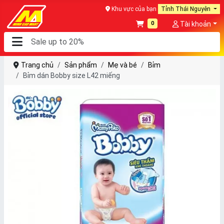
Khu vực của bạn
Tỉnh Thái Nguyên
0
Tài khoản
Trang chủ
Sản phẩm
Mẹ và bé
Bỉm
Bỉm dán Bobby size L42 miếng