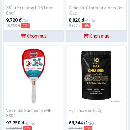
Xốt ướp nướng BBQ Lifes
Chân gà rút xương vị ớt ngâm
Chef
Glee
9,720 đ
8,820 đ
/Gói
/Chiếc
10,800 đ
9,800 đ
-10%
-10%
Chọn mua
Chọn mua
Vợt muỗi Sunhosue SHE-
Hạt chia đen 500g
S800
97,750 đ
69,344 đ
/Chiếc
/Gói
115,000 đ
78,800 đ
-15%
-12%