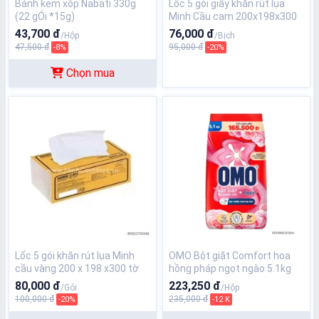
Bánh kem xốp Nabati 330g
Lốc 5 gói giấy khăn rút lụa
(22 gÓi *15g)
Minh Cầu cam 200x198x300
tờ
43,700 đ
76,000 đ
/Hộp
/Bịch
47,500 đ
95,000 đ
-8%
-20%
Chọn mua
Lốc 5 gói khăn rút lụa Minh
OMO Bột giặt Comfort hoa
cầu vàng 200 x 198 x300 tờ
hồng pháp ngọt ngào 5.1kg
80,000 đ
223,250 đ
/Gói
/Hộp
100,000 đ
235,000 đ
-20%
-12 K