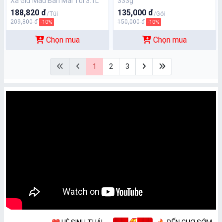
Xả Giữ Màu Ban Mai Túi 3.1L
333g
188,820 đ
135,000 đ
/Túi
/Gói
209,800 đ
150,000 đ
-10%
-10%
Chọn mua
Chọn mua
1
2
3