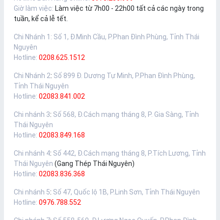
Giờ làm việc:
Làm việc từ 7h00 - 22h00 tất cả các ngày trong
tuần, kể cả lễ tết.
Chi Nhánh 1
:
Số 1, Đ.Minh Cầu, P.Phan Đình Phùng, Tỉnh Thái
Nguyên
Hotline:
0208.625.1512
Chi Nhánh 2
:
Số 899 Đ. Dương Tự Minh, P.Phan Đình Phùng,
Tỉnh Thái Nguyên
Hotline:
02083.841.002
Chi nhánh 3
:
Số 568, Đ.Cách mạng tháng 8, P. Gia Sàng, Tỉnh
Thái Nguyên
Hotline:
02083.849.168
Chi nhánh 4
:
Số 442, Đ.Cách mạng tháng 8, P.Tích Lương, Tỉnh
Thái Nguyên
(Gang Thép Thái Nguyên)
Hotline:
02083.836.368
Chi nhánh 5
:
Số 47, Quốc lộ 1B, P.Linh Sơn, Tỉnh Thái Nguyên
Hotline:
0976.788.552