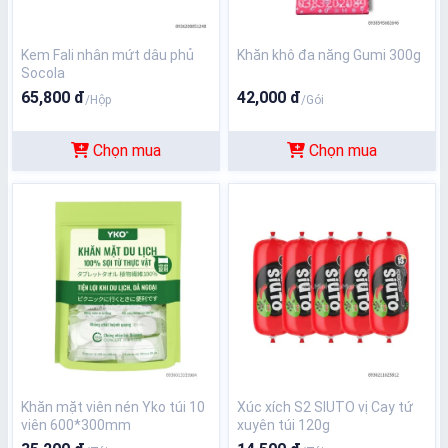
Kem Fali nhân mứt dâu phủ
Khăn khô đa năng Gumi 300g
Socola
65,800 đ
42,000 đ
/Hộp
/Gói
Chọn mua
Chọn mua
Khăn mặt viên nén Yko túi 10
Xúc xích S2 SIUTO vị Cay tứ
viên 600*300mm
xuyên túi 120g