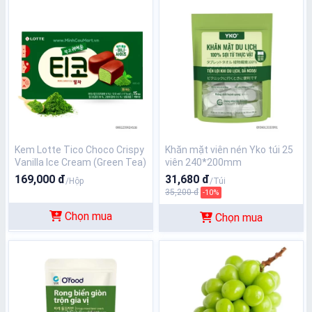
Kem Lotte Tico Choco Crispy
Khăn mặt viên nén Yko túi 25
Vanilla Ice Cream (Green Tea)
viên 240*200mm
Kem vien kim cuong Lotte tra
169,000 đ
31,680 đ
/Hộp
/Túi
xanh 34mm/chiec,15
35,200 đ
-10%
chiec/hop
Chọn mua
Chọn mua