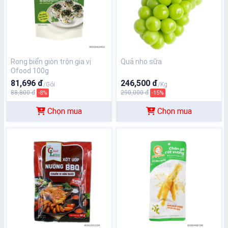
Rong biển giòn trộn gia vị
Quả nho sữa
Ofood 100g
81,696 đ
246,500 đ
/Gói
/Kg
88,800 đ
290,000 đ
-8%
-15%
Chọn mua
Chọn mua