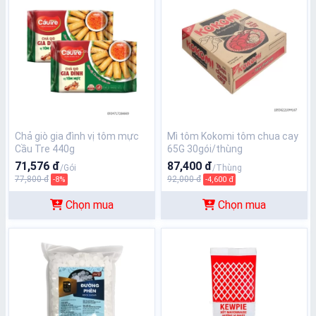
Chả giò gia đình vị tôm mực
Mì tôm Kokomi tôm chua cay
Cầu Tre 440g
65G 30gói/thùng
71,576 đ
87,400 đ
/Gói
/Thùng
77,800 đ
92,000 đ
-8%
-4,600 đ
Chọn mua
Chọn mua