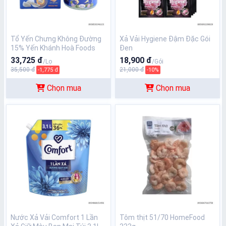
Tổ Yến Chưng Không Đường
Xả Vải Hygiene Đậm Đặc Gói
15% Yến Khánh Hoà Foods
Đen
Nest 70ML
33,725 đ
18,900 đ
/Lọ
/Gói
35,500 đ
21,000 đ
-1,775 đ
-10%
Chọn mua
Chọn mua
Nước Xả Vải Comfort 1 Lần
Tôm thịt 51/70 HomeFood