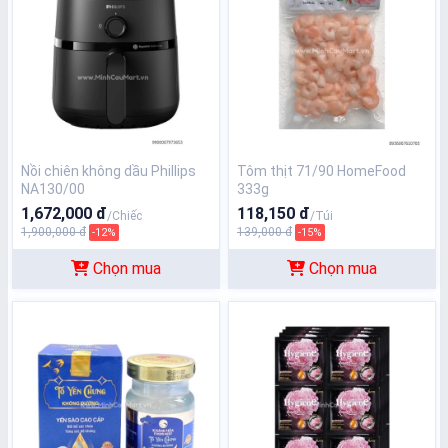
Nồi chiên không dầu Phillips
Tôm thịt 71/90 HomeFood
NA130/00
333g
1,672,000 đ
118,150 đ
/Chiếc
/Túi
1,900,000 đ
139,000 đ
-12%
-15%
Chọn mua
Chọn mua