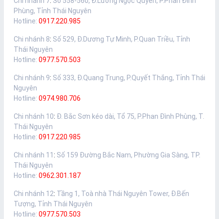
Chi nhánh 7
:
Số 558-560, Đ.Lương Ngọc Quyến, P.Phan Đình
Phùng, Tỉnh Thái Nguyên
Hotline:
0917.220.985
Chi nhánh 8
:
Số 529, Đ.Dương Tự Minh, P.Quan Triều, Tỉnh
Thái Nguyên
Hotline:
0977.570.503
Chi nhánh 9
:
Số 333, Đ.Quang Trung, P.Quyết Thắng, Tỉnh Thái
Nguyên
Hotline:
0974.980.706
Chi nhánh 10
:
Đ. Bắc Sơn kéo dài, Tổ 75, P.Phan Đình Phùng, T.
Thái Nguyên
Hotline:
0917.220.985
Chi nhánh 11
:
Số 159 Đường Bắc Nam, Phường Gia Sàng, TP.
Thái Nguyên
Hotline:
0962.301.187
Chi nhánh 12
:
Tầng 1, Toà nhà Thái Nguyên Tower, Đ.Bến
Tượng, Tỉnh Thái Nguyên
Hotline:
0977.570.503