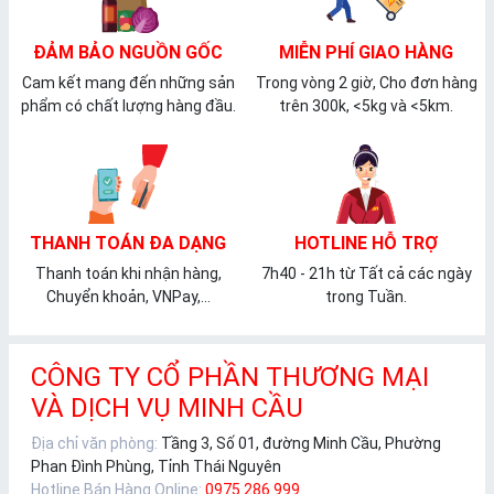
ĐẢM BẢO NGUỒN GỐC
MIỄN PHÍ GIAO HÀNG
Cam kết mang đến những sản
Trong vòng 2 giờ, Cho đơn hàng
phẩm có chất lượng hàng đầu.
trên 300k, <5kg và <5km.
THANH TOÁN ĐA DẠNG
HOTLINE HỖ TRỢ
Thanh toán khi nhận hàng,
7h40 - 21h từ Tất cả các ngày
Chuyển khoản, VNPay,...
trong Tuần.
CÔNG TY CỔ PHẦN THƯƠNG MẠI
VÀ DỊCH VỤ MINH CẦU
Địa chỉ văn phòng:
Tầng 3, Số 01, đường Minh Cầu, Phường
Phan Đình Phùng, Tỉnh Thái Nguyên
Hotline Bán Hàng Online:
0975.286.999