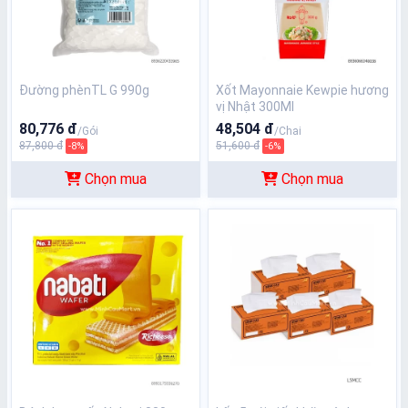
Đường phènTL G 990g
Xốt Mayonnaie Kewpie hương
vị Nhật 300Ml
80,776 đ
48,504 đ
/Gói
/Chai
87,800 đ
51,600 đ
-8%
-6%
Chọn mua
Chọn mua