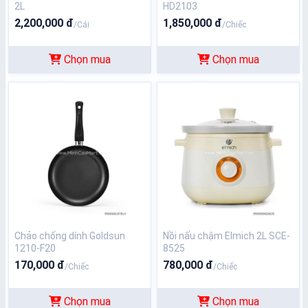
2L
HD2103
2,200,000 đ
1,850,000 đ
/Cái
/Chiếc
Chọn mua
Chọn mua
Chảo chống dính Goldsun
Nồi nấu chậm Elmich 2L SCE-
1210-F20
8525
170,000 đ
780,000 đ
/Chiếc
/Chiếc
Chọn mua
Chọn mua