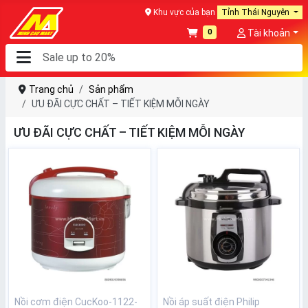
Khu vực của bạn
Tỉnh Thái Nguyên
0
Tài khoản
Trang chủ
Sản phẩm
ƯU ĐÃI CỰC CHẤT – TIẾT KIỆM MỖI NGÀY
ƯU ĐÃI CỰC CHẤT – TIẾT KIỆM MỖI NGÀY
Nồi cơm điện CucKoo-1122-
Nồi áp suất điện Philip