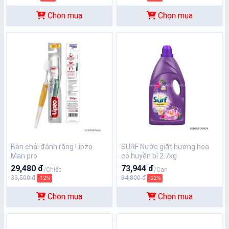
Chọn mua
Chọn mua
Bàn chải đánh răng Lipzo
SURF Nước giặt hương hoa
Man pro
cỏ huyền bí 2.7kg
29,480 đ
73,944 đ
/Chiếc
/Can
33,500 đ
94,800 đ
-12%
-22%
Chọn mua
Chọn mua