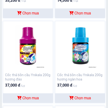
35,200 đ
14,500 đ
/Túi
/Túi
Chọn mua
Chọn mua
Cốc thả bồn cầu Ynikala 200g
Cốc thả bồn cầu Ynikala 200g
hương đào
hương ngàn hoa
37,000 đ
37,000 đ
/Lọ
/Lọ
Chọn mua
Chọn mua