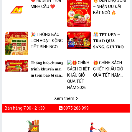
❤️ HỆ SINH THÁI
🔥 ĐẾN CHỢ SỚM
MINH CẦU ❤️
– NHẬN ƯU ĐÃI
BẤT NGỜ 🔥
🎉 THÔNG BÁO
🎊 𝐓𝐄̂́𝐓 Đ𝐄̂́𝐍 –
LỊCH HOẠT ĐỘNG
𝐓𝐑𝐀𝐎 𝐐𝐔𝐀̀
TẾT BÍNH NGỌ
𝐒𝐀𝐍𝐆, 𝐆𝐔̛̉𝐈 𝐓𝐑𝐎̣𝐍
2026 🎉
𝐓𝐀̂𝐌 𝐘́ 🎊
𝐓𝐡𝐨̂𝐧𝐠 𝐛𝐚́𝐨 𝐜𝐡𝐮̛𝐨̛𝐧𝐠
🎁 CHÍNH SÁCH
𝐭𝐫𝐢̀𝐧𝐡 𝐤𝐡𝐮𝐲𝐞̂́𝐧 𝐦𝐚̃𝐢
CHIẾT KHẤU GIỎ
𝐢𝐧 𝐭𝐫𝐞̂𝐧 𝐛𝐚𝐨 𝐛𝐢̀ 𝐬𝐚̉𝐧
QUÀ TẾT NĂM
𝐩𝐡𝐚̂̉𝐦 𝐌𝐀̀𝐍𝐆 𝐁𝐎̣𝐂
2026
𝐓𝐇𝐔̛̣𝐂 𝐏𝐇𝐀̂̉𝐌
𝐏𝐕𝐂 𝐌𝐈𝐂𝐀
Xem thêm
Bán hàng 7:00 - 21:30
0975 286 999