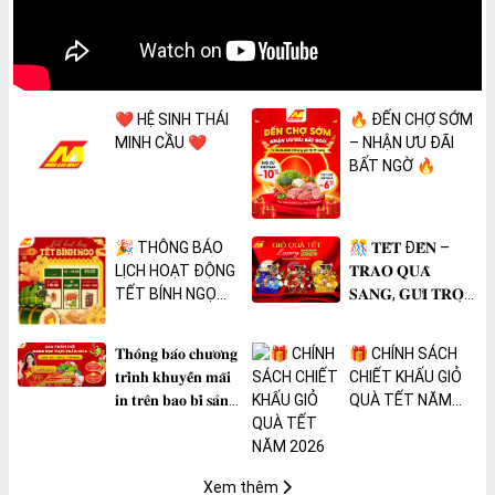
❤️ HỆ SINH THÁI
🔥 ĐẾN CHỢ SỚM
MINH CẦU ❤️
– NHẬN ƯU ĐÃI
BẤT NGỜ 🔥
🎉 THÔNG BÁO
🎊 𝐓𝐄̂́𝐓 Đ𝐄̂́𝐍 –
LỊCH HOẠT ĐỘNG
𝐓𝐑𝐀𝐎 𝐐𝐔𝐀̀
TẾT BÍNH NGỌ
𝐒𝐀𝐍𝐆, 𝐆𝐔̛̉𝐈 𝐓𝐑𝐎̣𝐍
2026 🎉
𝐓𝐀̂𝐌 𝐘́ 🎊
𝐓𝐡𝐨̂𝐧𝐠 𝐛𝐚́𝐨 𝐜𝐡𝐮̛𝐨̛𝐧𝐠
🎁 CHÍNH SÁCH
𝐭𝐫𝐢̀𝐧𝐡 𝐤𝐡𝐮𝐲𝐞̂́𝐧 𝐦𝐚̃𝐢
CHIẾT KHẤU GIỎ
𝐢𝐧 𝐭𝐫𝐞̂𝐧 𝐛𝐚𝐨 𝐛𝐢̀ 𝐬𝐚̉𝐧
QUÀ TẾT NĂM
𝐩𝐡𝐚̂̉𝐦 𝐌𝐀̀𝐍𝐆 𝐁𝐎̣𝐂
2026
𝐓𝐇𝐔̛̣𝐂 𝐏𝐇𝐀̂̉𝐌
𝐏𝐕𝐂 𝐌𝐈𝐂𝐀
Xem thêm