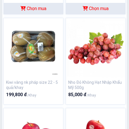
Chọn mua
Chọn mua
Kiwi vàng nk pháp size 22 - 5
Nho Đỏ Không Hạt Nhập Khẩu
quả/khay
Mỹ 500g
199,800 đ
85,000 đ
/Khay
/Khay