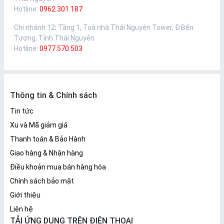
Hotline:
0962.301.187
Chi nhánh 12
:
Tầng 1, Toà nhà Thái Nguyên Tower, Đ.Bến
Tượng, Tỉnh Thái Nguyên
Hotline:
0977.570.503
Thông tin & Chính sách
Tin tức
Xu và Mã giảm giá
Thanh toán & Bảo Hành
Giao hàng & Nhận hàng
Điều khoản mua bán hàng hóa
Chính sách bảo mật
Giới thiệu
Liên hệ
TẢI ỨNG DỤNG TRÊN ĐIỆN THOẠI