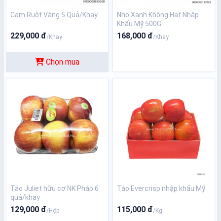
Cam Ruột Vàng 5 Quả/Khay
Nho Xanh Không Hạt Nhập
Khẩu Mỹ 500G
229,000 đ
168,000 đ
/Khay
/Khay
Chọn mua
Táo Juliet hữu cơ NK Pháp 6
Táo Evercrisp nhập khẩu Mỹ
quả/khay
129,000 đ
115,000 đ
/Hộp
/Kg