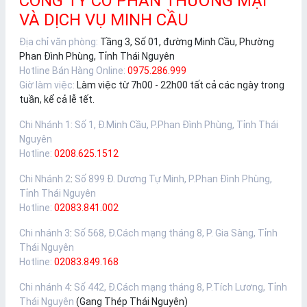
CÔNG TY CỔ PHẦN THƯƠNG MẠI
VÀ DỊCH VỤ MINH CẦU
Địa chỉ văn phòng:
Tầng 3, Số 01, đường Minh Cầu, Phường
Phan Đình Phùng, Tỉnh Thái Nguyên
Hotline Bán Hàng Online:
0975.286.999
Giờ làm việc:
Làm việc từ 7h00 - 22h00 tất cả các ngày trong
tuần, kể cả lễ tết.
Chi Nhánh 1
:
Số 1, Đ.Minh Cầu, P.Phan Đình Phùng, Tỉnh Thái
Nguyên
Hotline:
0208.625.1512
Chi Nhánh 2
:
Số 899 Đ. Dương Tự Minh, P.Phan Đình Phùng,
Tỉnh Thái Nguyên
Hotline:
02083.841.002
Chi nhánh 3
:
Số 568, Đ.Cách mạng tháng 8, P. Gia Sàng, Tỉnh
Thái Nguyên
Hotline:
02083.849.168
Chi nhánh 4
:
Số 442, Đ.Cách mạng tháng 8, P.Tích Lương, Tỉnh
Thái Nguyên
(Gang Thép Thái Nguyên)