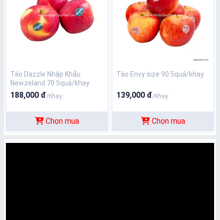
Táo Dazzle Nhập Khẩu
Táo Envy size 90 5quả/khay
Newzeland 70 5quả/khay
188,000 đ
139,000 đ
/Khay
/Khay
Chọn mua
Chọn mua