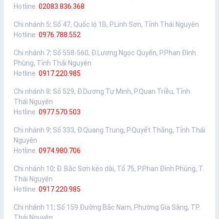
Hotline:
02083.836.368
Chi nhánh 5
:
Số 47, Quốc lộ 1B, P.Linh Sơn, Tỉnh Thái Nguyên
Hotline:
0976.788.552
Chi nhánh 7
:
Số 558-560, Đ.Lương Ngọc Quyến, P.Phan Đình
Phùng, Tỉnh Thái Nguyên
Hotline:
0917.220.985
Chi nhánh 8
:
Số 529, Đ.Dương Tự Minh, P.Quan Triều, Tỉnh
Thái Nguyên
Hotline:
0977.570.503
Chi nhánh 9
:
Số 333, Đ.Quang Trung, P.Quyết Thắng, Tỉnh Thái
Nguyên
Hotline:
0974.980.706
Chi nhánh 10
:
Đ. Bắc Sơn kéo dài, Tổ 75, P.Phan Đình Phùng, T.
Thái Nguyên
Hotline:
0917.220.985
Chi nhánh 11
:
Số 159 Đường Bắc Nam, Phường Gia Sàng, TP.
Thái Nguyên