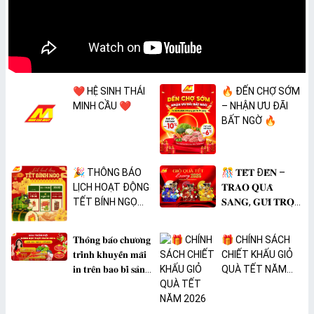
❤️ HỆ SINH THÁI
🔥 ĐẾN CHỢ SỚM
MINH CẦU ❤️
– NHẬN ƯU ĐÃI
BẤT NGỜ 🔥
🎉 THÔNG BÁO
🎊 𝐓𝐄̂́𝐓 Đ𝐄̂́𝐍 –
LỊCH HOẠT ĐỘNG
𝐓𝐑𝐀𝐎 𝐐𝐔𝐀̀
TẾT BÍNH NGỌ
𝐒𝐀𝐍𝐆, 𝐆𝐔̛̉𝐈 𝐓𝐑𝐎̣𝐍
2026 🎉
𝐓𝐀̂𝐌 𝐘́ 🎊
𝐓𝐡𝐨̂𝐧𝐠 𝐛𝐚́𝐨 𝐜𝐡𝐮̛𝐨̛𝐧𝐠
🎁 CHÍNH SÁCH
𝐭𝐫𝐢̀𝐧𝐡 𝐤𝐡𝐮𝐲𝐞̂́𝐧 𝐦𝐚̃𝐢
CHIẾT KHẤU GIỎ
𝐢𝐧 𝐭𝐫𝐞̂𝐧 𝐛𝐚𝐨 𝐛𝐢̀ 𝐬𝐚̉𝐧
QUÀ TẾT NĂM
𝐩𝐡𝐚̂̉𝐦 𝐌𝐀̀𝐍𝐆 𝐁𝐎̣𝐂
2026
𝐓𝐇𝐔̛̣𝐂 𝐏𝐇𝐀̂̉𝐌
𝐏𝐕𝐂 𝐌𝐈𝐂𝐀