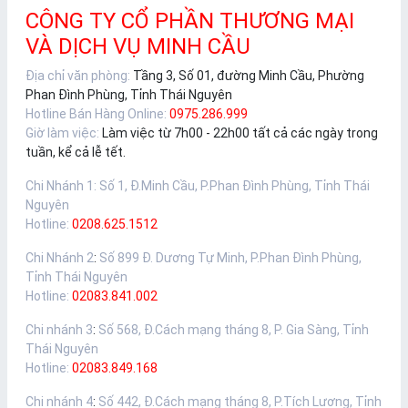
CÔNG TY CỔ PHẦN THƯƠNG MẠI
VÀ DỊCH VỤ MINH CẦU
Địa chỉ văn phòng:
Tầng 3, Số 01, đường Minh Cầu, Phường
Phan Đình Phùng, Tỉnh Thái Nguyên
Hotline Bán Hàng Online:
0975.286.999
Giờ làm việc:
Làm việc từ 7h00 - 22h00 tất cả các ngày trong
tuần, kể cả lễ tết.
Chi Nhánh 1
:
Số 1, Đ.Minh Cầu, P.Phan Đình Phùng, Tỉnh Thái
Nguyên
Hotline:
0208.625.1512
Chi Nhánh 2
:
Số 899 Đ. Dương Tự Minh, P.Phan Đình Phùng,
Tỉnh Thái Nguyên
Hotline:
02083.841.002
Chi nhánh 3
:
Số 568, Đ.Cách mạng tháng 8, P. Gia Sàng, Tỉnh
Thái Nguyên
Hotline:
02083.849.168
Chi nhánh 4
:
Số 442, Đ.Cách mạng tháng 8, P.Tích Lương, Tỉnh