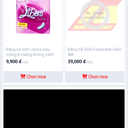
Băng vệ sinh Libera siêu
Băng Vệ Sinh Fumie Ban Đêm
mỏng 8 miếng không cánh
8M
9,900 đ
39,000 đ
/Gói
/Gói
Chọn mua
Chọn mua