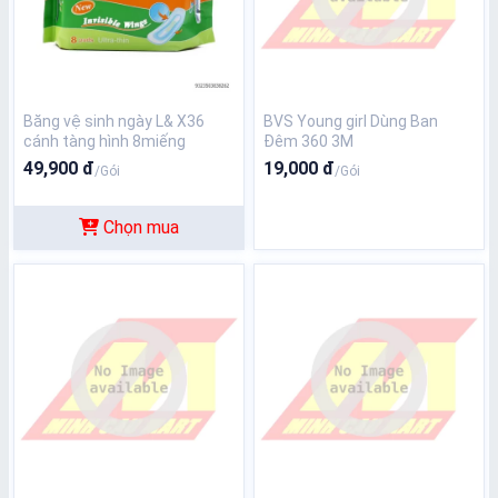
Băng vệ sinh ngày L& X36
BVS Young girl Dùng Ban
cánh tàng hình 8miếng
Đêm 360 3M
49,900 đ
19,000 đ
/Gói
/Gói
Chọn mua