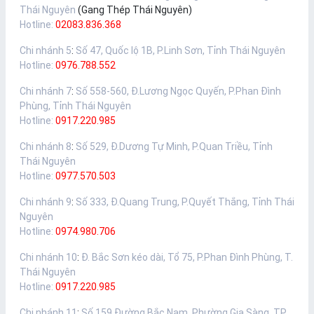
Thái Nguyên
(Gang Thép Thái Nguyên)
Hotline:
02083.836.368
Chi nhánh 5
:
Số 47, Quốc lộ 1B, P.Linh Sơn, Tỉnh Thái Nguyên
Hotline:
0976.788.552
Chi nhánh 7
:
Số 558-560, Đ.Lương Ngọc Quyến, P.Phan Đình
Phùng, Tỉnh Thái Nguyên
Hotline:
0917.220.985
Chi nhánh 8
:
Số 529, Đ.Dương Tự Minh, P.Quan Triều, Tỉnh
Thái Nguyên
Hotline:
0977.570.503
Chi nhánh 9
:
Số 333, Đ.Quang Trung, P.Quyết Thắng, Tỉnh Thái
Nguyên
Hotline:
0974.980.706
Chi nhánh 10
:
Đ. Bắc Sơn kéo dài, Tổ 75, P.Phan Đình Phùng, T.
Thái Nguyên
Hotline:
0917.220.985
Chi nhánh 11
:
Số 159 Đường Bắc Nam, Phường Gia Sàng, TP.