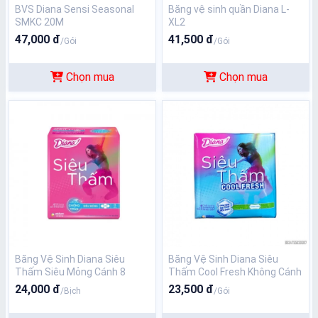
BVS Diana Sensi Seasonal
Băng vệ sinh quần Diana L-
SMKC 20M
XL2
47,000 đ
41,500 đ
/Gói
/Gói
Chọn mua
Chọn mua
Băng Vệ Sinh Diana Siêu
Băng Vệ Sinh Diana Siêu
Thấm Siêu Mỏng Cánh 8
Thấm Cool Fresh Không Cánh
Miếng
8 Miếng
24,000 đ
23,500 đ
/Bịch
/Gói