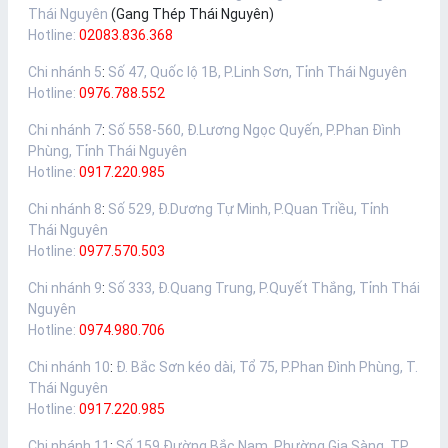
Thái Nguyên
(Gang Thép Thái Nguyên)
Hotline:
02083.836.368
Chi nhánh 5
:
Số 47, Quốc lộ 1B, P.Linh Sơn, Tỉnh Thái Nguyên
Hotline:
0976.788.552
Chi nhánh 7
:
Số 558-560, Đ.Lương Ngọc Quyến, P.Phan Đình
Phùng, Tỉnh Thái Nguyên
Hotline:
0917.220.985
Chi nhánh 8
:
Số 529, Đ.Dương Tự Minh, P.Quan Triều, Tỉnh
Thái Nguyên
Hotline:
0977.570.503
Chi nhánh 9
:
Số 333, Đ.Quang Trung, P.Quyết Thắng, Tỉnh Thái
Nguyên
Hotline:
0974.980.706
Chi nhánh 10
:
Đ. Bắc Sơn kéo dài, Tổ 75, P.Phan Đình Phùng, T.
Thái Nguyên
Hotline:
0917.220.985
Chi nhánh 11
:
Số 159 Đường Bắc Nam, Phường Gia Sàng, TP.