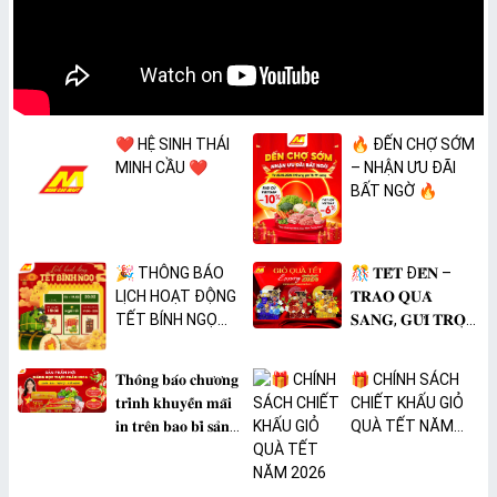
❤️ HỆ SINH THÁI
🔥 ĐẾN CHỢ SỚM
MINH CẦU ❤️
– NHẬN ƯU ĐÃI
BẤT NGỜ 🔥
🎉 THÔNG BÁO
🎊 𝐓𝐄̂́𝐓 Đ𝐄̂́𝐍 –
LỊCH HOẠT ĐỘNG
𝐓𝐑𝐀𝐎 𝐐𝐔𝐀̀
TẾT BÍNH NGỌ
𝐒𝐀𝐍𝐆, 𝐆𝐔̛̉𝐈 𝐓𝐑𝐎̣𝐍
2026 🎉
𝐓𝐀̂𝐌 𝐘́ 🎊
𝐓𝐡𝐨̂𝐧𝐠 𝐛𝐚́𝐨 𝐜𝐡𝐮̛𝐨̛𝐧𝐠
🎁 CHÍNH SÁCH
𝐭𝐫𝐢̀𝐧𝐡 𝐤𝐡𝐮𝐲𝐞̂́𝐧 𝐦𝐚̃𝐢
CHIẾT KHẤU GIỎ
𝐢𝐧 𝐭𝐫𝐞̂𝐧 𝐛𝐚𝐨 𝐛𝐢̀ 𝐬𝐚̉𝐧
QUÀ TẾT NĂM
𝐩𝐡𝐚̂̉𝐦 𝐌𝐀̀𝐍𝐆 𝐁𝐎̣𝐂
2026
𝐓𝐇𝐔̛̣𝐂 𝐏𝐇𝐀̂̉𝐌
𝐏𝐕𝐂 𝐌𝐈𝐂𝐀