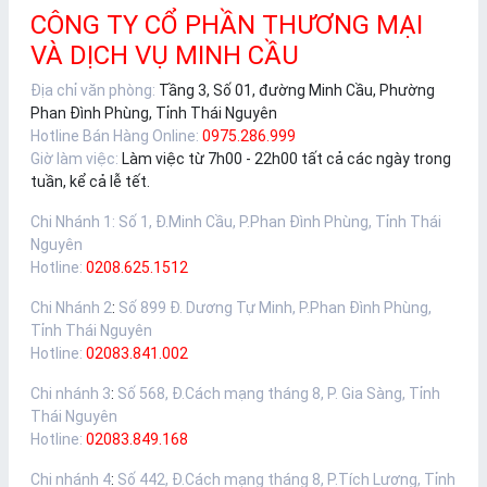
CÔNG TY CỔ PHẦN THƯƠNG MẠI
VÀ DỊCH VỤ MINH CẦU
Địa chỉ văn phòng:
Tầng 3, Số 01, đường Minh Cầu, Phường
Phan Đình Phùng, Tỉnh Thái Nguyên
Hotline Bán Hàng Online:
0975.286.999
Giờ làm việc:
Làm việc từ 7h00 - 22h00 tất cả các ngày trong
tuần, kể cả lễ tết.
Chi Nhánh 1
:
Số 1, Đ.Minh Cầu, P.Phan Đình Phùng, Tỉnh Thái
Nguyên
Hotline:
0208.625.1512
Chi Nhánh 2
:
Số 899 Đ. Dương Tự Minh, P.Phan Đình Phùng,
Tỉnh Thái Nguyên
Hotline:
02083.841.002
Chi nhánh 3
:
Số 568, Đ.Cách mạng tháng 8, P. Gia Sàng, Tỉnh
Thái Nguyên
Hotline:
02083.849.168
Chi nhánh 4
:
Số 442, Đ.Cách mạng tháng 8, P.Tích Lương, Tỉnh