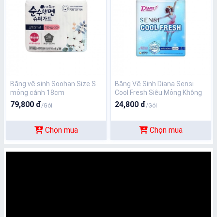
Băng vệ sinh Soohan Size S
Băng Vệ Sinh Diana Sensi
mỏng cánh 18cm
Cool Fresh Siêu Mỏng Không
Cánh 8 Miếng
79,800 đ
24,800 đ
/Gói
/Gói
Chọn mua
Chọn mua