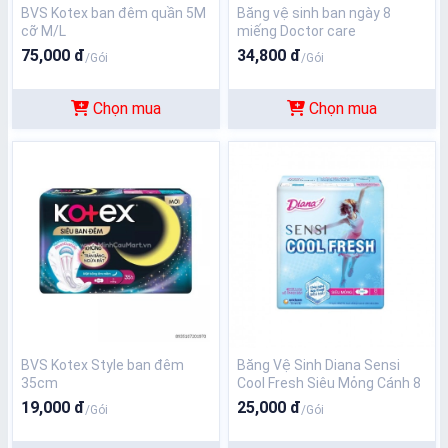
BVS Kotex ban đêm quần 5M
Băng vệ sinh ban ngày 8
cỡ M/L
miếng Doctor care
75,000 đ
34,800 đ
/Gói
/Gói
Chọn mua
Chọn mua
BVS Kotex Style ban đêm
Băng Vệ Sinh Diana Sensi
35cm
Cool Fresh Siêu Mỏng Cánh 8
Miếng
19,000 đ
25,000 đ
/Gói
/Gói