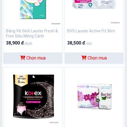
Băng Vệ Sinh Laurier Fresh &
BVS Laurier Active Fit 36m
Free Siêu Mỏng Cánh
38,900 đ
38,500 đ
/Bịch
/Gói
Chọn mua
Chọn mua