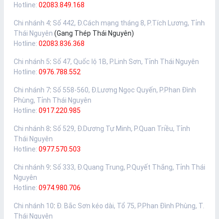
Hotline:
02083.849.168
Chi nhánh 4
:
Số 442, Đ.Cách mạng tháng 8, P.Tích Lương, Tỉnh
Thái Nguyên
(Gang Thép Thái Nguyên)
Hotline:
02083.836.368
Chi nhánh 5
:
Số 47, Quốc lộ 1B, P.Linh Sơn, Tỉnh Thái Nguyên
Hotline:
0976.788.552
Chi nhánh 7
:
Số 558-560, Đ.Lương Ngọc Quyến, P.Phan Đình
Phùng, Tỉnh Thái Nguyên
Hotline:
0917.220.985
Chi nhánh 8
:
Số 529, Đ.Dương Tự Minh, P.Quan Triều, Tỉnh
Thái Nguyên
Hotline:
0977.570.503
Chi nhánh 9
:
Số 333, Đ.Quang Trung, P.Quyết Thắng, Tỉnh Thái
Nguyên
Hotline:
0974.980.706
Chi nhánh 10
:
Đ. Bắc Sơn kéo dài, Tổ 75, P.Phan Đình Phùng, T.
Thái Nguyên