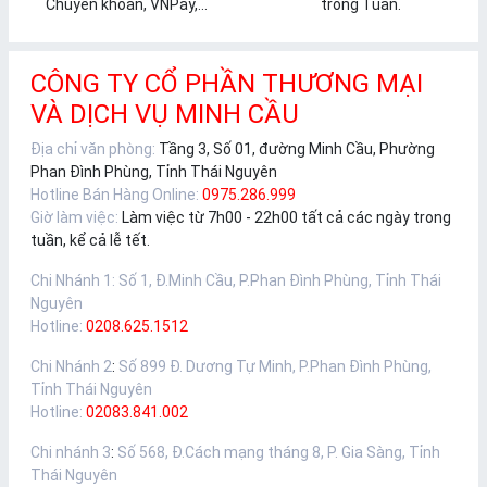
Chuyển khoản, VNPay,...
trong Tuần.
CÔNG TY CỔ PHẦN THƯƠNG MẠI
VÀ DỊCH VỤ MINH CẦU
Địa chỉ văn phòng:
Tầng 3, Số 01, đường Minh Cầu, Phường
Phan Đình Phùng, Tỉnh Thái Nguyên
Hotline Bán Hàng Online:
0975.286.999
Giờ làm việc:
Làm việc từ 7h00 - 22h00 tất cả các ngày trong
tuần, kể cả lễ tết.
Chi Nhánh 1
:
Số 1, Đ.Minh Cầu, P.Phan Đình Phùng, Tỉnh Thái
Nguyên
Hotline:
0208.625.1512
Chi Nhánh 2
:
Số 899 Đ. Dương Tự Minh, P.Phan Đình Phùng,
Tỉnh Thái Nguyên
Hotline:
02083.841.002
Chi nhánh 3
:
Số 568, Đ.Cách mạng tháng 8, P. Gia Sàng, Tỉnh
Thái Nguyên