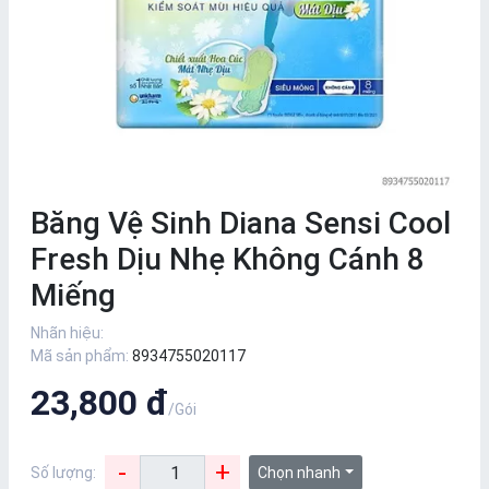
Băng Vệ Sinh Diana Sensi Cool
Fresh Dịu Nhẹ Không Cánh 8
Miếng
Nhãn hiệu:
Mã sản phẩm:
8934755020117
23,800 đ
/Gói
-
+
Số lượng:
Chọn nhanh