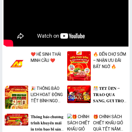
❤️ HỆ SINH THÁI
🔥 ĐẾN CHỢ SỚM
MINH CẦU ❤️
– NHẬN ƯU ĐÃI
BẤT NGỜ 🔥
🎉 THÔNG BÁO
🎊 𝐓𝐄̂́𝐓 Đ𝐄̂́𝐍 –
LỊCH HOẠT ĐỘNG
𝐓𝐑𝐀𝐎 𝐐𝐔𝐀̀
TẾT BÍNH NGỌ
𝐒𝐀𝐍𝐆, 𝐆𝐔̛̉𝐈 𝐓𝐑𝐎̣𝐍
2026 🎉
𝐓𝐀̂𝐌 𝐘́ 🎊
𝐓𝐡𝐨̂𝐧𝐠 𝐛𝐚́𝐨 𝐜𝐡𝐮̛𝐨̛𝐧𝐠
🎁 CHÍNH SÁCH
𝐭𝐫𝐢̀𝐧𝐡 𝐤𝐡𝐮𝐲𝐞̂́𝐧 𝐦𝐚̃𝐢
CHIẾT KHẤU GIỎ
𝐢𝐧 𝐭𝐫𝐞̂𝐧 𝐛𝐚𝐨 𝐛𝐢̀ 𝐬𝐚̉𝐧
QUÀ TẾT NĂM