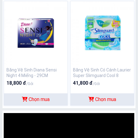
Băng Vệ Sinh Diana Sensi
Băng Vệ Sinh Có Cánh Laurier
Night 4 Miếng - 29CM
Super Slimguard Cool 8
miếng
18,800 đ
41,800 đ
/Gói
/Gói
Chọn mua
Chọn mua