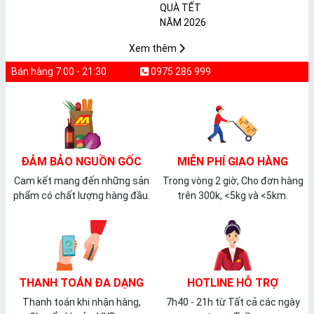
𝐩𝐡𝐚̂̉𝐦 𝐌𝐀̀𝐍𝐆 𝐁𝐎̣𝐂
2026
𝐓𝐇𝐔̛̣𝐂 𝐏𝐇𝐀̂̉𝐌
𝐏𝐕𝐂 𝐌𝐈𝐂𝐀
Xem thêm
Bán hàng 7:00 - 21:30
0975 286 999
ĐẢM BẢO NGUỒN GỐC
MIỄN PHÍ GIAO HÀNG
Cam kết mang đến những sản
Trong vòng 2 giờ, Cho đơn hàng
phẩm có chất lượng hàng đầu.
trên 300k, <5kg và <5km.
THANH TOÁN ĐA DẠNG
HOTLINE HỖ TRỢ
Thanh toán khi nhận hàng,
7h40 - 21h từ Tất cả các ngày