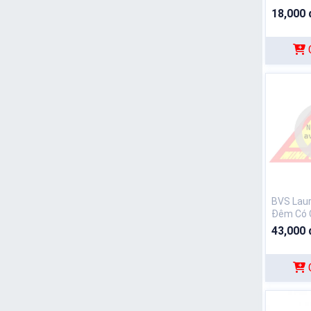
18,000 
BVS Laur
Đêm Có 
43,000 