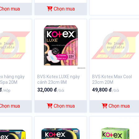
Chọn mua
Chọn mua
ex hàng ngày
BVS Kotex LUXE ngày
BVS Kotex Max Cool
 Spa 20M
cánh 23cm 8M
23cm 20M
đ
32,000 đ
49,800 đ
/Hộp
/Gói
/Gói
Chọn mua
Chọn mua
Chọn mua