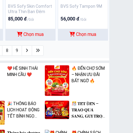
BVS Sofy Skin Comfort
BVS Sofy Tampon 9M
Ultra Thin Ban Đêm
36CM - 12 Miếng
85,000 đ
56,000 đ
/Gói
/Gói
Chọn mua
Chọn mua
8
9
❤️ HỆ SINH THÁI
🔥 ĐẾN CHỢ SỚM
MINH CẦU ❤️
– NHẬN ƯU ĐÃI
BẤT NGỜ 🔥
🎉 THÔNG BÁO
🎊 𝐓𝐄̂́𝐓 Đ𝐄̂́𝐍 –
LỊCH HOẠT ĐỘNG
𝐓𝐑𝐀𝐎 𝐐𝐔𝐀̀
TẾT BÍNH NGỌ
𝐒𝐀𝐍𝐆, 𝐆𝐔̛̉𝐈 𝐓𝐑𝐎̣𝐍
2026 🎉
𝐓𝐀̂𝐌 𝐘́ 🎊
𝐓𝐡𝐨̂𝐧𝐠 𝐛𝐚́𝐨 𝐜𝐡𝐮̛𝐨̛𝐧𝐠
🎁 CHÍNH SÁCH