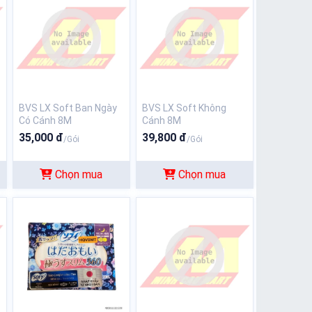
BVS LX Soft Ban Ngày
BVS LX Soft Không
Có Cánh 8M
Cánh 8M
35,000 đ
39,800 đ
/Gói
/Gói
Chọn mua
Chọn mua