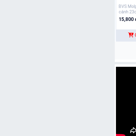
BVS Mol
cánh 23
15,800 