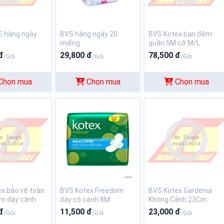
E hàng ngày
BVS hàng ngày 20
BVS Kotex ban đêm
miếng
quần 5M cỡ M/L
đ
29,800 đ
78,500 đ
/Gói
/Gói
/Gói
Chọn mua
Chọn mua
Chọn mua
x bảo vệ toàn
BVS Kotex Freedom
BVS Kotex Gardenia
cm dày cánh
dày có cánh 8M
Không Cánh 23Cm
đ
11,500 đ
23,000 đ
/Gói
/Gói
/Gói