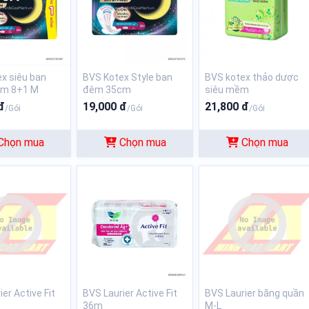
x siêu ban
BVS Kotex Style ban
BVS kotex thảo dược
m 8+1 M
đêm 35cm
siêu mềm
đ
19,000 đ
21,800 đ
/Gói
/Gói
/Gói
Chọn mua
Chọn mua
Chọn mua
er Active Fit
BVS Laurier Active Fit
BVS Laurier băng quần
36m
M-L