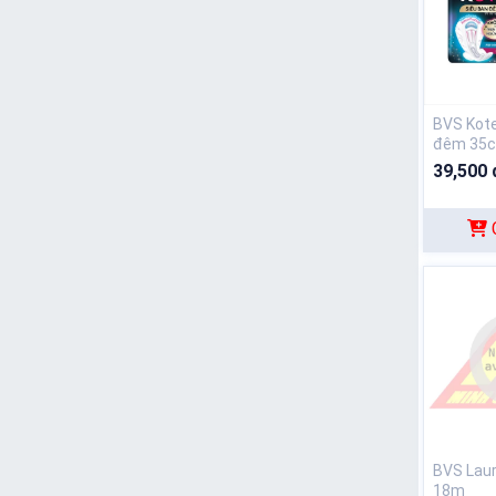
BVS Kote
đêm 35c
39,500 
BVS Lauri
18m