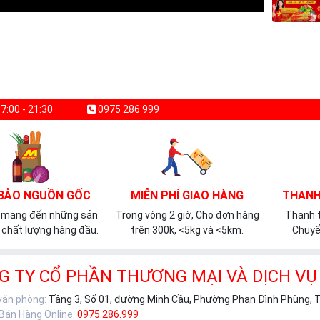
7:00 - 21:30
0975 286 999
BẢO NGUỒN GỐC
MIỄN PHÍ GIAO HÀNG
THANH
 mang đến những sản
Trong vòng 2 giờ, Cho đơn hàng
Thanh t
chất lượng hàng đầu.
trên 300k, <5kg và <5km.
Chuyể
G TY CỔ PHẦN THƯƠNG MẠI VÀ DỊCH VỤ
 văn phòng:
Tầng 3, Số 01, đường Minh Cầu, Phường Phan Đình Phùng, 
 Bán Hàng Online:
0975.286.999