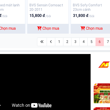
ped mát lạnh
BVS Sensin Comoact
BVS Sofy Comfort
cm
20-2011
23cm cánh
đ
15,800 đ
31,800 đ
/Gói
/Gói
/Gói
Chọn mua
Chọn mua
Chọn mua
1
2
3
4
5
6
7