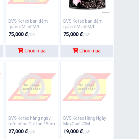
BVS Kotex ban đêm
BVS Kotex ban đêm
quần 5M cỡ M/L
quần 5M cỡ M/L
75,000 đ
75,000 đ
/Gói
/Gói
Chọn mua
Chọn mua
BVS Kotex hàng ngày
BVS Kotex Hàng Ngày
mặt bông Cotton 19cm
MaxCool 20M
27,000 đ
19,000 đ
/Gói
/Gói