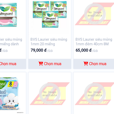
ier siêu mỏng
BVS Laurier siêu mỏng
BVS Laurier siêu mỏng
miếng dành
1mm 20 miếng
1mm đêm 40cm 8M
y
đ
79,000 đ
65,000 đ
/Gói
/Gói
/Gói
Chọn mua
Chọn mua
Chọn mua