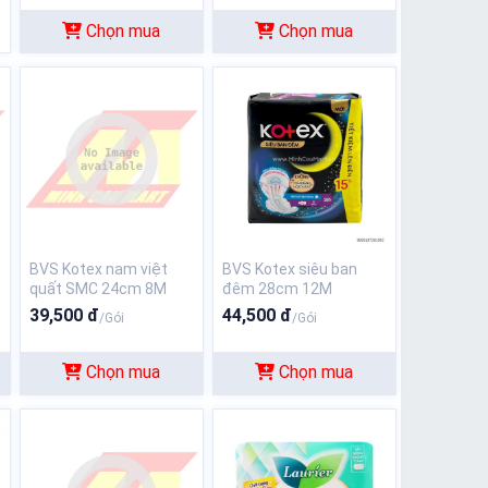
Chọn mua
Chọn mua
BVS Kotex nam việt
BVS Kotex siêu ban
quất SMC 24cm 8M
đêm 28cm 12M
39,500 đ
44,500 đ
/Gói
/Gói
Chọn mua
Chọn mua