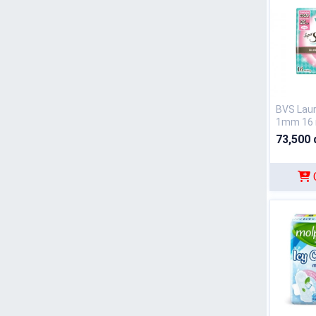
BVS Laur
1mm 16 
cho ngà
73,500 