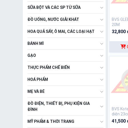
SỮA BỘT VÀ CÁC SP TỪ SỮA
ĐỒ UỐNG, NƯỚC GIẢI KHÁT
BVS GLE
20M
32,800 
HOA QUẢ SẤY, Ô MAI, CÁC LOẠI HẠT
BÁNH MÌ
GẠO
THỰC PHẨM CHẾ BIẾN
HOÁ PHẨM
MẸ VÀ BÉ
ĐỒ ĐIỆN, THIẾT BỊ, PHỤ KIỆN GIA
BVS Kote
ĐÌNH
diện 23
20M
41,500 
MỸ PHẨM & THỜI TRANG