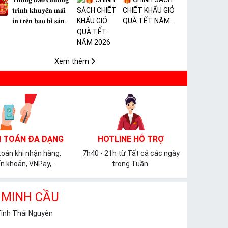
𝐭𝐫𝐢̀𝐧𝐡 𝐤𝐡𝐮𝐲𝐞̂́𝐧 𝐦𝐚̃𝐢
CHIẾT KHẤU GIỎ
𝐢𝐧 𝐭𝐫𝐞̂𝐧 𝐛𝐚𝐨 𝐛𝐢̀ 𝐬𝐚̉𝐧
QUÀ TẾT NĂM
𝐩𝐡𝐚̂̉𝐦 𝐌𝐀̀𝐍𝐆 𝐁𝐎̣𝐂
2026
𝐓𝐇𝐔̛̣𝐂 𝐏𝐇𝐀̂̉𝐌 𝐏𝐕𝐂
𝐌𝐈𝐂𝐀
Xem thêm
 TOÁN ĐA DẠNG
HOTLINE HỖ TRỢ
oán khi nhận hàng,
7h40 - 21h từ Tất cả các ngày
n khoản, VNPay,...
trong Tuần.
 MINH CẦU
Tỉnh Thái Nguyên