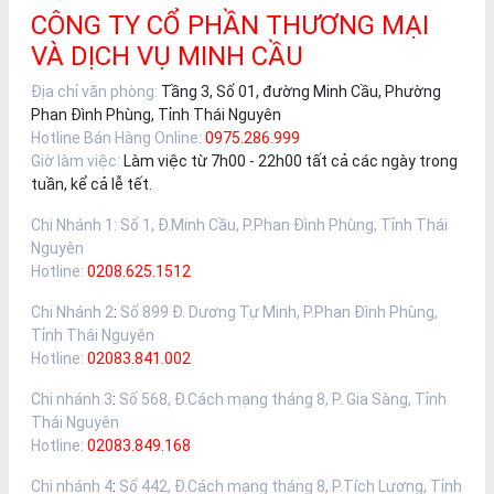
CÔNG TY CỔ PHẦN THƯƠNG MẠI
VÀ DỊCH VỤ MINH CẦU
Địa chỉ văn phòng:
Tầng 3, Số 01, đường Minh Cầu, Phường
Phan Đình Phùng, Tỉnh Thái Nguyên
Hotline Bán Hàng Online:
0975.286.999
Giờ làm việc:
Làm việc từ 7h00 - 22h00 tất cả các ngày trong
tuần, kể cả lễ tết.
Chi Nhánh 1
:
Số 1, Đ.Minh Cầu, P.Phan Đình Phùng, Tỉnh Thái
Nguyên
Hotline:
0208.625.1512
Chi Nhánh 2
:
Số 899 Đ. Dương Tự Minh, P.Phan Đình Phùng,
Tỉnh Thái Nguyên
Hotline:
02083.841.002
Chi nhánh 3
:
Số 568, Đ.Cách mạng tháng 8, P. Gia Sàng, Tỉnh
Thái Nguyên
Hotline:
02083.849.168
Chi nhánh 4
:
Số 442, Đ.Cách mạng tháng 8, P.Tích Lương, Tỉnh