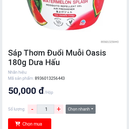
Sáp Thơm Đuổi Muỗi Oasis
180g Dưa Hấu
Nhãn hiệu:
Mã sản phẩm:
8936013256443
50,000 đ
/Hộp
-
+
Số lượng:
Chọn nhanh
Chọn mua