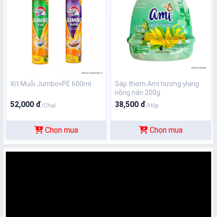
Xịt Muỗi JumbovPE 600ml
Sáp thơm Ami hương ylang
nồng nàn 200g
52,000 đ
38,500 đ
/Chai
/Hộp
Chọn mua
Chọn mua