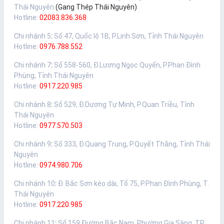
Thái Nguyên
(Gang Thép Thái Nguyên)
Hotline:
02083.836.368
Chi nhánh 5
:
Số 47, Quốc lộ 1B, P.Linh Sơn, Tỉnh Thái Nguyên
Hotline:
0976.788.552
Chi nhánh 7
:
Số 558-560, Đ.Lương Ngọc Quyến, P.Phan Đình
Phùng, Tỉnh Thái Nguyên
Hotline:
0917.220.985
Chi nhánh 8
:
Số 529, Đ.Dương Tự Minh, P.Quan Triều, Tỉnh
Thái Nguyên
Hotline:
0977.570.503
Chi nhánh 9
:
Số 333, Đ.Quang Trung, P.Quyết Thắng, Tỉnh Thái
Nguyên
Hotline:
0974.980.706
Chi nhánh 10
:
Đ. Bắc Sơn kéo dài, Tổ 75, P.Phan Đình Phùng, T.
Thái Nguyên
Hotline:
0917.220.985
Chi nhánh 11
:
Số 159 Đường Bắc Nam, Phường Gia Sàng, TP.