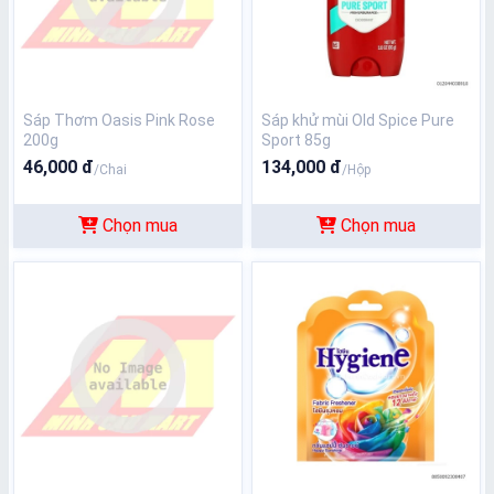
Sáp Thơm Oasis Pink Rose
Sáp khử mùi Old Spice Pure
200g
Sport 85g
46,000 đ
134,000 đ
/Chai
/Hộp
Chọn mua
Chọn mua