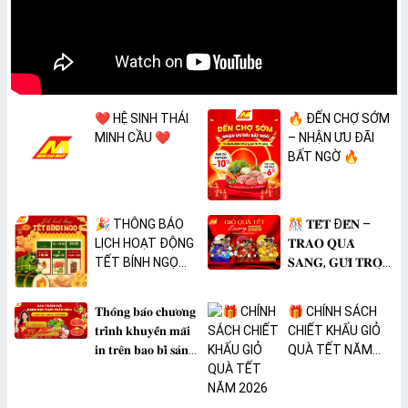
❤️ HỆ SINH THÁI
🔥 ĐẾN CHỢ SỚM
MINH CẦU ❤️
– NHẬN ƯU ĐÃI
BẤT NGỜ 🔥
🎉 THÔNG BÁO
🎊 𝐓𝐄̂́𝐓 Đ𝐄̂́𝐍 –
LỊCH HOẠT ĐỘNG
𝐓𝐑𝐀𝐎 𝐐𝐔𝐀̀
TẾT BÍNH NGỌ
𝐒𝐀𝐍𝐆, 𝐆𝐔̛̉𝐈 𝐓𝐑𝐎̣𝐍
2026 🎉
𝐓𝐀̂𝐌 𝐘́ 🎊
𝐓𝐡𝐨̂𝐧𝐠 𝐛𝐚́𝐨 𝐜𝐡𝐮̛𝐨̛𝐧𝐠
🎁 CHÍNH SÁCH
𝐭𝐫𝐢̀𝐧𝐡 𝐤𝐡𝐮𝐲𝐞̂́𝐧 𝐦𝐚̃𝐢
CHIẾT KHẤU GIỎ
𝐢𝐧 𝐭𝐫𝐞̂𝐧 𝐛𝐚𝐨 𝐛𝐢̀ 𝐬𝐚̉𝐧
QUÀ TẾT NĂM
𝐩𝐡𝐚̂̉𝐦 𝐌𝐀̀𝐍𝐆 𝐁𝐎̣𝐂
2026
𝐓𝐇𝐔̛̣𝐂 𝐏𝐇𝐀̂̉𝐌
𝐏𝐕𝐂 𝐌𝐈𝐂𝐀