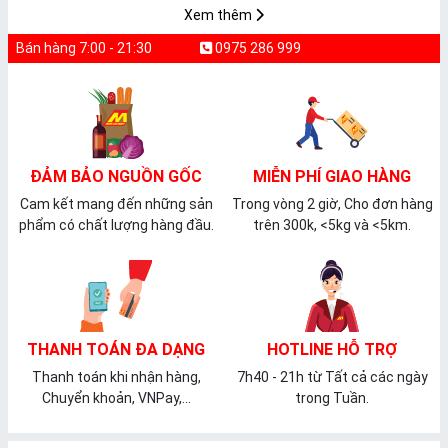
Xem thêm
Bán hàng 7:00 - 21:30
0975 286 999
ĐẢM BẢO NGUỒN GỐC
MIỄN PHÍ GIAO HÀNG
Cam kết mang đến những sản
Trong vòng 2 giờ, Cho đơn hàng
phẩm có chất lượng hàng đầu.
trên 300k, <5kg và <5km.
THANH TOÁN ĐA DẠNG
HOTLINE HỖ TRỢ
Thanh toán khi nhận hàng,
7h40 - 21h từ Tất cả các ngày
Chuyển khoản, VNPay,...
trong Tuần.