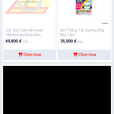
Cốc thả Toilet Mr Fresh
Bột Thông Tắc Đường Ống
180ml màu hồng đậm
Nhà Tắm
49,800 đ
35,000 đ
/Cốc
/Gói
Chọn mua
Chọn mua