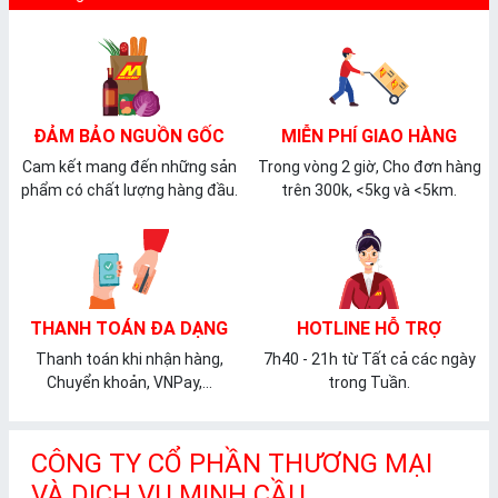
ĐẢM BẢO NGUỒN GỐC
MIỄN PHÍ GIAO HÀNG
Cam kết mang đến những sản
Trong vòng 2 giờ, Cho đơn hàng
phẩm có chất lượng hàng đầu.
trên 300k, <5kg và <5km.
THANH TOÁN ĐA DẠNG
HOTLINE HỖ TRỢ
Thanh toán khi nhận hàng,
7h40 - 21h từ Tất cả các ngày
Chuyển khoản, VNPay,...
trong Tuần.
CÔNG TY CỔ PHẦN THƯƠNG MẠI
VÀ DỊCH VỤ MINH CẦU