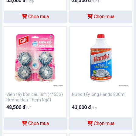
55,000 đ
26,500 đ
/Hộp
/Chai
Chọn mua
Chọn mua
Viên tẩy bồn cấu Gift (4*55G)
Nước tẩy lồng Hando 800ml
Hương Hoa Thơm Ngát
48,500 đ
43,000 đ
/Vỉ
/Lọ
Chọn mua
Chọn mua