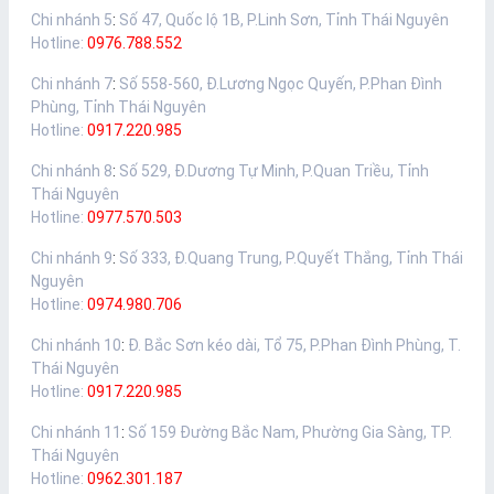
Chi nhánh 5
:
Số 47, Quốc lộ 1B, P.Linh Sơn, Tỉnh Thái Nguyên
Hotline:
0976.788.552
Chi nhánh 7
:
Số 558-560, Đ.Lương Ngọc Quyến, P.Phan Đình
Phùng, Tỉnh Thái Nguyên
Hotline:
0917.220.985
Chi nhánh 8
:
Số 529, Đ.Dương Tự Minh, P.Quan Triều, Tỉnh
Thái Nguyên
Hotline:
0977.570.503
Chi nhánh 9
:
Số 333, Đ.Quang Trung, P.Quyết Thắng, Tỉnh Thái
Nguyên
Hotline:
0974.980.706
Chi nhánh 10
:
Đ. Bắc Sơn kéo dài, Tổ 75, P.Phan Đình Phùng, T.
Thái Nguyên
Hotline:
0917.220.985
Chi nhánh 11
:
Số 159 Đường Bắc Nam, Phường Gia Sàng, TP.
Thái Nguyên
Hotline:
0962.301.187