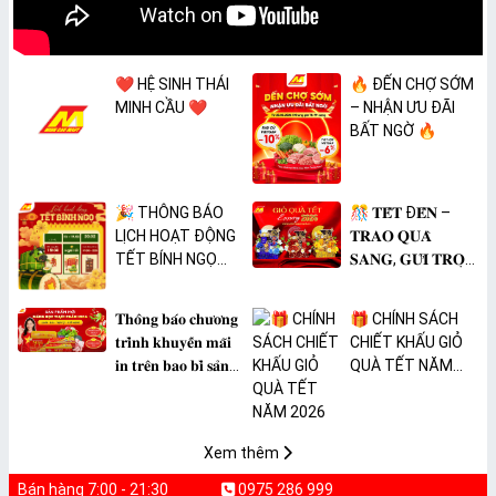
❤️ HỆ SINH THÁI
🔥 ĐẾN CHỢ SỚM
MINH CẦU ❤️
– NHẬN ƯU ĐÃI
BẤT NGỜ 🔥
🎉 THÔNG BÁO
🎊 𝐓𝐄̂́𝐓 Đ𝐄̂́𝐍 –
LỊCH HOẠT ĐỘNG
𝐓𝐑𝐀𝐎 𝐐𝐔𝐀̀
TẾT BÍNH NGỌ
𝐒𝐀𝐍𝐆, 𝐆𝐔̛̉𝐈 𝐓𝐑𝐎̣𝐍
2026 🎉
𝐓𝐀̂𝐌 𝐘́ 🎊
𝐓𝐡𝐨̂𝐧𝐠 𝐛𝐚́𝐨 𝐜𝐡𝐮̛𝐨̛𝐧𝐠
🎁 CHÍNH SÁCH
𝐭𝐫𝐢̀𝐧𝐡 𝐤𝐡𝐮𝐲𝐞̂́𝐧 𝐦𝐚̃𝐢
CHIẾT KHẤU GIỎ
𝐢𝐧 𝐭𝐫𝐞̂𝐧 𝐛𝐚𝐨 𝐛𝐢̀ 𝐬𝐚̉𝐧
QUÀ TẾT NĂM
𝐩𝐡𝐚̂̉𝐦 𝐌𝐀̀𝐍𝐆 𝐁𝐎̣𝐂
2026
𝐓𝐇𝐔̛̣𝐂 𝐏𝐇𝐀̂̉𝐌
𝐏𝐕𝐂 𝐌𝐈𝐂𝐀
Xem thêm
Bán hàng 7:00 - 21:30
0975 286 999