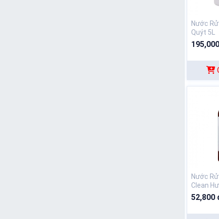
Nước Rử
Quýt 5L
195,000
Nước Rửa
Clean H
800ML
52,800 