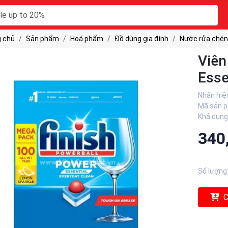
 chủ
Sản phẩm
Hoá phẩm
Đồ dùng gia đình
Nước rửa chén
Viên
Esse
Nhãn hiệ
Mã sản 
Khả dụng
340
Số lượng
C