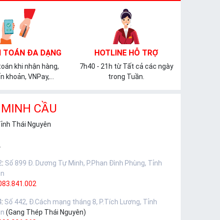
 TOÁN ĐA DẠNG
HOTLINE HỖ TRỢ
oán khi nhận hàng,
7h40 - 21h từ Tất cả các ngày
n khoản, VNPay,...
trong Tuần.
 MINH CẦU
Tỉnh Thái Nguyên
.
2
:
Số 899 Đ. Dương Tự Minh, P.Phan Đình Phùng, Tỉnh
ên
083.841.002
4
:
Số 442, Đ.Cách mạng tháng 8, P.Tích Lương, Tỉnh
ên
(Gang Thép Thái Nguyên)