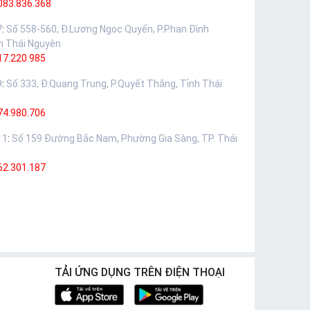
083.836.368
7
:
Số 558-560, Đ.Lương Ngọc Quyến, P.Phan Đình
h Thái Nguyên
17.220.985
9
:
Số 333, Đ.Quang Trung, P.Quyết Thắng, Tỉnh Thái
74.980.706
11
:
Số 159 Đường Bắc Nam, Phường Gia Sàng, TP. Thái
62.301.187
TẢI ỨNG DỤNG TRÊN ĐIỆN THOẠI