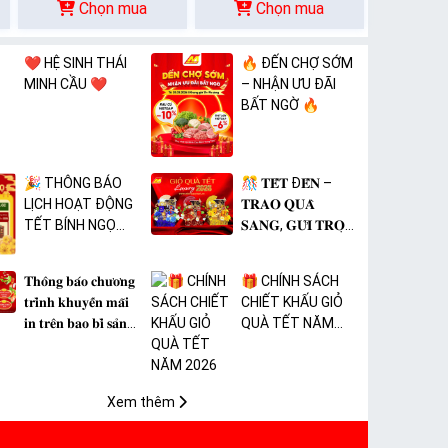
Chọn mua
Chọn mua
❤️ HỆ SINH THÁI
🔥 ĐẾN CHỢ SỚM
MINH CẦU ❤️
– NHẬN ƯU ĐÃI
BẤT NGỜ 🔥
🎉 THÔNG BÁO
🎊 𝐓𝐄̂́𝐓 Đ𝐄̂́𝐍 –
LỊCH HOẠT ĐỘNG
𝐓𝐑𝐀𝐎 𝐐𝐔𝐀̀
TẾT BÍNH NGỌ
𝐒𝐀𝐍𝐆, 𝐆𝐔̛̉𝐈 𝐓𝐑𝐎̣𝐍
2026 🎉
𝐓𝐀̂𝐌 𝐘́ 🎊
𝐓𝐡𝐨̂𝐧𝐠 𝐛𝐚́𝐨 𝐜𝐡𝐮̛𝐨̛𝐧𝐠
🎁 CHÍNH SÁCH
𝐭𝐫𝐢̀𝐧𝐡 𝐤𝐡𝐮𝐲𝐞̂́𝐧 𝐦𝐚̃𝐢
CHIẾT KHẤU GIỎ
𝐢𝐧 𝐭𝐫𝐞̂𝐧 𝐛𝐚𝐨 𝐛𝐢̀ 𝐬𝐚̉𝐧
QUÀ TẾT NĂM
𝐩𝐡𝐚̂̉𝐦 𝐌𝐀̀𝐍𝐆 𝐁𝐎̣𝐂
2026
𝐓𝐇𝐔̛̣𝐂 𝐏𝐇𝐀̂̉𝐌 𝐏𝐕𝐂
𝐌𝐈𝐂𝐀
Xem thêm