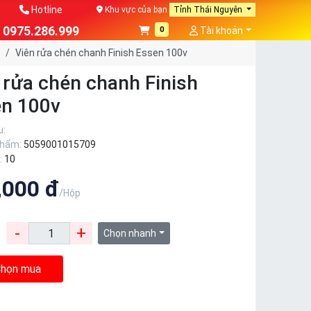
Hotline
Khu vực của bạn
Tỉnh Thái Nguyên
0975.286.999
0
Tài khoản
Viên rửa chén chanh Finish Essen 100v
 rửa chén chanh Finish
n 100v
u:
phẩm:
5059001015709
:
10
,000 đ
/Hộp
-
+
:
Chọn nhanh
họn mua