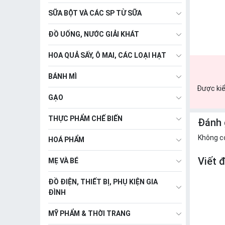
SỮA BỘT VÀ CÁC SP TỪ SỮA
ĐỒ UỐNG, NƯỚC GIẢI KHÁT
HOA QUẢ SẤY, Ô MAI, CÁC LOẠI HẠT
BÁNH MÌ
Được kiể
GẠO
THỰC PHẨM CHẾ BIẾN
Đánh 
Không c
HOÁ PHẨM
Viết 
MẸ VÀ BÉ
ĐỒ ĐIỆN, THIẾT BỊ, PHỤ KIỆN GIA
ĐÌNH
MỸ PHẨM & THỜI TRANG