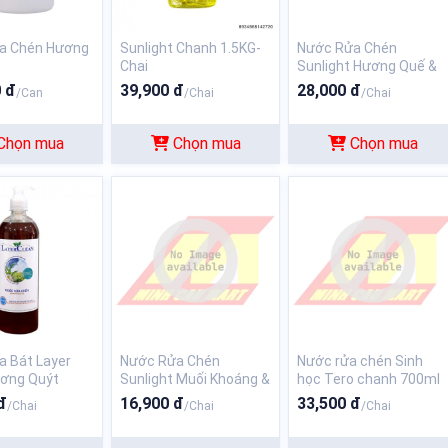
a Chén Hương
Sunlight Chanh 1.5KG-
Nước Rửa Chén
Chai
Sunlight Hương Quế &
Bồ Hòn 750G
 đ
39,900 đ
28,000 đ
/Can
/Chai
/Chai
Chọn mua
Chọn mua
Chọn mua
 Bát Layer
Nước Rửa Chén
Nước rửa chén Sinh
ương Quýt
Sunlight Muối Khoáng &
học Tero chanh 700ml
Lô Hội 400gr
đ
16,900 đ
33,500 đ
/Chai
/Chai
/Chai