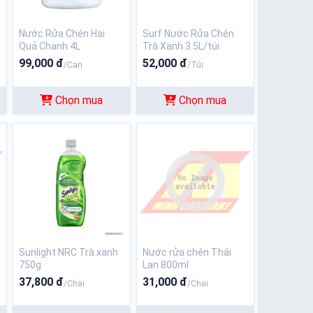
Nước Rửa Chén Hai
Surf Nước Rửa Chén
Quả Chanh 4L
Trà Xanh 3.5L/túi
99,000 đ
52,000 đ
/Can
/Túi
Chọn mua
Chọn mua
Sunlight NRC Trà xanh
Nước rửa chén Thái
750g
Lan 800ml
37,800 đ
31,000 đ
/Chai
/Chai