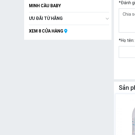
*
Đánh g
MINH CẦU BABY
ƯU ĐÃI TỪ HÃNG
XEM 8 CỬA HÀNG
*
Họ tên:
Sản p