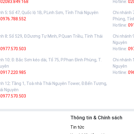
02083.849.168
Hotline:
02
nh 5
:
Số 47, Quốc lộ 1B, P.Linh Sơn, Tỉnh Thái Nguyên
Chi nhánh 
:
0976.788.552
Phùng, Tỉn
Hotline:
09
nh 8
:
Số 529, Đ.Dương Tự Minh, P.Quan Triều, Tỉnh Thái
Chi nhánh 
Nguyên
:
0977.570.503
Hotline:
09
nh 10
:
Đ. Bắc Sơn kéo dài, Tổ 75, P.Phan Đình Phùng, T.
Chi nhánh 
guyên
Nguyên
:
0917.220.985
Hotline:
09
nh 12
:
Tầng 1, Toà nhà Thái Nguyên Tower, Đ.Bến Tượng,
ái Nguyên
:
0977.570.503
Thông tin & Chính sách
Tin tức