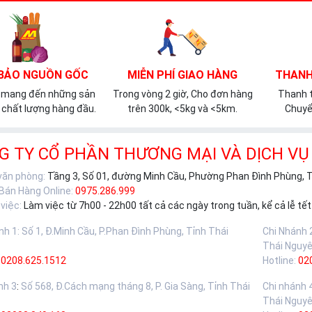
BẢO NGUỒN GỐC
MIỄN PHÍ GIAO HÀNG
THANH
 mang đến những sản
Trong vòng 2 giờ, Cho đơn hàng
Thanh t
chất lượng hàng đầu.
trên 300k, <5kg và <5km.
Chuyể
G TY CỔ PHẦN THƯƠNG MẠI VÀ DỊCH VỤ
 văn phòng:
Tầng 3, Số 01, đường Minh Cầu, Phường Phan Đình Phùng, 
 Bán Hàng Online:
0975.286.999
việc:
Làm việc từ 7h00 - 22h00 tất cả các ngày trong tuần, kể cả lễ tết
nh 1
:
Số 1, Đ.Minh Cầu, P.Phan Đình Phùng, Tỉnh Thái
Chi Nhánh 
Thái Nguy
0208.625.1512
Hotline:
02
nh 3
:
Số 568, Đ.Cách mạng tháng 8, P. Gia Sàng, Tỉnh Thái
Chi nhánh 
Thái Nguy