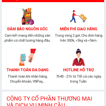
ĐẢM BẢO NGUỒN GỐC
MIỄN PHÍ GIAO HÀNG
Cam kết mang đến những sản
Trong vòng 2 giờ, Cho đơn hàng
phẩm có chất lượng hàng đầu.
trên 300k, <5kg và <5km.
THANH TOÁN ĐA DẠNG
HOTLINE HỖ TRỢ
Thanh toán khi nhận hàng,
7h40 - 21h từ Tất cả các ngày
Chuyển khoản, VNPay,...
trong Tuần.
CÔNG TY CỔ PHẦN THƯƠNG MẠI
VÀ DỊCH VỤ MINH CẦU