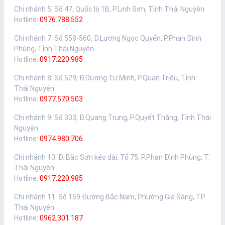
Chi nhánh 5
:
Số 47, Quốc lộ 1B, P.Linh Sơn, Tỉnh Thái Nguyên
Hotline:
0976.788.552
Chi nhánh 7
:
Số 558-560, Đ.Lương Ngọc Quyến, P.Phan Đình
Phùng, Tỉnh Thái Nguyên
Hotline:
0917.220.985
Chi nhánh 8
:
Số 529, Đ.Dương Tự Minh, P.Quan Triều, Tỉnh
Thái Nguyên
Hotline:
0977.570.503
Chi nhánh 9
:
Số 333, Đ.Quang Trung, P.Quyết Thắng, Tỉnh Thái
Nguyên
Hotline:
0974.980.706
Chi nhánh 10
:
Đ. Bắc Sơn kéo dài, Tổ 75, P.Phan Đình Phùng, T.
Thái Nguyên
Hotline:
0917.220.985
Chi nhánh 11
:
Số 159 Đường Bắc Nam, Phường Gia Sàng, TP.
Thái Nguyên
Hotline:
0962.301.187