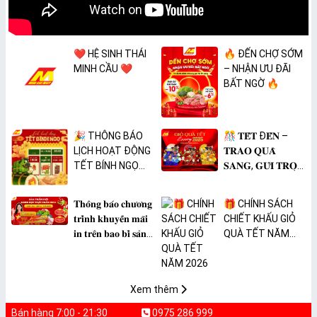
❤️ HỆ SINH THÁI
🔥 ĐẾN CHỢ SỚM
MINH CẦU ❤️
– NHẬN ƯU ĐÃI
BẤT NGỜ 🔥
🎉 THÔNG BÁO
🎊 𝐓𝐄̂́𝐓 Đ𝐄̂́𝐍 –
LỊCH HOẠT ĐỘNG
𝐓𝐑𝐀𝐎 𝐐𝐔𝐀̀
TẾT BÍNH NGỌ
𝐒𝐀𝐍𝐆, 𝐆𝐔̛̉𝐈 𝐓𝐑𝐎̣𝐍
2026 🎉
𝐓𝐀̂𝐌 𝐘́ 🎊
𝐓𝐡𝐨̂𝐧𝐠 𝐛𝐚́𝐨 𝐜𝐡𝐮̛𝐨̛𝐧𝐠
🎁 CHÍNH SÁCH
𝐭𝐫𝐢̀𝐧𝐡 𝐤𝐡𝐮𝐲𝐞̂́𝐧 𝐦𝐚̃𝐢
CHIẾT KHẤU GIỎ
𝐢𝐧 𝐭𝐫𝐞̂𝐧 𝐛𝐚𝐨 𝐛𝐢̀ 𝐬𝐚̉𝐧
QUÀ TẾT NĂM
𝐩𝐡𝐚̂̉𝐦 𝐌𝐀̀𝐍𝐆 𝐁𝐎̣𝐂
2026
𝐓𝐇𝐔̛̣𝐂 𝐏𝐇𝐀̂̉𝐌
𝐏𝐕𝐂 𝐌𝐈𝐂𝐀
Xem thêm
Bán hàng 7:00 - 21:30
0975 286 999