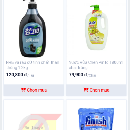
NRB và rau cỦ tinh chất than
Nước Rửa Chén Pinto 1800ml
thông 1.2kg
chai trắng
120,800 đ
79,900 đ
/Túi
/Chai
Chọn mua
Chọn mua