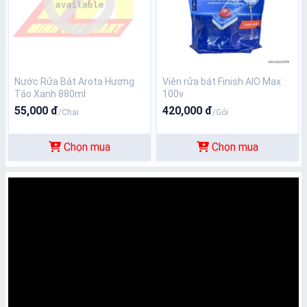
Nước Rửa Bát Arota Hương
Viên rửa bát Finish AIO Max
Táo Xanh 880ml
100v
55,000 đ
420,000 đ
/Chai
/Gói
Chọn mua
Chọn mua