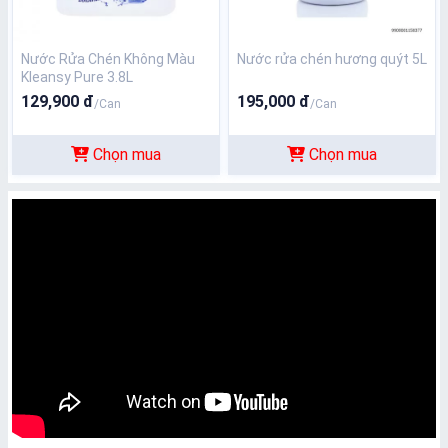
Nước Rửa Chén Không Màu
Nước rửa chén hương quýt 5L
Kleansy Pure 3.8L
129,900 đ
195,000 đ
/Can
/Can
Chọn mua
Chọn mua