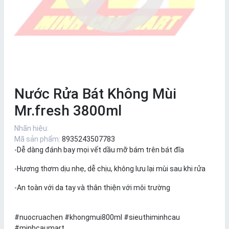
Nước Rửa Bát Không Mùi
Mr.fresh 3800ml
Nhãn hiệu:
Mã sản phẩm:
8935243507783
-Dễ dàng đánh bay mọi vết dầu mỡ bám trên bát đĩa
-Hương thơm dịu nhẹ, dễ chịu, không lưu lại mùi sau khi rửa
-An toàn với da tay và thân thiện với môi trường
#nuocruachen #khongmui800ml
#sieuthiminhcau
#minhcaumart