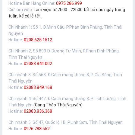
Hotline Bán Hàng Online:
0975.286.999
Giờ làm việc:
Làm việc từ 7h00 - 22h00 tất cả các ngày trong
tuần, kể cả lễ tết.
Chi Nhánh 1
:
Số 1, Đ.Minh Cầu, P.Phan Đình Phùng, Tỉnh Thái
Nguyên
Hotline:
0208.625.1512
Chi Nhánh 2
:
Số 899 Đ. Dương Tự Minh, P.Phan Đình Phùng,
Tỉnh Thái Nguyên
Hotline:
02083.841.002
Chi nhánh 3
:
Số 568, Đ.Cách mạng tháng 8, P. Gia Sàng, Tỉnh
Thái Nguyên
Hotline:
02083.849.168
Chi nhánh 4
:
Số 442, Đ.Cách mạng tháng 8, P.Tích Lương, Tỉnh
Thái Nguyên
(Gang Thép Thái Nguyên)
Hotline:
02083.836.368
Chi nhánh 5
:
Số 47, Quốc lộ 1B, P.Linh Sơn, Tỉnh Thái Nguyên
Hotline:
0976.788.552