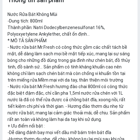
Thông tin sản phẩm
Nước Rửa Bát Không Mùi
-Dung tích: 800ml
Thành phần: Natri Dodecylbenzenesulfonat 16%,
Polyoxyetylene Ankylether, chất ổn định...
* MÔ TẢ SẢN PHẨM
- Nước rửa bát Mr.Fresh có công thức gồm các chất tách bề
mặt, dễ dàng làm sạch mọi bề mặt tiếp xúc, mang lại sự sáng
bóng cho những đồ dùng trong gia đình như chén bát, đồ thủy
tinh, đồ sành sứ... Sản phẩm có tính kháng khuẩn cao nên
không chỉ làm sạch chén bát mà còn chống vi khuẩn tồn tại
trên miếng rửa.Mềm mại với da tay​, thân thiện môi trường
- Nước rửa bát Mr.Fresh hương đào chai 800ml có công thức
đặc biệt đậm đặc, chỉ cần pha 1,5ml nước rửa chén với 1L
nước là đã có thể rửa được cả chồng bát đĩa, xoong nồi, rất
tiết kiệm chi phí và thời gian. - Hương đào thơm dịu nhẹ từ
nước rửa bát, mang lại cảm giác thoải mái, dễ chịu. Sản phẩm
rất an toàn và không làm hại da tay khi sử dụng.
+ Ưu điểm nổi bật :
-Dễ dàng đánh bay mọi vết dầu mỡ bám trên bát đĩa
-Hương thơm dịu nhẹ, dễ chịu, không lưu lại mùi sau khi rửa