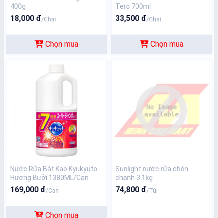
400g
Tero 700ml
18,000 đ
33,500 đ
/Chai
/Chai
Chọn mua
Chọn mua
N­ước Rửa Bát Kao Kyukyuto
Sunlight nước rửa chén
Hương Bưởi 1380ML/Can
chanh 3.1kg
169,000 đ
74,800 đ
/Can
/Túi
Chọn mua