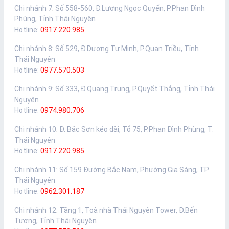
Chi nhánh 7
:
Số 558-560, Đ.Lương Ngọc Quyến, P.Phan Đình
Phùng, Tỉnh Thái Nguyên
Hotline:
0917.220.985
Chi nhánh 8
:
Số 529, Đ.Dương Tự Minh, P.Quan Triều, Tỉnh
Thái Nguyên
Hotline:
0977.570.503
Chi nhánh 9
:
Số 333, Đ.Quang Trung, P.Quyết Thắng, Tỉnh Thái
Nguyên
Hotline:
0974.980.706
Chi nhánh 10
:
Đ. Bắc Sơn kéo dài, Tổ 75, P.Phan Đình Phùng, T.
Thái Nguyên
Hotline:
0917.220.985
Chi nhánh 11
:
Số 159 Đường Bắc Nam, Phường Gia Sàng, TP.
Thái Nguyên
Hotline:
0962.301.187
Chi nhánh 12
:
Tầng 1, Toà nhà Thái Nguyên Tower, Đ.Bến
Tượng, Tỉnh Thái Nguyên