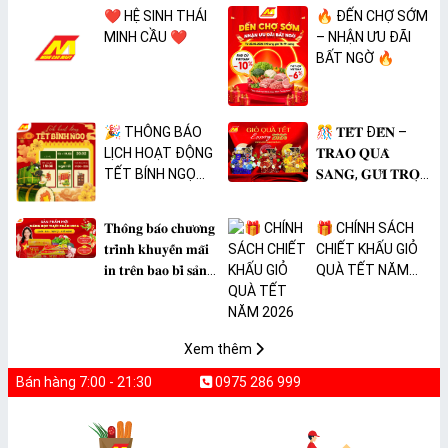
❤️ HỆ SINH THÁI
🔥 ĐẾN CHỢ SỚM
MINH CẦU ❤️
– NHẬN ƯU ĐÃI
BẤT NGỜ 🔥
🎉 THÔNG BÁO
🎊 𝐓𝐄̂́𝐓 Đ𝐄̂́𝐍 –
LỊCH HOẠT ĐỘNG
𝐓𝐑𝐀𝐎 𝐐𝐔𝐀̀
TẾT BÍNH NGỌ
𝐒𝐀𝐍𝐆, 𝐆𝐔̛̉𝐈 𝐓𝐑𝐎̣𝐍
2026 🎉
𝐓𝐀̂𝐌 𝐘́ 🎊
𝐓𝐡𝐨̂𝐧𝐠 𝐛𝐚́𝐨 𝐜𝐡𝐮̛𝐨̛𝐧𝐠
🎁 CHÍNH SÁCH
𝐭𝐫𝐢̀𝐧𝐡 𝐤𝐡𝐮𝐲𝐞̂́𝐧 𝐦𝐚̃𝐢
CHIẾT KHẤU GIỎ
𝐢𝐧 𝐭𝐫𝐞̂𝐧 𝐛𝐚𝐨 𝐛𝐢̀ 𝐬𝐚̉𝐧
QUÀ TẾT NĂM
𝐩𝐡𝐚̂̉𝐦 𝐌𝐀̀𝐍𝐆 𝐁𝐎̣𝐂
2026
𝐓𝐇𝐔̛̣𝐂 𝐏𝐇𝐀̂̉𝐌
𝐏𝐕𝐂 𝐌𝐈𝐂𝐀
Xem thêm
Bán hàng 7:00 - 21:30
0975 286 999