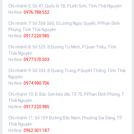
Chi nhánh 5
:
Số 47, Quốc lộ 1B, P.Linh Sơn, Tỉnh Thái Nguyên
Hotline:
0976.788.552
Chi nhánh 7
:
Số 558-560, Đ.Lương Ngọc Quyến, P.Phan Đình
Phùng, Tỉnh Thái Nguyên
Hotline:
0917.220.985
Chi nhánh 8
:
Số 529, Đ.Dương Tự Minh, P.Quan Triều, Tỉnh
Thái Nguyên
Hotline:
0977.570.503
Chi nhánh 9
:
Số 333, Đ.Quang Trung, P.Quyết Thắng, Tỉnh Thái
Nguyên
Hotline:
0974.980.706
Chi nhánh 10
:
Đ. Bắc Sơn kéo dài, Tổ 75, P.Phan Đình Phùng, T.
Thái Nguyên
Hotline:
0917.220.985
Chi nhánh 11
:
Số 159 Đường Bắc Nam, Phường Gia Sàng, TP.
Thái Nguyên
Hotline:
0962.301.187