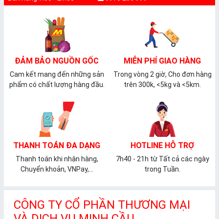
ĐẢM BẢO NGUỒN GỐC
MIỄN PHÍ GIAO HÀNG
Cam kết mang đến những sản
Trong vòng 2 giờ, Cho đơn hàng
phẩm có chất lượng hàng đầu.
trên 300k, <5kg và <5km.
THANH TOÁN ĐA DẠNG
HOTLINE HỖ TRỢ
Thanh toán khi nhận hàng,
7h40 - 21h từ Tất cả các ngày
Chuyển khoản, VNPay,...
trong Tuần.
CÔNG TY CỔ PHẦN THƯƠNG MẠI
VÀ DỊCH VỤ MINH CẦU