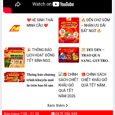
❤️ HỆ SINH THÁI
🔥 ĐẾN CHỢ SỚM
MINH CẦU ❤️
– NHẬN ƯU ĐÃI
BẤT NGỜ 🔥
🎉 THÔNG BÁO
🎊 𝐓𝐄̂́𝐓 Đ𝐄̂́𝐍 –
LỊCH HOẠT ĐỘNG
𝐓𝐑𝐀𝐎 𝐐𝐔𝐀̀
TẾT BÍNH NGỌ
𝐒𝐀𝐍𝐆, 𝐆𝐔̛̉𝐈 𝐓𝐑𝐎̣𝐍
2026 🎉
𝐓𝐀̂𝐌 𝐘́ 🎊
𝐓𝐡𝐨̂𝐧𝐠 𝐛𝐚́𝐨 𝐜𝐡𝐮̛𝐨̛𝐧𝐠
🎁 CHÍNH SÁCH
𝐭𝐫𝐢̀𝐧𝐡 𝐤𝐡𝐮𝐲𝐞̂́𝐧 𝐦𝐚̃𝐢
CHIẾT KHẤU GIỎ
𝐢𝐧 𝐭𝐫𝐞̂𝐧 𝐛𝐚𝐨 𝐛𝐢̀ 𝐬𝐚̉𝐧
QUÀ TẾT NĂM
𝐩𝐡𝐚̂̉𝐦 𝐌𝐀̀𝐍𝐆 𝐁𝐎̣𝐂
2026
𝐓𝐇𝐔̛̣𝐂 𝐏𝐇𝐀̂̉𝐌
𝐏𝐕𝐂 𝐌𝐈𝐂𝐀
Xem thêm
Bán hàng 7:00 - 21:30
0975 286 999