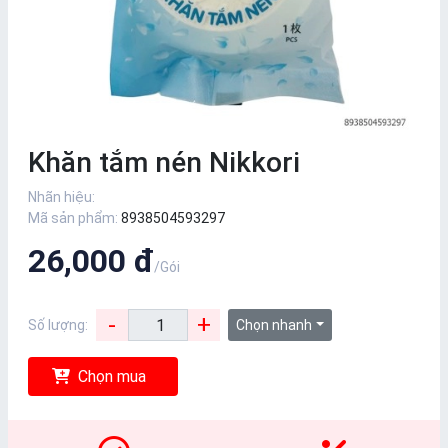
Khăn tắm nén Nikkori
Nhãn hiệu:
Mã sản phẩm:
8938504593297
26,000 đ
/Gói
-
+
Số lượng:
Chọn nhanh
Chọn mua