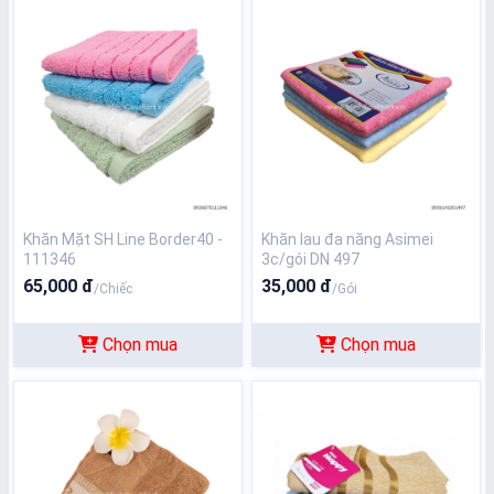
Khăn Mặt SH Line Border40 -
Khăn lau đa năng Asimei
111346
3c/gói DN 497
65,000 đ
35,000 đ
/Chiếc
/Gói
Chọn mua
Chọn mua