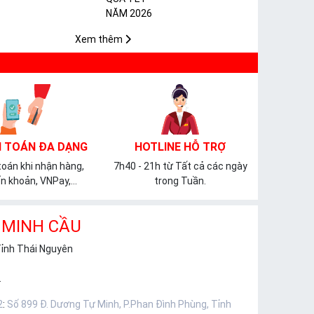
𝐓𝐇𝐔̛̣𝐂 𝐏𝐇𝐀̂̉𝐌 𝐏𝐕𝐂
𝐌𝐈𝐂𝐀
Xem thêm
 TOÁN ĐA DẠNG
HOTLINE HỖ TRỢ
oán khi nhận hàng,
7h40 - 21h từ Tất cả các ngày
n khoản, VNPay,...
trong Tuần.
 MINH CẦU
Tỉnh Thái Nguyên
.
2
:
Số 899 Đ. Dương Tự Minh, P.Phan Đình Phùng, Tỉnh