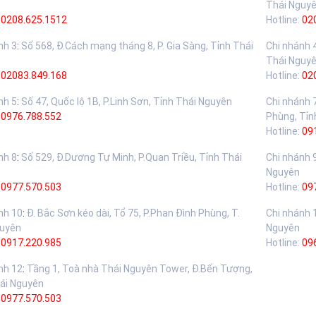
Thái Nguy
0208.625.1512
Hotline:
02
nh 3
:
Số 568, Đ.Cách mạng tháng 8, P. Gia Sàng, Tỉnh Thái
Chi nhánh 
Thái Nguy
02083.849.168
Hotline:
02
nh 5
:
Số 47, Quốc lộ 1B, P.Linh Sơn, Tỉnh Thái Nguyên
Chi nhánh 
:
0976.788.552
Phùng, Tỉn
Hotline:
09
nh 8
:
Số 529, Đ.Dương Tự Minh, P.Quan Triều, Tỉnh Thái
Chi nhánh 
Nguyên
:
0977.570.503
Hotline:
09
nh 10
:
Đ. Bắc Sơn kéo dài, Tổ 75, P.Phan Đình Phùng, T.
Chi nhánh 
guyên
Nguyên
:
0917.220.985
Hotline:
09
nh 12
:
Tầng 1, Toà nhà Thái Nguyên Tower, Đ.Bến Tượng,
ái Nguyên
:
0977.570.503