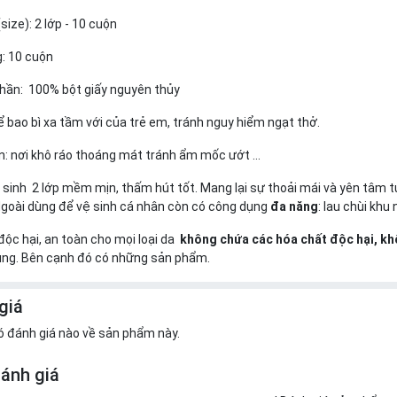
size): 2 lớp - 10 cuộn
g: 10 cuộn
phần:
100% bột giấy nguyên thủy
ể bao bì xa tầm với của trẻ em, tránh nguy hiểm ngạt thở.
: nơi khô ráo thoáng mát tránh ẩm mốc ướt ...
ệ sinh
2 lớp mềm mịn, thấm hút tốt. Mang lại sự thoải mái và yên tâm t
Ngoài dùng để vệ sinh cá nhân còn có công dụng
đa năng
: lau chùi khu 
độc hại, an toàn cho mọi loại da
không chứa các hóa chất độc hại, kh
ùng. Bên cạnh đó có những sản phẩm.
giá
ó đánh giá nào về sản phẩm này.
đánh giá