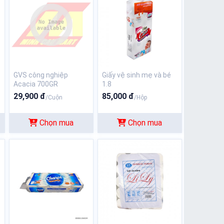
GVS công nghiệp
Giấy vệ sinh mẹ và bé
Acacia 700GR
1.8
29,900 đ
85,000 đ
/Cuộn
/Hộp
Chọn mua
Chọn mua