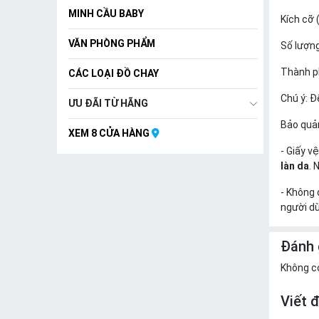
MINH CẦU BABY
Kích cỡ (
VĂN PHÒNG PHẨM
Số lượn
Thành 
CÁC LOẠI ĐỒ CHAY
Chú ý: Đ
ƯU ĐÃI TỪ HÃNG
Bảo quản
XEM 8 CỬA HÀNG
- Giấy v
làn da
. 
- Không 
người d
Đánh 
Không c
Viết 