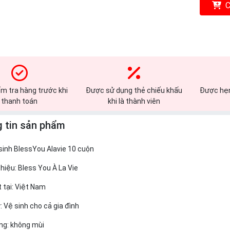
C
m tra hàng trước khi
Được sử dụng thẻ chiếu khấu
Được hẹn
thanh toán
khi là thành viên
 tin sản phẩm
 sinh BlessYou Alavie 10 cuộn
hiệu:
Bless You À La Vie
 tại: Việt Nam
y: Vệ sinh cho cả gia đình
ng: không mùi