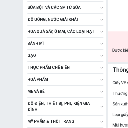
SỮA BỘT VÀ CÁC SP TỪ SỮA
ĐỒ UỐNG, NƯỚC GIẢI KHÁT
HOA QUẢ SẤY, Ô MAI, CÁC LOẠI HẠT
BÁNH MÌ
Được kiể
GẠO
THỰC PHẨM CHẾ BIẾN
Thông
HOÁ PHẨM
Giấy Vệ
MẸ VÀ BÉ
Thương 
ĐỒ ĐIỆN, THIẾT BỊ, PHỤ KIỆN GIA
Sản xuất
ĐÌNH
Loại giấ
MỸ PHẨM & THỜI TRANG
Mùi hươ