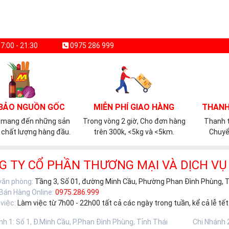
7:00 - 21:30
0975 286 999
BẢO NGUỒN GỐC
MIỄN PHÍ GIAO HÀNG
THANH
 mang đến những sản
Trong vòng 2 giờ, Cho đơn hàng
Thanh t
chất lượng hàng đầu.
trên 300k, <5kg và <5km.
Chuyể
G TY CỔ PHẦN THƯƠNG MẠI VÀ DỊCH VỤ
 văn phòng:
Tầng 3, Số 01, đường Minh Cầu, Phường Phan Đình Phùng, 
 Bán Hàng Online:
0975.286.999
việc:
Làm việc từ 7h00 - 22h00 tất cả các ngày trong tuần, kể cả lễ tết
nh 1
:
Số 1, Đ.Minh Cầu, P.Phan Đình Phùng, Tỉnh Thái
Chi Nhánh 