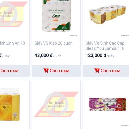
inh Linh An 10
Giấy VS Kiso 20 cuộn
Giấy Vệ Sinh Cao Cấp
Bless You Lamour 10
Cuộn 3 lớp
đ
43,000 đ
123,000 đ
/Dây
/Bịch
/Dây
Chọn mua
Chọn mua
Chọn mua