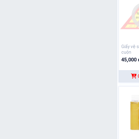
Giấy vệ s
cuộn
45,000 