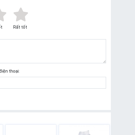
t
Rất tốt
điện thoại: