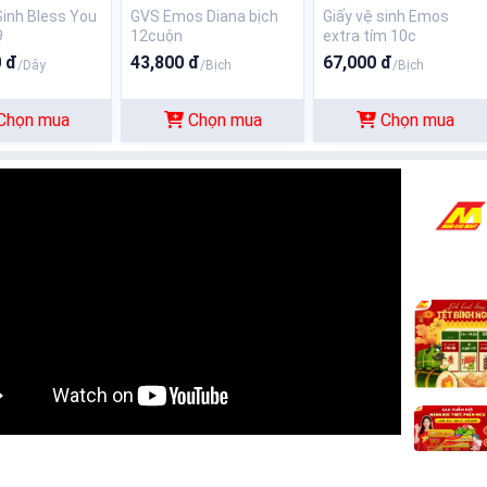
Sinh Bless You
GVS Emos Diana bịch
Giấy vệ sinh Emos
9
12cuộn
extra tím 10c
 đ
43,800 đ
67,000 đ
/Dây
/Bịch
/Bịch
Chọn mua
Chọn mua
Chọn mua