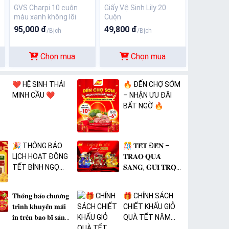
GVS Charpi 10 cuộn
Giấy Vệ Sinh Lily 20
màu xanh không lõi
Cuộn
95,000 đ
49,800 đ
/Bịch
/Bịch
Chọn mua
Chọn mua
❤️ HỆ SINH THÁI
🔥 ĐẾN CHỢ SỚM
MINH CẦU ❤️
– NHẬN ƯU ĐÃI
BẤT NGỜ 🔥
🎉 THÔNG BÁO
🎊 𝐓𝐄̂́𝐓 Đ𝐄̂́𝐍 –
LỊCH HOẠT ĐỘNG
𝐓𝐑𝐀𝐎 𝐐𝐔𝐀̀
TẾT BÍNH NGỌ
𝐒𝐀𝐍𝐆, 𝐆𝐔̛̉𝐈 𝐓𝐑𝐎̣𝐍
2026 🎉
𝐓𝐀̂𝐌 𝐘́ 🎊
𝐓𝐡𝐨̂𝐧𝐠 𝐛𝐚́𝐨 𝐜𝐡𝐮̛𝐨̛𝐧𝐠
🎁 CHÍNH SÁCH
𝐭𝐫𝐢̀𝐧𝐡 𝐤𝐡𝐮𝐲𝐞̂́𝐧 𝐦𝐚̃𝐢
CHIẾT KHẤU GIỎ
𝐢𝐧 𝐭𝐫𝐞̂𝐧 𝐛𝐚𝐨 𝐛𝐢̀ 𝐬𝐚̉𝐧
QUÀ TẾT NĂM
𝐩𝐡𝐚̂̉𝐦 𝐌𝐀̀𝐍𝐆 𝐁𝐎̣𝐂
2026