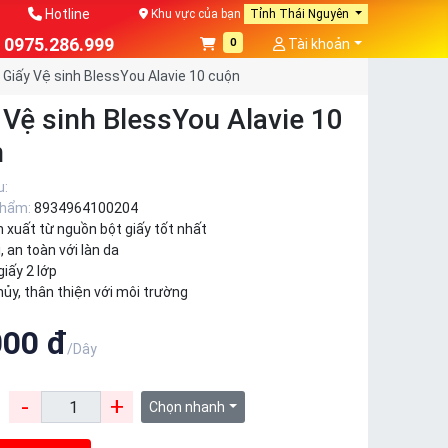
Hotline
Khu vực của bạn
Tỉnh Thái Nguyên
0975.286.999
0
Tài khoản
Giấy Vệ sinh BlessYou Alavie 10 cuộn
 Vệ sinh BlessYou Alavie 10
n
u:
phẩm:
8934964100204
 xuất từ nguồn bột giấy tốt nhất
 an toàn với làn da
giấy 2 lớp
ủy, thân thiện với môi trường
000 đ
/Dây
-
+
:
Chọn nhanh