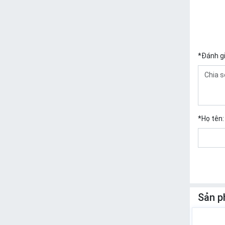
*
Đánh g
*
Họ tên:
Sản p