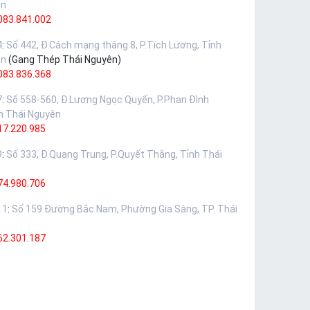
ên
083.841.002
4
:
Số 442, Đ.Cách mạng tháng 8, P.Tích Lương, Tỉnh
ên
(Gang Thép Thái Nguyên)
083.836.368
7
:
Số 558-560, Đ.Lương Ngọc Quyến, P.Phan Đình
h Thái Nguyên
17.220.985
9
:
Số 333, Đ.Quang Trung, P.Quyết Thắng, Tỉnh Thái
74.980.706
11
:
Số 159 Đường Bắc Nam, Phường Gia Sàng, TP. Thái
62.301.187