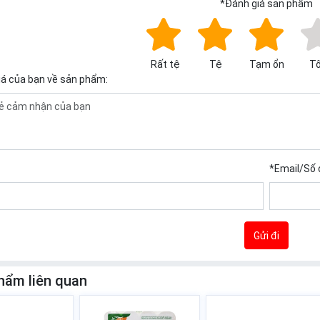
*
Đánh giá sản phẩm
Rất tệ
Tệ
Tạm ổn
Tố
iá của bạn về sản phẩm:
*
Email/Số 
Gửi đi
hẩm liên quan