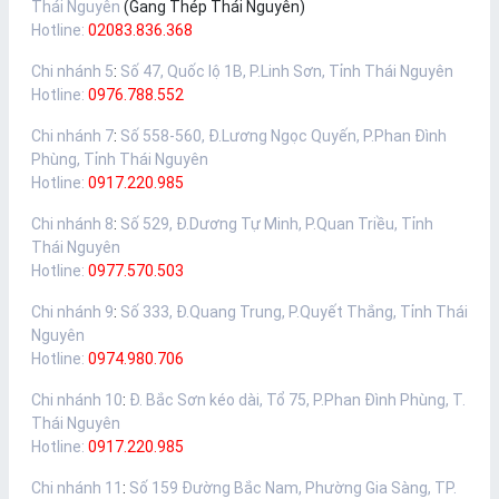
Thái Nguyên
(Gang Thép Thái Nguyên)
Hotline:
02083.836.368
Chi nhánh 5
:
Số 47, Quốc lộ 1B, P.Linh Sơn, Tỉnh Thái Nguyên
Hotline:
0976.788.552
Chi nhánh 7
:
Số 558-560, Đ.Lương Ngọc Quyến, P.Phan Đình
Phùng, Tỉnh Thái Nguyên
Hotline:
0917.220.985
Chi nhánh 8
:
Số 529, Đ.Dương Tự Minh, P.Quan Triều, Tỉnh
Thái Nguyên
Hotline:
0977.570.503
Chi nhánh 9
:
Số 333, Đ.Quang Trung, P.Quyết Thắng, Tỉnh Thái
Nguyên
Hotline:
0974.980.706
Chi nhánh 10
:
Đ. Bắc Sơn kéo dài, Tổ 75, P.Phan Đình Phùng, T.
Thái Nguyên
Hotline:
0917.220.985
Chi nhánh 11
:
Số 159 Đường Bắc Nam, Phường Gia Sàng, TP.