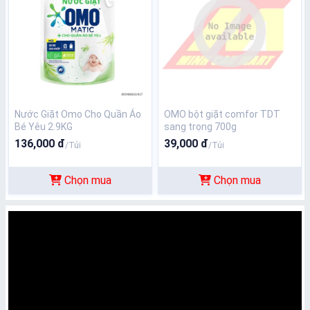
Nước Giặt Omo Cho Quần Áo
OMO bột giặt comfor TDT
Bé Yêu 2.9KG
sang trọng 700g
136,000 đ
39,000 đ
/Túi
/Túi
Chọn mua
Chọn mua