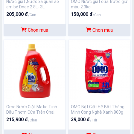
Nước giặt ,Nước xả quần áo
OMO Nước giặt cửa trước giữ
em bé Dnee 2.8L- 3L
màu 2.3kg
205,000 đ
158,000 đ
/Can
/Can
Chọn mua
Chọn mua
Omo Nước Giặt Matic Tinh
OMO Bột Giặt Hệ Bột Thông
Dầu Thơm Cửa Trên Chai
Minh Công Nghệ Xanh 800g
3kg7
215,900 đ
39,000 đ
/Chai
/Túi