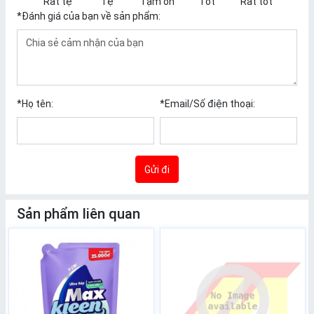
Rất tệ
Tệ
Tạm ổn
Tốt
Rất tốt
*
Đánh giá của bạn về sản phẩm:
*
Họ tên:
*
Email/Số điện thoại:
Gửi đi
Sản phẩm liên quan