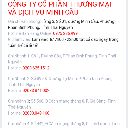
CÔNG TY CỔ PHẦN THƯƠNG MẠI
VÀ DỊCH VỤ MINH CẦU
Địa chỉ văn phòng:
Tầng 3, Số 01, đường Minh Cầu, Phường
Phan Đình Phùng, Tỉnh Thái Nguyên
Hotline Bán Hàng Online:
0975.286.999
Giờ làm việc:
Làm việc từ 7h00 - 22h00 tất cả các ngày trong
tuần, kể cả lễ tết.
Chi Nhánh 1
:
Số 1, Đ.Minh Cầu, P.Phan Đình Phùng, Tỉnh Thái
Nguyên
Hotline:
0208.625.1512
Chi Nhánh 2
:
Số 899 Đ. Dương Tự Minh, P.Phan Đình Phùng,
Tỉnh Thái Nguyên
Hotline:
02083.841.002
Chi nhánh 3
:
Số 568, Đ.Cách mạng tháng 8, P. Gia Sàng, Tỉnh
Thái Nguyên
Hotline:
02083.849.168
Chi nhánh 4
:
Số 442, Đ.Cách mạng tháng 8, P.Tích Lương, Tỉnh