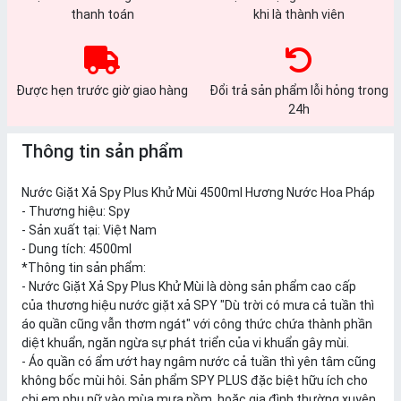
thanh toán
khi là thành viên
Được hẹn trước giờ giao hàng
Đổi trả sản phẩm lỗi hỏng trong
24h
Thông tin sản phẩm
Nước Giặt Xả Spy Plus Khử Mùi 4500ml Hương Nước Hoa Pháp
- Thương hiệu: Spy
- Sản xuất tại: Việt Nam
- Dung tích: 4500ml
*Thông tin sản phẩm:
- Nước Giặt Xả Spy Plus Khử Mùi là dòng sản phẩm cao cấp
của thương hiệu nước giặt xả SPY "Dù trời có mưa cả tuần thì
áo quần cũng vẫn thơm ngát" với công thức chứa thành phần
diệt khuẩn, ngăn ngừa sự phát triển của vi khuẩn gây mùi.
- Áo quần có ẩm ướt hay ngâm nước cả tuần thì yên tâm cũng
không bốc mùi hôi. Sản phẩm SPY PLUS đặc biệt hữu ích cho
chị em phụ nữ vào mùa mưa nồm, hoặc gia đình thường xuyên