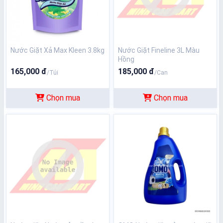
Nước Giặt Xả Max Kleen 3.8kg
Nước Giặt Fineline 3L Màu
Hồng
165,000 đ
185,000 đ
/Túi
/Can
Chọn mua
Chọn mua