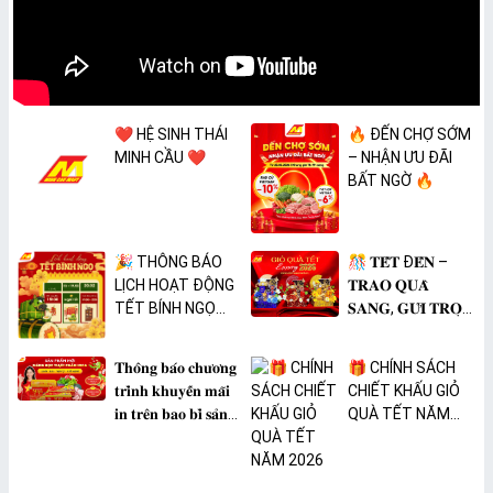
❤️ HỆ SINH THÁI
🔥 ĐẾN CHỢ SỚM
MINH CẦU ❤️
– NHẬN ƯU ĐÃI
BẤT NGỜ 🔥
🎉 THÔNG BÁO
🎊 𝐓𝐄̂́𝐓 Đ𝐄̂́𝐍 –
LỊCH HOẠT ĐỘNG
𝐓𝐑𝐀𝐎 𝐐𝐔𝐀̀
TẾT BÍNH NGỌ
𝐒𝐀𝐍𝐆, 𝐆𝐔̛̉𝐈 𝐓𝐑𝐎̣𝐍
2026 🎉
𝐓𝐀̂𝐌 𝐘́ 🎊
𝐓𝐡𝐨̂𝐧𝐠 𝐛𝐚́𝐨 𝐜𝐡𝐮̛𝐨̛𝐧𝐠
🎁 CHÍNH SÁCH
𝐭𝐫𝐢̀𝐧𝐡 𝐤𝐡𝐮𝐲𝐞̂́𝐧 𝐦𝐚̃𝐢
CHIẾT KHẤU GIỎ
𝐢𝐧 𝐭𝐫𝐞̂𝐧 𝐛𝐚𝐨 𝐛𝐢̀ 𝐬𝐚̉𝐧
QUÀ TẾT NĂM
𝐩𝐡𝐚̂̉𝐦 𝐌𝐀̀𝐍𝐆 𝐁𝐎̣𝐂
2026
𝐓𝐇𝐔̛̣𝐂 𝐏𝐇𝐀̂̉𝐌
𝐏𝐕𝐂 𝐌𝐈𝐂𝐀