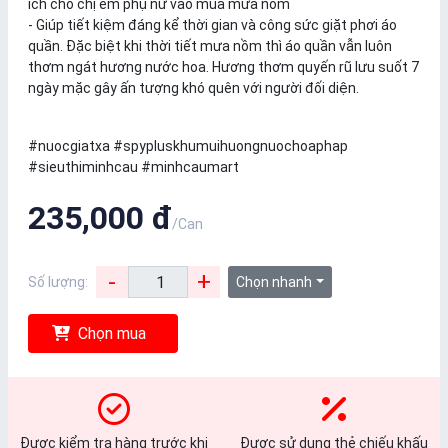
ích cho chị em phụ nữ vào mùa mưa nồm
- Giúp tiết kiệm đáng kể thời gian và công sức giặt phơi áo
quần. Đặc biệt khi thời tiết mưa nồm thì áo quần vẫn luôn
thơm ngát hương nước hoa. Hương thơm quyến rũ lưu suốt 7
ngày mặc gây ấn tượng khó quên với người đối diện.
#nuocgiatxa #spypluskhumuihuongnuochoaphap
#sieuthiminhcau #minhcaumart
235,000 đ
/Can
-
+
Số lượng:
Chọn nhanh
Chọn mua
Được kiểm tra hàng trước khi
Được sử dụng thẻ chiếu khấu