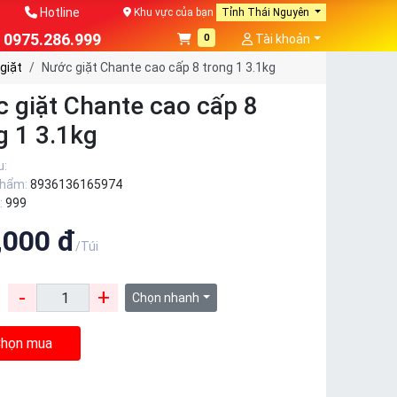
Hotline
Khu vực của bạn
Tỉnh Thái Nguyên
0975.286.999
0
Tài khoản
giặt
Nước giặt Chante cao cấp 8 trong 1 3.1kg
 giặt Chante cao cấp 8
g 1 3.1kg
u:
phẩm:
8936136165974
:
999
,000 đ
/Túi
-
+
:
Chọn nhanh
họn mua