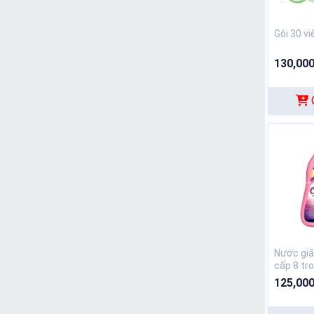
Gói 30 vi
130,000
Nước giặ
cấp 8 tr
125,000