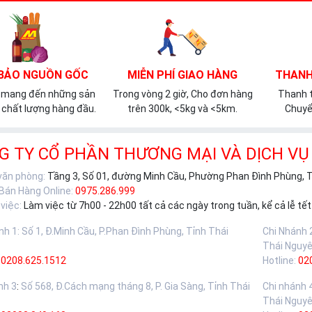
BẢO NGUỒN GỐC
MIỄN PHÍ GIAO HÀNG
THANH
 mang đến những sản
Trong vòng 2 giờ, Cho đơn hàng
Thanh t
chất lượng hàng đầu.
trên 300k, <5kg và <5km.
Chuyể
G TY CỔ PHẦN THƯƠNG MẠI VÀ DỊCH VỤ
 văn phòng:
Tầng 3, Số 01, đường Minh Cầu, Phường Phan Đình Phùng, 
 Bán Hàng Online:
0975.286.999
việc:
Làm việc từ 7h00 - 22h00 tất cả các ngày trong tuần, kể cả lễ tết
nh 1
:
Số 1, Đ.Minh Cầu, P.Phan Đình Phùng, Tỉnh Thái
Chi Nhánh 
Thái Nguy
0208.625.1512
Hotline:
02
nh 3
:
Số 568, Đ.Cách mạng tháng 8, P. Gia Sàng, Tỉnh Thái
Chi nhánh 
Thái Nguy