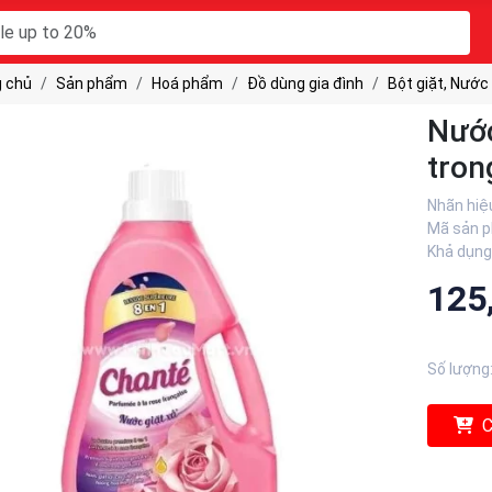
 chủ
Sản phẩm
Hoá phẩm
Đồ dùng gia đình
Bột giặt, Nước 
Nước
tron
Nhãn hiệ
Mã sản 
Khả dụng
125
Số lượng
C