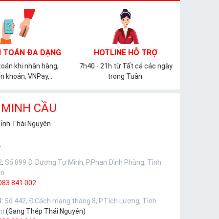
 TOÁN ĐA DẠNG
HOTLINE HỖ TRỢ
oán khi nhận hàng,
7h40 - 21h từ Tất cả các ngày
n khoản, VNPay,...
trong Tuần.
 MINH CẦU
Tỉnh Thái Nguyên
.
2
:
Số 899 Đ. Dương Tự Minh, P.Phan Đình Phùng, Tỉnh
ên
083.841.002
4
:
Số 442, Đ.Cách mạng tháng 8, P.Tích Lương, Tỉnh
ên
(Gang Thép Thái Nguyên)