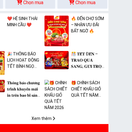
Chọn mua
Chọn mua
❤️ HỆ SINH THÁI
🔥 ĐẾN CHỢ SỚM
MINH CẦU ❤️
– NHẬN ƯU ĐÃI
BẤT NGỜ 🔥
🎉 THÔNG BÁO
🎊 𝐓𝐄̂́𝐓 Đ𝐄̂́𝐍 –
LỊCH HOẠT ĐỘNG
𝐓𝐑𝐀𝐎 𝐐𝐔𝐀̀
TẾT BÍNH NGỌ
𝐒𝐀𝐍𝐆, 𝐆𝐔̛̉𝐈 𝐓𝐑𝐎̣𝐍
2026 🎉
𝐓𝐀̂𝐌 𝐘́ 🎊
𝐓𝐡𝐨̂𝐧𝐠 𝐛𝐚́𝐨 𝐜𝐡𝐮̛𝐨̛𝐧𝐠
🎁 CHÍNH SÁCH
𝐭𝐫𝐢̀𝐧𝐡 𝐤𝐡𝐮𝐲𝐞̂́𝐧 𝐦𝐚̃𝐢
CHIẾT KHẤU GIỎ
𝐢𝐧 𝐭𝐫𝐞̂𝐧 𝐛𝐚𝐨 𝐛𝐢̀ 𝐬𝐚̉𝐧
QUÀ TẾT NĂM
𝐩𝐡𝐚̂̉𝐦 𝐌𝐀̀𝐍𝐆 𝐁𝐎̣𝐂
2026
𝐓𝐇𝐔̛̣𝐂 𝐏𝐇𝐀̂̉𝐌 𝐏𝐕𝐂
𝐌𝐈𝐂𝐀
Xem thêm