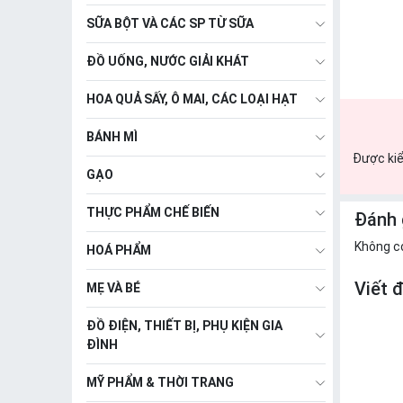
SỮA BỘT VÀ CÁC SP TỪ SỮA
ĐỒ UỐNG, NƯỚC GIẢI KHÁT
HOA QUẢ SẤY, Ô MAI, CÁC LOẠI HẠT
BÁNH MÌ
Được kiể
GẠO
THỰC PHẨM CHẾ BIẾN
Đánh 
Không c
HOÁ PHẨM
Viết 
MẸ VÀ BÉ
ĐỒ ĐIỆN, THIẾT BỊ, PHỤ KIỆN GIA
ĐÌNH
MỸ PHẨM & THỜI TRANG