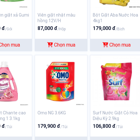
ên giặt xả Gumi
Viên giặt nhật màu
Bột Giặt Aba Nuớc Hoa
hồng 12V/H
4kg1
 đ
87,000 đ
179,000 đ
/Gói
/Hộp
/Bịch
Chọn mua
Chọn mua
Chọn mua
t Chante cao
Omo NG 3.6KG
Surf Nước Giặt Cỏ Hoa
ong 1 3.1kg
Diệu Kỳ 2.9kg
 đ
179,900 đ
106,800 đ
/Túi
/Túi
/Túi