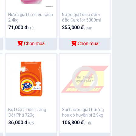
Nước giặt Lix siêu sạch
Nước giặt siêu đậm
2.4kg
đặc Carefor 5000ml
tím (hương hoa lan)
71,000 đ
255,000 đ
/Túi
/Can
Chọn mua
Chọn mua
Bột Giặt Tide Trắng
Surf nước giặt hương
Đột Phá 720g
hoa cỏ huyền bí 2.9kg
36,000 đ
106,800 đ
/Gói
/Túi