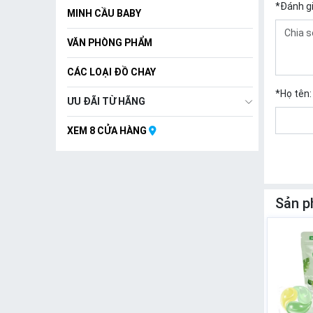
*
Đánh g
MINH CẦU BABY
VĂN PHÒNG PHẨM
CÁC LOẠI ĐỒ CHAY
*
Họ tên:
ƯU ĐÃI TỪ HÃNG
XEM 8 CỬA HÀNG
Sản p