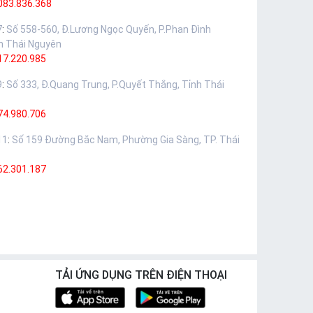
083.836.368
7
:
Số 558-560, Đ.Lương Ngọc Quyến, P.Phan Đình
h Thái Nguyên
17.220.985
9
:
Số 333, Đ.Quang Trung, P.Quyết Thắng, Tỉnh Thái
74.980.706
11
:
Số 159 Đường Bắc Nam, Phường Gia Sàng, TP. Thái
62.301.187
TẢI ỨNG DỤNG TRÊN ĐIỆN THOẠI