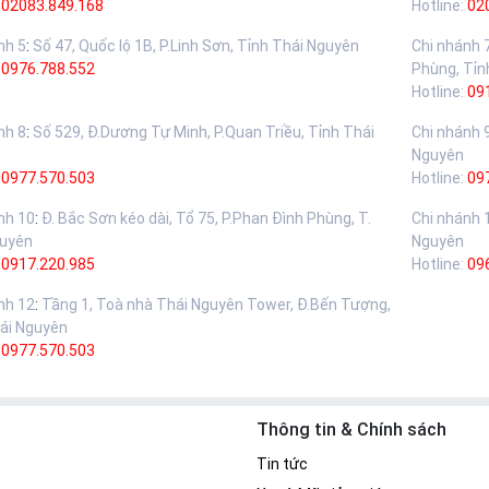
02083.849.168
Hotline:
02
nh 5
:
Số 47, Quốc lộ 1B, P.Linh Sơn, Tỉnh Thái Nguyên
Chi nhánh 
:
0976.788.552
Phùng, Tỉn
Hotline:
09
nh 8
:
Số 529, Đ.Dương Tự Minh, P.Quan Triều, Tỉnh Thái
Chi nhánh 
Nguyên
:
0977.570.503
Hotline:
09
nh 10
:
Đ. Bắc Sơn kéo dài, Tổ 75, P.Phan Đình Phùng, T.
Chi nhánh 
guyên
Nguyên
:
0917.220.985
Hotline:
09
nh 12
:
Tầng 1, Toà nhà Thái Nguyên Tower, Đ.Bến Tượng,
ái Nguyên
:
0977.570.503
Thông tin & Chính sách
Tin tức