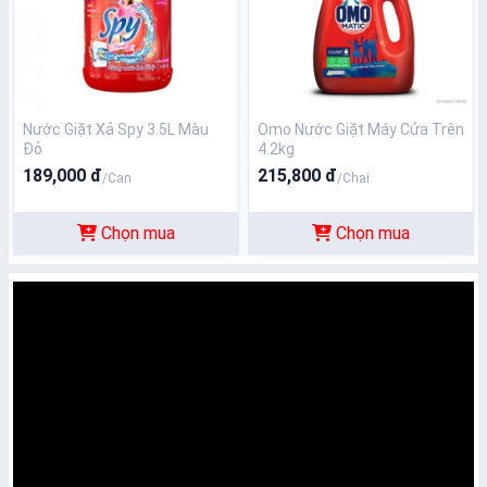
N­ước Giặt Xả Spy 3.5L Màu
Omo Nước Giặt Máy Cửa Trên
Đỏ
4.2kg
189,000 đ
215,800 đ
/Can
/Chai
Chọn mua
Chọn mua