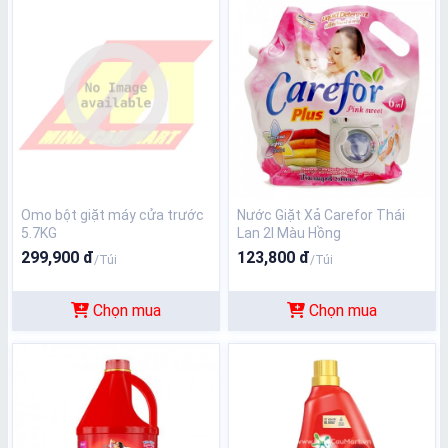
Omo bột giặt máy cửa trước
Nước Giặt Xả Carefor Thái
5.7KG
Lan 2l Màu Hồng
299,900 đ
123,800 đ
/Túi
/Túi
Chọn mua
Chọn mua