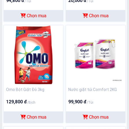
94,800 đ
20,000 đ
/Túi
/Túi
Chọn mua
Chọn mua
Omo Bột Giặt Đỏ 3kg
Nước giặt túi Comfort 2KG
129,800 đ
99,900 đ
/Bịch
/Túi
Chọn mua
Chọn mua