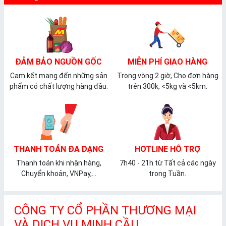
ĐẢM BẢO NGUỒN GỐC
MIỄN PHÍ GIAO HÀNG
Cam kết mang đến những sản
Trong vòng 2 giờ, Cho đơn hàng
phẩm có chất lượng hàng đầu.
trên 300k, <5kg và <5km.
THANH TOÁN ĐA DẠNG
HOTLINE HỖ TRỢ
Thanh toán khi nhận hàng,
7h40 - 21h từ Tất cả các ngày
Chuyển khoản, VNPay,...
trong Tuần.
CÔNG TY CỔ PHẦN THƯƠNG MẠI
VÀ DỊCH VỤ MINH CẦU