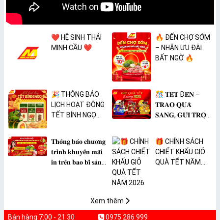
❤️ HỆ SINH THÁI
🔥 ĐẾN CHỢ SỚM
MINH CẦU ❤️
– NHẬN ƯU ĐÃI
BẤT NGỜ 🔥
🎉 THÔNG BÁO
🎊 𝐓𝐄̂́𝐓 Đ𝐄̂́𝐍 –
LỊCH HOẠT ĐỘNG
𝐓𝐑𝐀𝐎 𝐐𝐔𝐀̀
TẾT BÍNH NGỌ
𝐒𝐀𝐍𝐆, 𝐆𝐔̛̉𝐈 𝐓𝐑𝐎̣𝐍
2026 🎉
𝐓𝐀̂𝐌 𝐘́ 🎊
𝐓𝐡𝐨̂𝐧𝐠 𝐛𝐚́𝐨 𝐜𝐡𝐮̛𝐨̛𝐧𝐠
🎁 CHÍNH SÁCH
𝐭𝐫𝐢̀𝐧𝐡 𝐤𝐡𝐮𝐲𝐞̂́𝐧 𝐦𝐚̃𝐢
CHIẾT KHẤU GIỎ
𝐢𝐧 𝐭𝐫𝐞̂𝐧 𝐛𝐚𝐨 𝐛𝐢̀ 𝐬𝐚̉𝐧
QUÀ TẾT NĂM
𝐩𝐡𝐚̂̉𝐦 𝐌𝐀̀𝐍𝐆 𝐁𝐎̣𝐂
2026
𝐓𝐇𝐔̛̣𝐂 𝐏𝐇𝐀̂̉𝐌
𝐏𝐕𝐂 𝐌𝐈𝐂𝐀
Xem thêm
Bán hàng 7:00 - 21:30
0975 286 999