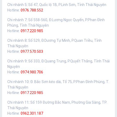
Chi nhánh 5
:
Số 47, Quốc lộ 1B, P.Linh Sơn, Tỉnh Thái Nguyên
Hotline:
0976.788.552
Chi nhánh 7
:
Số 558-560, Đ.Lương Ngọc Quyến, P.Phan Đình
Phùng, Tỉnh Thái Nguyên
Hotline:
0917.220.985
Chi nhánh 8
:
Số 529, Đ.Dương Tự Minh, P.Quan Triều, Tỉnh
Thái Nguyên
Hotline:
0977.570.503
Chi nhánh 9
:
Số 333, Đ.Quang Trung, P.Quyết Thắng, Tỉnh Thái
Nguyên
Hotline:
0974.980.706
Chi nhánh 10
:
Đ. Bắc Sơn kéo dài, Tổ 75, P.Phan Đình Phùng, T.
Thái Nguyên
Hotline:
0917.220.985
Chi nhánh 11
:
Số 159 Đường Bắc Nam, Phường Gia Sàng, TP.
Thái Nguyên
Hotline:
0962.301.187