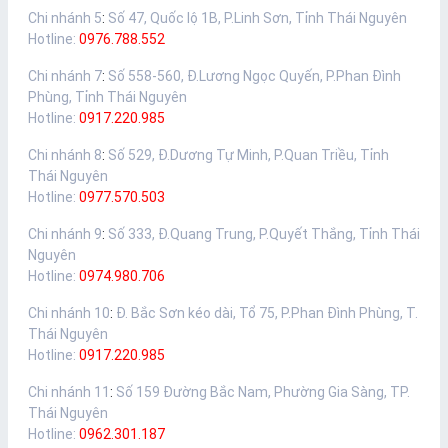
Chi nhánh 5
:
Số 47, Quốc lộ 1B, P.Linh Sơn, Tỉnh Thái Nguyên
Hotline:
0976.788.552
Chi nhánh 7
:
Số 558-560, Đ.Lương Ngọc Quyến, P.Phan Đình
Phùng, Tỉnh Thái Nguyên
Hotline:
0917.220.985
Chi nhánh 8
:
Số 529, Đ.Dương Tự Minh, P.Quan Triều, Tỉnh
Thái Nguyên
Hotline:
0977.570.503
Chi nhánh 9
:
Số 333, Đ.Quang Trung, P.Quyết Thắng, Tỉnh Thái
Nguyên
Hotline:
0974.980.706
Chi nhánh 10
:
Đ. Bắc Sơn kéo dài, Tổ 75, P.Phan Đình Phùng, T.
Thái Nguyên
Hotline:
0917.220.985
Chi nhánh 11
:
Số 159 Đường Bắc Nam, Phường Gia Sàng, TP.
Thái Nguyên
Hotline:
0962.301.187