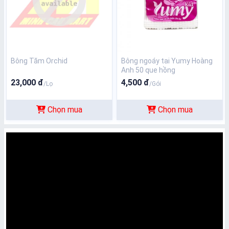
Bông Tăm Orchid
Bông ngoáy tai Yumy Hoàng
Anh 50 que hồng
23,000 đ
4,500 đ
/Lọ
/Gói
Chọn mua
Chọn mua