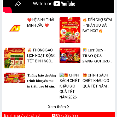
❤️ HỆ SINH THÁI
🔥 ĐẾN CHỢ SỚM
MINH CẦU ❤️
– NHẬN ƯU ĐÃI
BẤT NGỜ 🔥
🎉 THÔNG BÁO
🎊 𝐓𝐄̂́𝐓 Đ𝐄̂́𝐍 –
LỊCH HOẠT ĐỘNG
𝐓𝐑𝐀𝐎 𝐐𝐔𝐀̀
TẾT BÍNH NGỌ
𝐒𝐀𝐍𝐆, 𝐆𝐔̛̉𝐈 𝐓𝐑𝐎̣𝐍
2026 🎉
𝐓𝐀̂𝐌 𝐘́ 🎊
𝐓𝐡𝐨̂𝐧𝐠 𝐛𝐚́𝐨 𝐜𝐡𝐮̛𝐨̛𝐧𝐠
🎁 CHÍNH SÁCH
𝐭𝐫𝐢̀𝐧𝐡 𝐤𝐡𝐮𝐲𝐞̂́𝐧 𝐦𝐚̃𝐢
CHIẾT KHẤU GIỎ
𝐢𝐧 𝐭𝐫𝐞̂𝐧 𝐛𝐚𝐨 𝐛𝐢̀ 𝐬𝐚̉𝐧
QUÀ TẾT NĂM
𝐩𝐡𝐚̂̉𝐦 𝐌𝐀̀𝐍𝐆 𝐁𝐎̣𝐂
2026
𝐓𝐇𝐔̛̣𝐂 𝐏𝐇𝐀̂̉𝐌
𝐏𝐕𝐂 𝐌𝐈𝐂𝐀
Xem thêm
Bán hàng 7:00 - 21:30
0975 286 999