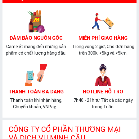
ĐẢM BẢO NGUỒN GỐC
MIỄN PHÍ GIAO HÀNG
Cam kết mang đến những sản
Trong vòng 2 giờ, Cho đơn hàng
phẩm có chất lượng hàng đầu.
trên 300k, <5kg và <5km.
THANH TOÁN ĐA DẠNG
HOTLINE HỖ TRỢ
Thanh toán khi nhận hàng,
7h40 - 21h từ Tất cả các ngày
Chuyển khoản, VNPay,...
trong Tuần.
CÔNG TY CỔ PHẦN THƯƠNG MẠI
VÀ DỊCH VỤ MINH CẦU