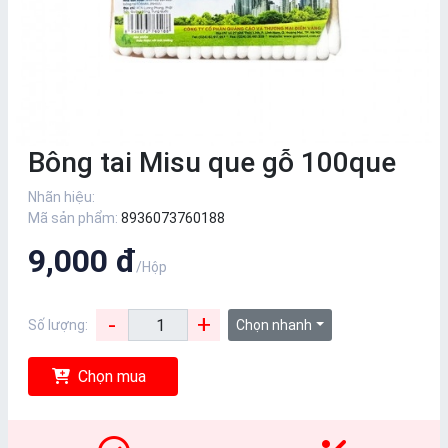
Bông tai Misu que gỗ 100que
Nhãn hiệu:
Mã sản phẩm:
8936073760188
9,000 đ
/Hộp
-
+
Số lượng:
Chọn nhanh
Chọn mua