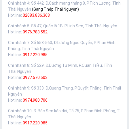
Chi nhánh 4
:
Số 442, Đ.Cách mạng tháng 8, P.Tích Lương, Tỉnh
Thái Nguyên
(Gang Thép Thái Nguyên)
Hotline:
02083.836.368
Chi nhánh 5
:
Số 47, Quốc lộ 1B, P.Linh Sơn, Tỉnh Thái Nguyên
Hotline:
0976.788.552
Chi nhánh 7
:
Số 558-560, Đ.Lương Ngọc Quyến, P.Phan Đình
Phùng, Tỉnh Thái Nguyên
Hotline:
0917.220.985
Chi nhánh 8
:
Số 529, Đ.Dương Tự Minh, P.Quan Triều, Tỉnh
Thái Nguyên
Hotline:
0977.570.503
Chi nhánh 9
:
Số 333, Đ.Quang Trung, P.Quyết Thắng, Tỉnh Thái
Nguyên
Hotline:
0974.980.706
Chi nhánh 10
:
Đ. Bắc Sơn kéo dài, Tổ 75, P.Phan Đình Phùng, T.
Thái Nguyên
Hotline:
0917.220.985