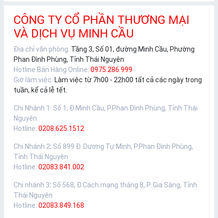
CÔNG TY CỔ PHẦN THƯƠNG MẠI
VÀ DỊCH VỤ MINH CẦU
Địa chỉ văn phòng:
Tầng 3, Số 01, đường Minh Cầu, Phường
Phan Đình Phùng, Tỉnh Thái Nguyên
Hotline Bán Hàng Online:
0975.286.999
Giờ làm việc:
Làm việc từ 7h00 - 22h00 tất cả các ngày trong
tuần, kể cả lễ tết.
Chi Nhánh 1
:
Số 1, Đ.Minh Cầu, P.Phan Đình Phùng, Tỉnh Thái
Nguyên
Hotline:
0208.625.1512
Chi Nhánh 2
:
Số 899 Đ. Dương Tự Minh, P.Phan Đình Phùng,
Tỉnh Thái Nguyên
Hotline:
02083.841.002
Chi nhánh 3
:
Số 568, Đ.Cách mạng tháng 8, P. Gia Sàng, Tỉnh
Thái Nguyên
Hotline:
02083.849.168