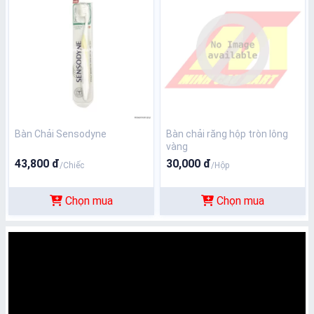
Bàn Chải Sensodyne
Bàn chải răng hộp tròn lông
vàng
43,800 đ
30,000 đ
/Chiếc
/Hộp
Chọn mua
Chọn mua