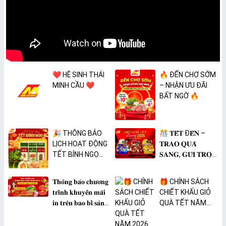
❤️ HỆ SINH THÁI
🔥 ĐẾN CHỢ SỚM
MINH CẦU ❤️
– NHẬN ƯU ĐÃI
BẤT NGỜ 🔥
🎉 THÔNG BÁO
🎊 𝐓𝐄̂́𝐓 Đ𝐄̂́𝐍 –
LỊCH HOẠT ĐỘNG
𝐓𝐑𝐀𝐎 𝐐𝐔𝐀̀
TẾT BÍNH NGỌ
𝐒𝐀𝐍𝐆, 𝐆𝐔̛̉𝐈 𝐓𝐑𝐎̣𝐍
2026 🎉
𝐓𝐀̂𝐌 𝐘́ 🎊
𝐓𝐡𝐨̂𝐧𝐠 𝐛𝐚́𝐨 𝐜𝐡𝐮̛𝐨̛𝐧𝐠
🎁 CHÍNH SÁCH
𝐭𝐫𝐢̀𝐧𝐡 𝐤𝐡𝐮𝐲𝐞̂́𝐧 𝐦𝐚̃𝐢
CHIẾT KHẤU GIỎ
𝐢𝐧 𝐭𝐫𝐞̂𝐧 𝐛𝐚𝐨 𝐛𝐢̀ 𝐬𝐚̉𝐧
QUÀ TẾT NĂM
𝐩𝐡𝐚̂̉𝐦 𝐌𝐀̀𝐍𝐆 𝐁𝐎̣𝐂
2026
𝐓𝐇𝐔̛̣𝐂 𝐏𝐇𝐀̂̉𝐌