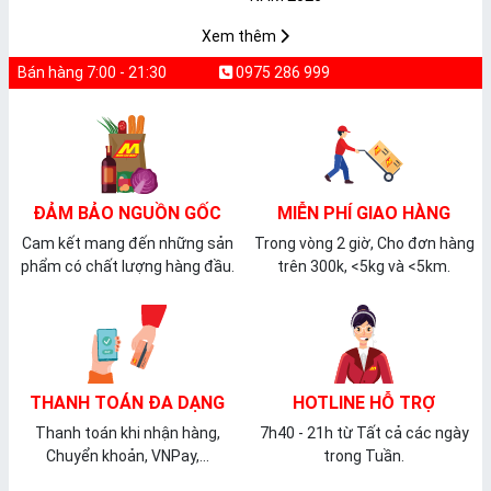
𝐏𝐕𝐂 𝐌𝐈𝐂𝐀
Xem thêm
Bán hàng 7:00 - 21:30
0975 286 999
ĐẢM BẢO NGUỒN GỐC
MIỄN PHÍ GIAO HÀNG
Cam kết mang đến những sản
Trong vòng 2 giờ, Cho đơn hàng
phẩm có chất lượng hàng đầu.
trên 300k, <5kg và <5km.
THANH TOÁN ĐA DẠNG
HOTLINE HỖ TRỢ
Thanh toán khi nhận hàng,
7h40 - 21h từ Tất cả các ngày
Chuyển khoản, VNPay,...
trong Tuần.