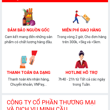
ĐẢM BẢO NGUỒN GỐC
MIỄN PHÍ GIAO HÀNG
Cam kết mang đến những sản
Trong vòng 2 giờ, Cho đơn hàng
phẩm có chất lượng hàng đầu.
trên 300k, <5kg và <5km.
THANH TOÁN ĐA DẠNG
HOTLINE HỖ TRỢ
Thanh toán khi nhận hàng,
7h40 - 21h từ Tất cả các ngày
Chuyển khoản, VNPay,...
trong Tuần.
CÔNG TY CỔ PHẦN THƯƠNG MẠI
VÀ DỊCH VỤ MINH CẦU