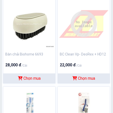
Bàn chải Biohome 6693
BC Clean Vp- DeoRex + HD12
28,000 đ
22,000 đ
/Cái
/Cái
Chọn mua
Chọn mua