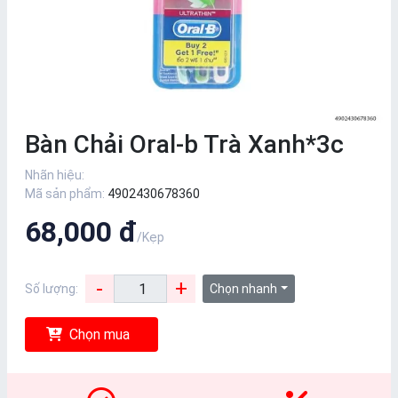
Bàn Chải Oral-b Trà Xanh*3c
Nhãn hiệu:
Mã sản phẩm:
4902430678360
68,000 đ
/Kẹp
-
+
Số lượng:
Chọn nhanh
Chọn mua