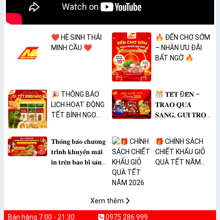
❤️ HỆ SINH THÁI
🔥 ĐẾN CHỢ SỚM
MINH CẦU ❤️
– NHẬN ƯU ĐÃI
BẤT NGỜ 🔥
🎉 THÔNG BÁO
🎊 𝐓𝐄̂́𝐓 Đ𝐄̂́𝐍 –
LỊCH HOẠT ĐỘNG
𝐓𝐑𝐀𝐎 𝐐𝐔𝐀̀
TẾT BÍNH NGỌ
𝐒𝐀𝐍𝐆, 𝐆𝐔̛̉𝐈 𝐓𝐑𝐎̣𝐍
2026 🎉
𝐓𝐀̂𝐌 𝐘́ 🎊
𝐓𝐡𝐨̂𝐧𝐠 𝐛𝐚́𝐨 𝐜𝐡𝐮̛𝐨̛𝐧𝐠
🎁 CHÍNH SÁCH
𝐭𝐫𝐢̀𝐧𝐡 𝐤𝐡𝐮𝐲𝐞̂́𝐧 𝐦𝐚̃𝐢
CHIẾT KHẤU GIỎ
𝐢𝐧 𝐭𝐫𝐞̂𝐧 𝐛𝐚𝐨 𝐛𝐢̀ 𝐬𝐚̉𝐧
QUÀ TẾT NĂM
𝐩𝐡𝐚̂̉𝐦 𝐌𝐀̀𝐍𝐆 𝐁𝐎̣𝐂
2026
𝐓𝐇𝐔̛̣𝐂 𝐏𝐇𝐀̂̉𝐌
𝐏𝐕𝐂 𝐌𝐈𝐂𝐀
Xem thêm
Bán hàng 7:00 - 21:30
0975 286 999