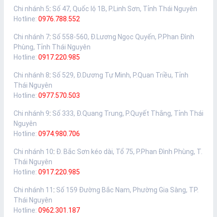
Chi nhánh 5
:
Số 47, Quốc lộ 1B, P.Linh Sơn, Tỉnh Thái Nguyên
Hotline:
0976.788.552
Chi nhánh 7
:
Số 558-560, Đ.Lương Ngọc Quyến, P.Phan Đình
Phùng, Tỉnh Thái Nguyên
Hotline:
0917.220.985
Chi nhánh 8
:
Số 529, Đ.Dương Tự Minh, P.Quan Triều, Tỉnh
Thái Nguyên
Hotline:
0977.570.503
Chi nhánh 9
:
Số 333, Đ.Quang Trung, P.Quyết Thắng, Tỉnh Thái
Nguyên
Hotline:
0974.980.706
Chi nhánh 10
:
Đ. Bắc Sơn kéo dài, Tổ 75, P.Phan Đình Phùng, T.
Thái Nguyên
Hotline:
0917.220.985
Chi nhánh 11
:
Số 159 Đường Bắc Nam, Phường Gia Sàng, TP.
Thái Nguyên
Hotline:
0962.301.187