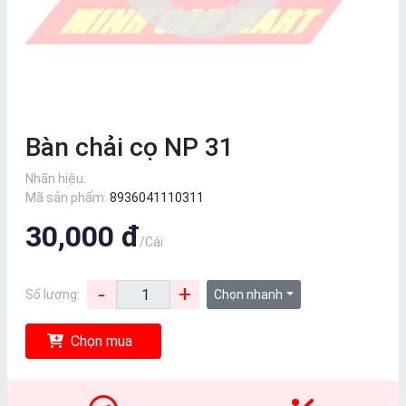
Bàn chải cọ NP 31
Nhãn hiệu:
Mã sản phẩm:
8936041110311
30,000 đ
/Cái
-
+
Số lượng:
Chọn nhanh
Chọn mua