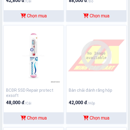
42,800 đ
88,000 đ
/Cái
/Bộ
Chọn mua
Chọn mua
BCĐR SSD Repair protect
Bàn chải đánh răng hộp
exsoft
48,000 đ
42,000 đ
/Cái
/Hộp
Chọn mua
Chọn mua