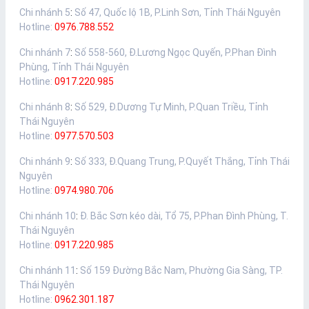
Chi nhánh 5
:
Số 47, Quốc lộ 1B, P.Linh Sơn, Tỉnh Thái Nguyên
Hotline:
0976.788.552
Chi nhánh 7
:
Số 558-560, Đ.Lương Ngọc Quyến, P.Phan Đình
Phùng, Tỉnh Thái Nguyên
Hotline:
0917.220.985
Chi nhánh 8
:
Số 529, Đ.Dương Tự Minh, P.Quan Triều, Tỉnh
Thái Nguyên
Hotline:
0977.570.503
Chi nhánh 9
:
Số 333, Đ.Quang Trung, P.Quyết Thắng, Tỉnh Thái
Nguyên
Hotline:
0974.980.706
Chi nhánh 10
:
Đ. Bắc Sơn kéo dài, Tổ 75, P.Phan Đình Phùng, T.
Thái Nguyên
Hotline:
0917.220.985
Chi nhánh 11
:
Số 159 Đường Bắc Nam, Phường Gia Sàng, TP.
Thái Nguyên
Hotline:
0962.301.187