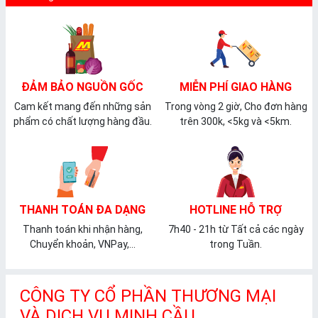
ĐẢM BẢO NGUỒN GỐC
MIỄN PHÍ GIAO HÀNG
Cam kết mang đến những sản
Trong vòng 2 giờ, Cho đơn hàng
phẩm có chất lượng hàng đầu.
trên 300k, <5kg và <5km.
THANH TOÁN ĐA DẠNG
HOTLINE HỖ TRỢ
Thanh toán khi nhận hàng,
7h40 - 21h từ Tất cả các ngày
Chuyển khoản, VNPay,...
trong Tuần.
CÔNG TY CỔ PHẦN THƯƠNG MẠI
VÀ DỊCH VỤ MINH CẦU