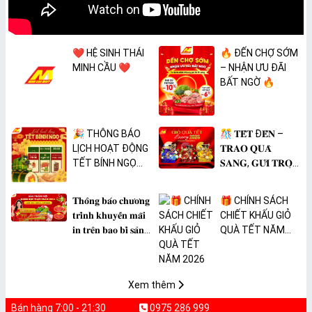
❤️ HỆ SINH THÁI
🔥 ĐẾN CHỢ SỚM
MINH CẦU ❤️
– NHẬN ƯU ĐÃI
BẤT NGỜ 🔥
🎉 THÔNG BÁO
🎊 𝐓𝐄̂́𝐓 Đ𝐄̂́𝐍 –
LỊCH HOẠT ĐỘNG
𝐓𝐑𝐀𝐎 𝐐𝐔𝐀̀
TẾT BÍNH NGỌ
𝐒𝐀𝐍𝐆, 𝐆𝐔̛̉𝐈 𝐓𝐑𝐎̣𝐍
2026 🎉
𝐓𝐀̂𝐌 𝐘́ 🎊
𝐓𝐡𝐨̂𝐧𝐠 𝐛𝐚́𝐨 𝐜𝐡𝐮̛𝐨̛𝐧𝐠
🎁 CHÍNH SÁCH
𝐭𝐫𝐢̀𝐧𝐡 𝐤𝐡𝐮𝐲𝐞̂́𝐧 𝐦𝐚̃𝐢
CHIẾT KHẤU GIỎ
𝐢𝐧 𝐭𝐫𝐞̂𝐧 𝐛𝐚𝐨 𝐛𝐢̀ 𝐬𝐚̉𝐧
QUÀ TẾT NĂM
𝐩𝐡𝐚̂̉𝐦 𝐌𝐀̀𝐍𝐆 𝐁𝐎̣𝐂
2026
𝐓𝐇𝐔̛̣𝐂 𝐏𝐇𝐀̂̉𝐌
𝐏𝐕𝐂 𝐌𝐈𝐂𝐀
Xem thêm
Bán hàng 7:00 - 21:30
0975 286 999