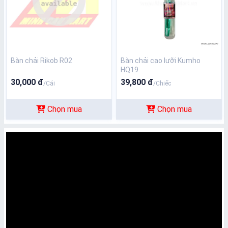
Bàn chải Rikob R02
Bàn chải cạo lưỡi Kumho
HQ19
30,000 đ
39,800 đ
/Cái
/Chiếc
Chọn mua
Chọn mua