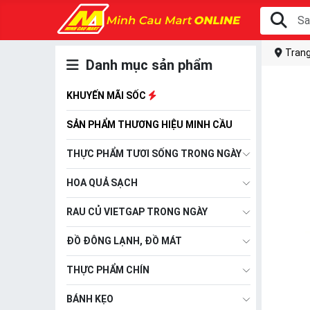
Trang
Danh mục sản phẩm
KHUYẾN MÃI SỐC
SẢN PHẨM THƯƠNG HIỆU MINH CẦU
THỰC PHẨM TƯƠI SỐNG TRONG NGÀY
HOA QUẢ SẠCH
RAU CỦ VIETGAP TRONG NGÀY
ĐỒ ĐÔNG LẠNH, ĐỒ MÁT
THỰC PHẨM CHÍN
BÁNH KẸO