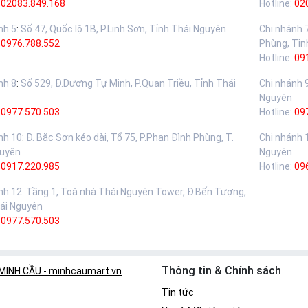
02083.849.168
Hotline:
02
nh 5
:
Số 47, Quốc lộ 1B, P.Linh Sơn, Tỉnh Thái Nguyên
Chi nhánh 
:
0976.788.552
Phùng, Tỉn
Hotline:
09
nh 8
:
Số 529, Đ.Dương Tự Minh, P.Quan Triều, Tỉnh Thái
Chi nhánh 
Nguyên
:
0977.570.503
Hotline:
09
nh 10
:
Đ. Bắc Sơn kéo dài, Tổ 75, P.Phan Đình Phùng, T.
Chi nhánh 
guyên
Nguyên
:
0917.220.985
Hotline:
09
nh 12
:
Tầng 1, Toà nhà Thái Nguyên Tower, Đ.Bến Tượng,
ái Nguyên
:
0977.570.503
Thông tin & Chính sách
 MINH CẦU - minhcaumart.vn
Tin tức