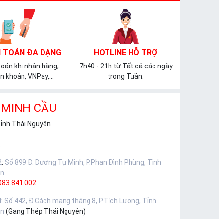
 TOÁN ĐA DẠNG
HOTLINE HỖ TRỢ
oán khi nhận hàng,
7h40 - 21h từ Tất cả các ngày
n khoản, VNPay,...
trong Tuần.
 MINH CẦU
Tỉnh Thái Nguyên
.
2
:
Số 899 Đ. Dương Tự Minh, P.Phan Đình Phùng, Tỉnh
ên
083.841.002
4
:
Số 442, Đ.Cách mạng tháng 8, P.Tích Lương, Tỉnh
ên
(Gang Thép Thái Nguyên)