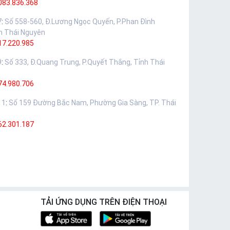
083.836.368
7
:
Số 558-560, Đ.Lương Ngọc Quyến, P.Phan Đình
h Thái Nguyên
17.220.985
9
:
Số 333, Đ.Quang Trung, P.Quyết Thắng, Tỉnh Thái
74.980.706
11
:
Số 159 Đường Bắc Nam, Phường Gia Sàng, TP. Thái
62.301.187
TẢI ỨNG DỤNG TRÊN ĐIỆN THOẠI