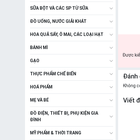
SỮA BỘT VÀ CÁC SP TỪ SỮA
ĐỒ UỐNG, NƯỚC GIẢI KHÁT
HOA QUẢ SẤY, Ô MAI, CÁC LOẠI HẠT
BÁNH MÌ
Được kiể
GẠO
THỰC PHẨM CHẾ BIẾN
Đánh 
Không c
HOÁ PHẨM
Viết 
MẸ VÀ BÉ
ĐỒ ĐIỆN, THIẾT BỊ, PHỤ KIỆN GIA
ĐÌNH
MỸ PHẨM & THỜI TRANG