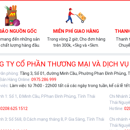
BẢO NGUỒN GỐC
MIỄN PHÍ GIAO HÀNG
THANH
 mang đến những sản
Trong vòng 2 giờ, Cho đơn hàng
Thanh t
chất lượng hàng đầu.
trên 300k, <5kg và <5km.
Chuyể
G TY CỔ PHẦN THƯƠNG MẠI VÀ DỊCH VỤ
 văn phòng:
Tầng 3, Số 01, đường Minh Cầu, Phường Phan Đình Phùng, 
 Bán Hàng Online:
0975.286.999
việc:
Làm việc từ 7h00 - 22h00 tất cả các ngày trong tuần, kể cả lễ tết
nh 1
:
Số 1, Đ.Minh Cầu, P.Phan Đình Phùng, Tỉnh Thái
Chi Nhánh 
Thái Nguy
0208.625.1512
Hotline:
02
nh 3
:
Số 568, Đ.Cách mạng tháng 8, P. Gia Sàng, Tỉnh Thái
Chi nhánh 
Thái Nguy