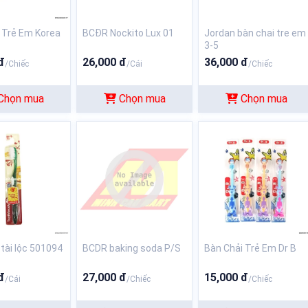
 Trẻ Em Korea
BCĐR Nockito Lux 01
Jordan bàn chai tre em
3-5
đ
26,000 đ
36,000 đ
/Chiếc
/Cái
/Chiếc
Chọn mua
Chọn mua
Chọn mua
 tài lộc 501094
BCDR baking soda P/S
Bàn Chải Trẻ Em Dr B
đ
27,000 đ
15,000 đ
/Cái
/Chiếc
/Chiếc