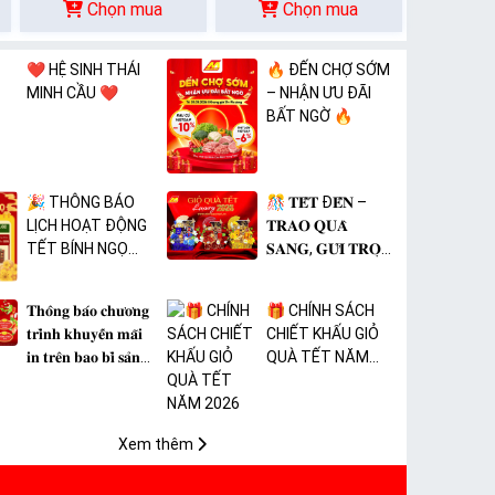
Chọn mua
Chọn mua
❤️ HỆ SINH THÁI
🔥 ĐẾN CHỢ SỚM
MINH CẦU ❤️
– NHẬN ƯU ĐÃI
BẤT NGỜ 🔥
🎉 THÔNG BÁO
🎊 𝐓𝐄̂́𝐓 Đ𝐄̂́𝐍 –
LỊCH HOẠT ĐỘNG
𝐓𝐑𝐀𝐎 𝐐𝐔𝐀̀
TẾT BÍNH NGỌ
𝐒𝐀𝐍𝐆, 𝐆𝐔̛̉𝐈 𝐓𝐑𝐎̣𝐍
2026 🎉
𝐓𝐀̂𝐌 𝐘́ 🎊
𝐓𝐡𝐨̂𝐧𝐠 𝐛𝐚́𝐨 𝐜𝐡𝐮̛𝐨̛𝐧𝐠
🎁 CHÍNH SÁCH
𝐭𝐫𝐢̀𝐧𝐡 𝐤𝐡𝐮𝐲𝐞̂́𝐧 𝐦𝐚̃𝐢
CHIẾT KHẤU GIỎ
𝐢𝐧 𝐭𝐫𝐞̂𝐧 𝐛𝐚𝐨 𝐛𝐢̀ 𝐬𝐚̉𝐧
QUÀ TẾT NĂM
𝐩𝐡𝐚̂̉𝐦 𝐌𝐀̀𝐍𝐆 𝐁𝐎̣𝐂
2026
𝐓𝐇𝐔̛̣𝐂 𝐏𝐇𝐀̂̉𝐌 𝐏𝐕𝐂
𝐌𝐈𝐂𝐀
Xem thêm