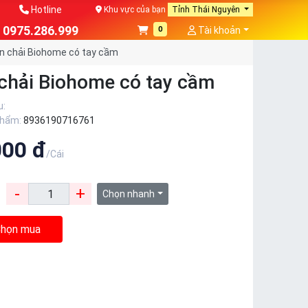
Hotline
Khu vực của bạn
Tỉnh Thái Nguyên
0975.286.999
0
Tài khoản
n chải Biohome có tay cầm
chải Biohome có tay cầm
u:
phẩm:
8936190716761
000 đ
/Cái
-
+
:
Chọn nhanh
họn mua