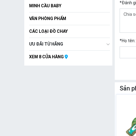
*
Đánh g
MINH CẦU BABY
VĂN PHÒNG PHẨM
CÁC LOẠI ĐỒ CHAY
*
Họ tên:
ƯU ĐÃI TỪ HÃNG
XEM 8 CỬA HÀNG
Sản p