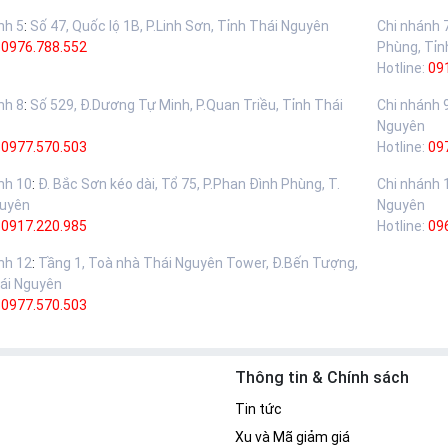
nh 5
:
Số 47, Quốc lộ 1B, P.Linh Sơn, Tỉnh Thái Nguyên
Chi nhánh 
:
0976.788.552
Phùng, Tỉn
Hotline:
09
nh 8
:
Số 529, Đ.Dương Tự Minh, P.Quan Triều, Tỉnh Thái
Chi nhánh 
Nguyên
:
0977.570.503
Hotline:
09
nh 10
:
Đ. Bắc Sơn kéo dài, Tổ 75, P.Phan Đình Phùng, T.
Chi nhánh 
guyên
Nguyên
:
0917.220.985
Hotline:
09
nh 12
:
Tầng 1, Toà nhà Thái Nguyên Tower, Đ.Bến Tượng,
ái Nguyên
:
0977.570.503
Thông tin & Chính sách
Tin tức
Xu và Mã giảm giá