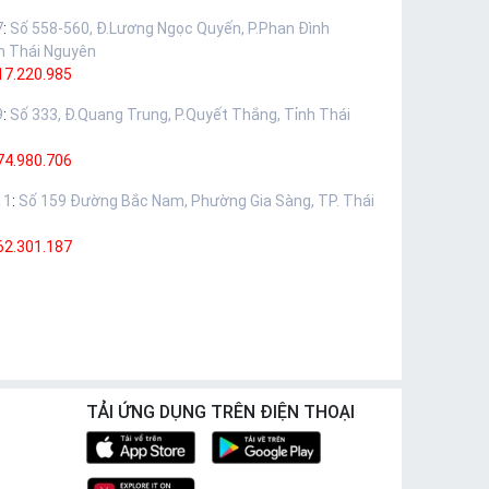
7
:
Số 558-560, Đ.Lương Ngọc Quyến, P.Phan Đình
h Thái Nguyên
17.220.985
9
:
Số 333, Đ.Quang Trung, P.Quyết Thắng, Tỉnh Thái
74.980.706
11
:
Số 159 Đường Bắc Nam, Phường Gia Sàng, TP. Thái
62.301.187
TẢI ỨNG DỤNG TRÊN ĐIỆN THOẠI