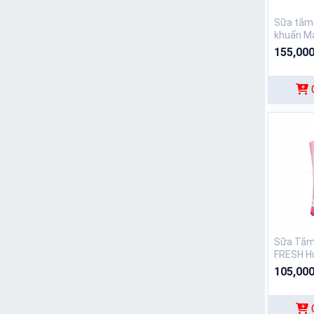
Sữa tắm 
khuẩn Má
155,000
Sữa Tắm
FRESH H
Hồng Cha
105,000