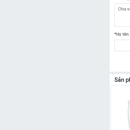
*
Họ tên:
Sản p