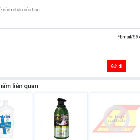
*
Email/Số 
Gửi đi
hẩm liên quan