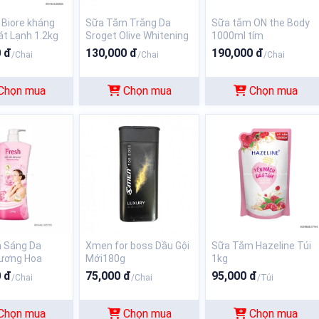
Biore kháng
Sữa Tắm Trắng Da
Sữa tắm ON the Body
t Lạnh 1.2kg
Sroget Olive Whitening
1000ml tím
Thái Lan 750ML
 đ
130,000 đ
190,000 đ
/Chai
/Chai
/Chai
Chọn mua
Chọn mua
Chọn mua
 Sáng Da
Xmen for boss Dầu Gội
Sữa Tắm Hazeline Túi
ương Hoa
Mới180g
1kg
i 1.2kg
 đ
75,000 đ
95,000 đ
/Chai
/Chai
/Túi
Chọn mua
Chọn mua
Chọn mua