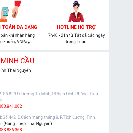
 TOÁN ĐA DẠNG
HOTLINE HỖ TRỢ
oán khi nhận hàng,
7h40 - 21h từ Tất cả các ngày
n khoản, VNPay,...
trong Tuần.
 MINH CẦU
Tỉnh Thái Nguyên
.
2
:
Số 899 Đ. Dương Tự Minh, P.Phan Đình Phùng, Tỉnh
ên
083.841.002
4
:
Số 442, Đ.Cách mạng tháng 8, P.Tích Lương, Tỉnh
ên
(Gang Thép Thái Nguyên)
083.836.368