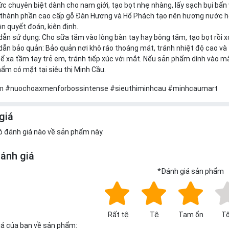
c chuyên biệt dành cho nam giới, tạo bọt nhẹ nhàng, lấy sạch bụi bẩn 
 thành phần cao cấp gỗ Đàn Hương và Hổ Phách tạo nên hương nước ho
ôn quyết đoán, kiên định.
ẫn sử dụng: Cho sữa tắm vào lòng bàn tay hay bông tắm, tạo bọt rồi x
ẫn bảo quản: Bảo quản nơi khô ráo thoáng mát, tránh nhiệt độ cao và 
Để xa tầm tay trẻ em, tránh tiếp xúc với mắt. Nếu sản phẩm dính vào mắ
ẩm có mặt tại siêu thị Minh Cầu.
 #nuochoaxmenforbossintense #sieuthiminhcau #minhcaumart
giá
ó đánh giá nào về sản phẩm này.
đánh giá
*
Đánh giá sản phẩm
Rất tệ
Tệ
Tạm ổn
Tố
iá của bạn về sản phẩm: