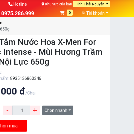
Hotline
Khu vực của bạn
Tỉnh Thái Nguyên
0975.286.999
0
Tài khoản
m
 650g
Tắm Nước Hoa X-Men For
 Intense - Mùi Hương Trầm
Nội Lực 650g
u:
phẩm:
8935136860346
,000 đ
/Chai
-
+
:
Chọn nhanh
họn mua