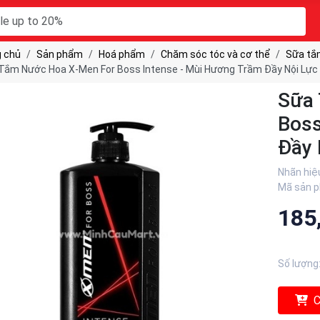
 chủ
Sản phẩm
Hoá phẩm
Chăm sóc tóc và cơ thể
Sữa tắ
Tắm Nước Hoa X-Men For Boss Intense - Mùi Hương Trầm Đầy Nội Lực
Sữa 
Boss
Đầy 
Nhãn hiệ
Mã sản 
185
Số lượng
C