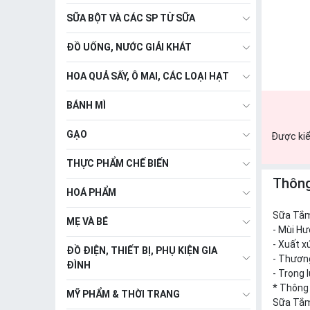
SỮA BỘT VÀ CÁC SP TỪ SỮA
ĐỒ UỐNG, NƯỚC GIẢI KHÁT
HOA QUẢ SẤY, Ô MAI, CÁC LOẠI HẠT
BÁNH MÌ
GẠO
Được kiể
THỰC PHẨM CHẾ BIẾN
Thông
HOÁ PHẨM
Sữa Tắm
MẸ VÀ BÉ
- Mùi H
- Xuất x
ĐỒ ĐIỆN, THIẾT BỊ, PHỤ KIỆN GIA
- Thươn
ĐÌNH
- Trọng 
* Thông
MỸ PHẨM & THỜI TRANG
Sữa Tắm 