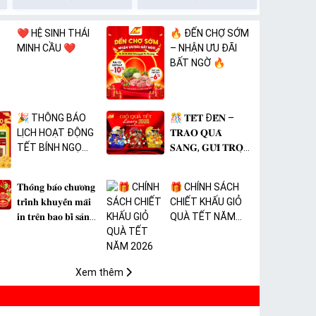
❤️ HỆ SINH THÁI
🔥 ĐẾN CHỢ SỚM
MINH CẦU ❤️
– NHẬN ƯU ĐÃI
BẤT NGỜ 🔥
🎉 THÔNG BÁO
🎊 𝐓𝐄̂́𝐓 Đ𝐄̂́𝐍 –
LỊCH HOẠT ĐỘNG
𝐓𝐑𝐀𝐎 𝐐𝐔𝐀̀
TẾT BÍNH NGỌ
𝐒𝐀𝐍𝐆, 𝐆𝐔̛̉𝐈 𝐓𝐑𝐎̣𝐍
2026 🎉
𝐓𝐀̂𝐌 𝐘́ 🎊
𝐓𝐡𝐨̂𝐧𝐠 𝐛𝐚́𝐨 𝐜𝐡𝐮̛𝐨̛𝐧𝐠
🎁 CHÍNH SÁCH
𝐭𝐫𝐢̀𝐧𝐡 𝐤𝐡𝐮𝐲𝐞̂́𝐧 𝐦𝐚̃𝐢
CHIẾT KHẤU GIỎ
𝐢𝐧 𝐭𝐫𝐞̂𝐧 𝐛𝐚𝐨 𝐛𝐢̀ 𝐬𝐚̉𝐧
QUÀ TẾT NĂM
𝐩𝐡𝐚̂̉𝐦 𝐌𝐀̀𝐍𝐆 𝐁𝐎̣𝐂
2026
𝐓𝐇𝐔̛̣𝐂 𝐏𝐇𝐀̂̉𝐌 𝐏𝐕𝐂
𝐌𝐈𝐂𝐀
Xem thêm