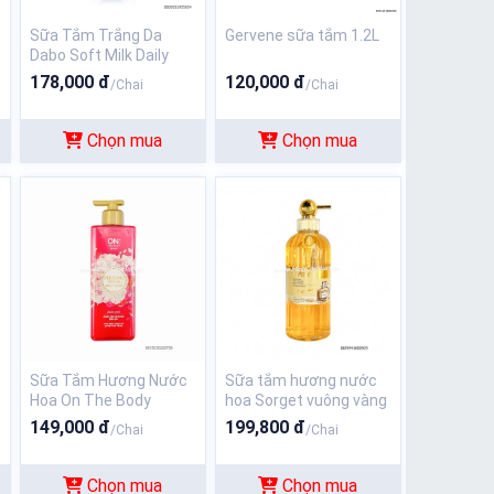
Sữa Tắm Trắng Da
Gervene sữa tắm 1.2L
Dabo Soft Milk Daily
Body Wash 750ml
178,000 đ
120,000 đ
/Chai
/Chai
Chọn mua
Chọn mua
Sữa Tắm Hương Nước
Sữa tắm hương nước
Hoa On The Body
hoa Sorget vuông vàng
Perfume Shower Body
800ml
149,000 đ
199,800 đ
/Chai
/Chai
Wash Classic Pink 500g
hồng
Chọn mua
Chọn mua