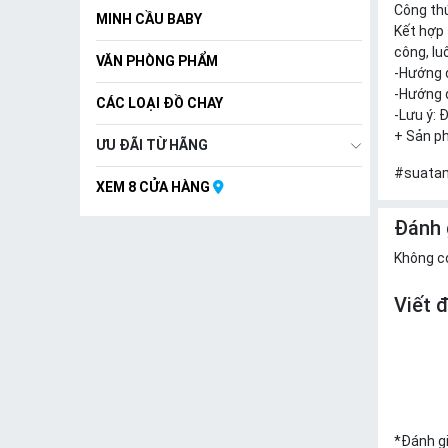
Công thứ
MINH CẦU BABY
Kết hợp
công, lu
VĂN PHÒNG PHẨM
-Hướng d
-Hướng d
CÁC LOẠI ĐỒ CHAY
-Lưu ý: 
+ Sản ph
ƯU ĐÃI TỪ HÃNG
#suatam
XEM 8 CỬA HÀNG
Đánh 
Không c
Viết 
*
Đánh g