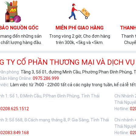
BẢO NGUỒN GỐC
MIỄN PHÍ GIAO HÀNG
THANH
 mang đến những sản
Trong vòng 2 giờ, Cho đơn hàng
Thanh t
chất lượng hàng đầu.
trên 300k, <5kg và <5km.
Chuyể
G TY CỔ PHẦN THƯƠNG MẠI VÀ DỊCH VỤ
 văn phòng:
Tầng 3, Số 01, đường Minh Cầu, Phường Phan Đình Phùng, 
 Bán Hàng Online:
0975.286.999
việc:
Làm việc từ 7h00 - 22h00 tất cả các ngày trong tuần, kể cả lễ tết
nh 1
:
Số 1, Đ.Minh Cầu, P.Phan Đình Phùng, Tỉnh Thái
Chi Nhánh 
Thái Nguy
0208.625.1512
Hotline:
02
nh 3
:
Số 568, Đ.Cách mạng tháng 8, P. Gia Sàng, Tỉnh Thái
Chi nhánh 
Thái Nguy
02083.849.168
Hotline:
02