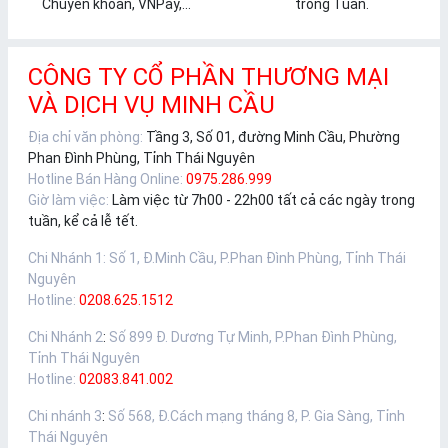
Chuyển khoản, VNPay,...
trong Tuần.
CÔNG TY CỔ PHẦN THƯƠNG MẠI
VÀ DỊCH VỤ MINH CẦU
Địa chỉ văn phòng:
Tầng 3, Số 01, đường Minh Cầu, Phường
Phan Đình Phùng, Tỉnh Thái Nguyên
Hotline Bán Hàng Online:
0975.286.999
Giờ làm việc:
Làm việc từ 7h00 - 22h00 tất cả các ngày trong
tuần, kể cả lễ tết.
Chi Nhánh 1
:
Số 1, Đ.Minh Cầu, P.Phan Đình Phùng, Tỉnh Thái
Nguyên
Hotline:
0208.625.1512
Chi Nhánh 2
:
Số 899 Đ. Dương Tự Minh, P.Phan Đình Phùng,
Tỉnh Thái Nguyên
Hotline:
02083.841.002
Chi nhánh 3
:
Số 568, Đ.Cách mạng tháng 8, P. Gia Sàng, Tỉnh
Thái Nguyên