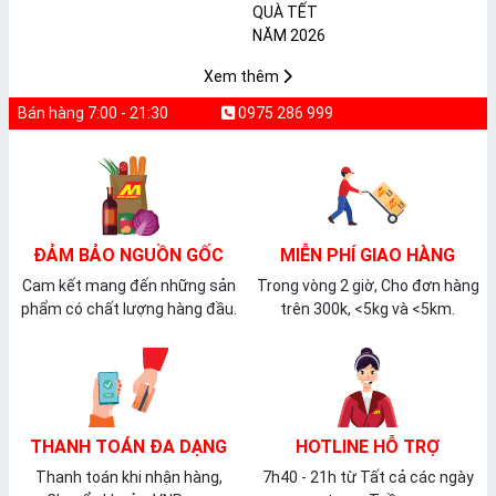
𝐩𝐡𝐚̂̉𝐦 𝐌𝐀̀𝐍𝐆 𝐁𝐎̣𝐂
2026
𝐓𝐇𝐔̛̣𝐂 𝐏𝐇𝐀̂̉𝐌
𝐏𝐕𝐂 𝐌𝐈𝐂𝐀
Xem thêm
Bán hàng 7:00 - 21:30
0975 286 999
ĐẢM BẢO NGUỒN GỐC
MIỄN PHÍ GIAO HÀNG
Cam kết mang đến những sản
Trong vòng 2 giờ, Cho đơn hàng
phẩm có chất lượng hàng đầu.
trên 300k, <5kg và <5km.
THANH TOÁN ĐA DẠNG
HOTLINE HỖ TRỢ
Thanh toán khi nhận hàng,
7h40 - 21h từ Tất cả các ngày