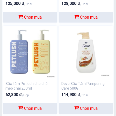
Khoái Tinh Chất Bạc Hà 800g
125,000 đ
128,000 đ
/Chai
/Chai
Chọn mua
Chọn mua
Sữa tắm Petlush cho chó
Dove Sữa Tắm Pampering
mèo chai 250ml
Care 500G
62,800 đ
114,900 đ
/Hộp
/Chai
Chọn mua
Chọn mua