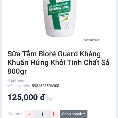
Sữa Tắm Bioré Guard Kháng
Khuẩn Hứng Khởi Tinh Chất Sả
800gr
Nhãn hiệu:
Mã sản phẩm:
8934681596908
125,000 đ
/Hộp
-
+
Số lượng:
Chọn nhanh