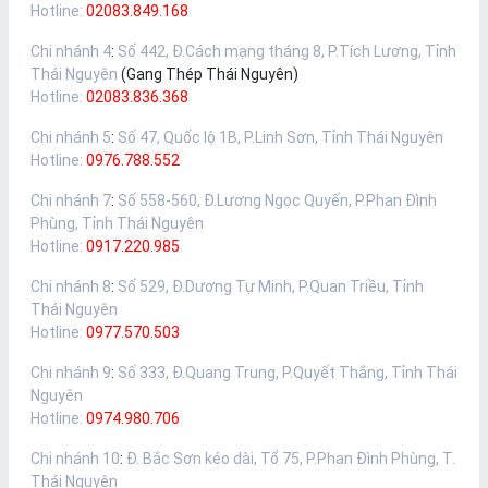
Hotline:
02083.849.168
Chi nhánh 4
:
Số 442, Đ.Cách mạng tháng 8, P.Tích Lương, Tỉnh
Thái Nguyên
(Gang Thép Thái Nguyên)
Hotline:
02083.836.368
Chi nhánh 5
:
Số 47, Quốc lộ 1B, P.Linh Sơn, Tỉnh Thái Nguyên
Hotline:
0976.788.552
Chi nhánh 7
:
Số 558-560, Đ.Lương Ngọc Quyến, P.Phan Đình
Phùng, Tỉnh Thái Nguyên
Hotline:
0917.220.985
Chi nhánh 8
:
Số 529, Đ.Dương Tự Minh, P.Quan Triều, Tỉnh
Thái Nguyên
Hotline:
0977.570.503
Chi nhánh 9
:
Số 333, Đ.Quang Trung, P.Quyết Thắng, Tỉnh Thái
Nguyên
Hotline:
0974.980.706
Chi nhánh 10
:
Đ. Bắc Sơn kéo dài, Tổ 75, P.Phan Đình Phùng, T.
Thái Nguyên