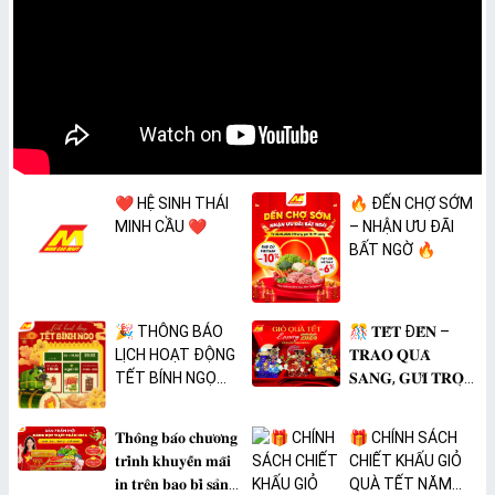
❤️ HỆ SINH THÁI
🔥 ĐẾN CHỢ SỚM
MINH CẦU ❤️
– NHẬN ƯU ĐÃI
BẤT NGỜ 🔥
🎉 THÔNG BÁO
🎊 𝐓𝐄̂́𝐓 Đ𝐄̂́𝐍 –
LỊCH HOẠT ĐỘNG
𝐓𝐑𝐀𝐎 𝐐𝐔𝐀̀
TẾT BÍNH NGỌ
𝐒𝐀𝐍𝐆, 𝐆𝐔̛̉𝐈 𝐓𝐑𝐎̣𝐍
2026 🎉
𝐓𝐀̂𝐌 𝐘́ 🎊
𝐓𝐡𝐨̂𝐧𝐠 𝐛𝐚́𝐨 𝐜𝐡𝐮̛𝐨̛𝐧𝐠
🎁 CHÍNH SÁCH
𝐭𝐫𝐢̀𝐧𝐡 𝐤𝐡𝐮𝐲𝐞̂́𝐧 𝐦𝐚̃𝐢
CHIẾT KHẤU GIỎ
𝐢𝐧 𝐭𝐫𝐞̂𝐧 𝐛𝐚𝐨 𝐛𝐢̀ 𝐬𝐚̉𝐧
QUÀ TẾT NĂM