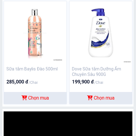
Sữa tắm Baylis Đào 500ml
Dove Sữa tắm Dưỡng Ẩm
Chuyên Sâu 900G
285,000 đ
199,900 đ
/Chai
/Chai
Chọn mua
Chọn mua