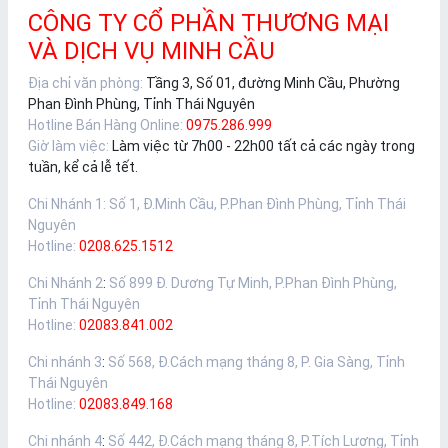
CÔNG TY CỔ PHẦN THƯƠNG MẠI
VÀ DỊCH VỤ MINH CẦU
Địa chỉ văn phòng:
Tầng 3, Số 01, đường Minh Cầu, Phường
Phan Đình Phùng, Tỉnh Thái Nguyên
Hotline Bán Hàng Online:
0975.286.999
Giờ làm việc:
Làm việc từ 7h00 - 22h00 tất cả các ngày trong
tuần, kể cả lễ tết.
Chi Nhánh 1
:
Số 1, Đ.Minh Cầu, P.Phan Đình Phùng, Tỉnh Thái
Nguyên
Hotline:
0208.625.1512
Chi Nhánh 2
:
Số 899 Đ. Dương Tự Minh, P.Phan Đình Phùng,
Tỉnh Thái Nguyên
Hotline:
02083.841.002
Chi nhánh 3
:
Số 568, Đ.Cách mạng tháng 8, P. Gia Sàng, Tỉnh
Thái Nguyên
Hotline:
02083.849.168
Chi nhánh 4
:
Số 442, Đ.Cách mạng tháng 8, P.Tích Lương, Tỉnh