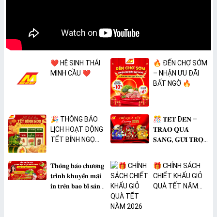
❤️ HỆ SINH THÁI
🔥 ĐẾN CHỢ SỚM
MINH CẦU ❤️
– NHẬN ƯU ĐÃI
BẤT NGỜ 🔥
🎉 THÔNG BÁO
🎊 𝐓𝐄̂́𝐓 Đ𝐄̂́𝐍 –
LỊCH HOẠT ĐỘNG
𝐓𝐑𝐀𝐎 𝐐𝐔𝐀̀
TẾT BÍNH NGỌ
𝐒𝐀𝐍𝐆, 𝐆𝐔̛̉𝐈 𝐓𝐑𝐎̣𝐍
2026 🎉
𝐓𝐀̂𝐌 𝐘́ 🎊
𝐓𝐡𝐨̂𝐧𝐠 𝐛𝐚́𝐨 𝐜𝐡𝐮̛𝐨̛𝐧𝐠
🎁 CHÍNH SÁCH
𝐭𝐫𝐢̀𝐧𝐡 𝐤𝐡𝐮𝐲𝐞̂́𝐧 𝐦𝐚̃𝐢
CHIẾT KHẤU GIỎ
𝐢𝐧 𝐭𝐫𝐞̂𝐧 𝐛𝐚𝐨 𝐛𝐢̀ 𝐬𝐚̉𝐧
QUÀ TẾT NĂM
𝐩𝐡𝐚̂̉𝐦 𝐌𝐀̀𝐍𝐆 𝐁𝐎̣𝐂
2026
𝐓𝐇𝐔̛̣𝐂 𝐏𝐇𝐀̂̉𝐌
𝐏𝐕𝐂 𝐌𝐈𝐂𝐀