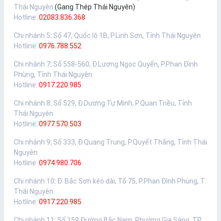
Thái Nguyên
(Gang Thép Thái Nguyên)
Hotline:
02083.836.368
Chi nhánh 5
:
Số 47, Quốc lộ 1B, P.Linh Sơn, Tỉnh Thái Nguyên
Hotline:
0976.788.552
Chi nhánh 7
:
Số 558-560, Đ.Lương Ngọc Quyến, P.Phan Đình
Phùng, Tỉnh Thái Nguyên
Hotline:
0917.220.985
Chi nhánh 8
:
Số 529, Đ.Dương Tự Minh, P.Quan Triều, Tỉnh
Thái Nguyên
Hotline:
0977.570.503
Chi nhánh 9
:
Số 333, Đ.Quang Trung, P.Quyết Thắng, Tỉnh Thái
Nguyên
Hotline:
0974.980.706
Chi nhánh 10
:
Đ. Bắc Sơn kéo dài, Tổ 75, P.Phan Đình Phùng, T.
Thái Nguyên
Hotline:
0917.220.985
Chi nhánh 11
:
Số 159 Đường Bắc Nam, Phường Gia Sàng, TP.