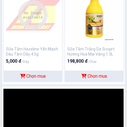
Sữa Tắm Hazeline Yến Mạch
Sữa Tắm Trắng Da Sroget
Dâu Tằm Dây 4.5g
Hương Hoa Mai Vàng 1.3L
5,000 đ
198,800 đ
/Dây
/Chai
Chọn mua
Chọn mua