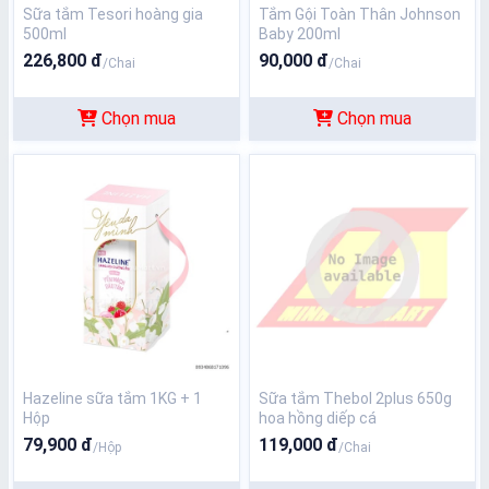
Sữa tắm Tesori hoàng gia
Tắm Gội Toàn Thân Johnson
500ml
Baby 200ml
226,800 đ
90,000 đ
/Chai
/Chai
Chọn mua
Chọn mua
Hazeline sữa tắm 1KG + 1
Sữa tắm Thebol 2plus 650g
Hộp
hoa hồng diếp cá
79,900 đ
119,000 đ
/Hộp
/Chai