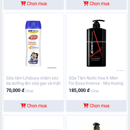
Chọn mua
Chọn mua
Sữa tắm Lifebuoy chăm sóc
Sữa Tắm Nước Hoa X-Men
da dưỡng ẩm sữa gạo và mật
For Boss Intense - Mùi Hương
ong 350g
Trầm Đầy Nội Lực 650g
70,000 đ
185,000 đ
/Chai
/Chai
Chọn mua
Chọn mua